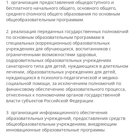
НЕФТЕХИМИЯ
1. организация предоставления общедоступного и
бесплатного начального общего, основного общего,
РОЗНИЧНАЯ ТОРГОВЛЯ
НОВОСТИ ТЕХНОЛОГИЙ
МЕРОПРИЯТИЯ
среднего (полного) общего образования по основным
НЕФТЬ
общеобразовательным программам.
ТРАНСПОРТ
IT
НОВОСТИ МЕРОПРИЯТИЙ
СПОРТ
ОПК
2. реализация переданных государственных полномочий
по основным образовательным программам в
УСЛУГИ
МЕДИА
ВЫЕЗДНАЯ РЕДАКЦИЯ
НОВОСТИ СПОРТА
ОБЩЕСТВО
специальных (коррекционных) образовательных
ЭНЕРГЕТИКА
учреждениях для обучающихся, воспитанников с
ТЕЛЕКОММУНИКАЦИИ
БИЗНЕС-БРАНЧИ
ФУТБОЛ
НОВОСТИ ОБЩЕСТВА
ФОТОГАЛЕРЕЯ
ограниченными возможностями здоровья,
оздоровительных образовательных учреждениях
санаторного типа для детей, нуждающихся в длительном
ONLINE-КОНФЕРЕНЦИИ
ХОККЕЙ
ВЛАСТЬ
СЮЖЕТЫ
лечении, образовательных учреждениях для детей,
нуждающихся в психолого-педагогической и медико-
ОТКРЫТАЯ ЛЕКЦИЯ
БАСКЕТБОЛ
ИНФРАСТРУКТУРА
СПРАВОЧНИК
социальной помощи, за исключением полномочий по
финансовому обеспечению образовательного процесса,
отнесенных к полномочиям органов государственной
ВОЛЕЙБОЛ
ИСТОРИЯ
СПИСОК ПЕРСОН
ПОЛНАЯ ВЕРСИЯ
власти субъектов Российской Федерации.
КИБЕРСПОРТ
КУЛЬТУРА
СПИСОК КОМПАНИЙ
3. организация информационного обеспечения
образовательных учреждений, предоставления средств
ФИГУРНОЕ КАТАНИЕ
МЕДИЦИНА
общеобразовательным учреждениям, внедряющим
инновационные образовательные программы.