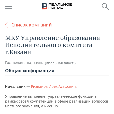
РЕГИОНЫ
Список компаний
БАШКОРТОСТАН
НОВОСТИ
МКУ Управление образования
ТАТАРСТАН
АНАЛИТИКА
Исполнительного комитета
г.Казани
УДМУРТИЯ
НОВОСТИ АНАЛИТИКИ
ЭКОНОМИКА
Гос. ведомства
,
Муниципальная власть
ДЕКЛАРАЦИИ О ДОХОДАХ
НОВОСТИ ЭКОНОМИКИ
ПРОМЫШЛЕННОСТЬ
Общая информация
КОРОЛИ ГОСЗАКАЗА ПФО
ФИНАНСЫ
НОВОСТИ
НЕДВИЖИМОСТЬ
ПРОМЫШЛЕННОСТИ
—
Ризванов Ирек Асафович
.
Начальник
ВУЗЫ ТАТАРСТАНА
БАНКИ
НОВОСТИ НЕДВИЖИМОСТИ
АВТО
АГРОПРОМ
Управление выполняет управленческие функции в
КОМУ ПРИНАДЛЕЖАТ
БЮДЖЕТ
НОВОСТИ АВТО
БИЗНЕС
рамках своей компетенции в сфере реализации вопросов
ТОРГОВЫЕ ЦЕНТРЫ
МАШИНОСТРОЕНИЕ
местного значения, а именно:
ТАТАРСТАНА
ИНВЕСТИЦИИ
НОВОСТИ БИЗНЕСА
ТЕХНОЛОГИИ