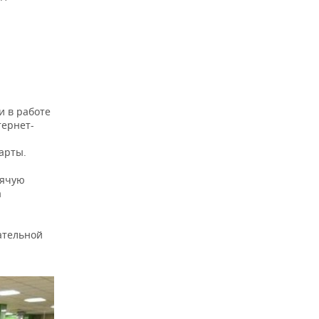
и в работе
тернет-
арты.
рячую
а
ательной