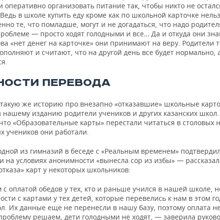
 оперативно организовать питание так, чтобы никто не осталс
Ведь в школе купить еду кроме как по школьной карточке нельз
енно те, что помладше, могут и не догадаться, что надо родите
проблеме — просто ходят голодными и все… Да и откуда они зна
ва «нет денег на карточке» они принимают на веру. Родители 
ополняют и считают, что на другой день все будет нормально, 
я.
НОСТИ ПЕРЕВОДА
такую же историю про внезапно «отказавшие» школьные карт
и нашему изданию родители учеников и других казанских школ.
что «Образовательные карты» перестали читаться в столовых н
х учеников они работали.
одной из гимназий в беседе с «Реальным временем» подтверди
и на условиях анонимности «вынесла сор из избы» — рассказал
тказа» карт у некоторых школьников:
с оплатой обедов у тех, кто и раньше учился в нашей школе, н
ости с картами у тех детей, которые перевелись к нам в этом го
л. Их данные еще не перенесли в нашу базу, поэтому оплата н
 проблему решаем, дети голодными не ходят, — заверила руков