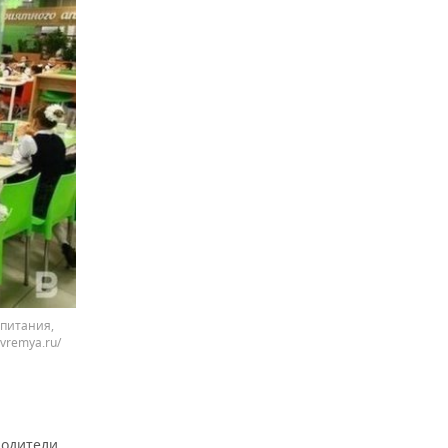
 питания,
vremya.ru/
родители