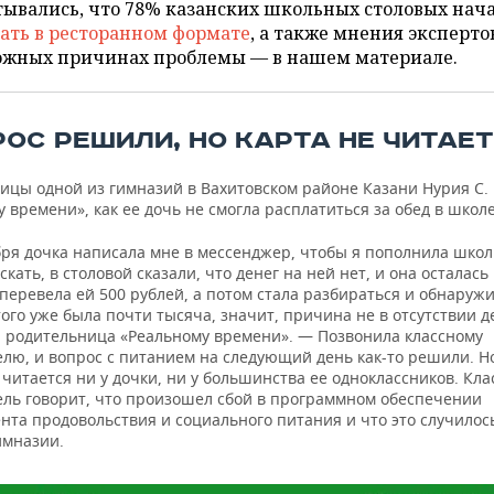
тывались, что 78% казанских школьных столовых нач
ать в ресторанном формате
, а также мнения эксперто
ожных причинах проблемы — в нашем материале.
РОС РЕШИЛИ, НО КАРТА НЕ ЧИТАЕТ
ицы одной из гимназий в Вахитовском районе Казани Нурия С. 
 времени», как ее дочь не смогла расплатиться за обед в школе
бря дочка написала мне в мессенджер, чтобы я пополнила шко
скать, в столовой сказали, что денег на ней нет, и она осталась
перевела ей 500 рублей, а потом стала разбираться и обнаружи
того уже была почти тысяча, значит, причина не в отсутствии д
а родительница «Реальному времени». — Позвонила классному
лю, и вопрос с питанием на следующий день как-то решили. Но
 читается ни у дочки, ни у большинства ее одноклассников. Кл
ель говорит, что произошел сбой в программном обеспечении
та продовольствия и социального питания и что это случилось
имназии.