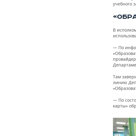
учебного з
«ОБР
В исполком
использов
— По инфо
«Образова
провайдер
Департамен
Там завер
линию Деп
«Образова
— По состо
карты» об