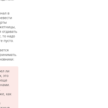
инал в
ревести
арты
джетницы,
я отдавать
, то надо
е пусто.
ается
принимать.
новники:
оел ли
, это
 еще
анами.
.
же, как
н
мажные