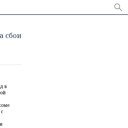
а сбои
д в
ной
коме
 с
и