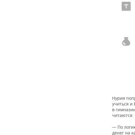
Нурия поп
учиться и 
в гимназии
читаются:
— По логик
денег на к