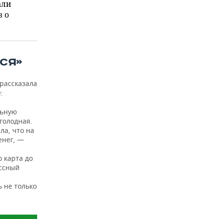
али
в о
СЯ»
рассказала
:
льную
 голодная.
ла, что на
енег, —
 карта до
ассный
 не только