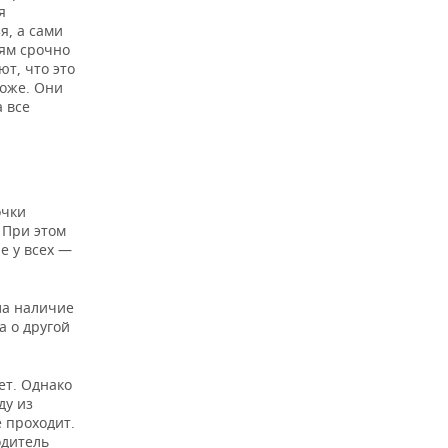
я
я, а сами
лям срочно
ют, что это
тоже. Они
а все
очки
 При этом
е у всех —
ла наличие
а о другой
ет. Однако
ду из
е проходит.
одитель