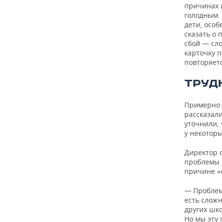
причинах и
голодным. 
дети, особ
сказать о 
сбой — сло
карточку п
повторяетс
ТРУД
Примерно 
рассказал
уточнили, 
у некоторы
Директор 
проблемы 
причине «о
— Проблем 
есть сложн
других шко
Но мы эту