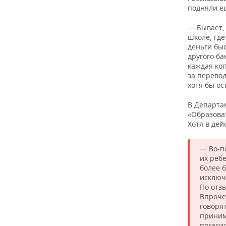
подняли е
— Бывает,
школе, где
деньги быс
другого б
каждая коп
за перевод
хотя бы ос
В Департа
«Образова
Хотя в дей
— Во-п
их реб
более 
исключ
По отз
Впроче
говоря
приним
погаси