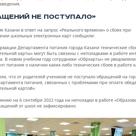
аведения.
АЩЕНИЙ НЕ ПОСТУПАЛО»
е Казани в ответ на запрос «Реального времени» о сбоях при
ании школьных электронных карт сообщили:
рмации Департамента питания города Казани технические сбо
тельной карты» могут быть связаны с неполадками в работе ин
а. В новом учебном году сотрудники «Обркарты» не уведомляли
т питания о наличии каких-либо технических сбоев в работе к
или, что от родителей учеников не поступало обращений на го
артамента питания, связанных с проблемами при оплате обед
тельной картой»:
янию на 6 сентября 2022 года на неполадки в работе «Образов
ращений от школ не зафиксировано.