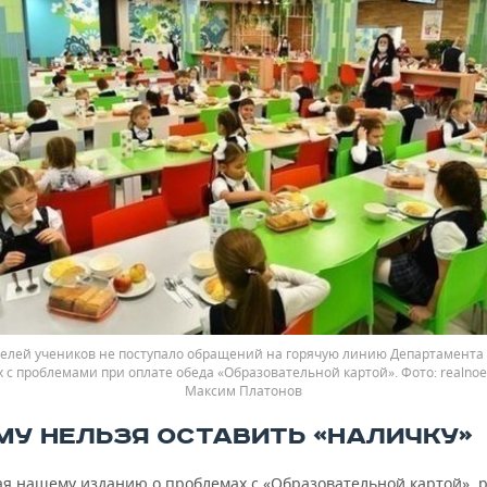
елей учеников не поступало обращений на горячую линию Департамента
 с проблемами при оплате обеда «Образовательной картой».
realnoe
Максим Платонов
МУ НЕЛЬЗЯ ОСТАВИТЬ «НАЛИЧКУ»
ая нашему изданию о проблемах с «Образовательной картой», 