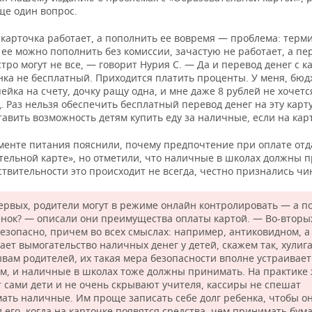
ще один вопрос.
 карточка работает, а пополнить ее вовремя — проблема: терм
 ее можно пополнить без комиссии, зачастую не работает, а пе
тро могут не все, — говорит Нурия С. — Да и перевод денег с к
анка не бесплатный. Приходится платить проценты. У меня, бю
ейка на счету, дочку ращу одна, и мне даже 8 рублей не хочетс
. Раз нельзя обеспечить бесплатный перевод денег на эту карту
тавить возможность детям купить еду за наличные, если на карт
менте питания пояснили, почему предпочтение при оплате отд
тельной карте», но отметили, что наличные в школах должны 
ствительности это происходит не всегда, честно признались чи
ервых, родители могут в режиме онлайн контролировать — а п
енок? — описали они преимущества оплаты картой. — Во-вторых
безопасно, причем во всех смыслах: например, антиковидном, а
ает вымогательство наличных денег у детей, скажем так, хулиг
ывам родителей, их такая мера безопасности вполне устраивает
м, и наличные в школах тоже должны принимать. На практике 
т сами дети и не очень скрывают учителя, кассиры не спешат
ать наличные. Им проще записать себе долг ребенка, чтобы о
л его, когда на карточке появятся средства, чем принимать бу