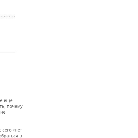
ке еще
ять, почему
 не
с сего «нет
обраться в