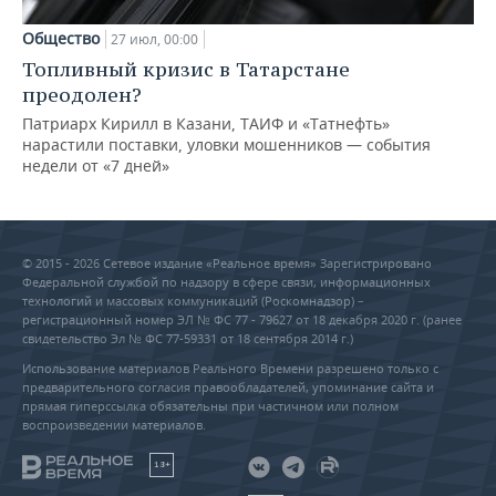
Общество
27 июл, 00:00
Топливный кризис в Татарстане
преодолен?
Патриарх Кирилл в Казани, ТАИФ и «Татнефть»
нарастили поставки, уловки мошенников — события
недели от «7 дней»
© 2015 - 2026 Сетевое издание «Реальное время» Зарегистрировано
Федеральной службой по надзору в сфере связи, информационных
технологий и массовых коммуникаций (Роскомнадзор) –
регистрационный номер ЭЛ № ФС 77 - 79627 от 18 декабря 2020 г. (ранее
свидетельство Эл № ФС 77-59331 от 18 сентября 2014 г.)
Использование материалов Реального Времени разрешено только с
предварительного согласия правообладателей, упоминание сайта и
прямая гиперссылка обязательны при частичном или полном
воспроизведении материалов.
18+