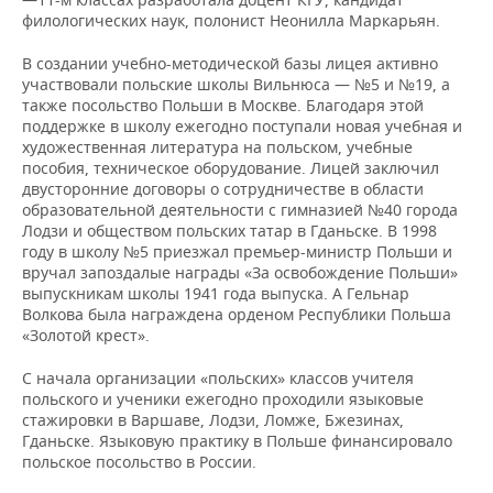
филологических наук, полонист Неонилла Маркарьян.
В создании учебно-методической базы лицея активно
участвовали польские школы Вильнюса — №5 и №19, а
также посольство Польши в Москве. Благодаря этой
поддержке в школу ежегодно поступали новая учебная и
художественная литература на польском, учебные
пособия, техническое оборудование. Лицей заключил
двусторонние договоры о сотрудничестве в области
образовательной деятельности с гимназией №40 города
Лодзи и обществом польских татар в Гданьске. В 1998
году в школу №5 приезжал премьер-министр Польши и
вручал запоздалые награды «За освобождение Польши»
выпускникам школы 1941 года выпуска. А Гельнар
Волкова была награждена орденом Республики Польша
«Золотой крест».
С начала организации «польских» классов учителя
польского и ученики ежегодно проходили языковые
стажировки в Варшаве, Лодзи, Ломже, Бжезинах,
Гданьске. Языковую практику в Польше финансировало
польское посольство в России.