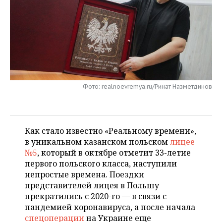
НЕФТЕХИМИЯ
РОЗНИЧНАЯ ТОРГОВЛЯ
НОВОСТИ ТЕХНОЛОГИЙ
МЕРОПРИЯТИЯ
НЕФТЬ
ТРАНСПОРТ
IT
НОВОСТИ МЕРОПРИЯТИЙ
СПОРТ
ОПК
УСЛУГИ
МЕДИА
ВЫЕЗДНАЯ РЕДАКЦИЯ
НОВОСТИ СПОРТА
ОБЩЕСТВО
ЭНЕРГЕТИКА
ТЕЛЕКОММУНИКАЦИИ
БИЗНЕС-БРАНЧИ
ФУТБОЛ
НОВОСТИ ОБЩЕСТВА
ФОТОГАЛЕРЕЯ
Фото: realnoevremya.ru/Ринат Назметдинов
ONLINE-КОНФЕРЕНЦИИ
ХОККЕЙ
ВЛАСТЬ
СЮЖЕТЫ
Как стало известно «Реальному времени»,
ОТКРЫТАЯ ЛЕКЦИЯ
БАСКЕТБОЛ
ИНФРАСТРУКТУРА
СПРАВОЧНИК
в уникальном казанском польском
лицее
№5
, который в октябре отметит 33-летие
ВОЛЕЙБОЛ
ИСТОРИЯ
СПИСОК ПЕРСОН
ПОЛНАЯ ВЕРСИЯ
первого польского класса, наступили
непростые времена. Поездки
КИБЕРСПОРТ
КУЛЬТУРА
СПИСОК КОМПАНИЙ
представителей лицея в Польшу
прекратились с 2020-го — в связи с
ФИГУРНОЕ КАТАНИЕ
МЕДИЦИНА
пандемией коронавируса, а после начала
спецоперации
на Украине еще