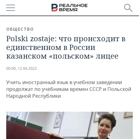
РЕГИОНЫ
ОБЩЕСТВО
Polski zostaje: что происходит в
БАШКОРТОСТАН
НОВОСТИ
единственном в России
ТАТАРСТАН
АНАЛИТИКА
казанском «польском» лицее
УДМУРТИЯ
НОВОСТИ АНАЛИТИКИ
ЭКОНОМИКА
00:00, 12.04.2022
ДЕКЛАРАЦИИ О ДОХОДАХ
НОВОСТИ ЭКОНОМИКИ
ПРОМЫШЛЕННОСТЬ
Учить иностранный язык в учебном заведении
продолжат по учебникам времен СССР и Польской
КОРОЛИ ГОСЗАКАЗА ПФО
ФИНАНСЫ
НОВОСТИ
НЕДВИЖИМОСТЬ
Народной Республики
ПРОМЫШЛЕННОСТИ
ВУЗЫ ТАТАРСТАНА
БАНКИ
НОВОСТИ НЕДВИЖИМОСТИ
АВТО
АГРОПРОМ
КОМУ ПРИНАДЛЕЖАТ
БЮДЖЕТ
НОВОСТИ АВТО
БИЗНЕС
ТОРГОВЫЕ ЦЕНТРЫ
МАШИНОСТРОЕНИЕ
ТАТАРСТАНА
ИНВЕСТИЦИИ
НОВОСТИ БИЗНЕСА
ТЕХНОЛОГИИ