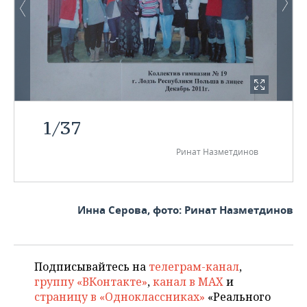
1
/
37
Ринат Назметдинов
Инна Серова, фото: Ринат Назметдинов
Подписывайтесь на
телеграм-канал
,
группу «ВКонтакте»
,
канал в MAX
и
страницу в «Одноклассниках»
«Реального