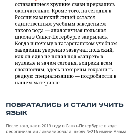
ВОДНЫЕ ВИДЫ СПОРТА
ОБРАЗОВАНИЕ
остававшиеся хрупкие связи прервались
окончательно. Кроме того, на сегодня в
ХОККЕЙ С МЯЧОМ
ПРОИСШЕСТВИЯ
России казанский лицей остался
единственным учебным заведением
такого рода — аналогичная польская
школа в Санкт-Петербурге закрылась.
Когда и почему в татарстанском учебном
заведении уверенно зазвучал польский,
как он едва не попал под «запрет» в
нулевые и зачем сегодня, вопреки всем
сложностям, здесь намерены сохранить
редкую специализацию — подробности в
нашем материале.
ПОБРАТАЛИСЬ И СТАЛИ УЧИТЬ
ЯЗЫК
После того, как в 2019 году в Санкт-Петербурге в ходе
реорганизации ликвидировали школу №216 имени Адама