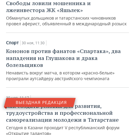
ВОДНЫЕ ВИДЫ СПОРТА
ОБРАЗОВАНИЕ
Свободы ловили мошенника и
лжеинвестора ЖК «Яшьлек»
ХОККЕЙ С МЯЧОМ
ПРОИСШЕСТВИЯ
Обманутых дольщиков и татарстанских чиновников
провел аферист, объявленный в международный розыск
Спорт
30 ноя, 11:30
Кононов против фанатов «Спартака», два
нападения на Глушакова и драка
болельщиков
Ненависть вокруг матча, в котором «красно-белые»
проиграли аутсайдеру австрийского чемпионата
30 ноя, 11:17
ВЫЕЗДНАЯ РЕДАКЦИЯ
Как создать условия для развития,
трудоустройства и профессиональной
самореализации молодежи в Татарстане
Сегодня в Казани проходит V республиканский форум
«Открытие талантов»