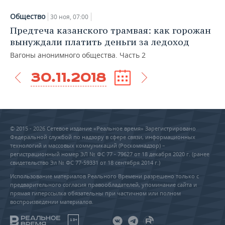
Общество
30 ноя, 07:00
Предтеча казанского трамвая: как горожан
вынуждали платить деньги за ледоход
Вагоны анонимного общества. Часть 2
30.11.2018
© 2015 - 2026 Сетевое издание «Реальное время» Зарегистрировано
Федеральной службой по надзору в сфере связи, информационных
технологий и массовых коммуникаций (Роскомнадзор) –
регистрационный номер ЭЛ № ФС 77 - 79627 от 18 декабря 2020 г. (ранее
свидетельство Эл № ФС 77-59331 от 18 сентября 2014 г.)
Использование материалов Реального Времени разрешено только с
предварительного согласия правообладателей, упоминание сайта и
прямая гиперссылка обязательны при частичном или полном
воспроизведении материалов.
18+