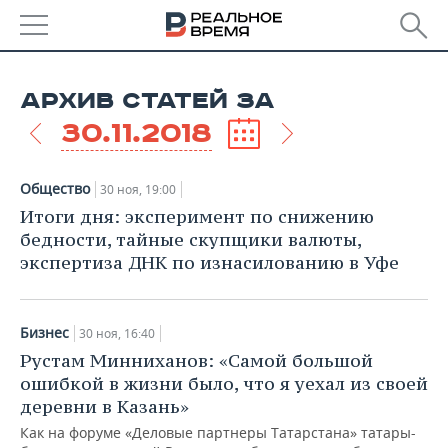
РЕГИОНЫ
АРХИВ СТАТЕЙ ЗА
БАШКОРТОСТАН
НОВОСТИ
30.11.2018
ТАТАРСТАН
АНАЛИТИКА
Общество
30 ноя, 19:00
УДМУРТИЯ
НОВОСТИ АНАЛИТИКИ
ЭКОНОМИКА
Итоги дня: эксперимент по снижению
бедности, тайные скупщики валюты,
ДЕКЛАРАЦИИ О ДОХОДАХ
НОВОСТИ ЭКОНОМИКИ
ПРОМЫШЛЕННОСТЬ
экспертиза ДНК по изнасилованию в Уфе
КОРОЛИ ГОСЗАКАЗА ПФО
ФИНАНСЫ
НОВОСТИ
НЕДВИЖИМОСТЬ
ПРОМЫШЛЕННОСТИ
Бизнес
30 ноя, 16:40
ВУЗЫ ТАТАРСТАНА
БАНКИ
НОВОСТИ НЕДВИЖИМОСТИ
АВТО
Рустам Минниханов: «Самой большой
АГРОПРОМ
ошибкой в жизни было, что я уехал из своей
КОМУ ПРИНАДЛЕЖАТ
БЮДЖЕТ
НОВОСТИ АВТО
БИЗНЕС
деревни в Казань»
ТОРГОВЫЕ ЦЕНТРЫ
МАШИНОСТРОЕНИЕ
ТАТАРСТАНА
Как на форуме «Деловые партнеры Татарстана» татары-
ИНВЕСТИЦИИ
НОВОСТИ БИЗНЕСА
ТЕХНОЛОГИИ