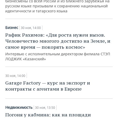
бизнесмены со всей России и из ближнего зарубежья на
НЕФТЕХИМИЯ
русском языке призывали к сохранению национальной
РОЗНИЧНАЯ ТОРГОВЛЯ
НОВОСТИ ТЕХНОЛОГИЙ
МЕРОПРИЯТИЯ
идентичности и татарского языка
НЕФТЬ
ТРАНСПОРТ
IT
НОВОСТИ МЕРОПРИЯТИЙ
СПОРТ
ОПК
Бизнес
30 ноя, 14:00
УСЛУГИ
МЕДИА
ВЫЕЗДНАЯ РЕДАКЦИЯ
НОВОСТИ СПОРТА
ОБЩЕСТВО
Рафик Рахимов: «Для роста нужен вызов.
ЭНЕРГЕТИКА
Человечество многого достигло на Земле, и
ТЕЛЕКОММУНИКАЦИИ
БИЗНЕС-БРАНЧИ
ФУТБОЛ
НОВОСТИ ОБЩЕСТВА
ФОТОГАЛЕРЕЯ
самое время — покорять космос»
Интервью с исполнительным директором филиала СТЭП
ONLINE-КОНФЕРЕНЦИИ
ХОККЕЙ
ВЛАСТЬ
СЮЖЕТЫ
ЛОДЖИК «Казанский»
ОТКРЫТАЯ ЛЕКЦИЯ
БАСКЕТБОЛ
ИНФРАСТРУКТУРА
СПРАВОЧНИК
30 ноя, 14:00
Garage Factory — курс на экспорт и
ВОЛЕЙБОЛ
ИСТОРИЯ
СПИСОК ПЕРСОН
ПОЛНАЯ ВЕРСИЯ
контракты с агентами в Европе
КИБЕРСПОРТ
КУЛЬТУРА
СПИСОК КОМПАНИЙ
ФИГУРНОЕ КАТАНИЕ
МЕДИЦИНА
Недвижимость
30 ноя, 13:50
Погоня у кабмина: как на площади