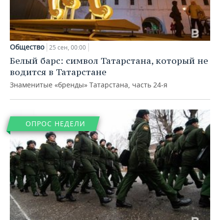
ВОДНЫЕ ВИДЫ СПОРТА
ОБРАЗОВАНИЕ
ХОККЕЙ С МЯЧОМ
ПРОИСШЕСТВИЯ
Общество
25 сен, 00:00
Белый барс: символ Татарстана, который не
водится в Татарстане
Знаменитые «бренды» Татарстана, часть 24-я
ОПРОС НЕДЕЛИ