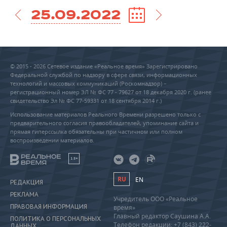
25.09.2022
© 2015 - 2026 Сетевое издание «Реальное время» Зарегистрировано
Федеральной службой по надзору в сфере связи, информационных
технологий и массовых коммуникаций (Роскомнадзор) –
регистрационный номер ЭЛ № ФС 77 - 79627 от 18 декабря 2020 г. (ранее
свидетельство Эл № ФС 77-59331 от 18 сентября 2014 г.)
Использование материалов Реального Времени разрешено только с
предварительного согласия правообладателей, упоминание сайта и
прямая гиперссылка обязательны при частичном или полном
воспроизведении материалов.
18+
RU
EN
РЕДАКЦИЯ
РЕКЛАМА
Учредитель ООО «Реальное
ПРАВОВАЯ ИНФОРМАЦИЯ
время»
Главный редактор Саушина А.А.
ПОЛИТИКА О ПЕРСОНАЛЬНЫХ
Телефон редакции: +7 (843) 222-
ДАННЫХ