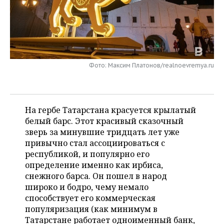
НЕФТЕХИМИЯ
РОЗНИЧНАЯ ТОРГОВЛЯ
НОВОСТИ ТЕХНОЛОГИЙ
МЕРОПРИЯТИЯ
НЕФТЬ
ТРАНСПОРТ
IT
НОВОСТИ МЕРОПРИЯТИЙ
СПОРТ
ОПК
УСЛУГИ
МЕДИА
ВЫЕЗДНАЯ РЕДАКЦИЯ
НОВОСТИ СПОРТА
ОБЩЕСТВО
Фото: Максим Платонов/realnoevremya.ru
ЭНЕРГЕТИКА
ТЕЛЕКОММУНИКАЦИИ
БИЗНЕС-БРАНЧИ
ФУТБОЛ
НОВОСТИ ОБЩЕСТВА
ФОТОГАЛЕРЕЯ
На гербе Татарстана красуется крылатый
ONLINE-КОНФЕРЕНЦИИ
ХОККЕЙ
ВЛАСТЬ
СЮЖЕТЫ
белый барс. Этот красивый сказочный
зверь за минувшие тридцать лет уже
ОТКРЫТАЯ ЛЕКЦИЯ
БАСКЕТБОЛ
ИНФРАСТРУКТУРА
СПРАВОЧНИК
привычно стал ассоциироваться с
республикой, и популярно его
ВОЛЕЙБОЛ
ИСТОРИЯ
СПИСОК ПЕРСОН
ПОЛНАЯ ВЕРСИЯ
определение именно как ирбиса,
снежного барса. Он пошел в народ
КИБЕРСПОРТ
КУЛЬТУРА
СПИСОК КОМПАНИЙ
широко и бодро, чему немало
способствует его коммерческая
ФИГУРНОЕ КАТАНИЕ
МЕДИЦИНА
популяризация (как минимум в
Татарстане работает одноименный банк,