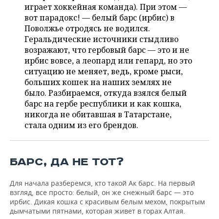
ВОДНЫЕ ВИДЫ СПОРТА
ОБРАЗОВАНИЕ
играет хоккейная команда). При этом —
вот парадокс! — белый барс (ирбис) в
ХОККЕЙ С МЯЧОМ
ПРОИСШЕСТВИЯ
Поволжье отродясь не водился.
Геральдические источники стыдливо
возражают, что гербовый барс — это и не
ирбис вовсе, а леопард или гепард, но это
ситуацию не меняет, ведь, кроме рыси,
больших кошек на наших землях не
было. Разбираемся, откуда взялся белый
барс на гербе республики и как кошка,
никогда не обитавшая в Татарстане,
стала одним из его брендов.
БАРС, ДА НЕ ТОТ?
Для начала разберемся, кто такой Ак барс. На первый
взгляд, все просто: белый, он же снежный барс — это
ирбис. Дикая кошка с красивым белым мехом, покрытым
дымчатыми пятнами, которая живет в горах Алтая.