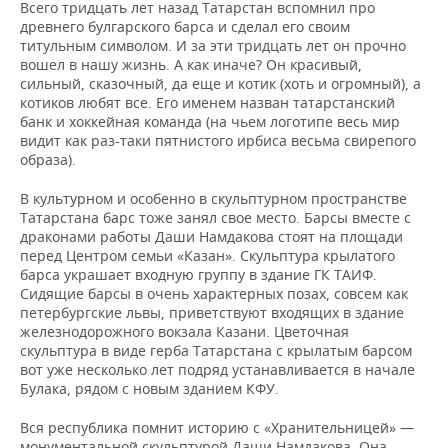
Всего тридцать лет назад Татарстан вспомнил про
древнего булгарского барса и сделал его своим
титульным символом. И за эти тридцать лет он прочно
вошел в нашу жизнь. А как иначе? Он красивый,
сильный, сказочный, да еще и котик (хоть и огромный), а
котиков любят все. Его именем назван татарстанский
банк и хоккейная команда (на чьем логотипе весь мир
видит как раз-таки пятнистого ирбиса весьма свирепого
образа).
В культурном и особенно в скульптурном пространстве
Татарстана барс тоже занял свое место. Барсы вместе с
драконами работы Даши Намдакова стоят на площади
перед Центром семьи «Казан». Скульптура крылатого
барса украшает входную группу в здание ГК ТАИФ.
Сидящие барсы в очень характерных позах, совсем как
петербургские львы, приветствуют входящих в здание
железнодорожного вокзала Казани. Цветочная
скульптура в виде герба Татарстана с крылатым барсом
вот уже несколько лет подряд устанавливается в начале
Булака, рядом с новым зданием КФУ.
Вся республика помнит историю с «Хранительницей» —
монументальной скульптурой Даши Намдакова. Она