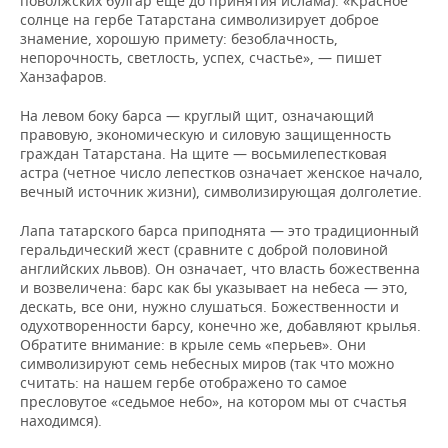
поволжских булгар еще до принятия ислама). «Красное
солнце на гербе Татарстана символизирует доброе
знамение, хорошую примету: безоблачность,
непорочность, светлость, успех, счастье», — пишет
Ханзафаров.
На левом боку барса — круглый щит, означающий
правовую, экономическую и силовую защищенность
граждан Татарстана. На щите — восьмилепестковая
астра (четное число лепестков означает женское начало,
вечный источник жизни), символизирующая долголетие.
Лапа татарского барса приподнята — это традиционный
геральдический жест (сравните с доброй половиной
английских львов). Он означает, что власть божественна
и возвеличена: барс как бы указывает на небеса — это,
дескать, все они, нужно слушаться. Божественности и
одухотворенности барсу, конечно же, добавляют крылья.
Обратите внимание: в крыле семь «перьев». Они
символизируют семь небесных миров (так что можно
считать: на нашем гербе отображено то самое
пресловутое «седьмое небо», на котором мы от счастья
находимся).