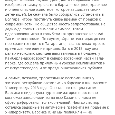
изображает самку крылатого барса — мощное, красивое
и очень опасное животное, которое защищает своих
детенышей. Ее сначала было собирались установить в
Болгаре, чтобы протянуть связь времен от предков к
современности. Но общественность запротестовала: не
дадим-де ставить языческий символ, тотем
идолопоклонников в колыбели татарстанского ислама!
Так и не поставили. По слухам, «Хранительница» до сих
пор хранится где-то в Татарстане, в запасниках, просто
время для нее еще не пришло. Зато в 2015 году она
целых несколько месяцев выставлялась в Лондоне, у
Камберлендских ворот в северо-восточной части Гайд-
парка, где собрала приличный урожай комплиментов и
от искусствоведов, и от праздношатающейся публики.
А самые, пожалуй, трогательные воспоминания у
жителей республики сложились о барсике Юни, маскоте
Универсиады 2013 года. Он стал настоящим хитом.
Барсики в виде скульптур и аниматоров в ростовых
костюмах заполонили тогда всю Казань, с ними не
сфотографировался только ленивый. Нам до сих пор
остались задорные тематические граффити на подъеме к
Университету. Барсика Юни мы полюбили — не