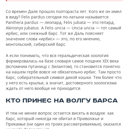
Со времен Даля прошло полтораста лет. Кого же он имел
в виду? Felis pardus сегодня по-латыни называется
Panthera pardus — леопард, Felis jubata — это гепард,
Akinonyx jubatus. А Felis uncia — Uncia uncia — тот самый
ирбис, или снежный барс. Тот же Даль поясняет
значение слова «ирбис» — это, по его мнению,
монгольский, сибирский барс.
А если понимать, что вся геральдическая зоология
формировалась на базе словаря самое позднее XIX века
(вспомним путаницу с Зилантом), то становится понятно:
на нашем гербе вовсе не обязательно ирбис. Там просто
барс, собирательный символ дикой кошки. Тем более что
у него есть крылья, а значит, достоверного зоологизма
ждать от него вообще не приходится.
КТО ПРИНЕС НА ВОЛГУ БАРСА
И тем не менее вопрос остается висеть в воздухе: как
барс, который никогда не обитал в Приволжье и
Прикамье (ни один из троих рассматриваемых), оказался