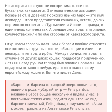
Но историки советуют не воспринимать все так
буквально, как кажется. Этимологические изыскания
показывают: в древних тюркских языках барс — это имя
леопарда. Этого представителя кошачьих, кстати, до сих
пор можно встретить в Туркмении и Иране — правда, в
единичных количествах. А раньше леопарды в изрядных
количествах жили по обе стороны от Кавказского хребта.
Открываем словарь Даля. Там к барсам вообще относятся
все пятнистые крупные кошки, обитающие в Азии — и
леопард, и гепард, и ирбис. Между прочим, гепарды, в
отличие от других диких кошек, поддаются приручению.
Лет 600 назад ручной гепард был вполне нормальным
подарком от какого-нибудь иранского шаха своему
европейскому коллеге. Вот что пишет Даль:
«Барс — м. барсиха ж. хищный зверь кошачьего,
львиного рода, чубарый тигр — Felis pardus;
название барса общее нескольким видам; у нас, в
восточных степях Азии, водится один только вид
барсов: гривчатый, Felis jubata, приучаемый в Азии
к охоте, травле, а на Алтае также Felis uncia».