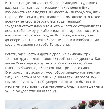
Интересная деталь: хвост барса приподнят. Художник
рассказывал одному из изданий: «Неужели я буду
изображать его с поджатым хвостом? Он гордо поднят!»
Правда, биологи высказываются в том ключе, что такое
положение хвоста барса (леопарда, гепарда)
свидетельствует либо о том, что животное отправляется
искать себе подругу, либо о том, что ему пора посетить
лоток или что-то в этом духе. Впрочем, мы уже давно
договорились не искать биологичности в изображении
крылатого зверя на гербе Татарстана.
Кстати, здесь есть и другие древние символы: три
золотых круга, охватывающих герб на трех уровнях. Как
писал Ханзафаров, круг — это образ космоса, образ
главного божества, образ солнца. Три — это сила.
Считалось, что золото имеет оберегающую магическую
силу. Крылатый барс, защищенный такими золотыми
кругами, чувствует себя уверенно (хотя кто бы на его
месте не чувствовал себя уверенно, будучи помещенным
аж на государственный герб?).