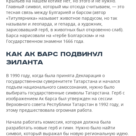
Крыльев на нашем котике нет, но этого и не нужно.
Главный символ, который мы отсюда считываем, — это
тесная связь между Булгарией и барсом (автор
«Титулярника» называет животное пардусом, но так
называли и леопарда, и гепарда, а художник,
зарисовавший герб, в животных был откровенно слаб).
Барса нарисовали на «гербе Болгарском» и на
Государственном знамени 1666 года.
КАК АК БАРС ПОДВИНУЛ
ЗИЛАНТА
В 1990 году, когда была принята Декларация о
государственном суверенитете Татарстана и начался
подъем национального самосознания, нужно было
выбирать государственные символы Татарстана. Герб с
изображением Ак барса был утвержден на сессии
Верховного совета Республики Татарстан в 1992 году, и
этому предшествовала огромная работа.
Начала работать комиссия, которая должна была
разработать новые герб и гимн. Нужно было найти
символ, который выражал бы новую региональную идею.