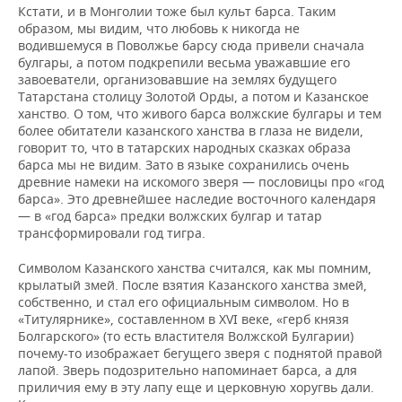
Кстати, и в Монголии тоже был культ барса. Таким
образом, мы видим, что любовь к никогда не
водившемуся в Поволжье барсу сюда привели сначала
булгары, а потом подкрепили весьма уважавшие его
завоеватели, организовавшие на землях будущего
Татарстана столицу Золотой Орды, а потом и Казанское
ханство. О том, что живого барса волжские булгары и тем
более обитатели казанского ханства в глаза не видели,
говорит то, что в татарских народных сказках образа
барса мы не видим. Зато в языке сохранились очень
древние намеки на искомого зверя — пословицы про «год
барса». Это древнейшее наследие восточного календаря
— в «год барса» предки волжских булгар и татар
трансформировали год тигра.
Символом Казанского ханства считался, как мы помним,
крылатый змей. После взятия Казанского ханства змей,
собственно, и стал его официальным символом. Но в
«Титулярнике», составленном в XVI веке, «герб князя
Болгарского» (то есть властителя Волжской Булгарии)
почему-то изображает бегущего зверя с поднятой правой
лапой. Зверь подозрительно напоминает барса, а для
приличия ему в эту лапу еще и церковную хоругвь дали.