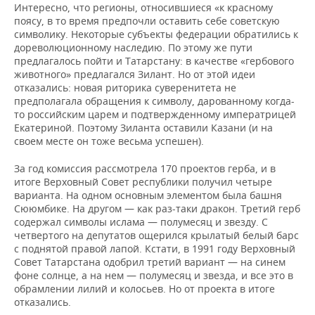
Интересно, что регионы, относившиеся «к красному
поясу, в то время предпочли оставить себе советскую
символику. Некоторые субъекты федерации обратились к
дореволюционному наследию. По этому же пути
предлагалось пойти и Татарстану: в качестве «гербового
животного» предлагался Зилант. Но от этой идеи
отказались: новая риторика суверенитета не
предполагала обращения к символу, дарованному когда-
то российским царем и подтвержденному императрицей
Екатериной. Поэтому Зиланта оставили Казани (и на
своем месте он тоже весьма успешен).
За год комиссия рассмотрела 170 проектов герба, и в
итоге Верховный Совет республики получил четыре
варианта. На одном основным элементом была башня
Сююмбике. На другом — как раз-таки дракон. Третий герб
содержал символы ислама — полумесяц и звезду. С
четвертого на депутатов ощерился крылатый белый барс
с поднятой правой лапой. Кстати, в 1991 году Верховный
Совет Татарстана одобрил третий вариант — на синем
фоне солнце, а на нем — полумесяц и звезда, и все это в
обрамлении лилий и колосьев. Но от проекта в итоге
отказались.