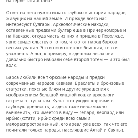
на гербе Татарстана?
Ответ на него нужно искать глубоко в истории народов,
живущих на нашей земле. И прежде всего нас
интересуют булгары. Археологические находки,
оставленные предками булгар еще в Причерноморье и
на Кавказе, откуда часть из них и пришла в Поволжье,
явно свидетельствуют о том, что этот народ барсов
весьма уважал. Это и понятно: кого боишься, того и
уважаешь. А вот, к примеру, в здешних лесах они
довольно быстро избрали себе второй тотем — и это был
волк.
Барса любили все тюркские народы и предки
современных народов Кавказа. Браслеты и бронзовые
статуэтки, поясные бляхи и другие украшения с
изображением большой хищной кошки археологи
встречают тут и там. Культ этот уходит корнями в
глубокую древность, и здесь тоже невозможно
вычленить, кто имеется в виду — гепард, леопард или
ирбис (кстати, ирбис среди всех самый
малораспространенный, его ареал уже всех, так что его
почитали только народы, населявшие Алтай и Саяны).