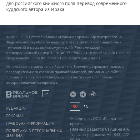
для российского книжного поля перевод современного
курдского автора из Ирака
© 2015 - 2026 Сетевое издание «Реальное время» Зарегистрировано
Федеральной службой по надзору в сфере связи, информационных
технологий и массовых коммуникаций (Роскомнадзор) –
регистрационный номер ЭЛ № ФС 77 - 79627 от 18 декабря 2020 г. (ранее
свидетельство Эл № ФС 77-59331 от 18 сентября 2014 г.)
Использование материалов Реального Времени разрешено только с
предварительного согласия правообладателей, упоминание сайта и
прямая гиперссылка обязательны при частичном или полном
воспроизведении материалов.
18+
RU
EN
РЕДАКЦИЯ
РЕКЛАМА
Учредитель ООО «Реальное
ПРАВОВАЯ ИНФОРМАЦИЯ
время»
Главный редактор Саушина А.А.
ПОЛИТИКА О ПЕРСОНАЛЬНЫХ
Телефон редакции: +7 (843) 222-
ДАННЫХ
90-80