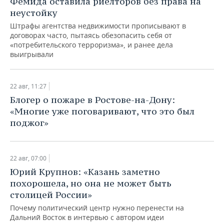
Фемида оставила риелторов без права на
ВОДНЫЕ ВИДЫ СПОРТА
ОБРАЗОВАНИЕ
неустойку
ХОККЕЙ С МЯЧОМ
ПРОИСШЕСТВИЯ
Штрафы агентства недвижимости прописывают в
договорах часто, пытаясь обезопасить себя от
«потребительского терроризма», и ранее дела
выигрывали
22 авг, 11:27
Блогер о пожаре в Ростове-на-Дону:
«Многие уже поговаривают, что это был
поджог»
22 авг, 07:00
Юрий Крупнов: «Казань заметно
похорошела, но она не может быть
столицей России»
Почему политический центр нужно перенести на
Дальний Восток в интервью с автором идеи