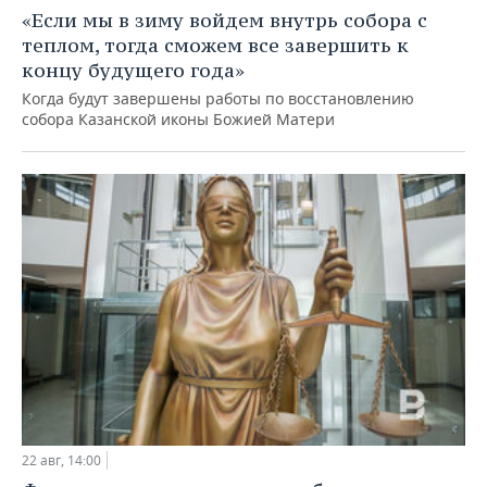
НЕФТЕХИМИЯ
«Если мы в зиму войдем внутрь собора с
РОЗНИЧНАЯ ТОРГОВЛЯ
НОВОСТИ ТЕХНОЛОГИЙ
МЕРОПРИЯТИЯ
теплом, тогда сможем все завершить к
НЕФТЬ
концу будущего года»
ТРАНСПОРТ
IT
НОВОСТИ МЕРОПРИЯТИЙ
СПОРТ
Когда будут завершены работы по восстановлению
ОПК
собора Казанской иконы Божией Матери
УСЛУГИ
МЕДИА
ВЫЕЗДНАЯ РЕДАКЦИЯ
НОВОСТИ СПОРТА
ОБЩЕСТВО
ЭНЕРГЕТИКА
ТЕЛЕКОММУНИКАЦИИ
БИЗНЕС-БРАНЧИ
ФУТБОЛ
НОВОСТИ ОБЩЕСТВА
ФОТОГАЛЕРЕЯ
ONLINE-КОНФЕРЕНЦИИ
ХОККЕЙ
ВЛАСТЬ
СЮЖЕТЫ
ОТКРЫТАЯ ЛЕКЦИЯ
БАСКЕТБОЛ
ИНФРАСТРУКТУРА
СПРАВОЧНИК
ВОЛЕЙБОЛ
ИСТОРИЯ
СПИСОК ПЕРСОН
ПОЛНАЯ ВЕРСИЯ
КИБЕРСПОРТ
КУЛЬТУРА
СПИСОК КОМПАНИЙ
ФИГУРНОЕ КАТАНИЕ
МЕДИЦИНА
22 авг, 14:00