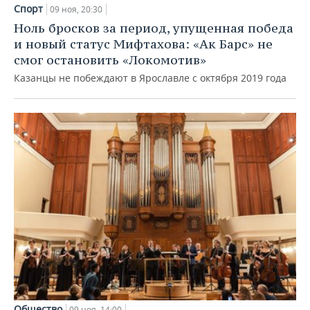
НЕФТЕХИМИЯ
Спорт
09 ноя, 20:30
РОЗНИЧНАЯ ТОРГОВЛЯ
НОВОСТИ ТЕХНОЛОГИЙ
МЕРОПРИЯТИЯ
Ноль бросков за период, упущенная победа
НЕФТЬ
и новый статус Мифтахова: «Ак Барс» не
ТРАНСПОРТ
IT
НОВОСТИ МЕРОПРИЯТИЙ
СПОРТ
смог остановить «Локомотив»
ОПК
Казанцы не побеждают в Ярославле с октября 2019 года
УСЛУГИ
МЕДИА
ВЫЕЗДНАЯ РЕДАКЦИЯ
НОВОСТИ СПОРТА
ОБЩЕСТВО
ЭНЕРГЕТИКА
ТЕЛЕКОММУНИКАЦИИ
БИЗНЕС-БРАНЧИ
ФУТБОЛ
НОВОСТИ ОБЩЕСТВА
ФОТОГАЛЕРЕЯ
ONLINE-КОНФЕРЕНЦИИ
ХОККЕЙ
ВЛАСТЬ
СЮЖЕТЫ
ОТКРЫТАЯ ЛЕКЦИЯ
БАСКЕТБОЛ
ИНФРАСТРУКТУРА
СПРАВОЧНИК
ВОЛЕЙБОЛ
ИСТОРИЯ
СПИСОК ПЕРСОН
ПОЛНАЯ ВЕРСИЯ
КИБЕРСПОРТ
КУЛЬТУРА
СПИСОК КОМПАНИЙ
ФИГУРНОЕ КАТАНИЕ
МЕДИЦИНА
Общество
09 ноя, 14:00