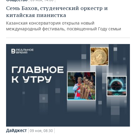
ВОДНЫЕ ВИДЫ СПОРТА
ОБРАЗОВАНИЕ
Семь Бахов, студенческий оркестр и
китайская пианистка
ХОККЕЙ С МЯЧОМ
ПРОИСШЕСТВИЯ
Казанская консерватория открыла новый
международный фестиваль, посвященный Году семьи
Дайджест
09 ноя, 08:30