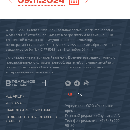
09.11.2024
© 2015 - 2026 Сетевое издание «Реальное время» Зарегистрировано
Федеральной службой по надзору в сфере связи, информационных
технологий и массовых коммуникаций (Роскомнадзор) –
регистрационный номер ЭЛ № ФС 77 - 79627 от 18 декабря 2020 г. (ранее
свидетельство Эл № ФС 77-59331 от 18 сентября 2014 г.)
Использование материалов Реального Времени разрешено только с
предварительного согласия правообладателей, упоминание сайта и
прямая гиперссылка обязательны при частичном или полном
воспроизведении материалов.
18+
RU
EN
РЕДАКЦИЯ
РЕКЛАМА
Учредитель ООО «Реальное
ПРАВОВАЯ ИНФОРМАЦИЯ
время»
Главный редактор Саушина А.А.
ПОЛИТИКА О ПЕРСОНАЛЬНЫХ
Телефон редакции: +7 (843) 222-
ДАННЫХ
90-80