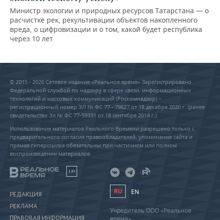
Министр экологии и природных ресурсов Татарстана — о
расчистке рек, рекультивации объектов накопленного
вреда, о цифровизации и о том, какой будет республика
через 10 лет
© 2015 - 2026 Сетевое издание «Реальное время» Зарегистрировано
Федеральной службой по надзору в сфере связи, информационных
технологий и массовых коммуникаций (Роскомнадзор) –
регистрационный номер ЭЛ № ФС 77 - 79627 от 18 декабря 2020 г. (ранее
свидетельство Эл № ФС 77-59331 от 18 сентября 2014 г.)
Использование материалов Реального Времени разрешено только с
предварительного согласия правообладателей, упоминание сайта и
прямая гиперссылка обязательны при частичном или полном
воспроизведении материалов.
18+
RU
EN
РЕДАКЦИЯ
РЕКЛАМА
Учредитель ООО «Реальное
ПРАВОВАЯ ИНФОРМАЦИЯ
время»