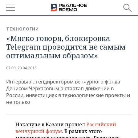
РЕГИОНЫ
ТЕХНОЛОГИИ
«Мягко говоря, блокировка
БАШКОРТОСТАН
НОВОСТИ
Telegram проводится не самым
ТАТАРСТАН
АНАЛИТИКА
оптимальным образом»
УДМУРТИЯ
НОВОСТИ АНАЛИТИКИ
ЭКОНОМИКА
07:00, 20.04.2018
ДЕКЛАРАЦИИ О ДОХОДАХ
НОВОСТИ ЭКОНОМИКИ
ПРОМЫШЛЕННОСТЬ
Интервью с гендиректором венчурного фонда
Денисом Черкасовым о стартап-движении в
КОРОЛИ ГОСЗАКАЗА ПФО
ФИНАНСЫ
НОВОСТИ
НЕДВИЖИМОСТЬ
России, инвестициях в технологические проекты и
ПРОМЫШЛЕННОСТИ
не только
ВУЗЫ ТАТАРСТАНА
БАНКИ
НОВОСТИ НЕДВИЖИМОСТИ
АВТО
АГРОПРОМ
КОМУ ПРИНАДЛЕЖАТ
БЮДЖЕТ
НОВОСТИ АВТО
БИЗНЕС
Накануне в Казани прошел
Российский
ТОРГОВЫЕ ЦЕНТРЫ
МАШИНОСТРОЕНИЕ
ТАТАРСТАНА
венчурный форум
. В рамках этого
ИНВЕСТИЦИИ
НОВОСТИ БИЗНЕСА
ТЕХНОЛОГИИ