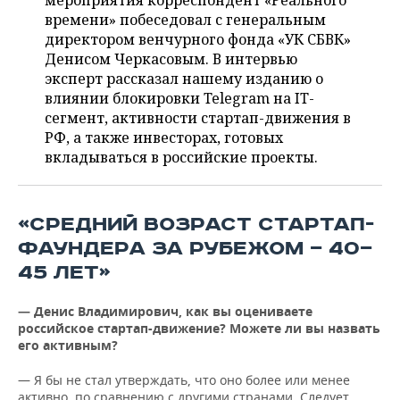
мероприятия корреспондент «Реального
НЕФТЕХИМИЯ
времени» побеседовал с генеральным
РОЗНИЧНАЯ ТОРГОВЛЯ
НОВОСТИ ТЕХНОЛОГИЙ
МЕРОПРИЯТИЯ
директором венчурного фонда «УК СБВК»
НЕФТЬ
Денисом Черкасовым. В интервью
ТРАНСПОРТ
IT
НОВОСТИ МЕРОПРИЯТИЙ
СПОРТ
эксперт рассказал нашему изданию о
ОПК
влиянии блокировки Telegram на IT-
УСЛУГИ
МЕДИА
ВЫЕЗДНАЯ РЕДАКЦИЯ
НОВОСТИ СПОРТА
ОБЩЕСТВО
сегмент, активности стартап-движения в
ЭНЕРГЕТИКА
РФ, а также инвесторах, готовых
ТЕЛЕКОММУНИКАЦИИ
БИЗНЕС-БРАНЧИ
ФУТБОЛ
НОВОСТИ ОБЩЕСТВА
вкладываться в российские проекты.
ФОТОГАЛЕРЕЯ
ONLINE-КОНФЕРЕНЦИИ
ХОККЕЙ
ВЛАСТЬ
СЮЖЕТЫ
«СРЕДНИЙ ВОЗРАСТ СТАРТАП-
ОТКРЫТАЯ ЛЕКЦИЯ
БАСКЕТБОЛ
ИНФРАСТРУКТУРА
СПРАВОЧНИК
ФАУНДЕРА ЗА РУБЕЖОМ — 40—
45 ЛЕТ»
ВОЛЕЙБОЛ
ИСТОРИЯ
СПИСОК ПЕРСОН
ПОЛНАЯ ВЕРСИЯ
— Денис Владимирович, как вы оцениваете
КИБЕРСПОРТ
КУЛЬТУРА
СПИСОК КОМПАНИЙ
российское стартап-движение? Можете ли вы назвать
его активным?
ФИГУРНОЕ КАТАНИЕ
МЕДИЦИНА
— Я бы не стал утверждать, что оно более или менее
активно, по сравнению с другими странами. Следует