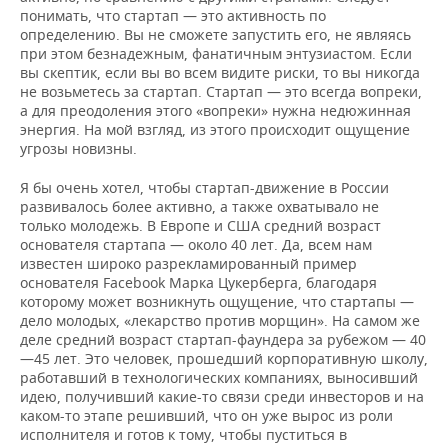
ВОДНЫЕ ВИДЫ СПОРТА
ОБРАЗОВАНИЕ
понимать, что стартап — это активность по
определению. Вы не сможете запустить его, не являясь
ХОККЕЙ С МЯЧОМ
ПРОИСШЕСТВИЯ
при этом безнадежным, фанатичным энтузиастом. Если
вы скептик, если вы во всем видите риски, то вы никогда
не возьметесь за стартап. Стартап — это всегда вопреки,
а для преодоления этого «вопреки» нужна недюжинная
энергия. На мой взгляд, из этого происходит ощущение
угрозы новизны.
Я бы очень хотел, чтобы стартап-движение в России
развивалось более активно, а также охватывало не
только молодежь. В Европе и США средний возраст
основателя стартапа — около 40 лет. Да, всем нам
известен широко разрекламированный пример
основателя Facebook Марка Цукерберга, благодаря
которому может возникнуть ощущение, что стартапы —
дело молодых, «лекарство против морщин». На самом же
деле средний возраст стартап-фаундера за рубежом — 40
—45 лет. Это человек, прошедший корпоративную школу,
работавший в технологических компаниях, выносивший
идею, получивший какие-то связи среди инвесторов и на
каком-то этапе решивший, что он уже вырос из роли
исполнителя и готов к тому, чтобы пуститься в