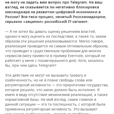
не могу не задать вам вопрос про
Telegram. На ваш
взгляд, не сказывается ли негативно блокировка
мессенджера на развитии цифровой экономики в
России? Все-таки процесс, начатый Роскомнадзором,
серьезно «зацепил» российский
IT-сегмент.
— Я не хотел бы давать оценку решениям властей,
однако я могу оценить их последствия, а также то, каким
образом эти решения реализовываются. Мягко говоря,
реализация проводится не самым оптимальным образом,
что приводит к существенным проблемам для многих
сервисов (могу привести в пример Evernote, который не
работает у меня с позавчерашнего дня). Хотя, казалось
бы, при чем здесь Telegram?
Эти действия не могут не вызывать тревогу и
озабоченность, но не в плане свободы слова или
регуляторной активности — это прерогатива государства,
которое решило, что закон должен быть исполнен. Я
имею в виду отсутствие механизмов реализации, а также
нормативной базы. На мой взгляд, самое главное в
данной ситуации — это та поспешность, с которой была
применена регуляторная активность. Это вызывает
серьезную озабоченность, поскольку проблемы