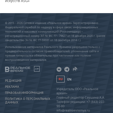
искусств ASG»
© 2015 - 2026 Сетевое издание «Реальное время» Зарегистрировано
Федеральной службой по надзору в сфере связи, информационных
технологий и массовых коммуникаций (Роскомнадзор) –
регистрационный номер ЭЛ № ФС 77 - 79627 от 18 декабря 2020 г. (ранее
свидетельство Эл № ФС 77-59331 от 18 сентября 2014 г.)
Использование материалов Реального Времени разрешено только с
предварительного согласия правообладателей, упоминание сайта и
прямая гиперссылка обязательны при частичном или полном
воспроизведении материалов.
18+
RU
EN
РЕДАКЦИЯ
РЕКЛАМА
Учредитель ООО «Реальное
ПРАВОВАЯ ИНФОРМАЦИЯ
время»
Главный редактор Саушина А.А.
ПОЛИТИКА О ПЕРСОНАЛЬНЫХ
Телефон редакции: +7 (843) 222-
ДАННЫХ
90-80
info@realnoevremya.ru