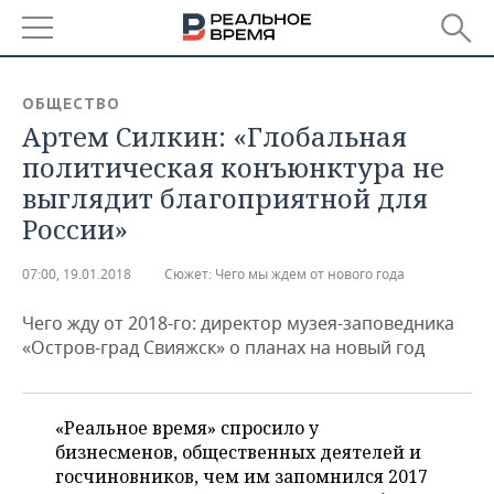
РЕГИОНЫ
ОБЩЕСТВО
Артем Силкин: «Глобальная
БАШКОРТОСТАН
НОВОСТИ
политическая конъюнктура не
ТАТАРСТАН
АНАЛИТИКА
выглядит благоприятной для
России»
УДМУРТИЯ
НОВОСТИ АНАЛИТИКИ
ЭКОНОМИКА
07:00, 19.01.2018
Сюжет:
Чего мы ждем от нового года
ДЕКЛАРАЦИИ О ДОХОДАХ
НОВОСТИ ЭКОНОМИКИ
ПРОМЫШЛЕННОСТЬ
Чего жду от 2018-го: директор музея-заповедника
КОРОЛИ ГОСЗАКАЗА ПФО
ФИНАНСЫ
НОВОСТИ
НЕДВИЖИМОСТЬ
«Остров-град Свияжск» о планах на новый год
ПРОМЫШЛЕННОСТИ
ВУЗЫ ТАТАРСТАНА
БАНКИ
НОВОСТИ НЕДВИЖИМОСТИ
АВТО
АГРОПРОМ
«Реальное время» спросило у
КОМУ ПРИНАДЛЕЖАТ
БЮДЖЕТ
НОВОСТИ АВТО
БИЗНЕС
ТОРГОВЫЕ ЦЕНТРЫ
МАШИНОСТРОЕНИЕ
бизнесменов, общественных деятелей и
ТАТАРСТАНА
госчиновников, чем им запомнился 2017
ИНВЕСТИЦИИ
НОВОСТИ БИЗНЕСА
ТЕХНОЛОГИИ