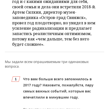
год и с какими ожиданиями для себя,
НЕФТЕХИМИЯ
своей семьи и дела они встретили 2018-й.
РОЗНИЧНАЯ ТОРГОВЛЯ
НОВОСТИ ТЕХНОЛОГИЙ
МЕРОПРИЯТИЯ
Артем Силкин, директор музея-
НЕФТЬ
заповедника «Остров-град Свияжск»,
ТРАНСПОРТ
IT
НОВОСТИ МЕРОПРИЯТИЙ
СПОРТ
провел год плодотворно, но увидел в нем
ОПК
усиление радикализации и предлагает
УСЛУГИ
МЕДИА
ВЫЕЗДНАЯ РЕДАКЦИЯ
НОВОСТИ СПОРТА
ОБЩЕСТВО
запастись реалистичным оптимизмом,
ЭНЕРГЕТИКА
потому как «чем дальше, тем без него
ТЕЛЕКОММУНИКАЦИИ
БИЗНЕС-БРАНЧИ
ФУТБОЛ
НОВОСТИ ОБЩЕСТВА
ФОТОГАЛЕРЕЯ
будет сложнее».
ONLINE-КОНФЕРЕНЦИИ
ХОККЕЙ
ВЛАСТЬ
СЮЖЕТЫ
Мы задали всем опрашиваемым три одинаковых
ОТКРЫТАЯ ЛЕКЦИЯ
БАСКЕТБОЛ
ИНФРАСТРУКТУРА
СПРАВОЧНИК
вопроса.
ВОЛЕЙБОЛ
ИСТОРИЯ
СПИСОК ПЕРСОН
ПОЛНАЯ ВЕРСИЯ
Что вам больше всего запомнилось в
2017 году? Назовите, пожалуйста, пару
КИБЕРСПОРТ
КУЛЬТУРА
СПИСОК КОМПАНИЙ
самых важных событий, которые вас
впечатлили в минувшем году.
ФИГУРНОЕ КАТАНИЕ
МЕДИЦИНА