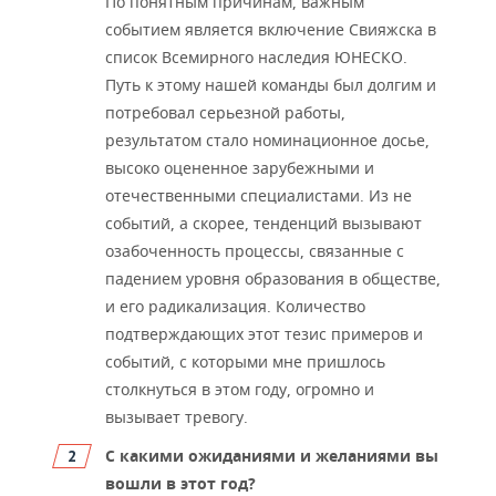
По понятным причинам, важным
ВОДНЫЕ ВИДЫ СПОРТА
ОБРАЗОВАНИЕ
событием является включение Свияжска в
ХОККЕЙ С МЯЧОМ
ПРОИСШЕСТВИЯ
список Всемирного наследия ЮНЕСКО.
Путь к этому нашей команды был долгим и
потребовал серьезной работы,
результатом стало номинационное досье,
высоко оцененное зарубежными и
отечественными специалистами. Из не
событий, а скорее, тенденций вызывают
озабоченность процессы, связанные с
падением уровня образования в обществе,
и его радикализация. Количество
подтверждающих этот тезис примеров и
событий, с которыми мне пришлось
столкнуться в этом году, огромно и
вызывает тревогу.
С какими ожиданиями и желаниями вы
вошли в этот год?