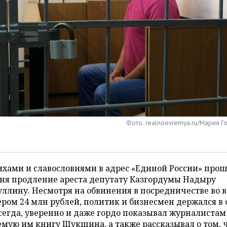
Фото: realnoevremya.ru/Мария 
ихами и славословиями в адрес «Единой России» про
дня продление ареста депутату Казгордумы Надыру
ллину. Несмотря на обвинения в посредничестве во в
ром 24 млн рублей, политик и бизнесмен держался в 
сегда, уверенно и даже гордо показывал журналистам
мую им книгу Шукшина, а также рассказывал о том, 