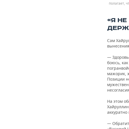
полагает, ч
«Я Н
ДЕРЖ
Сам Хайрул
вынесения
— Здоровье
боюсь, как
погранвойс
мажорик, ж
Позиции н
мужествен
несогласия
На этом об
Хайруллин
аккуратно
— Обратит
«Василий 