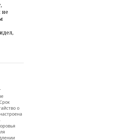
,
 не
ом
идел,
т
ве
 Срок
тайство о
 настроена
ь
доровья
для
одлении