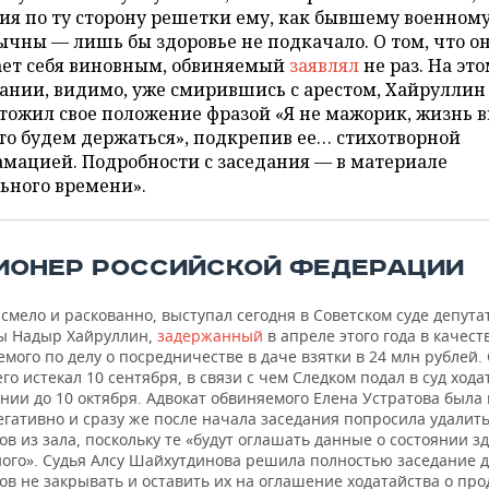
ия по ту сторону решетки ему, как бывшему военному
чны — лишь бы здоровье не подкачало. О том, что он
ает себя виновным, обвиняемый
заявлял
не раз. На эт
ании, видимо, уже смирившись с арестом, Хайруллин
ожил свое положение фразой «Я не мажорик, жизнь в
то будем держаться», подкрепив ее… стихотворной
мацией. Подробности с заседания — в материале
ьного времени».
ИОНЕР РОССИЙСКОЙ ФЕДЕРАЦИИ
 смело и раскованно, выступал сегодня в Советском суде депута
ы Надыр Хайруллин,
задержанный
в апреле этого года в качест
мого по делу о посредничестве в даче взятки в 24 млн рублей.
его истекал 10 сентября, в связи с чем Следком подал в суд хода
нии до 10 октября. Адвокат обвиняемого Елена Устратова была
егативно и сразу же после начала заседания попросила удалит
в из зала, поскольку те «будут оглашать данные о состоянии з
ого». Судья Алсу Шайхутдинова решила полностью заседание 
ов не закрывать и оставить их на оглашение ходатайства о пр