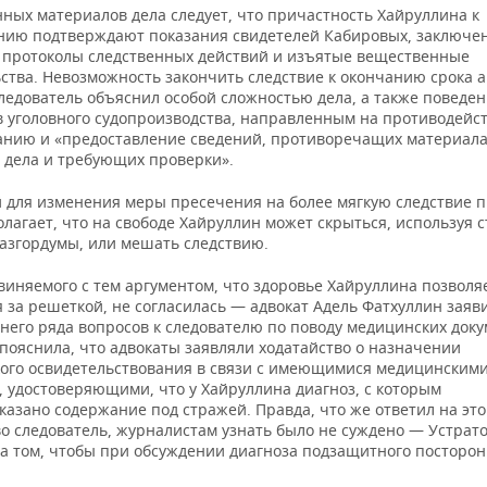
нных материалов дела следует, что причастность Хайруллина к
нию подтверждают показания свидетелей Кабировых, заключе
, протоколы следственных действий и изъятые вещественные
ства. Невозможность закончить следствие к окончанию срока 
следователь объяснил особой сложностью дела, а также поведе
в уголовного судопроизводства, направленным на противодейс
анию и «предоставление сведений, противоречащих материал
о дела и требующих проверки».
 для изменения меры пресечения на более мягкую следствие п
лагает, что на свободе Хайруллин может скрыться, используя с
Казгордумы, или мешать следствию.
виняемого с тем аргументом, что здоровье Хайруллина позволя
 за решеткой, не согласилась — адвокат Адель Фатхуллин заяв
него ряда вопросов к следователю по поводу медицинских доку
пояснила, что адвокаты заявляли ходатайство о назначении
ого освидетельствования в связи с имеющимися медицинским
, удостоверяющими, что у Хайруллина диагноз, с которым
азано содержание под стражей. Правда, что же ответил на это
во следователь, журналистам узнать было не суждено — Устрат
на том, чтобы при обсуждении диагноза подзащитного посторон