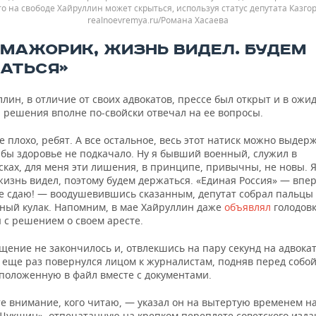
то на свободе Хайруллин может скрыться, используя статус депутата Казго
realnoevremya.ru/Романа Хасаева
Е МАЖОРИК, ЖИЗНЬ ВИДЕЛ. БУДЕМ
АТЬСЯ»
лин, в отличие от своих адвокатов, прессе был открыт и в ожи
 решения вполне по-свойски отвечал на ее вопросы.
 плохо, ребят. А все остальное, весь этот натиск можно выдерж
 бы здоровье не подкачало. Ну я бывший военный, служил в
ках, для меня эти лишения, в принципе, привычны, не новы. Я
изнь видел, поэтому будем держаться. «Единая Россия» — впер
е сдаю! — воодушевившись сказанным, депутат собрал пальцы
ный кулак. Напомним, в мае Хайруллин даже
объявлял
голодовк
 с решением о своем аресте.
щение не закончилось и, отвлекшись на пару секунд на адвокат
 еще раз повернулся лицом к журналистам, подняв перед собой
 положенную в файл вместе с документами.
е внимание, кого читаю, — указал он на вытертую временем н
Шукшин», отпечатанную на крепком переплете советского изда