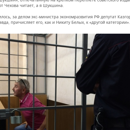
т Чехова читает, а я Шукшина.
илось, за делом экс-министра экономразвития РФ депутат Казг
авда, причисляет его, как и Никиту Белых, к «другой категории».