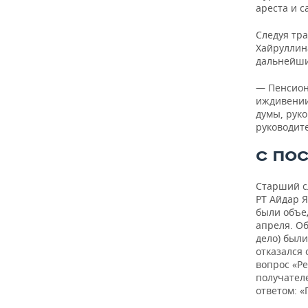
ареста и 
Следуя тр
Хайруллин
дальнейши
— Пенсион
иждивении
думы, рук
руководите
С ПО
Старший с
РТ Айдар 
были объед
апреля. Об
дело) были
отказался 
вопрос «Ре
получателе
ответом: «