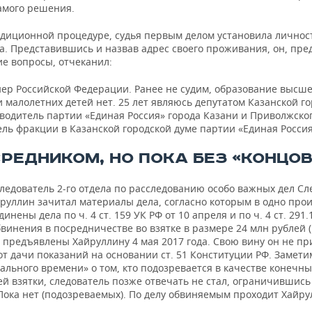
самого решения.
адиционной процедуре, судья первым делом установила личнос
а. Представившись и назвав адрес своего проживания, он, пр
е вопросы, отчеканил:
ер Российской Федерации. Ранее не судим, образование высше
 малолетних детей нет. 25 лет являюсь депутатом Казанской г
оводитель партии «Единая Россия» города Казани и Приволжско
ль фракции в Казанской городской думе партии «Единая Россия
СРЕДНИКОМ, НО ПОКА БЕЗ «КОНЦОВ
ледователь 2-го отдела по расследованию особо важных дел Сл
Яруллин зачитал материалы дела, согласно которым в одно про
инены дела по ч. 4 ст. 159 УК РФ от 10 апреля и по ч. 4 ст. 291.
винения в посредничестве во взятке в размере 24 млн рублей 
 предъявлены Хайруллину 4 мая 2017 года. Свою вину он не пр
от дачи показаний на основании ст. 51 Конституции РФ. Заметим
ального времени» о том, кто подозревается в качестве конечны
й взятки, следователь позже отвечать не стал, ограничившись
Пока нет (подозреваемых). По делу обвиняемым проходит Хайру