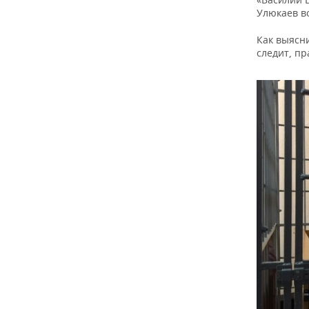
Улюкаев во
Как выясн
следит, пр