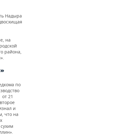
ть Надыра
едвосхищая
е, на
ородской
го района,
».
»
едкома по
изводство
1 от 21
(второе
изнал и
, что на
х
 сухим
ллин».