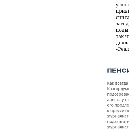
ВОДНЫЕ ВИДЫ СПОРТА
ОБРАЗОВАНИЕ
услов
привы
ХОККЕЙ С МЯЧОМ
ПРОИСШЕСТВИЯ
счит
засед
подыт
так ч
декла
«Реал
ПЕНС
Как всегда
Казгордум
подозревае
ареста у н
его продле
к прессе н
журналисто
подзащитн
журналист