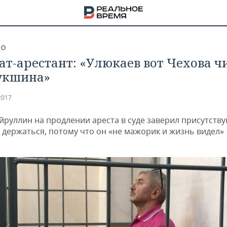
ВО
ат-арестант: «Улюкаев вот Чехова чи
укшина»
2017
йруллин на продлении ареста в суде заверил присутств
т держаться, потому что он «не мажорик и жизнь видел»
НА