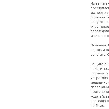
Из зачита
преступле
экспертов
доказатель
депутата 
участнико
расследов
уголовног
Оснований
нашло и по
депутата 
Защита об
находиться
наличии у 
Устратова 
медицинск
справками
противопок
ходатайст
настояла 
не было.