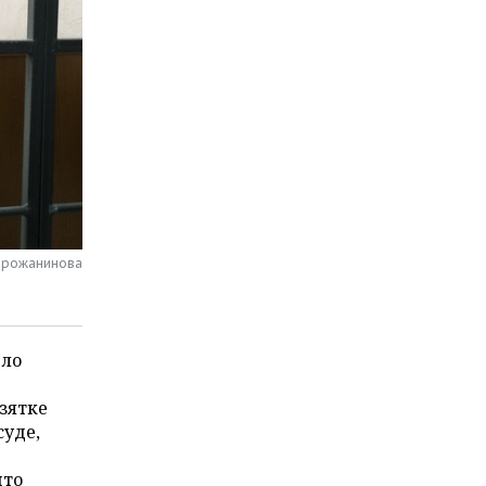
Горожанинова
шло
зятке
суде,
что