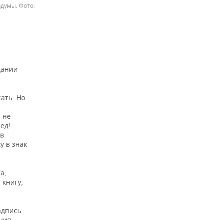
рдумы.
дании
ать. Но
 не
ед!
 в
у в знак
а,
 книгу,
адпись
ния. —