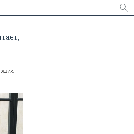
тает,
ующих,