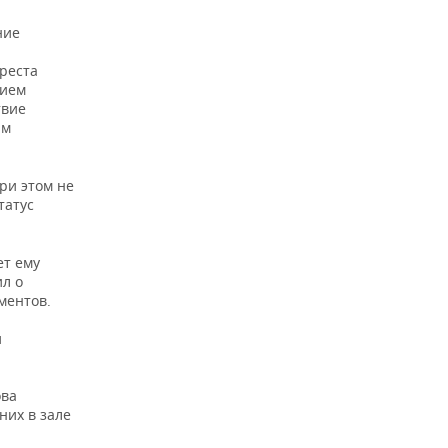
ние
ареста
нием
твие
ам
ри этом не
татус
ет ему
ил о
ментов.
и
ова
них в зале