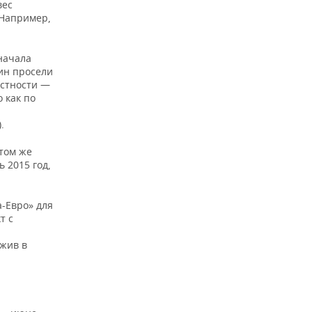
вес
 Например,
 начала
шин просели
астности —
 как по
.
 том же
 2015 год,
-Евро» для
т с
жив в