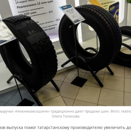
выручки «Нижнекамскшине» традиционно дают продажи шин.
realn
Олега Тихонова
мов выпуска помог татарстанскому производителю увеличить д