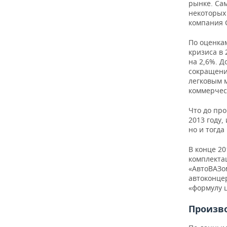
рынке. Са
некоторых 
компания C
По оценкам
кризиса в 
на 2,6%. Д
сокращение
легковым м
коммерческ
Что до про
2013 году,
но и тогда
В конце 2
комплектац
«АвтоВАЗом
автоконце
«формулу 
Произв