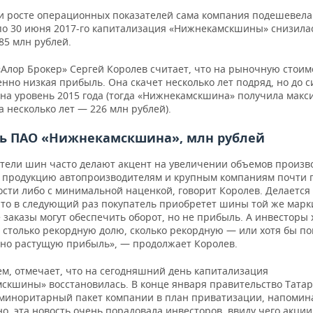
и росте операционных показателей сама компания подешевела:
 по 30 июня 2017-го капитализация «Нижнекамскшины» снизилас
85 млн рублей.
«Алор Брокер» Сергей Королев считает, что на рыночную стоим
нно низкая прибыль. Она скачет несколько лет подряд, но до с
 на уровень 2015 года (тогда «Нижнекамскшина» получила макс
 несколько лет — 226 млн рублей).
ь ПАО «Нижнекамскшина», млн рублей
тели шин часто делают акцент на увеличении объемов произв
 продукцию автопроизводителям и крупным компаниям почти 
сти либо с минимальной наценкой, говорит Королев. Делается 
что в следующий раз покупатель приобретет шины той же марк
заказы могут обеспечить оборот, но не прибыль. А инвесторы 
 столько рекордную долю, сколько рекордную — или хотя бы по
ьно растущую прибыль», — продолжает Королев.
ем, отмечает, что на сегодняшний день капитализация
скшины» восстановилась. В конце января правительство Татар
миноритарный пакет компании в план приватизации, напомина
о, эта новость очень порадовала инвесторов, ввиду чего акци