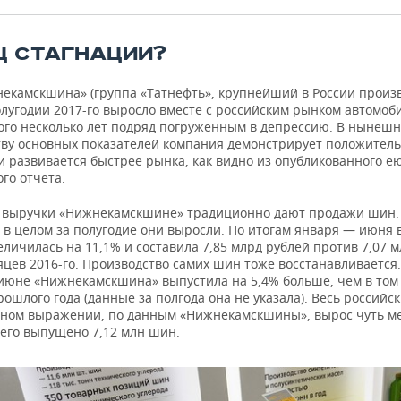
Ц СТАГНАЦИИ?
екамскшина» (группа «Татнефть», крупнейший в России произ
олугодии 2017-го выросло вместе с российским рынком автомо
того несколько лет подряд погруженным в депрессию. В нынешн
ву основных показателей компания демонстрирует положител
и развивается быстрее рынка, как видно из опубликованного е
го отчета.
 выручки «Нижнекамскшине» традиционно дают продажи шин. 
 в целом за полугодие они выросли. По итогам января — июня 
личилась на 11,1% и составила 7,85 млрд рублей против 7,07 м
цев 2016-го. Производство самих шин тоже восстанавливается.
июне «Нижнекамскшина» выпустила на 5,4% больше, чем в том
ошлого года (данные за полгода она не указала). Весь российс
ьном выражении, по данным «Нижнекамскшины», вырос чуть 
сего выпущено 7,12 млн шин.