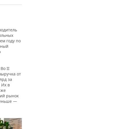
водитель
бильных
ем году по
ьный
ю
Во II
выручка от
лрд за
 Их в
 же
кий рынок
меньше —