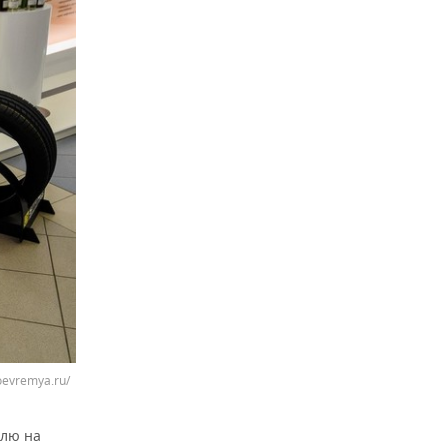
oevremya.ru/
олю на