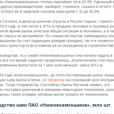
ма «Нижнекамскшина» теперь оценивает ее в 32,3%. Удельный 
других производителей, наоборот, снизился, сказано в отчете.
ordiant во II квартале снизила свою долю с 32 до 30,9%.
 Cordiant, в деньгах шинная отрасль в России падала с самого
2013 году, в том числе в 2016-м продажи легковых и грузовых 
олгое время рынок угнетала общая ситуация в экономике, а в ч
 спроса на автомобили. По словам экспертов, наблюдалось оно
ашинам (за счет падающих доходов граждан), так и в сегменте
ого транспорта (в основном из-за охлаждения в строительстве)
изводства, то у самой «Нижнекамскшины» оно начало падать в
 и все это время падение продолжалось. Исключением стал лишь
 компания выпустила на 1 млн шин меньше, чем в 2012-м.
016 года «Нижнекамскшина», до этого поставлявшая шины «Кама
ии Lada Kalina и Vesta,
не продлила
на очередной срок контрак
». Тогда гендиректор «Татнефти» Наиль Маганов заявил, что
рн поставил шинников в заведомо невыгодное положение, зало
цены» такие условия, которые могли грозить ее понижением.
одство шин ПАО «Нижнекамскшина», млн шт.