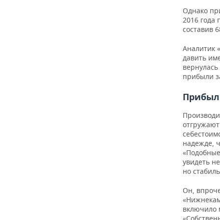
Однако пр
2016 года
составив 6
Аналитик 
давить име
вернулась
прибыли за
Прибыл
Производи
отгружают
себестоимо
надежде, 
«Подобные 
увидеть не
но стабил
Он, впроч
«Нижнекам
включило 
«Собственн