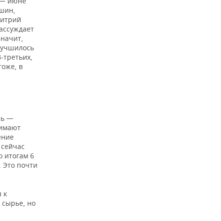
 — июне
 шин,
митрий
ассуждает
значит,
лучшилось
-третьих,
тоже, в
ль —
нимают
ение
 сейчас
 итогам 6
. Это почти
 к
 сырье, но