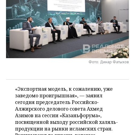
НЕФТЕХИМИЯ
РОЗНИЧНАЯ ТОРГОВЛЯ
НОВОСТИ ТЕХНОЛОГИЙ
МЕРОПРИЯТИЯ
НЕФТЬ
ТРАНСПОРТ
IT
НОВОСТИ МЕРОПРИЯТИЙ
СПОРТ
ОПК
УСЛУГИ
МЕДИА
ВЫЕЗДНАЯ РЕДАКЦИЯ
НОВОСТИ СПОРТА
ОБЩЕСТВО
ЭНЕРГЕТИКА
ТЕЛЕКОММУНИКАЦИИ
БИЗНЕС-БРАНЧИ
ФУТБОЛ
НОВОСТИ ОБЩЕСТВА
ФОТОГАЛЕРЕЯ
Фото: Динар Фатыхов
ONLINE-КОНФЕРЕНЦИИ
ХОККЕЙ
ВЛАСТЬ
СЮЖЕТЫ
ОТКРЫТАЯ ЛЕКЦИЯ
БАСКЕТБОЛ
ИНФРАСТРУКТУРА
СПРАВОЧНИК
«Экспортная модель, к сожалению, уже
ВОЛЕЙБОЛ
ИСТОРИЯ
СПИСОК ПЕРСОН
ПОЛНАЯ ВЕРСИЯ
заведомо проигрышная», — заявил
сегодня председатель Российско-
КИБЕРСПОРТ
КУЛЬТУРА
СПИСОК КОМПАНИЙ
Алжирского делового совета Ахмед
Азимов на сессии «Казаньфорума»,
посвященной выходу российской халяль-
ФИГУРНОЕ КАТАНИЕ
МЕДИЦИНА
продукции на рынки исламских стран.