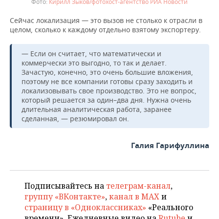
Кирилл Зыков/фотохост-агентство РИА Новости
Сейчас локализация — это вызов не столько к отрасли в
целом, сколько к каждому отдельно взятому экспортеру.
— Если он считает, что математически и
коммерчески это выгодно, то так и делает.
Зачастую, конечно, это очень большие вложения,
поэтому не все компании готовы сразу заходить и
локализовывать свое производство. Это не вопрос,
который решается за один–два дня. Нужна очень
длительная аналитическая работа, заранее
сделанная, — резюмировал он.
Галия Гарифуллина
Подписывайтесь на
телеграм-канал
,
группу «ВКонтакте»
,
канал в MAX
и
страницу в «Одноклассниках»
«Реального
времени». Ежедневные видео на
Rutube
и