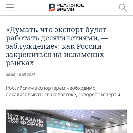
РЕГИОНЫ
«Думать, что экспорт будет
БАШКОРТОСТАН
НОВОСТИ
работать десятилетиями, —
заблуждение»: как России
ТАТАРСТАН
АНАЛИТИКА
закрепиться на исламских
рынках
УДМУРТИЯ
НОВОСТИ АНАЛИТИКИ
ЭКОНОМИКА
00:06, 16.05.2026
ДЕКЛАРАЦИИ О ДОХОДАХ
НОВОСТИ ЭКОНОМИКИ
ПРОМЫШЛЕННОСТЬ
Российским экспортерам необходимо
КОРОЛИ ГОСЗАКАЗА ПФО
ФИНАНСЫ
НОВОСТИ
НЕДВИЖИМОСТЬ
ПРОМЫШЛЕННОСТИ
локализовываться на востоке, говорят эксперты
ВУЗЫ ТАТАРСТАНА
БАНКИ
НОВОСТИ НЕДВИЖИМОСТИ
АВТО
АГРОПРОМ
КОМУ ПРИНАДЛЕЖАТ
БЮДЖЕТ
НОВОСТИ АВТО
БИЗНЕС
ТОРГОВЫЕ ЦЕНТРЫ
МАШИНОСТРОЕНИЕ
ТАТАРСТАНА
ИНВЕСТИЦИИ
НОВОСТИ БИЗНЕСА
ТЕХНОЛОГИИ