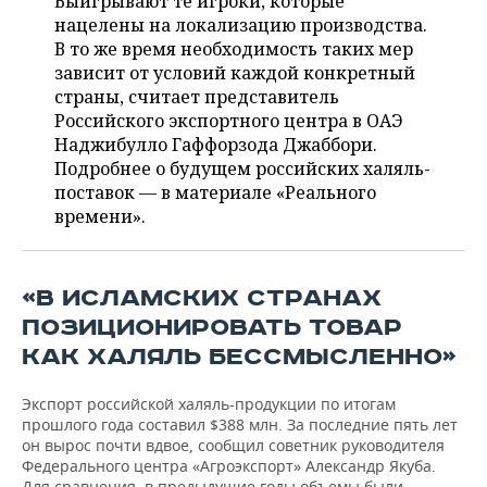
Выигрывают те игроки, которые
ВОДНЫЕ ВИДЫ СПОРТА
ОБРАЗОВАНИЕ
нацелены на локализацию производства.
В то же время необходимость таких мер
ХОККЕЙ С МЯЧОМ
ПРОИСШЕСТВИЯ
зависит от условий каждой конкретный
страны, считает представитель
Российского экспортного центра в ОАЭ
Наджибулло Гаффорзода Джаббори.
Подробнее о будущем российских халяль-
поставок — в материале «Реального
времени».
«В ИСЛАМСКИХ СТРАНАХ
ПОЗИЦИОНИРОВАТЬ ТОВАР
КАК ХАЛЯЛЬ БЕССМЫСЛЕННО»
Экспорт российской халяль-продукции по итогам
прошлого года составил $388 млн. За последние пять лет
он вырос почти вдвое, сообщил советник руководителя
Федерального центра «Агроэкспорт» Александр Якуба.
Для сравнения, в предыдущие годы объемы были