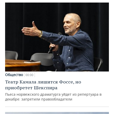
Общество
00:00
Театр Камала лишится Фоссе, но
приобретет Шекспира
Пьеса норвежского драматурга уйдет из репертуара в
декабре: запретили правообладатели