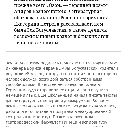
ВОДНЫЕ ВИДЫ СПОРТА
ОБРАЗОВАНИЕ
прежде всего «Озой» — героиней поэмы
Андрея Вознесенского. Литературная
ХОККЕЙ С МЯЧОМ
ПРОИСШЕСТВИЯ
обозревательница «Реального времени»
Екатерина Петрова рассказывает, кем
была Зоя Богуславская, а также делится
воспоминаниями коллег и близких этой
великой женщины.
Зоя Богуславская родилась в Москве в 1924 году в семье
инженера Бориса и врача Эммы Богуславских. Родители
внушили ей мысль, которую она потом часто повторяла:
человек должен всего добиваться собственными
способностями. В детстве несколько лет жила в
Германии, куда отправили ее отца, и рано выучила
немецкий язык. Еще школьницей начала писать тексты
для литературных вечеров и драмкружков. Во время
войны семья оказалась в Томске. Богуславская училась,
работала в госпитале и поступила в эвакуированный
театральный институт. Позже она окончила
театроведческий факультет ГИТИСа и аспирантуру