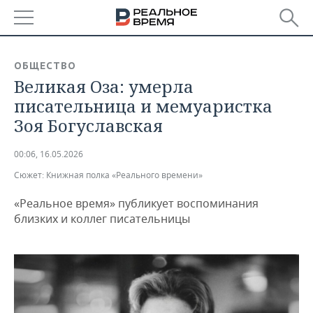
РЕГИОНЫ
ОБЩЕСТВО
Великая Оза: умерла
БАШКОРТОСТАН
НОВОСТИ
писательница и мемуаристка
ТАТАРСТАН
АНАЛИТИКА
Зоя Богуславская
УДМУРТИЯ
НОВОСТИ АНАЛИТИКИ
ЭКОНОМИКА
00:06, 16.05.2026
Сюжет:
Книжная полка «Реального времени»
ДЕКЛАРАЦИИ О ДОХОДАХ
НОВОСТИ ЭКОНОМИКИ
ПРОМЫШЛЕННОСТЬ
«Реальное время» публикует воспоминания
КОРОЛИ ГОСЗАКАЗА ПФО
ФИНАНСЫ
НОВОСТИ
НЕДВИЖИМОСТЬ
близких и коллег писательницы
ПРОМЫШЛЕННОСТИ
ВУЗЫ ТАТАРСТАНА
БАНКИ
НОВОСТИ НЕДВИЖИМОСТИ
АВТО
АГРОПРОМ
КОМУ ПРИНАДЛЕЖАТ
БЮДЖЕТ
НОВОСТИ АВТО
БИЗНЕС
ТОРГОВЫЕ ЦЕНТРЫ
МАШИНОСТРОЕНИЕ
ТАТАРСТАНА
ИНВЕСТИЦИИ
НОВОСТИ БИЗНЕСА
ТЕХНОЛОГИИ