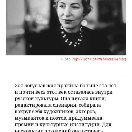
НЕФТЕХИМИЯ
РОЗНИЧНАЯ ТОРГОВЛЯ
НОВОСТИ ТЕХНОЛОГИЙ
МЕРОПРИЯТИЯ
НЕФТЬ
ТРАНСПОРТ
IT
НОВОСТИ МЕРОПРИЯТИЙ
СПОРТ
ОПК
УСЛУГИ
МЕДИА
ВЫЕЗДНАЯ РЕДАКЦИЯ
НОВОСТИ СПОРТА
ОБЩЕСТВО
ЭНЕРГЕТИКА
ТЕЛЕКОММУНИКАЦИИ
БИЗНЕС-БРАНЧИ
ФУТБОЛ
НОВОСТИ ОБЩЕСТВА
ФОТОГАЛЕРЕЯ
Фото:
скриншот с сайта Москвич Mag
ONLINE-КОНФЕРЕНЦИИ
ХОККЕЙ
ВЛАСТЬ
СЮЖЕТЫ
ОТКРЫТАЯ ЛЕКЦИЯ
БАСКЕТБОЛ
ИНФРАСТРУКТУРА
СПРАВОЧНИК
Зоя Богуславская прожила больше ста лет
и почти весь этот век оставалась внутри
ВОЛЕЙБОЛ
ИСТОРИЯ
СПИСОК ПЕРСОН
ПОЛНАЯ ВЕРСИЯ
русской культуры. Она писала книги,
редактировала сценарии, собирала
КИБЕРСПОРТ
КУЛЬТУРА
СПИСОК КОМПАНИЙ
вокруг себя художников, актеров,
музыкантов и поэтов, придумывала
ФИГУРНОЕ КАТАНИЕ
МЕДИЦИНА
премии и культурные институции. Для
нескольких поколений она осталась