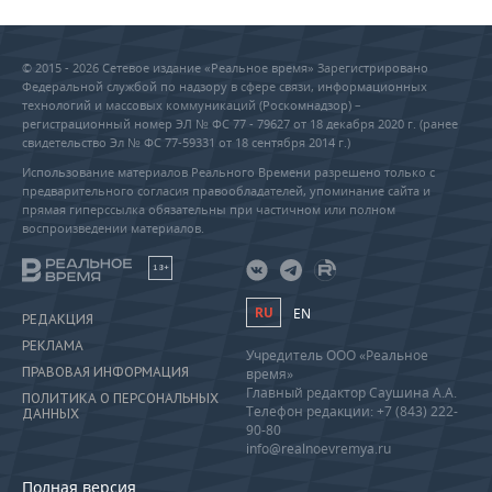
© 2015 - 2026 Сетевое издание «Реальное время» Зарегистрировано
Федеральной службой по надзору в сфере связи, информационных
технологий и массовых коммуникаций (Роскомнадзор) –
регистрационный номер ЭЛ № ФС 77 - 79627 от 18 декабря 2020 г. (ранее
свидетельство Эл № ФС 77-59331 от 18 сентября 2014 г.)
Использование материалов Реального Времени разрешено только с
предварительного согласия правообладателей, упоминание сайта и
прямая гиперссылка обязательны при частичном или полном
воспроизведении материалов.
18+
RU
EN
РЕДАКЦИЯ
РЕКЛАМА
Учредитель ООО «Реальное
ПРАВОВАЯ ИНФОРМАЦИЯ
время»
Главный редактор Саушина А.А.
ПОЛИТИКА О ПЕРСОНАЛЬНЫХ
Телефон редакции: +7 (843) 222-
ДАННЫХ
90-80
info@realnoevremya.ru
Полная версия