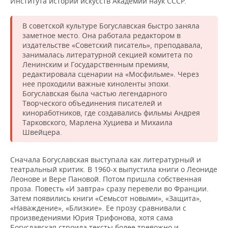
Института истории искусств Академии наук СССР.
В советской культуре Богуславская быстро заняла
заметное место. Она работала редактором в
издательстве «Советский писатель», преподавала,
занималась литературной секцией комитета по
Ленинским и Государственным премиям,
редактировала сценарии на «Мосфильме». Через
нее проходили важные киноленты эпохи.
Богуславская была частью легендарного
Творческого объединения писателей и
киноработников, где создавались фильмы Андрея
Тарковского, Марлена Хуциева и Михаила
Швейцера.
Сначала Богуславская выступала как литературный и
театральный критик. В 1960-х выпустила книги о Леониде
Леонове и Вере Пановой. Потом пришла собственная
проза. Повесть «И завтра» сразу перевели во Франции.
Затем появились книги «Семьсот новыми», «Защита»,
«Наваждение», «Близкие». Ее прозу сравнивали с
произведениями Юрия Трифонова, хотя сама
Богуславская строила тексты более тревожно и