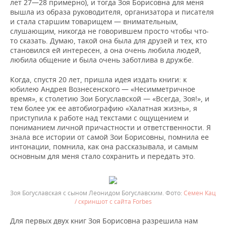
лет 27—28 примерно), и тогда Зоя Борисовна для меня
вышла из образа руководителя, организатора и писателя
и стала старшим товарищем — внимательным,
слушающим, никогда не говорившем просто чтобы что-
то сказать. Думаю, такой она была для друзей и тех, кто
становился ей интересен, а она очень любила людей,
любила общение и была очень заботлива в дружбе.
Когда, спустя 20 лет, пришла идея издать книги: к
юбилею Андрея Вознесенского — «Несимметричное
время», к столетию Зои Богуславской — «Всегда, Зоя!», и
тем более уж ее автобиографию «Халатная жизнь», я
приступила к работе над текстами с ощущением и
пониманием личной причастности и ответственности. Я
знала все истории от самой Зои Борисовны, помнила ее
интонации, помнила, как она рассказывала, и самым
основным для меня стало сохранить и передать это.
Зоя Богуславская с сыном Леонидом Богуславским.
Семен Кац
/ скриншот с сайта Forbes
Для первых двух книг Зоя Борисовна разрешила нам