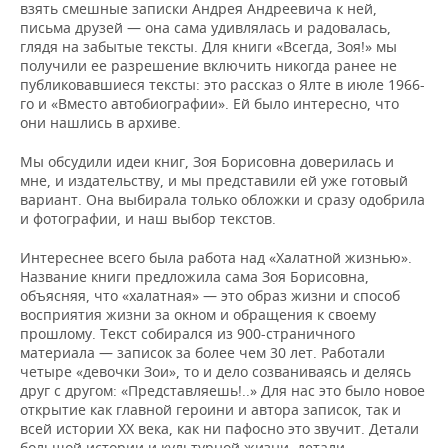
взять смешные записки Андрея Андреевича к ней,
письма друзей — она сама удивлялась и радовалась,
глядя на забытые тексты. Для книги «Всегда, Зоя!» мы
получили ее разрешение включить никогда ранее не
публиковавшиеся тексты: это рассказ о Ялте в июле 1966-
го и «Вместо автобиографии». Ей было интересно, что
они нашлись в архиве.
Мы обсудили идеи книг, Зоя Борисовна доверилась и
мне, и издательству, и мы представили ей уже готовый
вариант. Она выбирала только обложки и сразу одобрила
и фотографии, и наш выбор текстов.
Интереснее всего была работа над «Халатной жизнью».
Название книги предложила сама Зоя Борисовна,
объясняя, что «халатная» — это образ жизни и способ
восприятия жизни за окном и обращения к своему
прошлому. Текст собирался из 900-страничного
материала — записок за более чем 30 лет. Работали
четыре «девочки Зои», то и дело созваниваясь и делясь
друг с другом: «Представляешь!..» Для нас это было новое
открытие как главной героини и автора записок, так и
всей истории ХХ века, как ни пафосно это звучит. Детали
большой истории и культурной жизни, детали