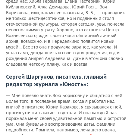
среди нас: Хибла Герзмава, Елена Пастернак, Юрий
Кублановский, Алла Демидова, Юрий Рост... Зоя
Борисовна, или, как мы ее называли, З. Б., — проводник
не только шестидесятников, но и подлинный столп
отечественной культуры, которая сегодня, увы, понесла
невосполнимую утрату. Хорошо, что останется Центр
Вознесенского, ждет своего часа обширный личный
архив, возможно, и в Переделкино появится новый
музей… Все это она продумала заранее, как умела. И
ушла сама, дождавшись и своего дня рождения, и дня
рождения Андрея Андреевича. Даже в этом она словно
следовала четкому плану. Как и всегда.
Сергей Шаргунов, писатель, главный
редактор журнала «Юность»:
— Мне повезло знать Зою Борисовну и общаться с ней.
Более того, в последнее время, когда я работал над
книгой о писателе Юрии Казакове, я связывался с ней,
просил уточнить какие-то детали. И она каждый раз
поражала меня своей удивительной памятью и остротой
ума. Она буквально воспроизводила даты, фамилии,
подробности. Помнила, например, лечащего врача,