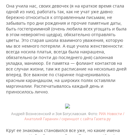
Она учила нас, своих девочек (я на краткое время стала
одной из них), работать так, как не учат уже давно:
бережно относиться к отправленным письмам, не
забывать про дни рождения и прочие памятные даты,
быть гостеприимной (очень любила всех угощать и была
в этом невероятно щедра), обязательно отправлять
цветы. Это старая школа взаимного уважения, которую
мы все немного потеряли. А еще учила женственности:
всегда носила платья, всегда была накрашена,
обязательно (и почти до последнего дня) салонная
укладка, маникюр. Ее памятка — фолиант контактов на
все случаи жизни, там же расписание на несколько дней
вперед. Все важное по старинке подчеркивалось
красным карандашом, на широких полях оставляли
маргиналии. Распечатывалось каждый день и
приносилось лично.
Андрей Вознесенский и Зоя Богуславская.
РИА Новости /
Анатолий Гаранин / скриншот с сайта Газета.ру
Круг ее знакомых становился все уже, но какие имена