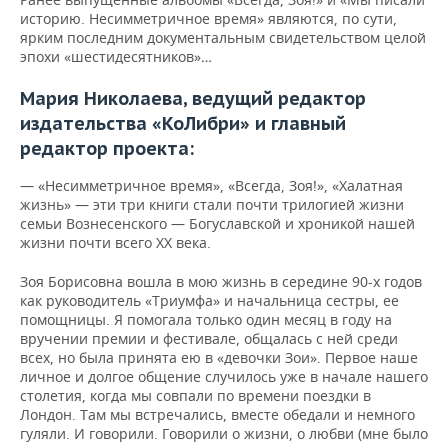
историю. Несимметричное время» являются, по сути,
ярким последним документальным свидетельством целой
эпохи «шестидесятников»…
Мария Николаева, ведущий редактор
издательства «КоЛибри» и главный
редактор проекта:
— «Несимметричное время», «Всегда, Зоя!», «Халатная
жизнь» — эти три книги стали почти трилогией жизни
семьи Вознесенского — Богуславской и хроникой нашей
жизни почти всего ХХ века.
Зоя Борисовна вошла в мою жизнь в середине 90-х годов
как руководитель «Триумфа» и начальница сестры, ее
помощницы. Я помогала только один месяц в году на
вручении премии и фестивале, общалась с ней среди
всех, но была принята ею в «девочки Зои». Первое наше
личное и долгое общение случилось уже в начале нашего
столетия, когда мы совпали по времени поездки в
Лондон. Там мы встречались, вместе обедали и немного
гуляли. И говорили. Говорили о жизни, о любви (мне было