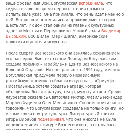
зашифровал имя Зои. Богуславская
вспоминала
, что
сидела в зале во время первого чтения поэмы и
испытывала ужас. Она понимала, что речь идет именно о
ней. Вскоре они поженились и прожили вместе сорок
шесть лет. Их дом стал одним из главных культурных
адресов Москвы и Переделкино. У них бывали
Владимир
Высоцкий
, Боб Дилан, Марк Шагал, американские
политики и деятели искусства.
После смерти Вознесенского она занялась сохранением
его наследия. Вместе с сыном Леонидом Богуславским
создала премию «Парабола» и Центр Вознесенского на
Большой Ордынке. Но еще раньше, в 1991 году, именно
Богуславская придумала первую независимую
российскую премию в области искусства — «Триумф».
Писательница хотела создать награду, которая
объединила бы литературу, театр, музыку и кино. Среди
лауреатов оказались Святослав Рихтер, Фазиль Искандер,
Марлен Хуциев и Олег Меньшиков. Современники часто
говорили, что Богуславская создавала не только книги, но
и сами связи внутри культуры. Литературный критик
Игорь Вирабов
подчеркивал
, что она никогда не была
«приложением» к фигуре Вознесенского, а оставалась