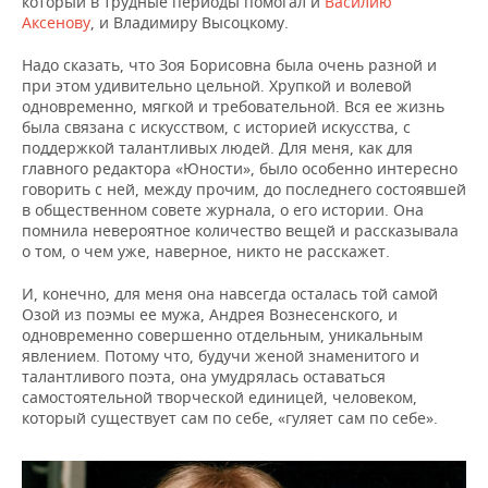
который в трудные периоды помогал и
Василию
Аксенову
, и Владимиру Высоцкому.
Надо сказать, что Зоя Борисовна была очень разной и
при этом удивительно цельной. Хрупкой и волевой
одновременно, мягкой и требовательной. Вся ее жизнь
была связана с искусством, с историей искусства, с
поддержкой талантливых людей. Для меня, как для
главного редактора «Юности», было особенно интересно
говорить с ней, между прочим, до последнего состоявшей
в общественном совете журнала, о его истории. Она
помнила невероятное количество вещей и рассказывала
о том, о чем уже, наверное, никто не расскажет.
И, конечно, для меня она навсегда осталась той самой
Озой из поэмы ее мужа, Андрея Вознесенского, и
одновременно совершенно отдельным, уникальным
явлением. Потому что, будучи женой знаменитого и
талантливого поэта, она умудрялась оставаться
самостоятельной творческой единицей, человеком,
который существует сам по себе, «гуляет сам по себе».