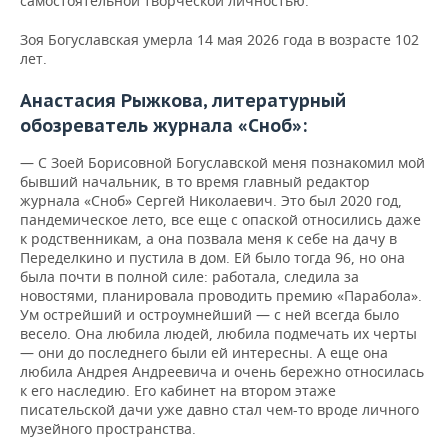
самостоятельной творческой личностью.
Зоя Богуславская умерла 14 мая 2026 года в возрасте 102
лет.
Анастасия Рыжкова, литературный
обозреватель журнала «Сноб»:
— С Зоей Борисовной Богуславской меня познакомил мой
бывший начальник, в то время главный редактор
журнала «Сноб» Сергей Николаевич. Это был 2020 год,
пандемическое лето, все еще с опаской относились даже
к родственникам, а она позвала меня к себе на дачу в
Переделкино и пустила в дом. Ей было тогда 96, но она
была почти в полной силе: работала, следила за
новостями, планировала проводить премию «Парабола».
Ум острейший и остроумнейший — с ней всегда было
весело. Она любила людей, любила подмечать их черты
— они до последнего были ей интересны. А еще она
любила Андрея Андреевича и очень бережно относилась
к его наследию. Его кабинет на втором этаже
писательской дачи уже давно стал чем-то вроде личного
музейного пространства.