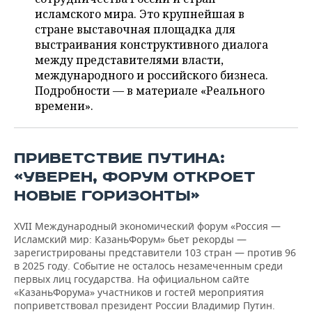
ВОДНЫЕ ВИДЫ СПОРТА
ОБРАЗОВАНИЕ
исламского мира. Это крупнейшая в
стране выставочная площадка для
ХОККЕЙ С МЯЧОМ
ПРОИСШЕСТВИЯ
выстраивания конструктивного диалога
между представителями власти,
международного и российского бизнеса.
Подробности — в материале «Реального
времени».
ПРИВЕТСТВИЕ ПУТИНА:
«УВЕРЕН, ФОРУМ ОТКРОЕТ
НОВЫЕ ГОРИЗОНТЫ»
XVII Международный экономический форум «Россия —
Исламский мир: КазаньФорум» бьет рекорды —
зарегистрированы представители 103 стран — против 96
в 2025 году. Событие не осталось незамеченным среди
первых лиц государства. На официальном сайте
«КазаньФорума» участников и гостей мероприятия
поприветствовал президент России Владимир Путин.