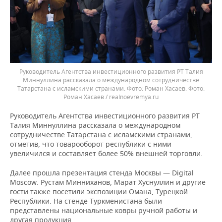
Руководитель Агентства инвестиционного развития РТ Талия
Миннуллина рассказала о международном сотрудничестве
Татарстана с исламскими странами. Фото: Роман Хасаев.
Роман Хасаев / realnoevremya.ru
Руководитель Агентства инвестиционного развития РТ
Талия Миннуллина рассказала о международном
сотрудничестве Татарстана с исламскими странами,
отметив, что товарооборот республики с ними
увеличился и составляет более 50% внешней торговли.
Далее прошла презентация стенда Москвы — Digital
Moscow. Рустам Минниханов, Марат Хуснуллин и другие
гости также посетили экспозиции Омана, Турецкой
Республики. На стенде Туркменистана были
представлены национальные ковры ручной работы и
другая продукция.