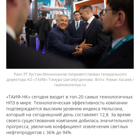
Раис РТ Рустам Минниханов поприветствовал генерального
директора АО «ТАИФ» Тимура Шигабутдинова.
Роман Хасаев /
realnoevremya.ru
«ТАИФ-НК» сегодня входит в топ-20 самых технологичных
НПЗ в мире. Технологическая эффективность компании
подтверждается высоким уровнем индекса Нельсона,
который на сегодняшний день составляет 12,8. За время
своего существования компания добилась значительного
прогресса, увеличив коэффициент извлечения светлых
нефтепродуктов с 36% до 94%.