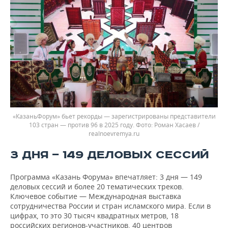
«КазаньФорум» бьет рекорды — зарегистрированы представители
103 стран — против 96 в 2025 году.
Роман Хасаев /
realnoevremya.ru
3 ДНЯ — 149 ДЕЛОВЫХ СЕССИЙ
Программа «Казань Форума» впечатляет: 3 дня — 149
деловых сессий и более 20 тематических треков.
Ключевое событие — Международная выставка
сотрудничества России и стран исламского мира. Если в
цифрах, то это 30 тысяч квадратных метров, 18
российских регионов-участников, 40 центров