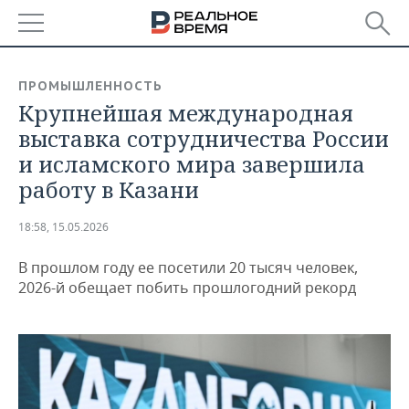
РЕГИОНЫ
ПРОМЫШЛЕННОСТЬ
Крупнейшая международная
БАШКОРТОСТАН
НОВОСТИ
выставка сотрудничества России
ТАТАРСТАН
АНАЛИТИКА
и исламского мира завершила
работу в Казани
УДМУРТИЯ
НОВОСТИ АНАЛИТИКИ
ЭКОНОМИКА
18:58, 15.05.2026
ДЕКЛАРАЦИИ О ДОХОДАХ
НОВОСТИ ЭКОНОМИКИ
ПРОМЫШЛЕННОСТЬ
В прошлом году ее посетили 20 тысяч человек,
КОРОЛИ ГОСЗАКАЗА ПФО
ФИНАНСЫ
НОВОСТИ
НЕДВИЖИМОСТЬ
2026-й обещает побить прошлогодний рекорд
ПРОМЫШЛЕННОСТИ
ВУЗЫ ТАТАРСТАНА
БАНКИ
НОВОСТИ НЕДВИЖИМОСТИ
АВТО
АГРОПРОМ
КОМУ ПРИНАДЛЕЖАТ
БЮДЖЕТ
НОВОСТИ АВТО
БИЗНЕС
ТОРГОВЫЕ ЦЕНТРЫ
МАШИНОСТРОЕНИЕ
ТАТАРСТАНА
ИНВЕСТИЦИИ
НОВОСТИ БИЗНЕСА
ТЕХНОЛОГИИ