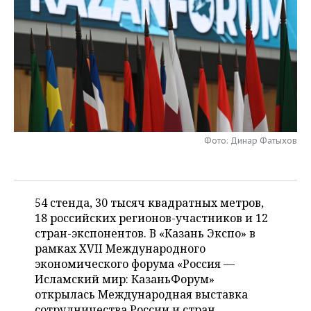
НЕФТЕХИМИЯ
РОЗНИЧНАЯ ТОРГОВЛЯ
НОВОСТИ ТЕХНОЛОГИЙ
МЕРОПРИЯТИЯ
НЕФТЬ
ТРАНСПОРТ
IT
НОВОСТИ МЕРОПРИЯТИЙ
СПОРТ
ОПК
УСЛУГИ
МЕДИА
ВЫЕЗДНАЯ РЕДАКЦИЯ
НОВОСТИ СПОРТА
ОБЩЕСТВО
ЭНЕРГЕТИКА
ТЕЛЕКОММУНИКАЦИИ
БИЗНЕС-БРАНЧИ
ФУТБОЛ
НОВОСТИ ОБЩЕСТВА
ФОТОГАЛЕРЕЯ
Фото: Динар Фатыхов
ONLINE-КОНФЕРЕНЦИИ
ХОККЕЙ
ВЛАСТЬ
СЮЖЕТЫ
ОТКРЫТАЯ ЛЕКЦИЯ
БАСКЕТБОЛ
ИНФРАСТРУКТУРА
СПРАВОЧНИК
54 стенда, 30 тысяч квадратных метров,
ВОЛЕЙБОЛ
ИСТОРИЯ
СПИСОК ПЕРСОН
18 российских регионов-участников и 12
ПОЛНАЯ ВЕРСИЯ
стран-экспонентов. В «Казань Экспо» в
рамках XVII Международного
КИБЕРСПОРТ
КУЛЬТУРА
СПИСОК КОМПАНИЙ
экономического форума «Россия —
Исламский мир: КазаньФорум»
ФИГУРНОЕ КАТАНИЕ
МЕДИЦИНА
открылась Международная выставка
сотрудничества России и стран