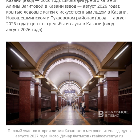
Казани (ввод — 2026 год); школа фигурного катания
Алины Загитовой в Казани (ввод — август 2026 года);
крытые ледовые катки с искусственным льдом в Казани,
Новошешминском и Тукаевском районах (ввод — август
2026 года); центр стрельбы из лука в Казани (ввод —
август 2026 года).
Первый участок второй линии Казанского метрополитена сдадут в
августе 2027 года.
Динар Фатыхов / realnoevremya.ru