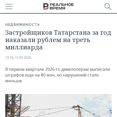
РЕГИОНЫ
НЕДВИЖИМОСТЬ
Застройщиков Татарстана за год
БАШКОРТОСТАН
НОВОСТИ
наказали рублем на треть
ТАТАРСТАН
АНАЛИТИКА
миллиарда
УДМУРТИЯ
НОВОСТИ АНАЛИТИКИ
ЭКОНОМИКА
13:10, 15.05.2026
ДЕКЛАРАЦИИ О ДОХОДАХ
НОВОСТИ ЭКОНОМИКИ
ПРОМЫШЛЕННОСТЬ
В первом квартале 2026-го девелоперам выписали
штрафов еще на 80 млн, но нарушений стало
КОРОЛИ ГОСЗАКАЗА ПФО
ФИНАНСЫ
НОВОСТИ
НЕДВИЖИМОСТЬ
меньше
ПРОМЫШЛЕННОСТИ
ВУЗЫ ТАТАРСТАНА
БАНКИ
НОВОСТИ НЕДВИЖИМОСТИ
АВТО
АГРОПРОМ
КОМУ ПРИНАДЛЕЖАТ
БЮДЖЕТ
НОВОСТИ АВТО
БИЗНЕС
ТОРГОВЫЕ ЦЕНТРЫ
МАШИНОСТРОЕНИЕ
ТАТАРСТАНА
ИНВЕСТИЦИИ
НОВОСТИ БИЗНЕСА
ТЕХНОЛОГИИ