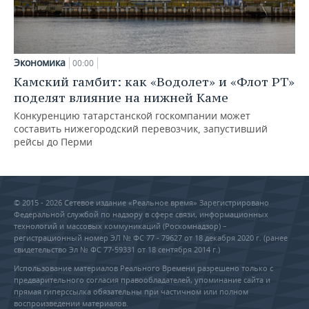
Экономика
00:00
Камский гамбит: как «Водолет» и «Флот РТ»
поделят влияние на нижней Каме
Конкуренцию татарстанской госкомпании может
составить нижегородский перевозчик, запустивший
рейсы до Перми
© 2015 - 2026 Сетевое издание «Реальное время» Зарегистрировано
Федеральной службой по надзору в сфере связи, информационных
технологий и массовых коммуникаций (Роскомнадзор) –
регистрационный номер ЭЛ № ФС 77 - 79627 от 18 декабря 2020 г. (ранее
свидетельство Эл № ФС 77-59331 от 18 сентября 2014 г.)
Использование материалов Реального Времени разрешено только с
предварительного согласия правообладателей, упоминание сайта и
прямая гиперссылка обязательны при частичном или полном
воспроизведении материалов.