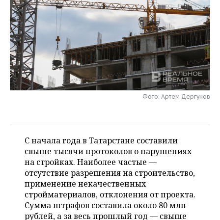
НЕФТЕХИМИЯ
РОЗНИЧНАЯ ТОРГОВЛЯ
НОВОСТИ ТЕХНОЛОГИЙ
МЕРОПРИЯТИЯ
НЕФТЬ
ТРАНСПОРТ
IT
НОВОСТИ МЕРОПРИЯТИЙ
СПОРТ
ОПК
УСЛУГИ
МЕДИА
ВЫЕЗДНАЯ РЕДАКЦИЯ
НОВОСТИ СПОРТА
ОБЩЕСТВО
ЭНЕРГЕТИКА
ТЕЛЕКОММУНИКАЦИИ
БИЗНЕС-БРАНЧИ
ФУТБОЛ
НОВОСТИ ОБЩЕСТВА
ФОТОГАЛЕРЕЯ
Фото: Артем Дергунов
ONLINE-КОНФЕРЕНЦИИ
ХОККЕЙ
ВЛАСТЬ
СЮЖЕТЫ
ОТКРЫТАЯ ЛЕКЦИЯ
БАСКЕТБОЛ
ИНФРАСТРУКТУРА
СПРАВОЧНИК
С начала года в Татарстане составили
свыше тысячи протоколов о нарушениях
ВОЛЕЙБОЛ
ИСТОРИЯ
СПИСОК ПЕРСОН
ПОЛНАЯ ВЕРСИЯ
на стройках. Наиболее частые —
отсутствие разрешения на строительство,
КИБЕРСПОРТ
КУЛЬТУРА
СПИСОК КОМПАНИЙ
применение некачественных
стройматериалов, отклонения от проекта.
ФИГУРНОЕ КАТАНИЕ
МЕДИЦИНА
Сумма штрафов составила около 80 млн
рублей, а за весь прошлый год — свыше