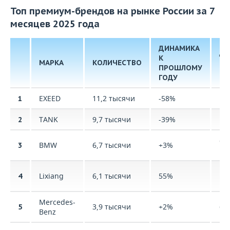
Топ премиум-брендов на рынке России за 7
месяцев 2025 года
ДИНАМИКА
ДО
К
МАРКА
КОЛИЧЕСТВО
НА
ПРОШЛОМУ
РЫ
ГОДУ
EXEED
11,2 тысячи
-58%
1,
1
TANK
9,7 тысячи
-39%
1,
2
св
BMW
6,7 тысячи
+3%
3
10
ме
Lixiang
6,1 тысячи
55%
4
10
Mercedes-
3,9 тысячи
+2%
6%
5
Benz