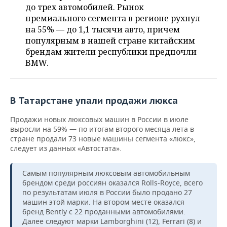
ВОДНЫЕ ВИДЫ СПОРТА
ОБРАЗОВАНИЕ
до трех автомобилей. Рынок
премиального сегмента в регионе рухнул
ХОККЕЙ С МЯЧОМ
ПРОИСШЕСТВИЯ
на 55% — до 1,1 тысячи авто, причем
популярным в нашей стране китайским
брендам жители республики предпочли
BMW.
В Татарстане упали продажи люкса
Продажи новых люксовых машин в России в июле
выросли на 59% — по итогам второго месяца лета в
стране продали 73 новые машины сегмента «люкс»,
следует из данных «Автостата».
Самым популярным люксовым автомобильным
брендом среди россиян оказался Rolls-Royce, всего
по результатам июля в России было продано 27
машин этой марки. На втором месте оказался
бренд Bently с 22 проданными автомобилями.
Далее следуют марки Lamborghini (12), Ferrari (8) и