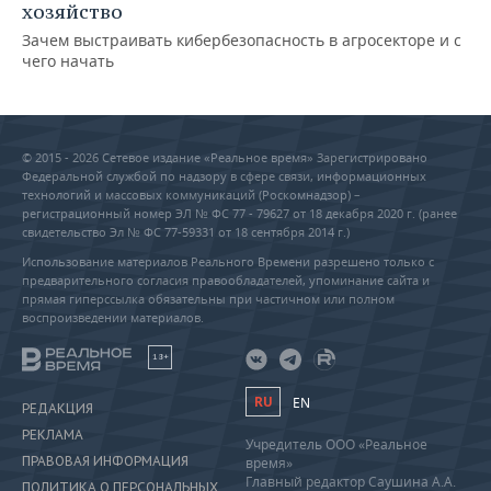
хозяйство
Зачем выстраивать кибербезопасность в агросекторе и с
чего начать
© 2015 - 2026 Сетевое издание «Реальное время» Зарегистрировано
Федеральной службой по надзору в сфере связи, информационных
технологий и массовых коммуникаций (Роскомнадзор) –
регистрационный номер ЭЛ № ФС 77 - 79627 от 18 декабря 2020 г. (ранее
свидетельство Эл № ФС 77-59331 от 18 сентября 2014 г.)
Использование материалов Реального Времени разрешено только с
предварительного согласия правообладателей, упоминание сайта и
прямая гиперссылка обязательны при частичном или полном
воспроизведении материалов.
18+
RU
EN
РЕДАКЦИЯ
РЕКЛАМА
Учредитель ООО «Реальное
ПРАВОВАЯ ИНФОРМАЦИЯ
время»
Главный редактор Саушина А.А.
ПОЛИТИКА О ПЕРСОНАЛЬНЫХ