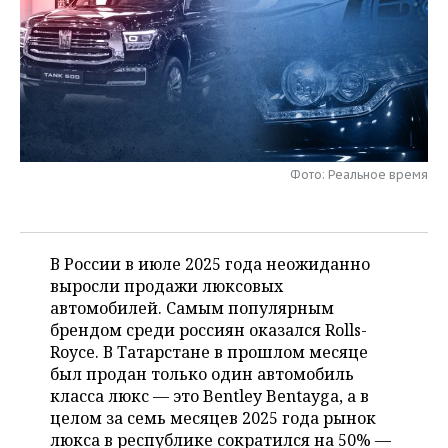
НЕФТЕХИМИЯ
РОЗНИЧНАЯ ТОРГОВЛЯ
НОВОСТИ ТЕХНОЛОГИЙ
МЕРОПРИЯТИЯ
НЕФТЬ
ТРАНСПОРТ
IT
НОВОСТИ МЕРОПРИЯТИЙ
СПОРТ
ОПК
УСЛУГИ
МЕДИА
ВЫЕЗДНАЯ РЕДАКЦИЯ
НОВОСТИ СПОРТА
ОБЩЕСТВО
ЭНЕРГЕТИКА
ТЕЛЕКОММУНИКАЦИИ
БИЗНЕС-БРАНЧИ
ФУТБОЛ
НОВОСТИ ОБЩЕСТВА
ФОТОГАЛЕРЕЯ
Фото: Реальное время
ONLINE-КОНФЕРЕНЦИИ
ХОККЕЙ
ВЛАСТЬ
СЮЖЕТЫ
В России в июле 2025 года неожиданно
ОТКРЫТАЯ ЛЕКЦИЯ
БАСКЕТБОЛ
ИНФРАСТРУКТУРА
СПРАВОЧНИК
выросли продажи люкcовых
автомобилей. Самым популярным
ВОЛЕЙБОЛ
ИСТОРИЯ
СПИСОК ПЕРСОН
ПОЛНАЯ ВЕРСИЯ
брендом среди россиян оказался Rolls-
Royce. В Татарстане в прошлом месяце
КИБЕРСПОРТ
КУЛЬТУРА
СПИСОК КОМПАНИЙ
был продан только один автомобиль
класса люкс — это Bentley Bentayga, а в
ФИГУРНОЕ КАТАНИЕ
МЕДИЦИНА
целом за семь месяцев 2025 года рынок
люкса в республике сократился на 50% —