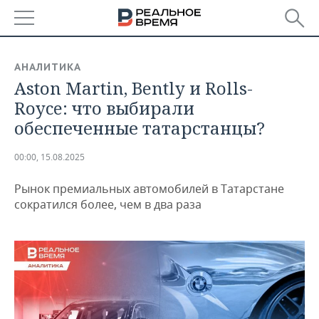
РЕГИОНЫ
АНАЛИТИКА
Aston Martin, Bently и Rolls-
БАШКОРТОСТАН
НОВОСТИ
Royce: что выбирали
ТАТАРСТАН
АНАЛИТИКА
обеспеченные татарстанцы?
УДМУРТИЯ
НОВОСТИ АНАЛИТИКИ
ЭКОНОМИКА
00:00, 15.08.2025
ДЕКЛАРАЦИИ О ДОХОДАХ
НОВОСТИ ЭКОНОМИКИ
ПРОМЫШЛЕННОСТЬ
Рынок премиальных автомобилей в Татарстане
сократился более, чем в два раза
КОРОЛИ ГОСЗАКАЗА ПФО
ФИНАНСЫ
НОВОСТИ
НЕДВИЖИМОСТЬ
ПРОМЫШЛЕННОСТИ
ВУЗЫ ТАТАРСТАНА
БАНКИ
НОВОСТИ НЕДВИЖИМОСТИ
АВТО
АГРОПРОМ
КОМУ ПРИНАДЛЕЖАТ
БЮДЖЕТ
НОВОСТИ АВТО
БИЗНЕС
ТОРГОВЫЕ ЦЕНТРЫ
МАШИНОСТРОЕНИЕ
ТАТАРСТАНА
ИНВЕСТИЦИИ
НОВОСТИ БИЗНЕСА
ТЕХНОЛОГИИ