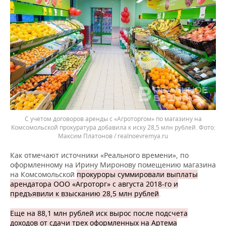
С учетом договоров аренды с «Агроторгом» по магазину на
Комсомольской прокуратура добавила к иску 28,5 млн рублей.
Максим Платонов / realnoevremya.ru
Как отмечают источники «Реального времени», по
оформленному на Ирину Миронову помещению магазина
на Комсомольской
прокуроры суммировали выплаты
арендатора ООО «Агроторг» с августа 2018-го и
предъявили к взысканию 28,5 млн рублей
.
Еще на 88,1 млн рублей иск вырос после подсчета
доходов от сдачи трех оформленных на Артема