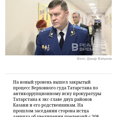
НЕФТЕХИМИЯ
РОЗНИЧНАЯ ТОРГОВЛЯ
НОВОСТИ ТЕХНОЛОГИЙ
МЕРОПРИЯТИЯ
НЕФТЬ
ТРАНСПОРТ
IT
НОВОСТИ МЕРОПРИЯТИЙ
СПОРТ
ОПК
УСЛУГИ
МЕДИА
ВЫЕЗДНАЯ РЕДАКЦИЯ
НОВОСТИ СПОРТА
ОБЩЕСТВО
ЭНЕРГЕТИКА
ТЕЛЕКОММУНИКАЦИИ
БИЗНЕС-БРАНЧИ
ФУТБОЛ
НОВОСТИ ОБЩЕСТВА
ФОТОГАЛЕРЕЯ
ONLINE-КОНФЕРЕНЦИИ
ХОККЕЙ
ВЛАСТЬ
СЮЖЕТЫ
Фото: Динар Фатыхов
ОТКРЫТАЯ ЛЕКЦИЯ
БАСКЕТБОЛ
ИНФРАСТРУКТУРА
СПРАВОЧНИК
ВОЛЕЙБОЛ
ИСТОРИЯ
СПИСОК ПЕРСОН
На новый уровень вышел закрытый
ПОЛНАЯ ВЕРСИЯ
процесс Верховного суда Татарстана по
антикоррупционному иску прокуратуры
КИБЕРСПОРТ
КУЛЬТУРА
СПИСОК КОМПАНИЙ
Татарстана к экс-главе двух районов
Казани и его родственникам. На
ФИГУРНОЕ КАТАНИЕ
МЕДИЦИНА
прошлом заседании сторона истца
заявила об увеличении претензий с 308