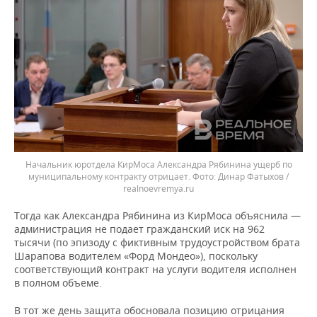
Начальник юротдела КирМоса Александра Рябинина ущерб по
муниципальному контракту отрицает.
Динар Фатыхов /
realnoevremya.ru
Тогда как Александра Рябинина из КирМоса объяснила —
администрация не подает гражданский иск на 962
тысячи (по эпизоду с фиктивным трудоустройством брата
Шарапова водителем «Форд Мондео»), поскольку
соответствующий контракт на услуги водителя исполнен
в полном объеме.
В тот же день защита обосновала позицию отрицания