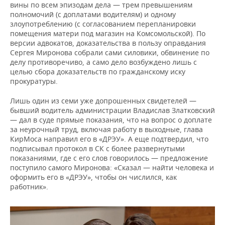
вины по всем эпизодам дела — трем превышениям
полномочий (с доплатами водителям) и одному
злоупотреблению (с согласованием перепланировки
помещения матери под магазин на Комсомольской). По
версии адвокатов, доказательства в пользу оправдания
Сергея Миронова собрали сами силовики, обвинение по
делу противоречиво, а само дело возбуждено лишь с
целью сбора доказательств по гражданскому иску
прокуратуры.
Лишь один из семи уже допрошенных свидетелей —
бывший водитель администрации Владислав Златковский
— дал в суде прямые показания, что на вопрос о доплате
за неурочный труд, включая работу в выходные, глава
КирМоса направил его в «ДРЭУ». А еще подтвердил, что
подписывал протокол в СК с более развернутыми
показаниями, где с его слов говорилось — предложение
поступило самого Миронова: «Сказал — найти человека и
оформить его в «ДРЭУ», чтобы он числился, как
работник».