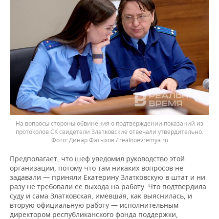
На вопросы стороны обвинения о подтверждении показаний из
протоколов СК свидетели Златковские отвечали утвердительно.
Динар Фатыхов / realnoevremya.ru
Предполагает, что шеф уведомил руководство этой
организации, потому что там никаких вопросов не
задавали — приняли Екатерину Златковскую в штат и ни
разу не требовали ее выхода на работу. Что подтвердила
суду и сама Златковская, имевшая, как выяснилась, и
вторую официальную работу — исполнительным
директором республиканского фонда поддержки,