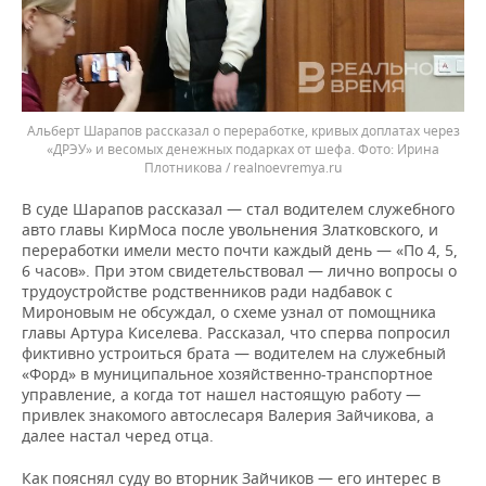
Альберт Шарапов рассказал о переработке, кривых доплатах через
«ДРЭУ» и весомых денежных подарках от шефа.
Ирина
Плотникова / realnoevremya.ru
В суде Шарапов рассказал — стал водителем служебного
авто главы КирМоса после увольнения Златковского, и
переработки имели место почти каждый день — «По 4, 5,
6 часов». При этом свидетельствовал — лично вопросы о
трудоустройстве родственников ради надбавок с
Мироновым не обсуждал, о схеме узнал от помощника
главы Артура Киселева. Рассказал, что сперва попросил
фиктивно устроиться брата — водителем на служебный
«Форд» в муниципальное хозяйственно-транспортное
управление, а когда тот нашел настоящую работу —
привлек знакомого автослесаря Валерия Зайчикова, а
далее настал черед отца.
Как пояснял суду во вторник Зайчиков — его интерес в