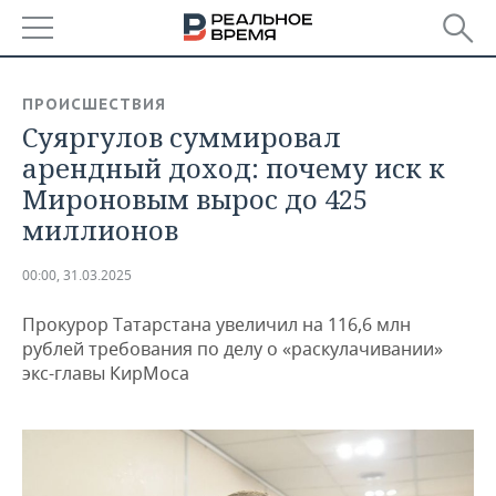
РЕГИОНЫ
ПРОИСШЕСТВИЯ
Суяргулов суммировал
БАШКОРТОСТАН
НОВОСТИ
арендный доход: почему иск к
ТАТАРСТАН
АНАЛИТИКА
Мироновым вырос до 425
миллионов
УДМУРТИЯ
НОВОСТИ АНАЛИТИКИ
ЭКОНОМИКА
00:00, 31.03.2025
ДЕКЛАРАЦИИ О ДОХОДАХ
НОВОСТИ ЭКОНОМИКИ
ПРОМЫШЛЕННОСТЬ
Прокурор Татарстана увеличил на 116,6 млн
КОРОЛИ ГОСЗАКАЗА ПФО
ФИНАНСЫ
НОВОСТИ
НЕДВИЖИМОСТЬ
рублей требования по делу о «раскулачивании»
ПРОМЫШЛЕННОСТИ
экс-главы КирМоса
ВУЗЫ ТАТАРСТАНА
БАНКИ
НОВОСТИ НЕДВИЖИМОСТИ
АВТО
АГРОПРОМ
КОМУ ПРИНАДЛЕЖАТ
БЮДЖЕТ
НОВОСТИ АВТО
БИЗНЕС
ТОРГОВЫЕ ЦЕНТРЫ
МАШИНОСТРОЕНИЕ
ТАТАРСТАНА
ИНВЕСТИЦИИ
НОВОСТИ БИЗНЕСА
ТЕХНОЛОГИИ