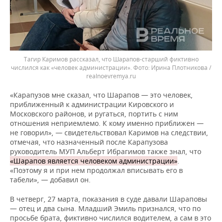
Тагир Каримов рассказал, что Шарапов-старший фиктивно
числился как «человек администрации».
Ирина Плотникова /
realnoevremya.ru
«Карапузов мне сказал, что Шарапов — это человек,
приближенный к администрации Кировского и
Московского районов, и ругаться, портить с ним
отношения неприемлемо. К кому именно приближен —
не говорил», — свидетельствовал Каримов на следствии,
отмечая, что назначенный после Карапузова
руководитель МУП Альберт Ибрагимов также знал, что
«Шарапов является человеком администрации
»
.
«Поэтому я и при нем продолжал вписывать его в
табели», — добавил он.
В четверг, 27 марта, показания в суде давали Шараповы
— отец и два сына. Младший Эмиль признался, что по
просьбе брата, фиктивно числился водителем, а сам в это