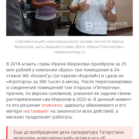
Собственницей «комсомольского» актива числится Ирина
Миронова, мать бывшего главы.
Ирина Плотникова /
realnoevremya.ru
В 2018-м мать главы Ирина Миронова приобрела за 29
млн рублей у компании «Бриз» три помещения в 24-
этажке ЖК «КазанСу» (за парком «Кырлай») и сдала их
«Агроторгу» за 300 тысяч в месяц. После перепланировки
и соединения помещений там открыли «Пятерочку»,
причем, по версии силовиков, узаконил ее задним своим
распоряжением сам Миронов в 2020-м. В данный момент
то его решение
отменено
, адвокаты обвиняемого и его
матери
настаивают
на законности всех действий, а
магазин продолжает работать.
Еще до возбуждения дела прокуратура Татарстана
включила «комсомольский» актив в иск об