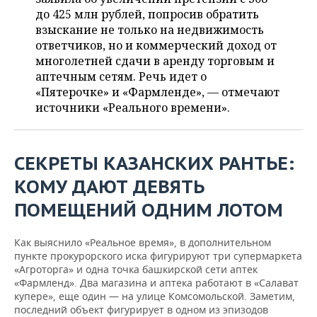
ВОДНЫЕ ВИДЫ СПОРТА
ОБРАЗОВАНИЕ
до 425 млн рублей, попросив обратить
взыскание не только на недвижимость
ХОККЕЙ С МЯЧОМ
ПРОИСШЕСТВИЯ
ответчиков, но и коммерческий доход от
многолетней сдачи в аренду торговым и
аптечным сетям. Речь идет о
«Пятерочке» и «Фармленде», — отмечают
источники «Реального времени».
СЕКРЕТЫ КАЗАНСКИХ РАНТЬЕ:
КОМУ ДАЮТ ДЕВЯТЬ
ПОМЕЩЕНИЙ ОДНИМ ЛОТОМ
Как выяснило «Реальное время», в дополнительном
пункте прокурорского иска фигурируют три супермаркета
«Агроторга» и одна точка башкирской сети аптек
«Фармленд». Два магазина и аптека работают в «Салават
купере», еще один — на улице Комсомольской. Заметим,
последний объект фигурирует в одном из эпизодов