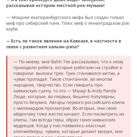
рассказывая историю местной
рок-музыки
!
— Мощнее екатеринбургского мифа был создан только
миф про сибирский панк. Плюс миф о ленинградском рок-
клубе.
— Есть ли такое явление на Кавказе, в частности в
связи с развитием кальян-рэпа?
— По-моему, мне Bahh Tee рассказывал, что к нему
приходили ребята, которые работали на стройке и
говорили: выложи трек. Трек становился хитом, а
чувак пропадал. Такое спонтанное, во многом
народное, творчество. Если говорить про
кавказскую сцену, то это — Miyagi & Andy Panda.
Люди, которые, во-первых, бешено популярны,
просто безумно. Авторы первого российского клипа
с миллиардом просмотров. Во-вторых, они свою
айдентику тоже жестко качают. Если посмотреть их
клипы, там всегда горы, образ таких кавказских
мудрецов. Когда у них появились классные
клипмейкеры, чуваки, которые делают визуал, они