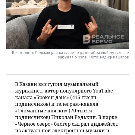
НЕФТЕХИМИЯ
РОЗНИЧНАЯ ТОРГОВЛЯ
НОВОСТИ ТЕХНОЛОГИЙ
МЕРОПРИЯТИЯ
НЕФТЬ
ТРАНСПОРТ
IT
НОВОСТИ МЕРОПРИЯТИЙ
СПОРТ
ОПК
УСЛУГИ
МЕДИА
ВЫЕЗДНАЯ РЕДАКЦИЯ
НОВОСТИ СПОРТА
ОБЩЕСТВО
ЭНЕРГЕТИКА
ТЕЛЕКОММУНИКАЦИИ
БИЗНЕС-БРАНЧИ
ФУТБОЛ
НОВОСТИ ОБЩЕСТВА
ФОТОГАЛЕРЕЯ
В интернете Редькин рассказывает о разнообразной музыке, не
забывая о рэпе. Фото: Радиф Кашапов
ONLINE-КОНФЕРЕНЦИИ
ХОККЕЙ
ВЛАСТЬ
СЮЖЕТЫ
ОТКРЫТАЯ ЛЕКЦИЯ
БАСКЕТБОЛ
ИНФРАСТРУКТУРА
СПРАВОЧНИК
В Казани выступил музыкальный
журналист, автор популярного YouTube-
ВОЛЕЙБОЛ
ИСТОРИЯ
СПИСОК ПЕРСОН
ПОЛНАЯ ВЕРСИЯ
канала «Брокен дэнс» (416 тысяч
подписчиков) и телеграм-канала
КИБЕРСПОРТ
КУЛЬТУРА
СПИСОК КОМПАНИЙ
«Сломанные пляски» (70 тысяч
подписчиков) Николай Редькин. В парке
ФИГУРНОЕ КАТАНИЕ
МЕДИЦИНА
«Черное озеро» блогер сыграл диджейсет
из актуальной электронной музыки и