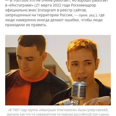
— В YouTube это не очень работает, но хорошо работает
в «Инстаграме»
21 марта 2022 года Роскомнадзор
(
официально внес Instagram в реестр сайтов,
запрещенных на территории России,
где
— прим. ред.),
люди намеренно иногда делают ошибки, чтобы люди
приходили их править.
«В 1997 году группа «Иванушки International» была супер-свежей,
звучали как что-то невероятное по меркам российской поп-сцены,