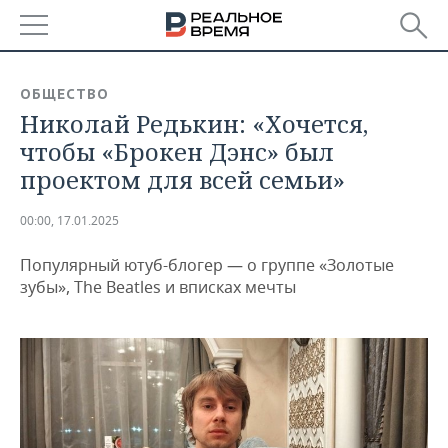
РЕГИОНЫ
ОБЩЕСТВО
Николай Редькин: «Хочется,
БАШКОРТОСТАН
НОВОСТИ
чтобы «Брокен Дэнс» был
ТАТАРСТАН
АНАЛИТИКА
проектом для всей семьи»
УДМУРТИЯ
НОВОСТИ АНАЛИТИКИ
ЭКОНОМИКА
00:00, 17.01.2025
ДЕКЛАРАЦИИ О ДОХОДАХ
НОВОСТИ ЭКОНОМИКИ
ПРОМЫШЛЕННОСТЬ
Популярный ютуб-блогер — о группе «Золотые
зубы», The Beatles и вписках мечты
КОРОЛИ ГОСЗАКАЗА ПФО
ФИНАНСЫ
НОВОСТИ
НЕДВИЖИМОСТЬ
ПРОМЫШЛЕННОСТИ
ВУЗЫ ТАТАРСТАНА
БАНКИ
НОВОСТИ НЕДВИЖИМОСТИ
АВТО
АГРОПРОМ
КОМУ ПРИНАДЛЕЖАТ
БЮДЖЕТ
НОВОСТИ АВТО
БИЗНЕС
ТОРГОВЫЕ ЦЕНТРЫ
МАШИНОСТРОЕНИЕ
ТАТАРСТАНА
ИНВЕСТИЦИИ
НОВОСТИ БИЗНЕСА
ТЕХНОЛОГИИ