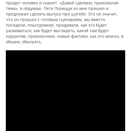
придет человек и скажет: «Давай сделаем, прикольная
тема», я обдумаю. Петя Полищук ко мне пришел и
предложил сделать выпуск про шугейз. Это не значит,
что он пришел с готовым сценарием, мы вместе
посидели, поштурмили, придумали, как это будет
развиваться, как будет выглядеть, какой там будет
нарратив, прикольчики, новые фактики, как это можно, в
общем, обыграть.