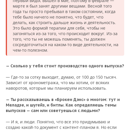
первый видос вышел в мае, поэтому в феврале —
марте я был занят другими вещами. Весной того
года ты просто пребывал в таком состоянии, когда
тебе было ничего не понятно, что будет, что
делать, как строить дальше жизнь и деятельность.
Это было формой терапии для себя, чтобы не
загоняться из-за того, что происходит вокруг. Из-за
того, что ты не можешь поменять, ты должен
сосредоточиться на каком-то виде деятельности, на
чем-то полезном.
— Сколько у тебя стоит производство одного выпуска?
— Где-то за сотку выходит, думаю, от 100 до 150 тысяч.
Зависит от хронометража, что мы хотим, от всяких
наворотов, которые мы планируем использовать.
— Ты рассказываешь в «Брокен Дэнс» о многом: т
ут и
Меладзе, и шугейз, и битлы. Как определяешь темы
выпусков — сам или советуешься с людьми?
— И я, и люди. Понятно, что все это придумываю и
создаю какой-то документ с контент-планом я. Но если