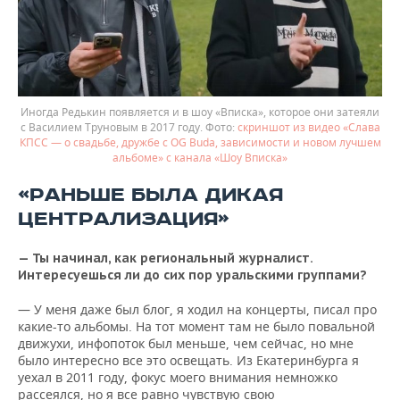
Иногда Редькин появляется и в шоу «Вписка», которое они затеяли
с Василием Труновым в 2017 году.
скриншот из видео «Слава
КПСС — о свадьбе, дружбе с OG Buda, зависимости и новом лучшем
альбоме» с канала «Шоу Вписка»
«РАНЬШЕ БЫЛА ДИКАЯ
ЦЕНТРАЛИЗАЦИЯ»
— Ты начинал, как региональный журналист.
Интересуешься ли до сих пор уральскими группами?
— У меня даже был блог, я ходил на концерты, писал про
какие-то альбомы. На тот момент там не было повальной
движухи, инфопоток был меньше, чем сейчас, но мне
было интересно все это освещать. Из Екатеринбурга я
уехал в 2011 году, фокус моего внимания немножко
рассеялся, но я все равно чувствую свою