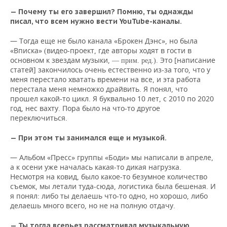
— Почему ты его завершил? Помню, ты однажды
писал, что всем нужно вести YouTube-каналы.
— Тогда еще не было канала «Брокен Дэнс», но была
«Вписка»
видео-проект, где авторы ходят в гости в
(
основном к звездам музыки,
Это [написание
— прим. ред.).
статей] закончилось очень естественно из-за того, что у
меня перестало хватать времени на все, и эта работа
перестала меня немножко драйвить. Я понял, что
прошел какой-то цикл. Я буквально 10 лет, с 2010 по 2020
год, нес вахту. Пора было на что-то другое
переключиться.
— При этом ты занимался еще и музыкой.
— Альбом «Пресс» группы «Боди» мы написали в апреле,
а к осени уже началась какая-то дикая нагрузка.
Несмотря на ковид, было какое-то безумное количество
съемок, мы летали туда-сюда, логистика была бешеная. И
я понял: либо ты делаешь что-то одно, но хорошо, либо
делаешь много всего, но не на полную отдачу.
— Ты тогда всерьез рассматривал музыкальную