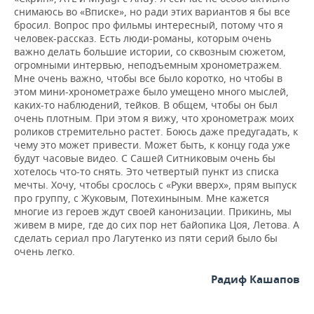
снимаюсь во «Вписке», но ради этих вариантов я бы все
бросил. Вопрос про фильмы интересный, потому что я
человек-рассказ. Есть люди-романы, которым очень
важно делать большие истории, со сквозным сюжетом,
огромными интервью, неподъемным хронометражем.
Мне очень важно, чтобы все было коротко, но чтобы в
этом мини-хронометраже было умещено много мыслей,
каких-то наблюдений, тейков. В общем, чтобы он был
очень плотным. При этом я вижу, что хронометраж моих
роликов стремительно растет. Боюсь даже предугадать, к
чему это может привести. Может быть, к концу года уже
будут часовые видео. С Сашей Ситниковым очень бы
хотелось что-то снять. Это четвертый пункт из списка
мечты. Хочу, чтобы срослось с «Руки вверх», прям выпуск
про группу, с Жуковым, Потехиныным. Мне кажется
многие из героев ждут своей канонизации. Прикинь, мы
живем в мире, где до сих пор нет байопика Цоя, Летова. А
сделать сериал про Лагутенко из пяти серий было бы
очень легко.
Радиф Кашапов