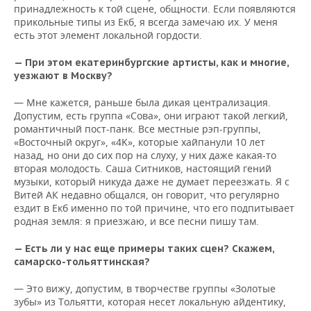
принадлежность к той сцене, общности. Если появляются
прикольные типы из Екб, я всегда замечаю их. У меня
есть этот элемент локальной гордости.
— При этом екатеринбургские артисты, как и многие,
уезжают в Москву?
— Мне кажется, раньше была дикая централизация.
Допустим, есть группа «Сова», они играют такой легкий,
романтичный пост-панк. Все местные рэп-группы,
«Восточный округ», «4K», которые хайпанули 10 лет
назад, но они до сих пор на слуху, у них даже какая-то
вторая молодость. Саша Ситников, настоящий гений
музыки, который никуда даже не думает переезжать. Я с
Витей АК недавно общался, он говорит, что регулярно
ездит в Екб именно по той причине, что его подпитывает
родная земля: я приезжаю, и все песни пишу там.
— Есть ли у нас еще примеры таких сцен? Скажем,
самарско-тольяттинская?
— Это вижу, допустим, в творчестве группы «Золотые
зубы» из Тольятти, которая несет локальную айдентику,