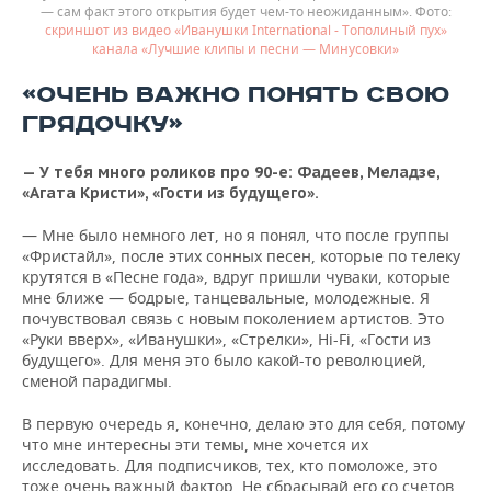
— сам факт этого открытия будет чем-то неожиданным».
скриншот из видео «Иванушки International - Тополиный пух»
канала «Лучшие клипы и песни — Минусовки»
«ОЧЕНЬ ВАЖНО ПОНЯТЬ СВОЮ
ГРЯДОЧКУ»
— У тебя много роликов про 90-е: Фадеев, Меладзе,
«Агата Кристи», «Гости из будущего».
— Мне было немного лет, но я понял, что после группы
«Фристайл», после этих сонных песен, которые по телеку
крутятся в «Песне года», вдруг пришли чуваки, которые
мне ближе — бодрые, танцевальные, молодежные. Я
почувствовал связь с новым поколением артистов. Это
«Руки вверх», «Иванушки», «Стрелки», Hi-Fi, «Гости из
будущего». Для меня это было какой-то революцией,
сменой парадигмы.
В первую очередь я, конечно, делаю это для себя, потому
что мне интересны эти темы, мне хочется их
исследовать. Для подписчиков, тех, кто помоложе, это
тоже очень важный фактор. Не сбрасывай его со счетов.