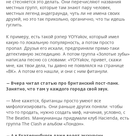
не стесняется это делать. Они перечисляют названия
местных групп, которые там знают пару человек,
местных легенд андеграунда, чуть ли не имена своих
друзей, но это так прикольно, органично, что ты идешь
гуглить.
К примеру, есть такой рэпер YO!Yakov, который имел
какую-то локальную популярность, а потом просто
пропал. Друзья его искали, предприняли прямо-таки
детективную экспедицию. А потом группа «Золотые зубы»
написала песню со словами: «YO!Yakov, привет, скажи
мне, как твои дела, ты давно не появлялся на странице
«ВК». А потом его нашли, и они с ним фитанули.
— Вчера читал статью про британский пост-панк.
Занятно, что там у каждого города свой звук.
— Мне кажется, британцы просто умеют все
мифологизировать. Они раньше других поняли: чтобы
что-то продать, нужно создать миф, начиная, условно, с
The Beatles. Манкунианцы придумали клуб Hacienda, есть
группа The Clash и альбом «Лондон».
— А в Екатеринбурге даже водят экскурсии,