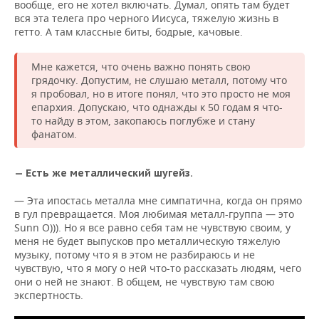
вообще, его не хотел включать. Думал, опять там будет
вся эта телега про черного Иисуса, тяжелую жизнь в
гетто. А там классные биты, бодрые, качовые.
Мне кажется, что очень важно понять свою
грядочку. Допустим, не слушаю металл, потому что
я пробовал, но в итоге понял, что это просто не моя
епархия. Допускаю, что однажды к 50 годам я что-
то найду в этом, закопаюсь поглубже и стану
фанатом.
— Есть же металлический шугейз.
— Эта ипостась металла мне симпатична, когда он прямо
в гул превращается. Моя любимая металл-группа — это
Sunn O))). Но я все равно себя там не чувствую своим, у
меня не будет выпусков про металлическую тяжелую
музыку, потому что я в этом не разбираюсь и не
чувствую, что я могу о ней что-то рассказать людям, чего
они о ней не знают. В общем, не чувствую там свою
экспертность.