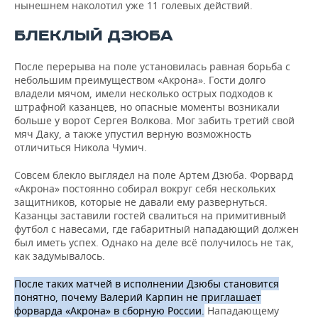
нынешнем наколотил уже 11 голевых действий.
БЛЕКЛЫЙ ДЗЮБА
После перерыва на поле установилась равная борьба с
небольшим преимуществом «Акрона». Гости долго
владели мячом, имели несколько острых подходов к
штрафной казанцев, но опасные моменты возникали
больше у ворот Сергея Волкова. Мог забить третий свой
мяч Даку, а также упустил верную возможность
отличиться Никола Чумич.
Совсем блекло выглядел на поле Артем Дзюба. Форвард
«Акрона» постоянно собирал вокруг себя нескольких
защитников, которые не давали ему развернуться.
Казанцы заставили гостей свалиться на примитивный
футбол с навесами, где габаритный нападающий должен
был иметь успех. Однако на деле всё получилось не так,
как задумывалось.
После таких матчей в исполнении Дзюбы становится
понятно, почему Валерий Карпин не приглашает
форварда «Акрона» в сборную России.
Нападающему