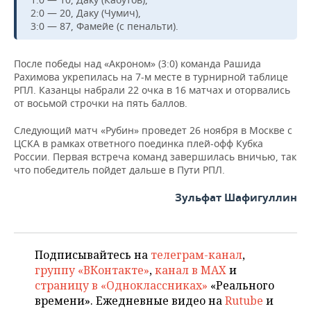
2:0 — 20, Даку (Чумич),
3:0 — 87, Фамейе (с пенальти).
После победы над «Акроном» (3:0) команда Рашида
Рахимова укрепилась на 7-м месте в турнирной таблице
РПЛ. Казанцы набрали 22 очка в 16 матчах и оторвались
от восьмой строчки на пять баллов.
Следующий матч «Рубин» проведет 26 ноября в Москве с
ЦСКА в рамках ответного поединка плей-офф Кубка
России. Первая встреча команд завершилась вничью, так
что победитель пойдет дальше в Пути РПЛ.
Зульфат Шафигуллин
Подписывайтесь на
телеграм-канал
,
группу «ВКонтакте»
,
канал в MAX
и
страницу в «Одноклассниках»
«Реального
времени». Ежедневные видео на
Rutube
и