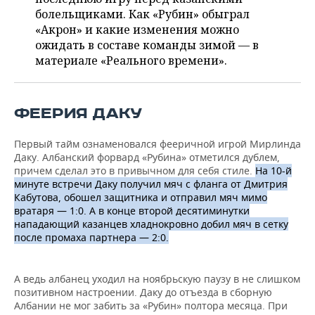
ВОДНЫЕ ВИДЫ СПОРТА
ОБРАЗОВАНИЕ
болельщиками. Как «Рубин» обыграл
«Акрон» и какие изменения можно
ХОККЕЙ С МЯЧОМ
ПРОИСШЕСТВИЯ
ожидать в составе команды зимой — в
материале «Реального времени».
ФЕЕРИЯ ДАКУ
Первый тайм ознаменовался фееричной игрой Мирлинда
Даку. Албанский форвард «Рубина» отметился дублем,
причем сделал это в привычном для себя стиле.
На 10-й
минуте встречи Даку получил мяч с фланга от Дмитрия
Кабутова, обошел защитника и отправил мяч мимо
вратаря — 1:0. А в конце второй десятиминутки
нападающий казанцев хладнокровно добил мяч в сетку
после промаха партнера — 2:0.
А ведь албанец уходил на ноябрьскую паузу в не слишком
позитивном настроении. Даку до отъезда в сборную
Албании не мог забить за «Рубин» полтора месяца. При