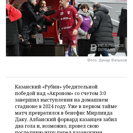
НЕФТЕХИМИЯ
РОЗНИЧНАЯ ТОРГОВЛЯ
НОВОСТИ ТЕХНОЛОГИЙ
МЕРОПРИЯТИЯ
НЕФТЬ
ТРАНСПОРТ
IT
НОВОСТИ МЕРОПРИЯТИЙ
СПОРТ
ОПК
УСЛУГИ
МЕДИА
ВЫЕЗДНАЯ РЕДАКЦИЯ
НОВОСТИ СПОРТА
ОБЩЕСТВО
ЭНЕРГЕТИКА
ТЕЛЕКОММУНИКАЦИИ
БИЗНЕС-БРАНЧИ
ФУТБОЛ
НОВОСТИ ОБЩЕСТВА
ФОТОГАЛЕРЕЯ
Фото: Динар Фатыхов
ONLINE-КОНФЕРЕНЦИИ
ХОККЕЙ
ВЛАСТЬ
СЮЖЕТЫ
ОТКРЫТАЯ ЛЕКЦИЯ
БАСКЕТБОЛ
ИНФРАСТРУКТУРА
СПРАВОЧНИК
Казанский «Рубин» убедительной
ВОЛЕЙБОЛ
ИСТОРИЯ
СПИСОК ПЕРСОН
победой над «Акроном» со счетом 3:0
ПОЛНАЯ ВЕРСИЯ
завершил выступления на домашнем
стадионе в 2024 году. Уже в первом тайме
КИБЕРСПОРТ
КУЛЬТУРА
СПИСОК КОМПАНИЙ
матч превратился в бенефис Мирлинда
Даку. Албанский форвард казанцев забил
ФИГУРНОЕ КАТАНИЕ
МЕДИЦИНА
два гола и, возможно, провел свою
последнюю игру перед казанскими