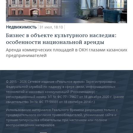
Недвижимость
31 июл, 18:10
Бизнес в объекте культурного наследия:
особенности национальной аренды
Аренда коммерческих площадей в ОКН глазами казанских
предпринимателей
© 2015 - 2026 Сетевое издание «Реальное время» Зарегистрировано
Федеральной службой по надзору в сфере связи, информационных
технологий и массовых коммуникаций (Роскомнадзор) –
регистрационный номер ЭЛ № ФС 77 - 79627 от 18 декабря 2020 г. (ранее
свидетельство Эл № ФС 77-59331 от 18 сентября 2014 г.)
Использование материалов Реального Времени разрешено только с
предварительного согласия правообладателей, упоминание сайта и
прямая гиперссылка обязательны при частичном или полном
воспроизведении материалов.