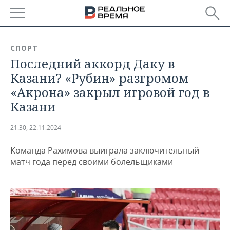
РЕГИОНЫ
СПОРТ
Последний аккорд Даку в
БАШКОРТОСТАН
НОВОСТИ
Казани? «Рубин» разгромом
ТАТАРСТАН
АНАЛИТИКА
«Акрона» закрыл игровой год в
Казани
УДМУРТИЯ
НОВОСТИ АНАЛИТИКИ
ЭКОНОМИКА
21:30, 22.11.2024
ДЕКЛАРАЦИИ О ДОХОДАХ
НОВОСТИ ЭКОНОМИКИ
ПРОМЫШЛЕННОСТЬ
Команда Рахимова выиграла заключительный
КОРОЛИ ГОСЗАКАЗА ПФО
ФИНАНСЫ
НОВОСТИ
НЕДВИЖИМОСТЬ
матч года перед своими болельщиками
ПРОМЫШЛЕННОСТИ
ВУЗЫ ТАТАРСТАНА
БАНКИ
НОВОСТИ НЕДВИЖИМОСТИ
АВТО
АГРОПРОМ
КОМУ ПРИНАДЛЕЖАТ
БЮДЖЕТ
НОВОСТИ АВТО
БИЗНЕС
ТОРГОВЫЕ ЦЕНТРЫ
МАШИНОСТРОЕНИЕ
ТАТАРСТАНА
ИНВЕСТИЦИИ
НОВОСТИ БИЗНЕСА
ТЕХНОЛОГИИ