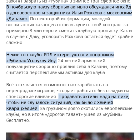
захотят забрать из «Рубина» в зимнее трансферное окно.
В ноябрьскую паузу сборных активно обсуждался инсайд
о договоренности защитника Ильи Рожкова с московским
«Динамо».
По некоторой информации, молодой
воспитанник казанцев готов выкупить свой контракт за
примерно 3 млн евро и сменить клубную прописку. Как и
в случае с Даку, уговорить Рожкова остаться будет крайне
сложно.
Некие топ-клубы РПЛ интересуются и опорником
«Рубина» Угочукву Иву.
24-летний армянский
полузащитник хорошо проявил себя в Казани, поэтому
считается перспективным активом для клуба.
Всё это является возможностью заработать на
перепродаже игроков, что дает работать без оглядки на
спонсорские вливания.
Продавать активы надо на пике,
чтобы не случалось ситуаций, как было с Хвичей
Кварацхелией.
За грузином долго охотились европейские
клубы, но в итоге «дорогой талант» ушел из «Рубина»
бесплатно.