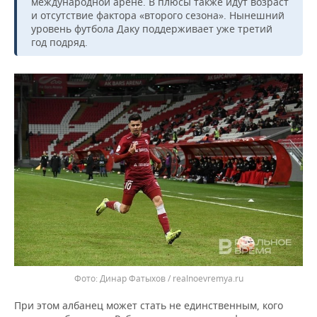
международной арене. В плюсы также идут возраст
и отсутствие фактора «второго сезона». Нынешний
уровень футбола Даку поддерживает уже третий
год подряд.
Динар Фатыхов / realnoevremya.ru
При этом албанец может стать не единственным, кого