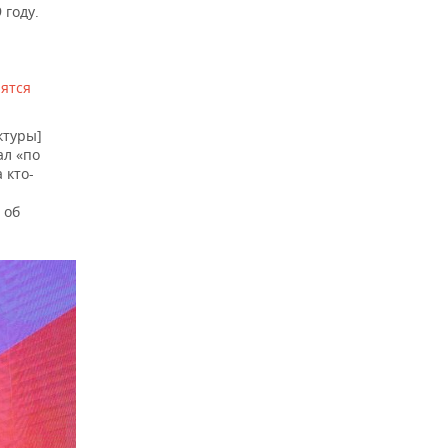
 году.
ятся
ктуры]
ал «по
 кто-
 об