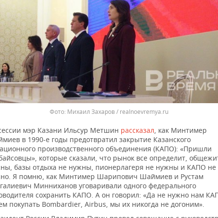
Михаил Захаров / realnoevremya.ru
сессии мэр Казани Ильсур Метшин
рассказал
, как Минтимер
миев в 1990-е годы предотвратил закрытие Казанского
ационного производственного объединения (КАПО): «Пришли
байсовцы», которые сказали, что рынок все определит, общежи
ны, базы отдыха не нужны, пионерлагеря не нужны и КАПО не
но. Я помню, как Минтимер Шарипович Шаймиев и Рустам
галиевич Минниханов уговаривали одного федерального
оводителя сохранить КАПО. А он говорил: «Да не нужно нам КА
ем покупать Bombardier, Airbus, мы их никогда не догоним».