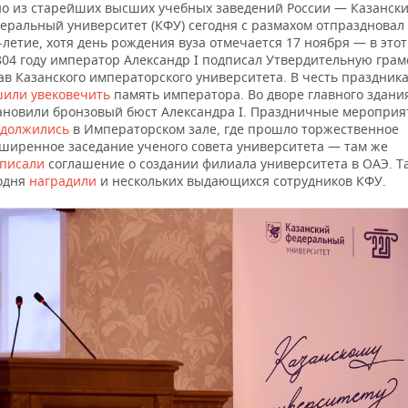
о из старейших высших учебных заведений России — Казанск
еральный университет (КФУ) сегодня с размахом отпраздновал
-летие, хотя день рождения вуза отмечается 17 ноября — в этот
804 году император Александр I подписал Утвердительную грам
ав Казанского императорского университета. В честь праздник
или увековечить
память императора. Во дворе главного здани
ановили бронзовый бюст Александра I. Праздничные мероприя
должились
в Императорском зале, где прошло торжественное
ширенное заседание ученого совета университета — там же
писали
соглашение о создании филиала университета в ОАЭ. Т
одня
наградили
и нескольких выдающихся сотрудников КФУ.