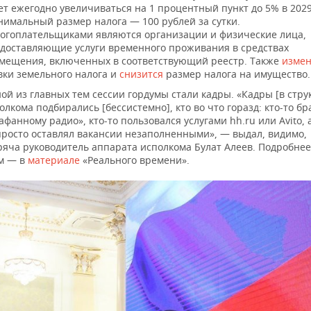
ет ежегодно увеличиваться на 1 процентный пункт до 5% в 2029
имальный размер налога — 100 рублей за сутки.
огоплательщиками являются организации и физические лица,
доставляющие услуги временного проживания в средствах
мещения, включенных в соответствующий реестр. Также
измен
вки земельного налога и
снизится
размер налога на имущество.
ой из главных тем сессии гордумы стали кадры. «Кадры [в стру
олкома подбирались [бессистемно], кто во что горазд: кто-то бр
афанному радио», кто-то пользовался услугами hh.ru или Avito, а
просто оставлял вакансии незаполненными», — выдал, видимо,
ряча руководитель аппарата исполкома Булат Алеев. Подробнее
м — в
материале
«Реального времени».