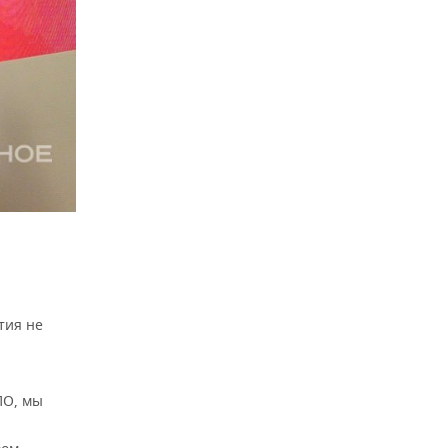
тия не
ПО, мы