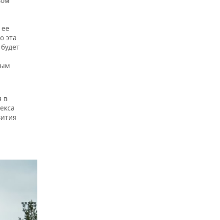
вом
 ее
о эта
 будет
ным
 в
екса
вития