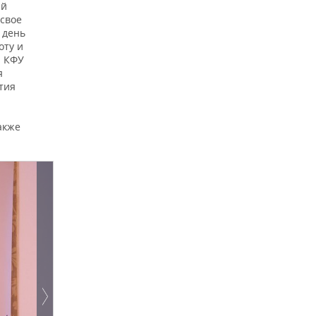
ий
 свое
 день
оту и
а КФУ
я
тия
акже