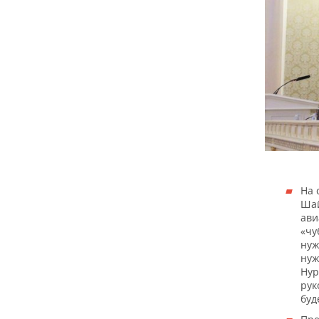
На 
Шай
ави
«чу
нуж
нуж
Нур
рук
буд