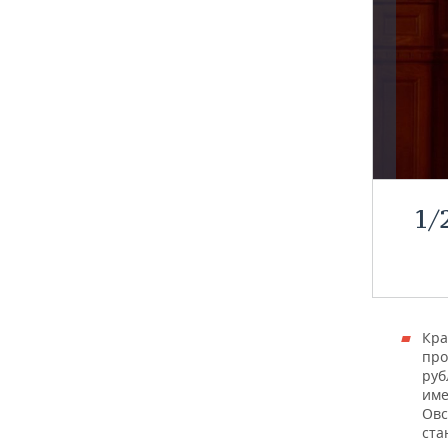
1
/
Кра
про
руб
име
Овс
ста