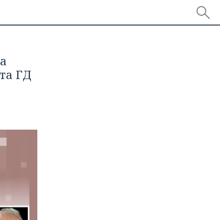
ра
ата ГД