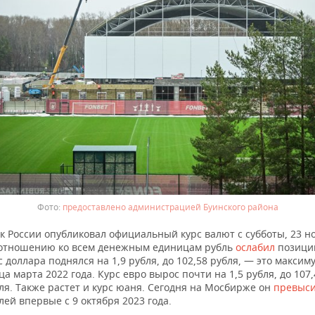
предоставлено администрацией Буинского района
к России опубликовал официальный курс валют с субботы, 23 н
отношению ко всем денежным единицам рубль
ослабил
позиции
с доллара поднялся на 1,9 рубля, до 102,58 рубля, — это максим
ца марта 2022 года. Курс евро вырос почти на 1,5 рубля, до 107,
ля. Также растет и курс юаня. Сегодня на Мосбирже он
превыс
лей впервые с 9 октября 2023 года.