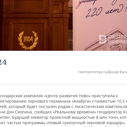
24
realnoevremya.ru/Динар Фат
снодарская компания «Центр развития Ново» приступила к
ектированию зернового терминала «Алабуга» стоимостью 10,5 
лей, который будет построен рядом с логистическим комплексо
ни Дэн Сяопина, сообщил «Реальному времени» гендиректор К
епян. Будущий элеватор проектной мощностью 8 млн тонн, ко
нет частью программы «Новый сухопутный зерновой коридор», 