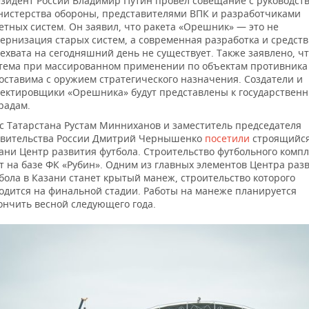
зидент России Владимир Путин провел совещание с руководст
истерства обороны, представителями ВПК и разработчиками
етных систем. Он заявил, что ракета «Орешник» — это не
ернизация старых систем, а современная разработка и средств
ехвата на сегодняшний день не существует. Также заявлено, чт
тема при массированном применении по объектам противника
оставима с оружием стратегического назначения. Создатели и
ектировщики «Орешника» будут представлены к государствен
радам.
с Татарстана Рустам Минниханов и заместитель председателя
вительства России Дмитрий Чернышенко
посетили
строящийся
ани Центр развития футбола. Строительство футбольного компл
т на базе ФК «Рубин». Одним из главных элементов Центра раз
бола в Казани станет крытый манеж, строительство которого
одится на финальной стадии. Работы на манеже планируется
ончить весной следующего года.