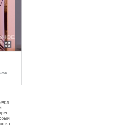
ыхов
млрд
м
арен
торый
хотят