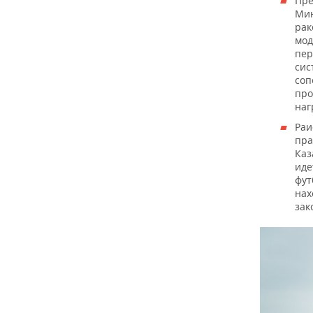
Пре
Мин
рак
мод
пер
сис
соп
про
наг
Раи
пра
Каз
иде
фут
нах
зак