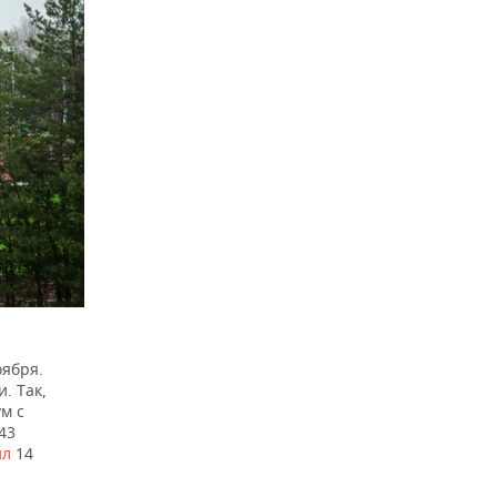
оября.
. Так,
ум с
43
ил
14