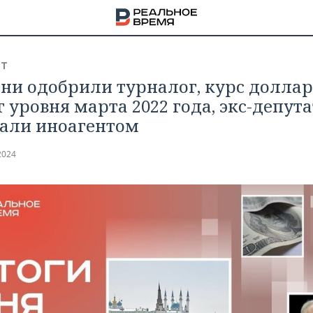
СТ
ани одобрили турналог, курс долла
г уровня марта 2022 года, экс-депут
али иноагентом
2024
НА