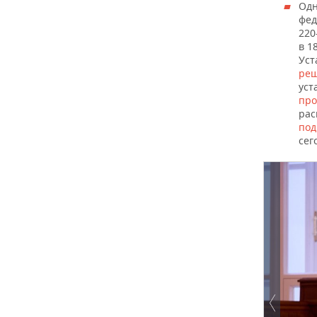
Одн
фед
220
в 1
Уст
реш
уст
про
рас
под
сег