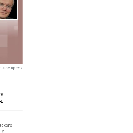
альное время
ку
я.
еского
% и