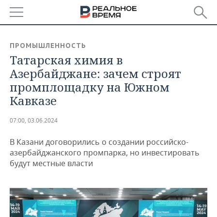
РЕГИОНЫ
ПРОМЫШЛЕННОСТЬ
Татарская химия в
БАШКОРТОСТАН
НОВОСТИ
Азербайджане: зачем строят
ТАТАРСТАН
АНАЛИТИКА
промплощадку на Южном
Кавказе
УДМУРТИЯ
НОВОСТИ АНАЛИТИКИ
ЭКОНОМИКА
07:00, 03.06.2024
ДЕКЛАРАЦИИ О ДОХОДАХ
НОВОСТИ ЭКОНОМИКИ
ПРОМЫШЛЕННОСТЬ
В Казани договорились о создании российско-
КОРОЛИ ГОСЗАКАЗА ПФО
ФИНАНСЫ
НОВОСТИ
НЕДВИЖИМОСТЬ
азербайджанского промпарка, но инвестировать
ПРОМЫШЛЕННОСТИ
будут местные власти
ВУЗЫ ТАТАРСТАНА
БАНКИ
НОВОСТИ НЕДВИЖИМОСТИ
АВТО
АГРОПРОМ
КОМУ ПРИНАДЛЕЖАТ
БЮДЖЕТ
НОВОСТИ АВТО
БИЗНЕС
ТОРГОВЫЕ ЦЕНТРЫ
МАШИНОСТРОЕНИЕ
ТАТАРСТАНА
ИНВЕСТИЦИИ
НОВОСТИ БИЗНЕСА
ТЕХНОЛОГИИ