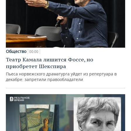
Общество
00:00
Театр Камала лишится Фоссе, но
приобретет Шекспира
Пьеса норвежского драматурга уйдет из репертуара в
декабре: запретили правообладатели