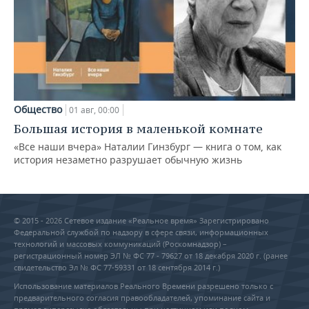
Общество
01 авг, 00:00
Большая история в маленькой комнате
«Все наши вчера» Наталии Гинзбург — книга о том, как
история незаметно разрушает обычную жизнь
© 2015 - 2026 Сетевое издание «Реальное время» Зарегистрировано
Федеральной службой по надзору в сфере связи, информационных
технологий и массовых коммуникаций (Роскомнадзор) –
регистрационный номер ЭЛ № ФС 77 - 79627 от 18 декабря 2020 г. (ранее
свидетельство Эл № ФС 77-59331 от 18 сентября 2014 г.)
Использование материалов Реального Времени разрешено только с
предварительного согласия правообладателей, упоминание сайта и