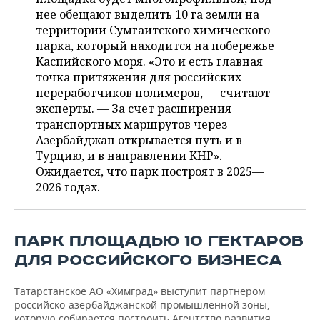
ВОДНЫЕ ВИДЫ СПОРТА
ОБРАЗОВАНИЕ
нее обещают выделить 10 га земли на
территории Сумгаитского химического
ХОККЕЙ С МЯЧОМ
ПРОИСШЕСТВИЯ
парка, который находится на побережье
Каспийского моря. «Это и есть главная
точка притяжения для российских
переработчиков полимеров, — считают
эксперты. — За счет расширения
транспортных маршрутов через
Азербайджан открывается путь и в
Турцию, и в направлении КНР».
Ожидается, что парк построят в 2025—
2026 годах.
ПАРК ПЛОЩАДЬЮ 10 ГЕКТАРОВ
ДЛЯ РОССИЙСКОГО БИЗНЕСА
Татарстанское АО «Химград» выступит партнером
российско-азербайджанской промышленной зоны,
которую собирается построить Агентство развития