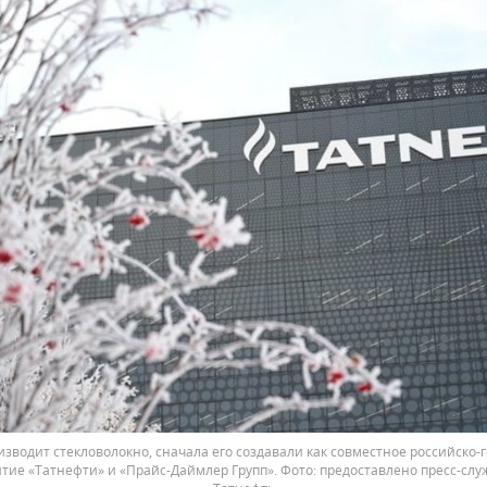
изводит стекловолокно, сначала его создавали как совместное российско-
тие «Татнефти» и «Прайс-Даймлер Групп».
предоставлено пресс-сл