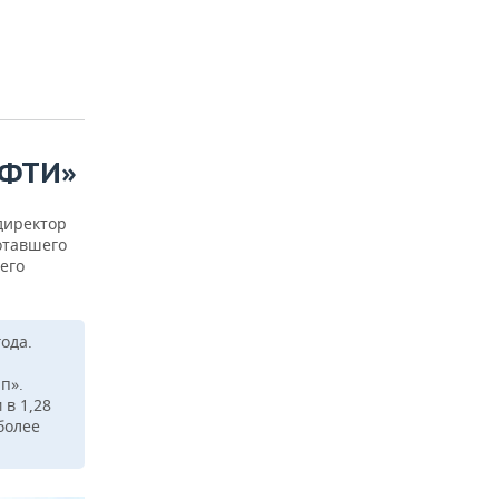
ЕФТИ»
директор
отавшего
его
ода.
п».
в 1,28
более