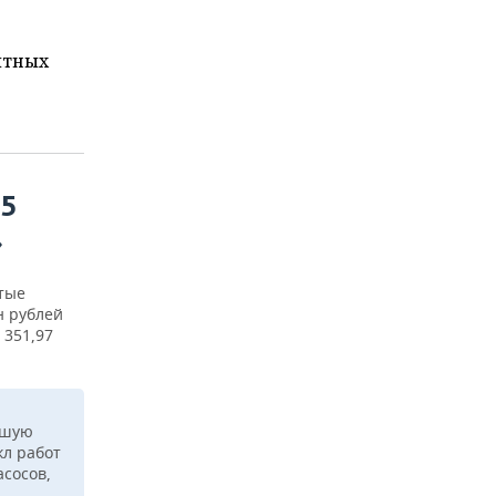
итных
5
»
тые
н рублей
 351,97
ьшую
кл работ
сосов,