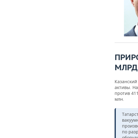
ПРИР
МЛРД
Казанский
активы. Н
против 411
млн.
Татарс
вакуум
произв
по раз
оборуд