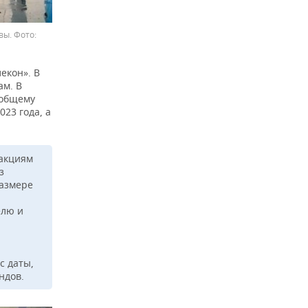
вы.
екон». В
ам. В
 общему
23 года, а
 акциям
з
азмере
елю и
с даты,
ндов.