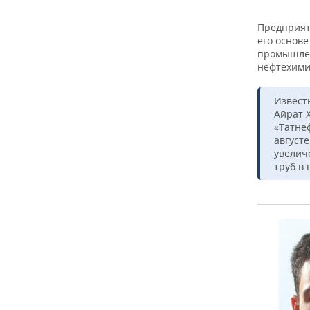
Предприят
его основе
промышлен
нефтехими
Извест
Айрат 
«Татне
августе
увелич
труб в 