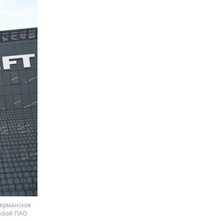
германское
ужбой ПАО