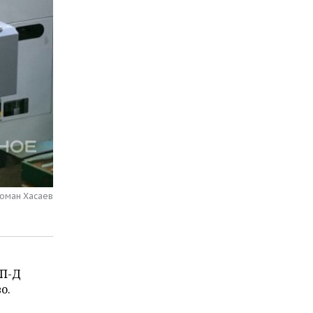
Роман Хасаев
«П-Д
о.