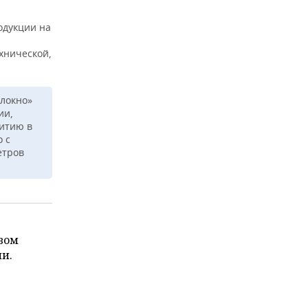
одукции на
хнической,
олокно»
ии,
витию в
о с
етров
вом
и.