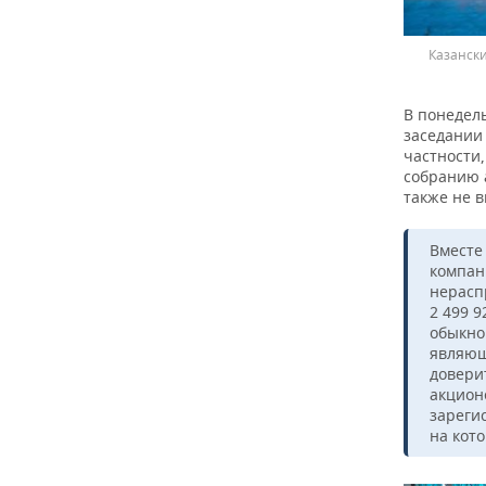
Казанск
В понедел
заседании 
частности
собранию 
также не 
Вместе
компан
нерасп
2 499 9
обыкно
являющ
довери
акцион
зареги
на кот