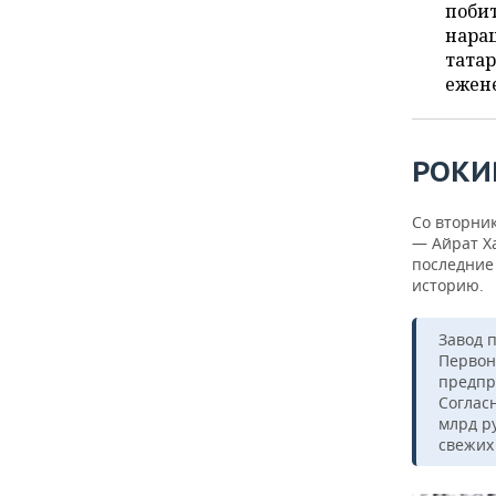
ВОДНЫЕ ВИДЫ СПОРТА
ОБРАЗОВАНИЕ
поби
нара
ХОККЕЙ С МЯЧОМ
ПРОИСШЕСТВИЯ
татар
ежене
РОКИ
Со вторни
— Айрат Х
последние 
историю.
Завод 
Первон
предпр
Соглас
млрд ру
свежих