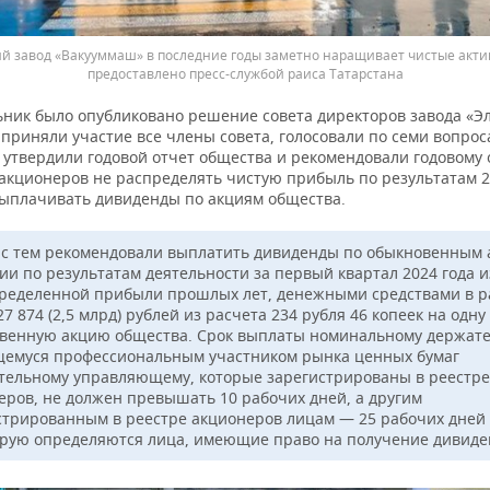
ий завод «Вакууммаш» в последние годы заметно наращивает чистые акти
предоставлено пресс-службой раиса Татарстана
ьник было опубликовано решение совета директоров завода «Эл
приняли участие все члены совета, голосовали по семи вопрос
, утвердили годовой отчет общества и рекомендовали годовому
акционеров не распределять чистую прибыль по результатам 20
выплачивать дивиденды по акциям общества.
 с тем рекомендовали выплатить дивиденды по обыкновенным
ии по результатам деятельности за первый квартал 2024 года и
ределенной прибыли прошлых лет, денежными средствами в р
27 874 (2,5 млрд) рублей из расчета 234 рубля 46 копеек на одну
венную акцию общества. Срок выплаты номинальному держат
емуся профессиональным участником рынка ценных бумаг
тельному управляющему, которые зарегистрированы в реестре
еров, не должен превышать 10 рабочих дней, а другим
стрированным в реестре акционеров лицам — 25 рабочих дней 
орую определяются лица, имеющие право на получение дивиде