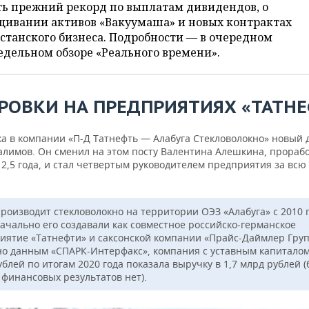
ть прежний рекорд по выплатам дивидендов, о
щивании активов «Вакуумаша» и новых контрактах
станского бизнеса. Подробности — в очередном
дельном обзоре «Реального времени».
РОВКИ НА ПРЕДПРИЯТИЯХ «ТАТН
ка в компании «П-Д Татнефть — Алабуга Стекловолокно» новый 
алимов. Он сменил на этом посту Валентина Алешкина, прораб
2,5 года, и стал четвертым руководителем предприятия за всю 
производит стекловолокно на территории ОЭЗ «Алабуга» с 2010 г
ачально его создавали как совместное российско-германское
иятие «Татнефти» и саксонской компании «Прайс-Даймлер Груп
но данным «СПАРК-Интерфакс», компания с уставным капиталом 
блей по итогам 2020 года показала выручку в 1,7 млрд рублей (
 финансовых результатов нет).