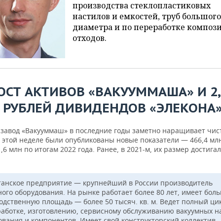
производства стеклопластиковых
настилов и емкостей, труб большого
диаметра и по переработке композ
отходов.
ОСТ АКТИВОВ «ВАКУУММАША» И 2,
 РУБЛЕЙ ДИВИДЕНДОВ «ЭЛЕКОНА
 завод «Вакууммаш» в последние годы заметно наращивает чис
а этой неделе были опубликованы новые показатели — 466,4 мл
,6 млн по итогам 2022 года. Ранее, в 2021-м, их размер достигал
танское предприятие — крупнейший в России производитель
ного оборудования. На рынке работает более 80 лет, имеет бол
одственную площадь — более 50 тысяч. кв. м. Ведет полный ци
работке, изготовлению, сервисному обслуживанию вакуумных на
ования и компонентов. Имеет свой конструкторский коллектив,