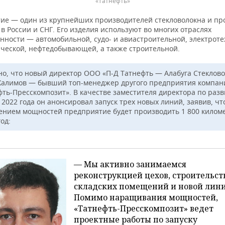
«Татнефть»
ие — один из крупнейших производителей стекловолокна и пр
 в России и СНГ. Его изделия используют во многих отраслях
ности — автомобильной, судо- и авиастроительной, электроте
ческой, нефтедобывающей, а также строительной.
но, что новый директор ООО «П-Д Татнефть — Алабуга Стеклов
Халимов — бывший топ-менеджер другого предприятия компан
фть-Пресскомпозит». В качестве заместителя директора по раз
 2022 года он анонсировал запуск трех новых линий, заявив, чт
ением мощностей предприятие будет производить 1 800 килом
год:
— Мы активно занимаемся
реконструкцией цехов, строительст
складских помещений и новой лини
Помимо наращивания мощностей,
«Татнефть-Пресскомпозит» ведет
проектные работы по запуску