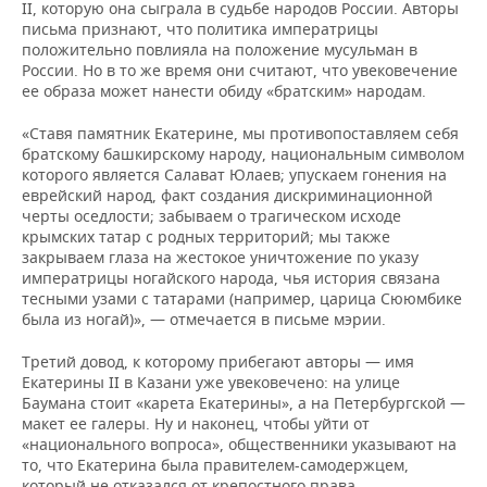
II, которую она сыграла в судьбе народов России. Авторы
письма признают, что политика императрицы
положительно повлияла на положение мусульман в
России. Но в то же время они считают, что увековечение
ее образа может нанести обиду «братским» народам.
«Ставя памятник Екатерине, мы противопоставляем себя
братскому башкирскому народу, национальным символом
которого является Салават Юлаев; упускаем гонения на
еврейский народ, факт создания дискриминационной
черты оседлости; забываем о трагическом исходе
крымских татар с родных территорий; мы также
закрываем глаза на жестокое уничтожение по указу
императрицы ногайского народа, чья история связана
тесными узами с татарами (например, царица Сююмбике
была из ногай)», — отмечается в письме мэрии.
Третий довод, к которому прибегают авторы — имя
Екатерины II в Казани уже увековечено: на улице
Баумана стоит «карета Екатерины», а на Петербургской —
макет ее галеры. Ну и наконец, чтобы уйти от
«национального вопроса», общественники указывают на
то, что Екатерина была правителем-самодержцем,
который не отказался от крепостного права.