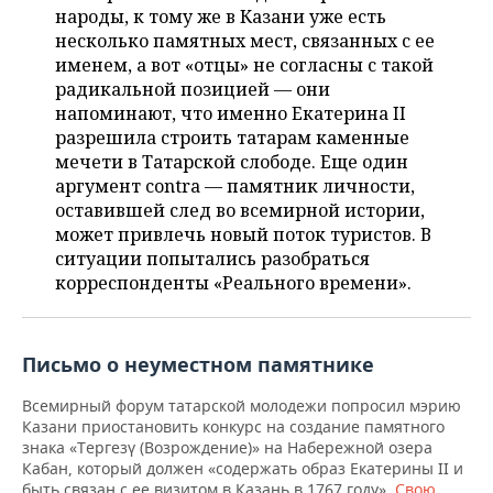
НЕФТЕХИМИЯ
народы, к тому же в Казани уже есть
несколько памятных мест, связанных с ее
РОЗНИЧНАЯ ТОРГОВЛЯ
НОВОСТИ ТЕХНОЛОГИЙ
МЕРОПРИЯТИЯ
НЕФТЬ
именем, а вот «отцы» не согласны с такой
радикальной позицией — они
ТРАНСПОРТ
IT
НОВОСТИ МЕРОПРИЯТИЙ
СПОРТ
ОПК
напоминают, что именно Екатерина II
разрешила строить татарам каменные
УСЛУГИ
МЕДИА
ВЫЕЗДНАЯ РЕДАКЦИЯ
НОВОСТИ СПОРТА
ОБЩЕСТВО
ЭНЕРГЕТИКА
мечети в Татарской слободе. Еще один
аргумент contra — памятник личности,
ТЕЛЕКОММУНИКАЦИИ
БИЗНЕС-БРАНЧИ
ФУТБОЛ
НОВОСТИ ОБЩЕСТВА
ФОТОГАЛЕРЕЯ
оставившей след во всемирной истории,
может привлечь новый поток туристов. В
ONLINE-КОНФЕРЕНЦИИ
ХОККЕЙ
ВЛАСТЬ
СЮЖЕТЫ
ситуации попытались разобраться
корреспонденты «Реального времени».
ОТКРЫТАЯ ЛЕКЦИЯ
БАСКЕТБОЛ
ИНФРАСТРУКТУРА
СПРАВОЧНИК
ВОЛЕЙБОЛ
ИСТОРИЯ
СПИСОК ПЕРСОН
ПОЛНАЯ ВЕРСИЯ
Письмо о неуместном памятнике
КИБЕРСПОРТ
КУЛЬТУРА
СПИСОК КОМПАНИЙ
Всемирный форум татарской молодежи попросил мэрию
Казани приостановить конкурс на создание памятного
ФИГУРНОЕ КАТАНИЕ
МЕДИЦИНА
знака «Тергезү (Возрождение)» на Набережной озера
Кабан, который должен «содержать образ Екатерины II и
быть связан с ее визитом в Казань в 1767 году».
Свою