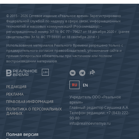
© 2015 - 2026 Сетевое издание «Реальное время» Зарегистрировано
Федеральной службой по надзору в сфере связи, информационных
технологий и массовых коммуникаций (Роскомнадзор) –
регистрационный номер ЭЛ № ФС 77 - 79627 от 18 декабря 2020 г. (ранее
свидетельство Эл № ФС 77-59331 от 18 сентября 2014 г.)
Использование материалов Реального Времени разрешено только с
предварительного согласия правообладателей, упоминание сайта и
прямая гиперссылка обязательны при частичном или полном
воспроизведении материалов.
18+
RU
EN
РЕДАКЦИЯ
РЕКЛАМА
Учредитель ООО «Реальное
ПРАВОВАЯ ИНФОРМАЦИЯ
время»
Главный редактор Саушина А.А.
ПОЛИТИКА О ПЕРСОНАЛЬНЫХ
Телефон редакции: +7 (843) 222-
ДАННЫХ
90-80
info@realnoevremya.ru
Полная версия