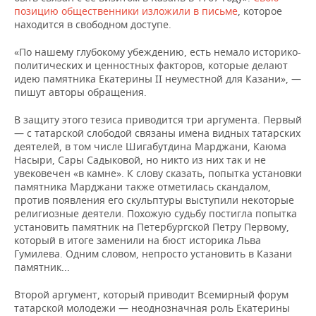
ВОДНЫЕ ВИДЫ СПОРТА
ОБРАЗОВАНИЕ
позицию общественники изложили в письме
, которое
находится в свободном доступе.
ХОККЕЙ С МЯЧОМ
ПРОИСШЕСТВИЯ
«По нашему глубокому убеждению, есть немало историко-
политических и ценностных факторов, которые делают
идею памятника Екатерины II неуместной для Казани», —
пишут авторы обращения.
В защиту этого тезиса приводится три аргумента. Первый
— с татарской слободой связаны имена видных татарских
деятелей, в том числе Шигабутдина Марджани, Каюма
Насыри, Сары Садыковой, но никто из них так и не
увековечен «в камне».
К слову сказать, попытка установки
памятника Марджани также отметилась скандалом,
против появления его скульптуры выступили некоторые
религиозные деятели. Похожую судьбу постигла попытка
установить памятник на Петербургской Петру Первому,
который в итоге заменили на бюст историка Льва
Гумилева. Одним словом, непросто установить в Казани
памятник...
Второй аргумент, который приводит Всемирный форум
татарской молодежи — неоднозначная роль Екатерины