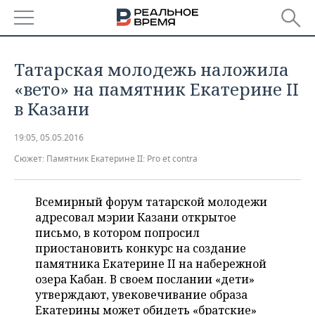
РЕГИОНЫ
Татарская молодежь наложила
БАШКОРТОСТАН
НОВОСТИ
«вето» на памятник Екатерине II
в Казани
ТАТАРСТАН
АНАЛИТИКА
19:05, 05.05.2016
УДМУРТИЯ
НОВОСТИ АНАЛИТИКИ
ЭКОНОМИКА
Сюжет:
Памятник Екатерине II: Pro et contra
ДЕКЛАРАЦИИ О ДОХОДАХ
НОВОСТИ ЭКОНОМИКИ
ПРОМЫШЛЕННОСТЬ
Всемирный форум татарской молодежи
КОРОЛИ ГОСЗАКАЗА ПФО
ФИНАНСЫ
НОВОСТИ
НЕДВИЖИМОСТЬ
адресовал мэрии Казани открытое
ПРОМЫШЛЕННОСТИ
письмо, в котором попросил
ВУЗЫ ТАТАРСТАНА
БАНКИ
НОВОСТИ НЕДВИЖИМОСТИ
АВТО
приостановить конкурс на создание
АГРОПРОМ
памятника Екатерине II на набережной
КОМУ ПРИНАДЛЕЖАТ
БЮДЖЕТ
НОВОСТИ АВТО
БИЗНЕС
озера Кабан. В своем послании «дети»
ТОРГОВЫЕ ЦЕНТРЫ
МАШИНОСТРОЕНИЕ
утверждают, увековечивание образа
ТАТАРСТАНА
ИНВЕСТИЦИИ
НОВОСТИ БИЗНЕСА
ТЕХНОЛОГИИ
Екатерины может обидеть «братские»