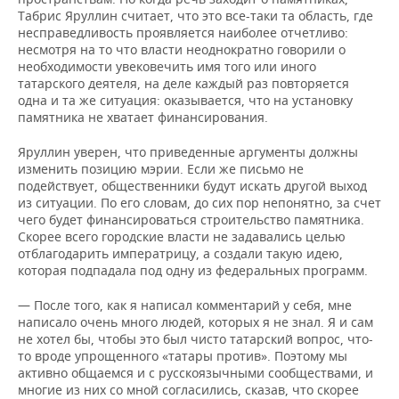
Табрис Яруллин считает, что это все-таки та область, где
несправедливость проявляется наиболее отчетливо:
несмотря на то что власти неоднократно говорили о
необходимости увековечить имя того или иного
татарского деятеля, на деле каждый раз повторяется
одна и та же ситуация: оказывается, что на установку
памятника не хватает финансирования.
Яруллин уверен, что приведенные аргументы должны
изменить позицию мэрии. Если же письмо не
подействует, общественники будут искать другой выход
из ситуации. По его словам, до сих пор непонятно, за счет
чего будет финансироваться строительство памятника.
Скорее всего городские власти не задавались целью
отблагодарить императрицу, а создали такую идею,
которая подпадала под одну из федеральных программ.
— После того, как я написал комментарий у себя, мне
написало очень много людей, которых я не знал. Я и сам
не хотел бы, чтобы это был чисто татарский вопрос, что-
то вроде упрощенного «татары против». Поэтому мы
активно общаемся и с русскоязычными сообществами, и
многие из них со мной согласились, сказав, что скорее