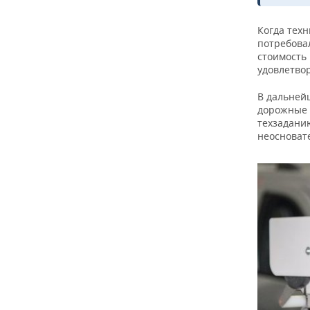
Когда техн
потребовал
стоимость
удовлетво
В дальней
дорожные 
техзаданию
неосноват