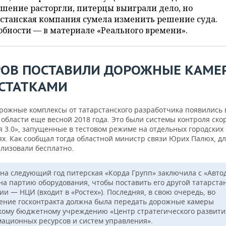
шение расторгли, питерцы выиграли дело, но
станская компания сумела изменить решение суда.
бности — в материале «Реального времени».
РОВ ПОСТАВИЛИ ДОРОЖНЫЕ КАМЕ
СТАТКАМИ
рожные комплексы от татарстанского разработчика появились 
области еще весной 2018 года. Это были системы контроля ско
я 3.0», запущенные в тестовом режиме на отдельных городских
ях. Как сообщал тогда областной министр связи Юрих Палюх, д
ализовали бесплатно.
 на следующий год питерская «Корда Групп» заключила с «Авто
 на партию оборудования, чтобы поставить его другой татарста
и — НЦИ (входит в «Ростех»). Последняя, в свою очередь, во
ение госконтракта должна была передать дорожные камеры
кому бюджетному учреждению «Центр стратегического развити
ационных ресурсов и систем управления».