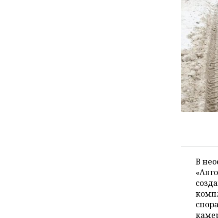
НЕФТЬ
РОЗНИЧНАЯ ТОРГОВЛЯ
НОВОСТИ ТЕХНОЛОГИЙ
МЕРОПРИЯТИЯ
ОПК
ТРАНСПОРТ
IT
НОВОСТИ МЕРОПРИЯТИЙ
СПОРТ
ЭНЕРГЕТИКА
УСЛУГИ
МЕДИА
ВЫЕЗДНАЯ РЕДАКЦИЯ
НОВОСТИ СПОРТА
ОБЩЕСТВО
ТЕЛЕКОММУНИКАЦИИ
БИЗНЕС-БРАНЧИ
ФУТБОЛ
НОВОСТИ ОБЩЕСТВА
ФОТОГАЛЕРЕЯ
ONLINE-КОНФЕРЕНЦИИ
ХОККЕЙ
ВЛАСТЬ
СЮЖЕТЫ
ОТКРЫТАЯ ЛЕКЦИЯ
БАСКЕТБОЛ
ИНФРАСТРУКТУРА
СПРАВОЧНИК
ВОЛЕЙБОЛ
ИСТОРИЯ
СПИСОК ПЕРСОН
ПОЛНАЯ ВЕРСИЯ
В не
«Авто
КИБЕРСПОРТ
КУЛЬТУРА
СПИСОК КОМПАНИЙ
созд
комп
ФИГУРНОЕ КАТАНИЕ
МЕДИЦИНА
спора
камер