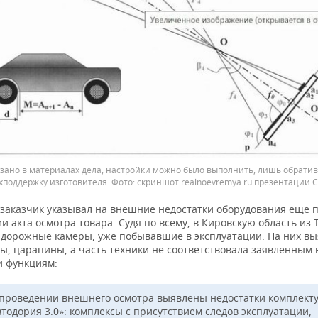
азано в материалах дела, настройки можно было выполнить, лишь обрати
хподдержку изготовителя.
скриншот realnoevremya.ru презентации 
осзаказчик указывал на внешние недостатки оборудования еще 
и акта осмотра товара. Судя по всему, в Кировскую область из 
 дорожные камеры, уже побывавшие в эксплуатации. На них в
лы, царапины, а часть техники не соответствовала заявленным 
и функциям:
проведении внешнего осмотра выявлены недостатки комплек
втодория 3.0»: комплексы с присутствием следов эксплуатации,