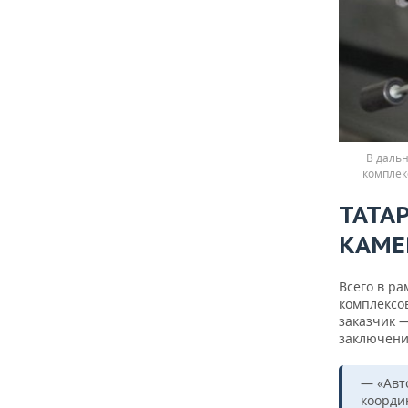
В дальн
комплек
ТАТА
КАМЕ
Всего в ра
комплексов
заказчик 
заключени
— «Авт
коорди