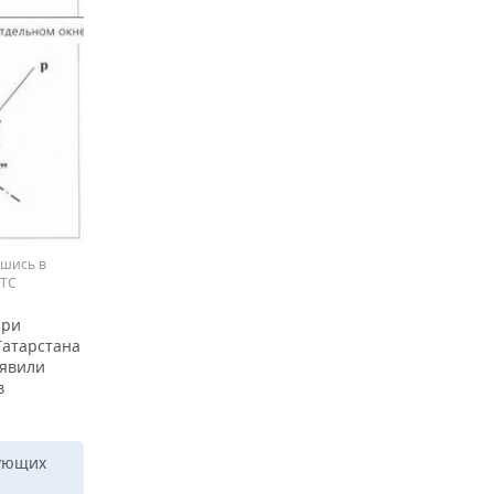
вшись в
СТС
при
Татарстана
ыявили
в
тующих