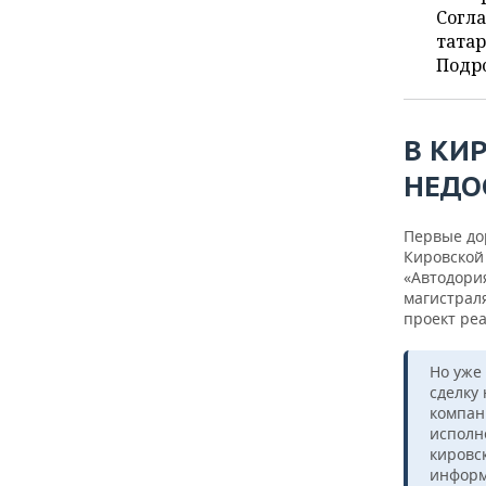
ВОДНЫЕ ВИДЫ СПОРТА
ОБРАЗОВАНИЕ
Согла
татар
ХОККЕЙ С МЯЧОМ
ПРОИСШЕСТВИЯ
Подро
В КИ
НЕДО
Первые до
Кировской 
«Автодори
магистрал
проект ре
Но уже
сделку
компани
исполн
кировс
информ