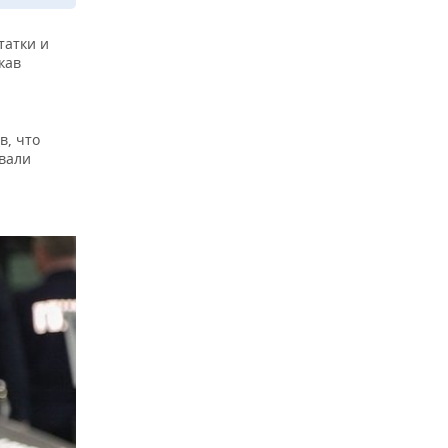
татки и
кав
в, что
вали