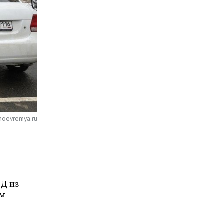
noevremya.ru
Д из
ом