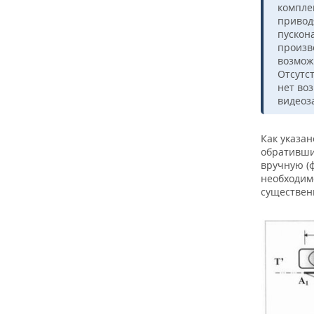
компле
привод
пускон
произв
возмож
Отсутс
нет во
видеоз
Как указа
обративши
вручную (ф
необходим
существен