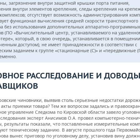
ны, загрязнение внутри защитной крышки порта питания,
нения внутри элементов крепления, следы крепления на крепе
 комплексов; отсутствует возможность администрирования комп
твует функционал вычисления средней скорости транспортного
ва без использования дополнительных аппаратно-программных
ов (ПО «Вычислительный центр, устанавливаемого на удаленно
тере», который, в свою очередь, устанавливается в помещении
ченным доступом); не имеет принадлежности в соответствии с
еским заданием к группе «стационарные (С)» и «передвижные (
еменно.
ОВНОЕ РАССЛЕДОВАНИЕ И ДОВОД
АВЩИКОВ
ровские чиновники, выявив столь серьезные недостатки дорож
 акты приемки товара? Тем же вопросом задались и правоохра
ое управление Следкома по Кировской области завело уголовно
сследования эксперт Анисимов О.А. провел компьютерно-техни
ы, результаты показали, что поставленные измерительные ком
вуют техническому заданию. В августе прошлого года Первомай
рова вынес приговор по уголовному делу, установив вину долж