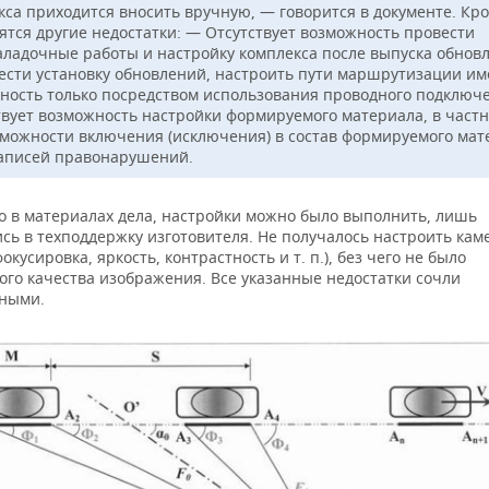
кса приходится вносить вручную, — говорится в документе. Кро
ятся другие недостатки: — Отсутствует возможность провести
аладочные работы и настройку комплекса после выпуска обнов
ести установку обновлений, настроить пути маршрутизации им
ность только посредством использования проводного подключ
твует возможность настройки формируемого материала, в частн
зможности включения (исключения) в состав формируемого мат
аписей правонарушений.
но в материалах дела, настройки можно было выполнить, лишь
сь в техподдержку изготовителя. Не получалось настроить кам
окусировка, яркость, контрастность и т. п.), без чего не было
ого качества изображения. Все указанные недостатки сочли
ными.