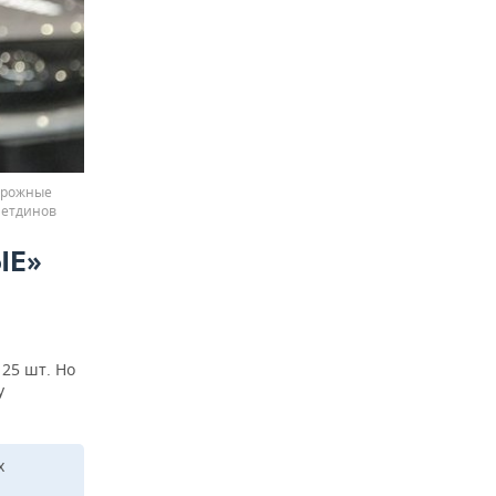
дорожные
метдинов
ЫЕ»
 25 шт. Но
у
х