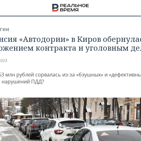
ГИИ
нсия «Автодории» в Киров обернула
ржением контракта и уголовным д
2023
 63 млн рублей сорвалась из-за «бэушных» и «дефективн
 нарушений ПДД?
НА