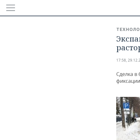
РЕГИОНЫ
ТЕХНОЛО
БАШКОРТОСТАН
Экспа
НОВОСТИ
расто
ТАТАРСТАН
АНАЛИТИКА
17:58, 29.12.
УДМУРТИЯ
НОВОСТИ АНАЛИТИКИ
ЭКОНОМИКА
Сделка в
ДЕКЛАРАЦИИ О ДОХОДАХ
НОВОСТИ ЭКОНОМИКИ
ПРОМЫШЛЕННОСТЬ
фиксации
КОРОЛИ ГОСЗАКАЗА ПФО
ФИНАНСЫ
НОВОСТИ ПРОМЫШЛЕННОСТИ
НЕДВИЖИМОСТЬ
ВУЗЫ ТАТАРСТАНА
БАНКИ
АГРОПРОМ
НОВОСТИ НЕДВИЖИМОСТИ
АВТО
КОМУ ПРИНАДЛЕЖАТ ТОРГОВЫЕ ЦЕНТРЫ ТАТАРСТА
БЮДЖЕТ
МАШИНОСТРОЕНИЕ
НОВОСТИ АВТО
БИЗНЕС
ИНВЕСТИЦИИ
НЕФТЕХИМИЯ
НОВОСТИ БИЗНЕСА
ТЕХНОЛОГИИ