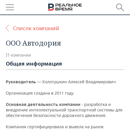
РЕГИОНЫ
Список компаний
БАШКОРТОСТАН
НОВОСТИ
ООО Автодория
ТАТАРСТАН
АНАЛИТИКА
IT-компании
УДМУРТИЯ
НОВОСТИ АНАЛИТИКИ
ЭКОНОМИКА
Общая информация
ДЕКЛАРАЦИИ О ДОХОДАХ
НОВОСТИ ЭКОНОМИКИ
ПРОМЫШЛЕННОСТЬ
— Колотушкин Алексей Владимирович.
Руководитель
КОРОЛИ ГОСЗАКАЗА ПФО
ФИНАНСЫ
НОВОСТИ
НЕДВИЖИМОСТЬ
ПРОМЫШЛЕННОСТИ
Организация создана в 2011 году.
ВУЗЫ ТАТАРСТАНА
БАНКИ
НОВОСТИ НЕДВИЖИМОСТИ
АВТО
- разработка и
Основная деятельность компании
АГРОПРОМ
внедрение интеллектуальной транспортной системы для
КОМУ ПРИНАДЛЕЖАТ
БЮДЖЕТ
НОВОСТИ АВТО
БИЗНЕС
обеспечения безопасности дорожного движения.
ТОРГОВЫЕ ЦЕНТРЫ
МАШИНОСТРОЕНИЕ
ТАТАРСТАНА
Компания сертифицировала и вывела на рынок
ИНВЕСТИЦИИ
НОВОСТИ БИЗНЕСА
ТЕХНОЛОГИИ