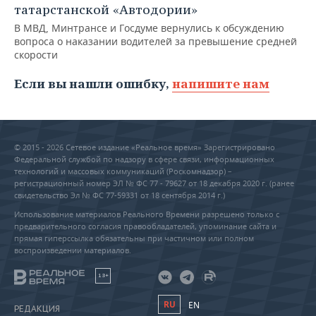
татарстанской «Автодории»
В МВД, Минтрансе и Госдуме вернулись к обсуждению
вопроса о наказании водителей за превышение средней
скорости
Если вы нашли ошибку,
напишите нам
© 2015 - 2026 Сетевое издание «Реальное время» Зарегистрировано
Федеральной службой по надзору в сфере связи, информационных
технологий и массовых коммуникаций (Роскомнадзор) –
регистрационный номер ЭЛ № ФС 77 - 79627 от 18 декабря 2020 г. (ранее
свидетельство Эл № ФС 77-59331 от 18 сентября 2014 г.)
Использование материалов Реального Времени разрешено только с
предварительного согласия правообладателей, упоминание сайта и
прямая гиперссылка обязательны при частичном или полном
воспроизведении материалов.
18+
RU
EN
РЕДАКЦИЯ