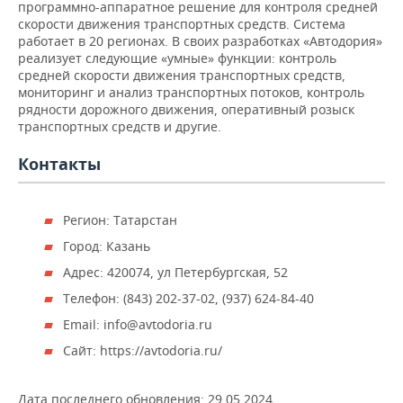
НЕФТЕХИМИЯ
программно-аппаратное решение для контроля средней
скорости движения транспортных средств. Система
РОЗНИЧНАЯ ТОРГОВЛЯ
НОВОСТИ ТЕХНОЛОГИЙ
МЕРОПРИЯТИЯ
работает в 20 регионах. В своих разработках «Автодория»
НЕФТЬ
реализует следующие «умные» функции: контроль
ТРАНСПОРТ
IT
НОВОСТИ МЕРОПРИЯТИЙ
СПОРТ
средней скорости движения транспортных средств,
ОПК
мониторинг и анализ транспортных потоков, контроль
рядности дорожного движения, оперативный розыск
УСЛУГИ
МЕДИА
ВЫЕЗДНАЯ РЕДАКЦИЯ
НОВОСТИ СПОРТА
ОБЩЕСТВО
транспортных средств и другие.
ЭНЕРГЕТИКА
ТЕЛЕКОММУНИКАЦИИ
БИЗНЕС-БРАНЧИ
ФУТБОЛ
НОВОСТИ ОБЩЕСТВА
ФОТОГАЛЕРЕЯ
Контакты
ONLINE-КОНФЕРЕНЦИИ
ХОККЕЙ
ВЛАСТЬ
СЮЖЕТЫ
Регион: Татарстан
ОТКРЫТАЯ ЛЕКЦИЯ
БАСКЕТБОЛ
ИНФРАСТРУКТУРА
СПРАВОЧНИК
Город: Казань
Адрес: 420074, ул Петербургская, 52
ВОЛЕЙБОЛ
ИСТОРИЯ
СПИСОК ПЕРСОН
ПОЛНАЯ ВЕРСИЯ
Телефон: (843) 202-37-02, (937) 624-84-40
КИБЕРСПОРТ
КУЛЬТУРА
СПИСОК КОМПАНИЙ
Email: info@avtodoria.ru
Сайт: https://avtodoria.ru/
ФИГУРНОЕ КАТАНИЕ
МЕДИЦИНА
Дата последнего обновления:
29.05.2024