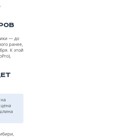
ю
РОВ
ники — до
ого ранее,
бря. К этой
Pro),
ДЕТ
 на
 цена
ошлина
ибири,