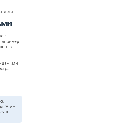
спирта.
АМИ
но с
 Например,
ость в
лицам или
естра
в,
е. Этим
ся в