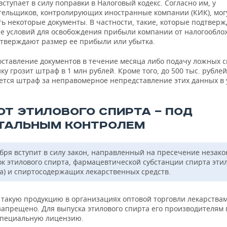
вступает в силу поправки в Налоговый кодекс. Согласно им, у
тельщиков, контролирующих иностранные компании (КИК), мог
ть некоторые документы. В частности, такие, которые подтвер
е условий для освобождения прибыли компании от налогообло
одтверждают размер ее прибыли или убытка.
оставление документов в течение месяца либо подачу ложных 
у грозит штраф в 1 млн рублей. Кроме того, до 500 тыс. рублей
ется штраф за неправомерное непредставление этих данных в
ОТ ЭТИЛОВОГО СПИРТА — ПОД
ТАЛЬНЫМ КОНТРОЛЕМ
абря вступит в силу закон, направленный на пресечение незак
ок этилового спирта, фармацевтической субстанции спирта эти
ла) и спиртосодержащих лекарственных средств.
 такую продукцию в организациях оптовой торговли лекарствам
 запрещено. Для выпуска этилового спирта его производителям
специальную лицензию.