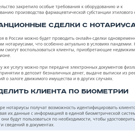
ельство закрепило особые требования к оборудованию и к
ванию производства фармацевтической субстанции этилового 
АНЦИОННЫЕ СДЕЛКИ С НОТАРИУС
ря в России можно будет проводить онлайн-сделки одновремен
ми нотариусами, что особенно актуально в условиях пандемии.
ом смогут воспользоваться клиенты, приобретающие недвижим
ионе.
ту же услугу можно при передаче электронных документов физ
принятии в депозит безналичных денег, выдаче выписки из ре
й о залоге движимого имущества и в других случаях.
ДЕЛИТЬ КЛИЕНТА ПО БИОМЕТРИИ
бре нотариусы получат возможность идентифицировать клиенто
вая их данные с информацией в единой биометрической систем
 они будут пользоваться по необходимости, чтобы удостоверить
ти сведений в документах.