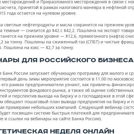
х месторождений и Приразломного месторождения в связи с но
асчета, принятой в рамках налогового маневра в нефтяной отр
15 года остается на нулевом уровне.
а светлые нефтепродукты и масла сохранится на прежнем уров
на темные — снизится до $42 с $42,2. Пошлина на экспорт товар
танется на прежнем уровне — $12,6, прямогонного (нафта) сни
3,2 за тонну. Пошлины на сжиженный газ (СПБТ) и чистые фрак
$. Пошлина на кокс — $2,7 за тонну.
НАРЫ ДЛЯ РОССИЙСКОГО БИЗНЕСА
я Банк России запускает обучающую программу для малого и с
 первый день зимы мероприятие состоится в 11.00 по московск
в его рамках предприниматели узнают, как привлечь финансир
нструментов фондового рынка, а также об оценке собственных
ей и перспектив выхода на биржу и о господдержке в этой сфе
м обещают пошаговый план вывода предприятия на биржу и п
ми примерами небольших компаний. Следующий вебинар состо
 будет посвящен системе быстрых платежей для предпринимат
е и ссылки на вебинары на сайте Банка России).
ГЕТИЧЕСКАЯ НЕДЕЛЯ ОНЛАЙН