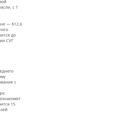
вой
асли, с 1
не — $12,6
ного
зится до
ции СУГ
реднего
ому
ование с
ре.
ознакомят
ится 15
елей