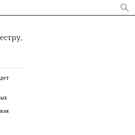
естру,
ждет
ных
тная