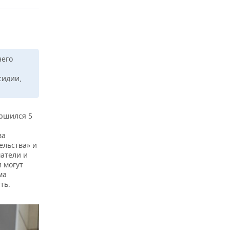
него
сидии,
.
ершился 5
ва
ельства» и
матели и
и могут
ма
ть.