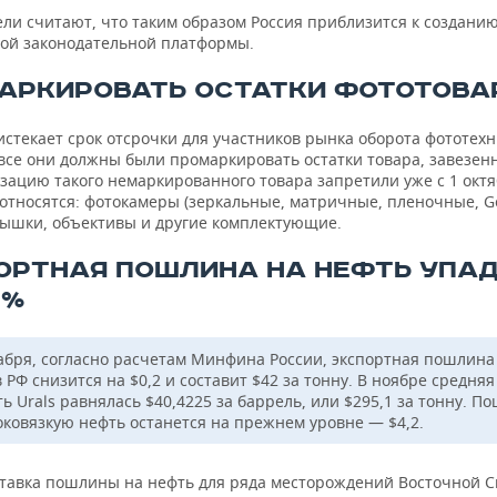
ели считают, что таким образом Россия приблизится к создани
ой законодательной платформы.
АРКИРОВАТЬ ОСТАТКИ ФОТОТОВА
истекает срок отсрочки для участников рынка оборота фототех
все они должны были промаркировать остатки товара, завезенн
зацию такого немаркированного товара запретили уже с 1 октя
относятся: фотокамеры (зеркальные, матричные, пленочные, Go
ышки, объективы и другие комплектующие.
ОРТНАЯ ПОШЛИНА НА НЕФТЬ УПА
0%
кабря, согласно расчетам Минфина России, экспортная пошлина
 РФ снизится на $0,2 и составит $42 за тонну. В ноябре средняя
ь Urals равнялась $40,4225 за баррель, или $295,1 за тонну. П
оковязкую нефть останется на прежнем уровне — $4,2.
ставка пошлины на нефть для ряда месторождений Восточной С