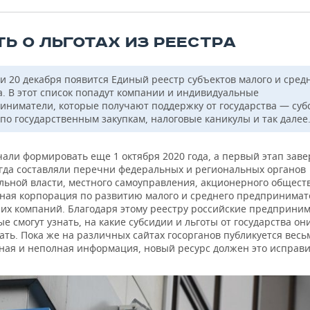
ТЬ О ЛЬГОТАХ ИЗ РЕЕСТРА
ии 20 декабря появится Единый реестр субъектов малого и сред
а. В этот список попадут компании и индивидуальные
иниматели, которые получают поддержку от государства — суб
 по государственным закупкам, налоговые каникулы и так далее
чали формировать еще 1 октября 2020 года, а первый этап зав
огда составляли перечни федеральных и региональных органов
льной власти, местного самоуправления, акционерного общест
ная корпорация по развитию малого и среднего предпринимат
них компаний. Благодаря этому реестру российские предприни
е смогут узнать, на какие субсидии и льготы от государства он
ть. Пока же на различных сайтах госорганов публикуется весь
ная и неполная информация, новый ресурс должен это исправи