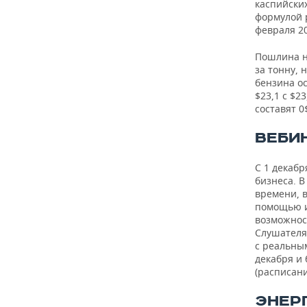
каспийски
формулой р
февраля 20
Пошлина н
за тонну, 
бензина ос
$23,1 с $2
составят 0
ВЕБИ
С 1 декабр
бизнеса. В
времени, 
помощью и
возможност
Слушателя
с реальны
декабря и
(расписани
ЭНЕР