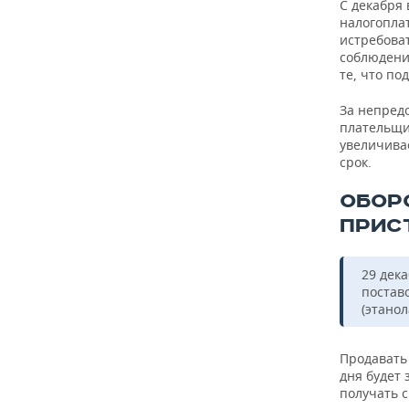
С декабря 
налогопла
истребова
соблюдени
те, что п
За непред
плательщик
увеличива
срок.
ОБОР
ПРИС
29 дек
постав
(этано
Продавать
дня будет
получать 