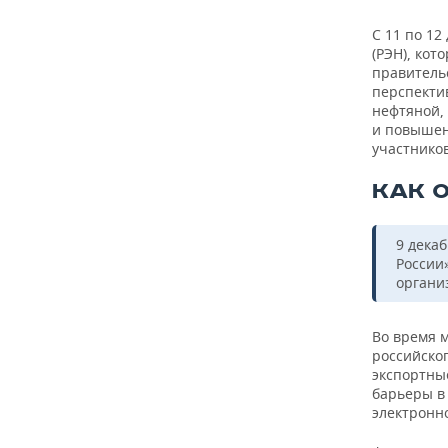
С 11 по 12
(РЭН), ко
правитель
перспекти
нефтяной, 
и повышен
участников
КАК 
9 дека
России
органи
Во время 
российско
экспортны
барьеры в
электронн