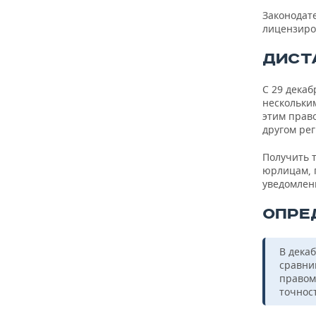
Законодат
лицензиро
ДИСТ
С 29 декаб
нескольки
этим прав
другом рег
Получить 
юрлицам, 
уведомлени
ОПРЕ
В дека
сравни
правом
точнос