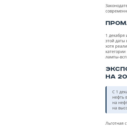
Законодат
современн
ПРОМ
1 декабря 
этой даты 
хотя реали
категории 
лампы-всп
ЭКСП
НА 2
С 1 де
нефть в
на нефт
на выс
Льготная 