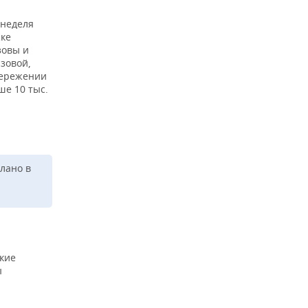
 неделя
жке
зовы и
зовой,
бережении
е 10 тыс.
лано в
кие
ы