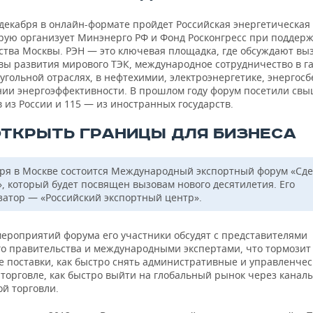
 декабря в онлайн-формате пройдет Российская энергетическая
торую организует Минэнерго РФ и Фонд Росконгресс при поддер
ства Москвы. РЭН — это ключевая площадка, где обсуждают вы
вы развития мирового ТЭК, международное сотрудничество в га
угольной отраслях, в нефтехимии, электроэнергетике, энергос
ии энергоэффективности. В прошлом году форум посетили свыш
 из России и 115 — из иностранных государств.
ОТКРЫТЬ ГРАНИЦЫ ДЛЯ БИЗНЕСА
бря в Москве состоится Международный экспортный форум «Сде
», который будет посвящен вызовам нового десятилетия. Его
затор — «Российский экспортный центр».
мероприятий форума его участники обсудят с представителями
го правительства и международными экспертами, что тормозит
е поставки, как быстро снять административные и управленчес
 торговле, как быстро выйти на глобальный рынок через канал
ой торговли.