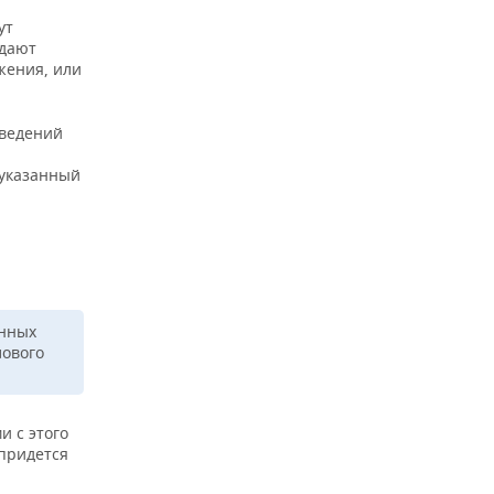
ут
ждают
жения, или
сведений
 указанный
онных
лового
и с этого
 придется