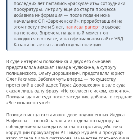
последних лет пытались «раскулачить» сотрудники
прокуратуры. Интригу еще до старта процесса
добавила информация — после подачи иска
начальник ОП «Зареченский», проработавший на
этом посту почти 5 лет,
написал рапорт
о выходе
на пенсию. Впрочем, на данный момент он
находится в отпуске, и на официальном сайте УВД
Казани остается главой отдела полиции.
В суде интересы полковника и двух его сыновей
представляла адвокат Тамара Чулюкина, а супругу
полицейского, Ольгу Дорошкевич, представлял юрист
Олег Рахимов. Забегая чуть вперед — по существу
претензий в свой адрес Тарас Дорошкевич в зале суда
сказал лишь одну фразу: «Не согласен с иском, конечно».
Покидая здание суда после заседания, добавил в сердцах:
«Все искажено уже!».
Позицию истца отстаивают двое подчиненных Илдуса
Нафикова — новый начальник отдела по надзору за
соблюдением законодательства по противодействию
коррупции прокуратуры РТ Тимур Нуриев и прокурор
этого отдела Лилия Фаттахова. В качестве третьего лица