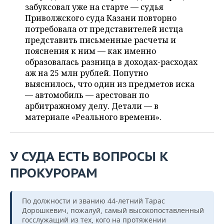
ВОДНЫЕ ВИДЫ СПОРТА
ОБРАЗОВАНИЕ
забуксовал уже на старте — судья
Приволжского суда Казани повторно
ХОККЕЙ С МЯЧОМ
ПРОИСШЕСТВИЯ
потребовала от представителей истца
представить письменные расчеты и
пояснения к ним — как именно
образовалась разница в доходах-расходах
аж на 25 млн рублей. Попутно
выяснилось, что один из предметов иска
— автомобиль — арестован по
арбитражному делу. Детали — в
материале «Реального времени».
У СУДА ЕСТЬ ВОПРОСЫ К
ПРОКУРОРАМ
По должности и званию 44-летний Тарас
Дорошкевич, пожалуй, самый высокопоставленный
госслужащий из тех, кого на протяжении