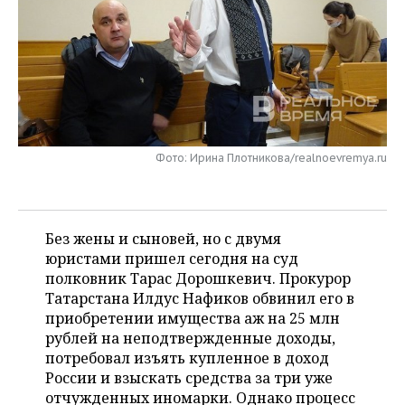
НЕФТЕХИМИЯ
РОЗНИЧНАЯ ТОРГОВЛЯ
НОВОСТИ ТЕХНОЛОГИЙ
МЕРОПРИЯТИЯ
НЕФТЬ
ТРАНСПОРТ
IT
НОВОСТИ МЕРОПРИЯТИЙ
СПОРТ
ОПК
УСЛУГИ
МЕДИА
ВЫЕЗДНАЯ РЕДАКЦИЯ
НОВОСТИ СПОРТА
ОБЩЕСТВО
ЭНЕРГЕТИКА
ТЕЛЕКОММУНИКАЦИИ
БИЗНЕС-БРАНЧИ
ФУТБОЛ
НОВОСТИ ОБЩЕСТВА
ФОТОГАЛЕРЕЯ
Фото: Ирина Плотникова/realnoevremya.ru
ONLINE-КОНФЕРЕНЦИИ
ХОККЕЙ
ВЛАСТЬ
СЮЖЕТЫ
Без жены и сыновей, но с двумя
ОТКРЫТАЯ ЛЕКЦИЯ
БАСКЕТБОЛ
ИНФРАСТРУКТУРА
СПРАВОЧНИК
юристами пришел сегодня на суд
полковник Тарас Дорошкевич. Прокурор
ВОЛЕЙБОЛ
ИСТОРИЯ
СПИСОК ПЕРСОН
ПОЛНАЯ ВЕРСИЯ
Татарстана Илдус Нафиков обвинил его в
приобретении имущества аж на 25 млн
КИБЕРСПОРТ
КУЛЬТУРА
СПИСОК КОМПАНИЙ
рублей на неподтвержденные доходы,
потребовал изъять купленное в доход
ФИГУРНОЕ КАТАНИЕ
МЕДИЦИНА
России и взыскать средства за три уже
отчужденных иномарки. Однако процесс