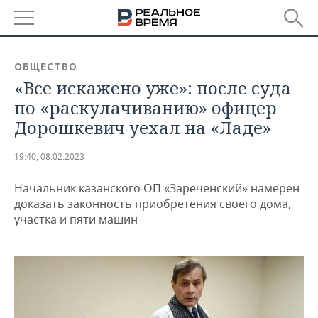
РЕГИОНЫ
ОБЩЕСТВО
«Все искажено уже»: после суда
БАШКОРТОСТАН
НОВОСТИ
по «раскулачиванию» офицер
ТАТАРСТАН
АНАЛИТИКА
Дорошкевич уехал на «Ладе»
УДМУРТИЯ
НОВОСТИ АНАЛИТИКИ
ЭКОНОМИКА
19:40, 08.02.2023
ДЕКЛАРАЦИИ О ДОХОДАХ
НОВОСТИ ЭКОНОМИКИ
ПРОМЫШЛЕННОСТЬ
Начальник казанского ОП «Зареченский» намерен
доказать законность приобретения своего дома,
КОРОЛИ ГОСЗАКАЗА ПФО
ФИНАНСЫ
НОВОСТИ
НЕДВИЖИМОСТЬ
участка и пяти машин
ПРОМЫШЛЕННОСТИ
ВУЗЫ ТАТАРСТАНА
БАНКИ
НОВОСТИ НЕДВИЖИМОСТИ
АВТО
АГРОПРОМ
КОМУ ПРИНАДЛЕЖАТ
БЮДЖЕТ
НОВОСТИ АВТО
БИЗНЕС
ТОРГОВЫЕ ЦЕНТРЫ
МАШИНОСТРОЕНИЕ
ТАТАРСТАНА
ИНВЕСТИЦИИ
НОВОСТИ БИЗНЕСА
ТЕХНОЛОГИИ