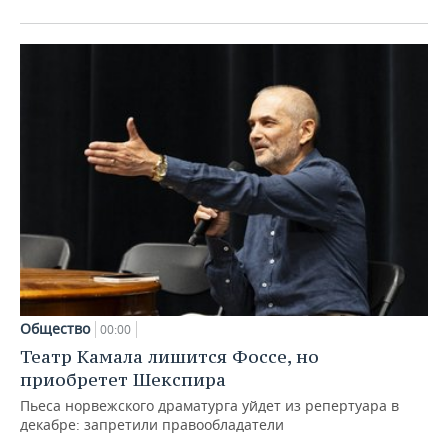
Общество
00:00
Театр Камала лишится Фоссе, но
приобретет Шекспира
Пьеса норвежского драматурга уйдет из репертуара в
декабре: запретили правообладатели