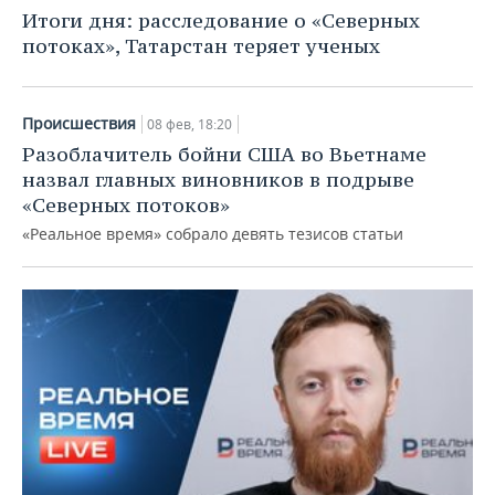
НЕФТЕХИМИЯ
Итоги дня: расследование о «Северных
РОЗНИЧНАЯ ТОРГОВЛЯ
НОВОСТИ ТЕХНОЛОГИЙ
МЕРОПРИЯТИЯ
потоках», Татарстан теряет ученых
НЕФТЬ
ТРАНСПОРТ
IT
НОВОСТИ МЕРОПРИЯТИЙ
СПОРТ
ОПК
Происшествия
08 фев, 18:20
УСЛУГИ
МЕДИА
ВЫЕЗДНАЯ РЕДАКЦИЯ
НОВОСТИ СПОРТА
ОБЩЕСТВО
Разоблачитель бойни США во Вьетнаме
ЭНЕРГЕТИКА
назвал главных виновников в подрыве
ТЕЛЕКОММУНИКАЦИИ
БИЗНЕС-БРАНЧИ
ФУТБОЛ
НОВОСТИ ОБЩЕСТВА
ФОТОГАЛЕРЕЯ
«Северных потоков»
«Реальное время» собрало девять тезисов статьи
ONLINE-КОНФЕРЕНЦИИ
ХОККЕЙ
ВЛАСТЬ
СЮЖЕТЫ
ОТКРЫТАЯ ЛЕКЦИЯ
БАСКЕТБОЛ
ИНФРАСТРУКТУРА
СПРАВОЧНИК
ВОЛЕЙБОЛ
ИСТОРИЯ
СПИСОК ПЕРСОН
ПОЛНАЯ ВЕРСИЯ
КИБЕРСПОРТ
КУЛЬТУРА
СПИСОК КОМПАНИЙ
ФИГУРНОЕ КАТАНИЕ
МЕДИЦИНА