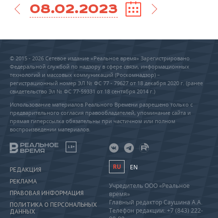
08.02.2023
© 2015 - 2026 Сетевое издание «Реальное время» Зарегистрировано
Федеральной службой по надзору в сфере связи, информационных
технологий и массовых коммуникаций (Роскомнадзор) –
регистрационный номер ЭЛ № ФС 77 - 79627 от 18 декабря 2020 г. (ранее
свидетельство Эл № ФС 77-59331 от 18 сентября 2014 г.)
Использование материалов Реального Времени разрешено только с
предварительного согласия правообладателей, упоминание сайта и
прямая гиперссылка обязательны при частичном или полном
воспроизведении материалов.
18+
RU
EN
РЕДАКЦИЯ
РЕКЛАМА
Учредитель ООО «Реальное
ПРАВОВАЯ ИНФОРМАЦИЯ
время»
Главный редактор Саушина А.А.
ПОЛИТИКА О ПЕРСОНАЛЬНЫХ
Телефон редакции: +7 (843) 222-
ДАННЫХ