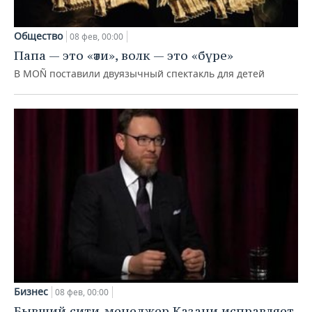
Общество
08 фев, 00:00
Папа — это «әти», волк — это «бүре»
В MOÑ поставили двуязычный спектакль для детей
Бизнес
08 фев, 00:00
Бывший сити-менеджер Казани исправляет