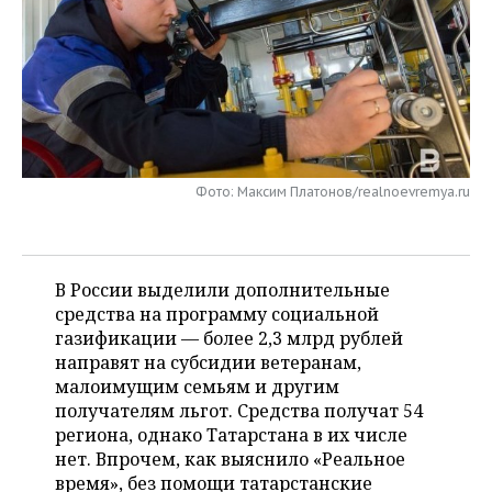
НЕФТЕХИМИЯ
РОЗНИЧНАЯ ТОРГОВЛЯ
НОВОСТИ ТЕХНОЛОГИЙ
МЕРОПРИЯТИЯ
НЕФТЬ
ТРАНСПОРТ
IT
НОВОСТИ МЕРОПРИЯТИЙ
СПОРТ
ОПК
УСЛУГИ
МЕДИА
ВЫЕЗДНАЯ РЕДАКЦИЯ
НОВОСТИ СПОРТА
ОБЩЕСТВО
ЭНЕРГЕТИКА
ТЕЛЕКОММУНИКАЦИИ
БИЗНЕС-БРАНЧИ
ФУТБОЛ
НОВОСТИ ОБЩЕСТВА
ФОТОГАЛЕРЕЯ
Фото: Максим Платонов/realnoevremya.ru
ONLINE-КОНФЕРЕНЦИИ
ХОККЕЙ
ВЛАСТЬ
СЮЖЕТЫ
В России выделили дополнительные
ОТКРЫТАЯ ЛЕКЦИЯ
БАСКЕТБОЛ
ИНФРАСТРУКТУРА
СПРАВОЧНИК
средства на программу социальной
газификации — более 2,3 млрд рублей
ВОЛЕЙБОЛ
ИСТОРИЯ
СПИСОК ПЕРСОН
ПОЛНАЯ ВЕРСИЯ
направят на субсидии ветеранам,
малоимущим семьям и другим
КИБЕРСПОРТ
КУЛЬТУРА
СПИСОК КОМПАНИЙ
получателям льгот. Средства получат 54
региона, однако Татарстана в их числе
ФИГУРНОЕ КАТАНИЕ
МЕДИЦИНА
нет. Впрочем, как выяснило «Реальное
время», без помощи татарстанские