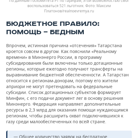
По данным Госкомитета РТ по тарифам, этой возможностью смог
воспользоваться 521 льготник. Фото: Максим
Платонов/realnoevremya.ru
БЮДЖЕТНОЕ ПРАВИЛО:
ПОМОЩЬ — БЕДНЫМ
Впрочем, истинная причина «отсечения» Татарстана
кроется совсем в другом. Как пояснили «Реальному
времени» в Минэнерго России, в программу
субсидирования были включены только дотационные
регионы, которые ежегодно получают трансферты на
выравнивание бюджетной обеспеченности. А Татарстан
относится к регионам-донорам, поэтому его жители
априори не могут претендовать на федеральные
субсидии. Список дотационных субъектов формирует
Минфин, с его подачи документ лег в основу решения
Минэнерго. Федерация направляет дополнительные
ресурсы в 2,3 млрд для оказания помощи нуждающимся
регионам, чтобы расширить охват подключившихся к
газу среди малообеспеченных по всей стране.
— Общее количество заявок на бесплатное