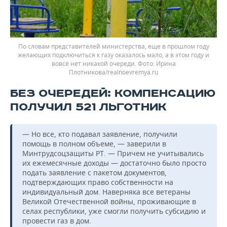
По словам представителей министерства, еще в прошлом году
желающих подключиться к газу оказалось мало, а в этом году и
вовсе нет никакой очереди.
Ирина
Плотникова/realnoevremya.ru
БЕЗ ОЧЕРЕДЕЙ: КОМПЕНСАЦИЮ
ПОЛУЧИЛ 521 ЛЬГОТНИК
— Но все, кто подавал заявление, получили
помощь в полном объеме, — заверили в
Минтрудсоцзащиты РТ. — Причем не учитывались
их ежемесячные доходы — достаточно было просто
подать заявление с пакетом документов,
подтверждающих право собственности на
индивидуальный дом. Наверняка все ветераны
Великой Отечественной войны, проживающие в
селах республики, уже смогли получить субсидию и
провести газ в дом.