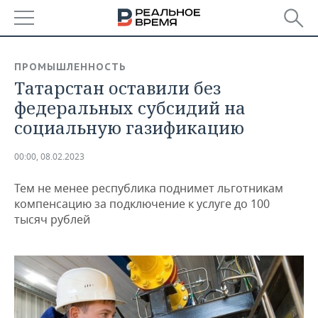
РЕГИОНЫ
ПРОМЫШЛЕННОСТЬ
Татарстан оставили без
БАШКОРТОСТАН
НОВОСТИ
федеральных субсидий на
ТАТАРСТАН
АНАЛИТИКА
социальную газификацию
УДМУРТИЯ
НОВОСТИ АНАЛИТИКИ
ЭКОНОМИКА
00:00, 08.02.2023
ДЕКЛАРАЦИИ О ДОХОДАХ
НОВОСТИ ЭКОНОМИКИ
ПРОМЫШЛЕННОСТЬ
Тем не менее республика поднимет льготникам
компенсацию за подключение к услуге до 100
КОРОЛИ ГОСЗАКАЗА ПФО
ФИНАНСЫ
НОВОСТИ
НЕДВИЖИМОСТЬ
тысяч рублей
ПРОМЫШЛЕННОСТИ
ВУЗЫ ТАТАРСТАНА
БАНКИ
НОВОСТИ НЕДВИЖИМОСТИ
АВТО
АГРОПРОМ
КОМУ ПРИНАДЛЕЖАТ
БЮДЖЕТ
НОВОСТИ АВТО
БИЗНЕС
ТОРГОВЫЕ ЦЕНТРЫ
МАШИНОСТРОЕНИЕ
ТАТАРСТАНА
ИНВЕСТИЦИИ
НОВОСТИ БИЗНЕСА
ТЕХНОЛОГИИ