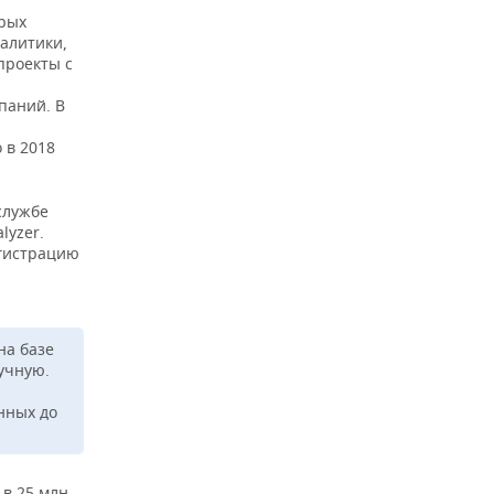
орых
алитики,
проекты с
паний. В
 в 2018
службе
lyzer.
егистрацию
на базе
учную.
нных до
 в 25 млн