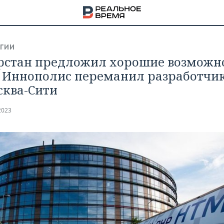
ГИИ
рстан предложил хорошие возможн
 Иннополис переманил разработчи
сква-Сити
2023
НА