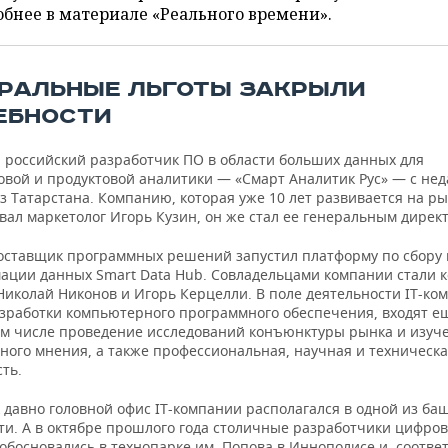
бнее в материале «Реального времени».
РАЛЬНЫЕ ЛЬГОТЫ ЗАКРЫЛИ
ЕБНОСТИ
 российский разработчик ПО в области больших данных для
овой и продуктовой аналитики — «Смарт Аналитик Рус» — с нед
з Татарстана. Компанию, которая уже 10 лет развивается на ры
овал маркетолог Игорь Кузин, он же стал ее генеральным дирек
оставщик программных решений запустил платформу по сбору 
ации данных Smart Data Hub. Совладельцами компании стали к
Николай Никонов и Игорь Керцелли. В поле деятельности IT-ко
зработки компьютерного программного обеспечения, входят е
том числе проведение исследований конъюнктуры рынка и изуч
ного мнения, а также профессиональная, научная и техническ
ть.
 давно головной офис IT-компании располагался в одной из ба
ти. А в октябре прошлого года столичные разработчики цифро
обосновались в технопарке им. Попова в Иннополисе и, соотве