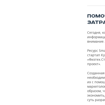
ПОМО
ЗАТР
Сегодня, к
информаци
внимание.
Ресурс Sma
стартап К
«Физтех.С
проект».
Созданная
необходимы
их с помощ
маркетоло
образом, ч
экономить
суть разра