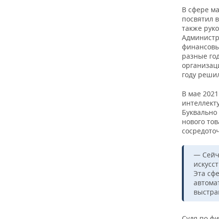
В сфере м
посвятил 
также руко
Администр
финансовы
разные го
организаци
году решил
В мае 2021
интеллект
Буквально 
нового то
сосредото
— Сейч
искусс
Эта сф
автома
выстра
Судя по фи