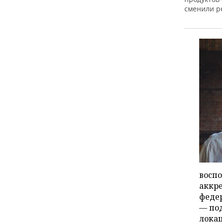
сменили р
воспо
аккр
феде
— по
локац