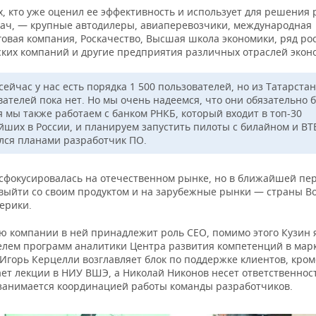
х, кто уже оценил ее эффективность и использует для решения
дач, — крупные автодилеры, авиаперевозчики, международная
говая компания, Роскачество, Высшая школа экономики, ряд ро
ских компаний и другие предприятия различных отраслей экон
ейчас у нас есть порядка 1 500 пользователей, но из Татарста
ателей пока нет. Но мы очень надеемся, что они обязательно б
я мы также работаем с банком РНКБ, который входит в топ-30
йших в России, и планируем запустить пилоты с билайном и ВТ
лся планами разработчик ПО.
сфокусировалась на отечественном рынке, но в ближайшей пе
выйти со своим продуктом и на зарубежные рынки — страны Во
ерики.
ю компании в ней принадлежит роль CEO, помимо этого Кузин 
елем программ аналитики Центра развития компетенций в мар
Игорь Керцелли возглавляет блок по поддержке клиентов, кром
ет лекции в НИУ ВШЭ, а Николай Никонов несет ответственност
 занимается координацией работы команды разработчиков.