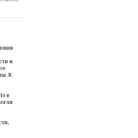
ловия
сти и
се
ны. К
Но в
могли
сти,