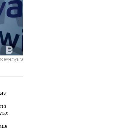
noevremya.ru
 из
 по
 уже
кие