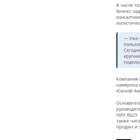
В числе те
бизнес-за
консалтин
логистиче
— Уже с
пользов
Сегодн
крупне
подели
Компания 
намерена 
Южной Ам
Основател
руководит
НИУ ВШЭ. 
также чита
продукт и