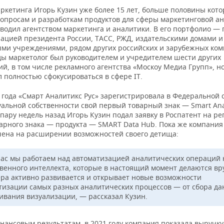
аркетинга Игорь Кузин уже более 15 лет, больше половины кот
вопросам и разработкам продуктов для сферы маркетинговой ан
водил агентством маркетинга и аналитики. В его портфолио — 
ацией президента России, ТАСС, РЖД, издательскими домами и
ми учреждениями, рядом других российских и зарубежных ком
ды маркетолог был руководителем и учредителем шести других
й, в том числе рекламного агентства «Москоу Медиа Групп», но
 полностью сфокусироваться в сфере IT.
 года «Смарт Аналитикс Рус» зарегистрировала в Федеральной 
уальной собственности свой первый товарный знак — Smart Ana
пару недель назад Игорь Кузин подал заявку в Роспатент на р
варного знака — продукта — SMART Data Hub. Пока же компания
чена на расширении возможностей своего детища:
ас мы работаем над автоматизацией аналитических операций 
твенного интеллекта, которые в настоящий момент делаются вр
ера активно развивается и открывает новые возможности
тизации самых разных аналитических процессов — от сбора да
ивания визуализации, — рассказал Кузин.
нансовым результатам, в 2021 году компания показала выручку