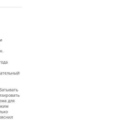
ти
е
н.
года
кательный
абатывать
изировать
рма для
аким
лько
ояснил