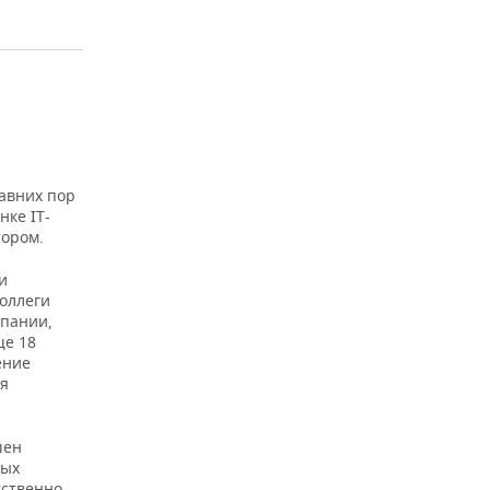
авних пор
нке IT-
тором.
и
оллеги
мпании,
ще 18
ение
ая
шен
вых
тственно,