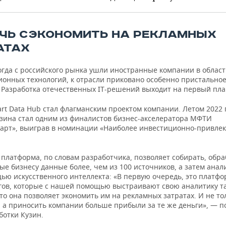
ЧЬ СЭКОНОМИТЬ НА РЕКЛАМНЫХ
АТАХ
огда с российского рынка ушли иностранные компании в облас
онных технологий, к отрасли приковано особенно пристально
 Разработка отечественных IT-решений выходит на первый пла
rt Data Hub стал флагманским проектом компании. Летом 2022 
узина стал одним из финалистов бизнес-акселератора МФТИ
тарт», выиграв в номинации «Наиболее инвестиционно-привле
 платформа, по словам разработчика, позволяет собирать, обр
е бизнесу данные более, чем из 100 источников, а затем анал
ью искусственного интеллекта: «В первую очередь, это платфо
гов, которые с нашей помощью выстраивают свою аналитику т
то она позволяет экономить им на рекламных затратах. И не то
, а приносить компании больше прибыли за те же деньги», — п
ботки Кузин.