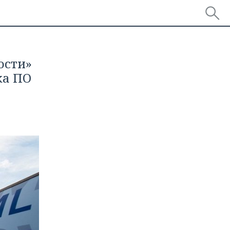
ости»
ка ПО