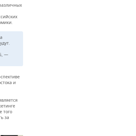
 различных
ссийских
омики.
на
удут.
Б, —
рспективе
стока и
является
кетинге
е того
ь за