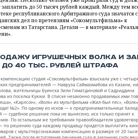
цензии. Несколько человек уже проиграли суд и дол
 заплатить до 50 тысяч рублей каждый. Между тем все
теке республиканского Арбитражного суда значатся 
данских дел по претензиям «Союзмультфильма» к
сменам из Татарстана. Детали — в материале «Реаль
ени».
РОДАЖУ ИГРУШЕЧНЫХ ВОЛКА И ЗА
0 ДО 40 ТЫС. РУБЛЕЙ ШТРАФА
компенсацию студия «Союзмультфильм» взыскала уже с четыр
ских предпринимателей — Навруза Саймахмабова из Казани, н
рлова, жительницы Буинска Зили Гиматдиновой и Садриддина
ва из поселка Куюки. В списке незаконно продаваемых ими то
еша», «Карлсон», «Волк» из мультфильма «Жил-был пес», «Волк»
годи! №2». По одному из исков — к предпринимательнице Халид
й — судебное решение пока не вынесено, иск только принят к
нию. По остальным же требования правообладателя удовлетво
— по решению суда каждому продавцу придется выплатить кин
оваров с мультперсонажами компенсацию в размере от 20 тыся
лей. Также после вступления решения суда в законную силу ве