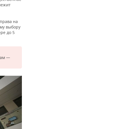
лежит
 права на
ему выбору
ре до 5
нам —