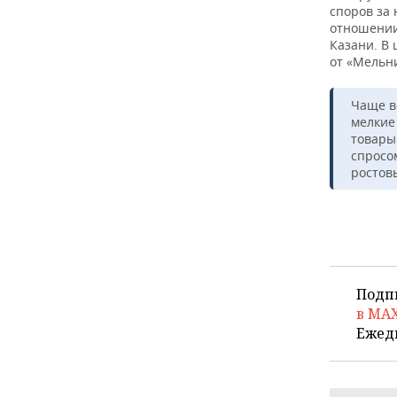
споров за
отношении
Казани. В 
от «Мельн
Чаще в
мелкие
товары
спросо
ростов
Подп
в MA
Ежед