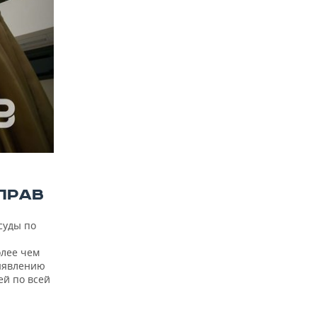
ПРАВ
суды по
олее чем
выявлению
й по всей