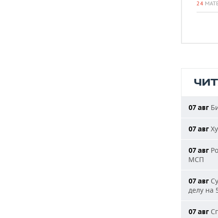
24
МАТ
ЧИ
Би
07 авг
Ху
07 авг
Ро
07 авг
МСП
Су
07 авг
делу на 
Сп
07 авг