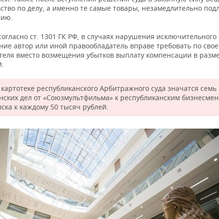
ство по делу, а именно те самые товары, незамедлительно под
нию.
согласно ст. 1301 ГК РФ, в случаях нарушения исключительного
ние автор или иной правообладатель вправе требовать по сво
теля вместо возмещения убытков выплату компенсации в разме
й.
в картотеке республиканского Арбитражного суда значатся семь
нских дел от «Союзмультфильма» к республиканским бизнесме
ска к каждому 50 тысяч рублей.