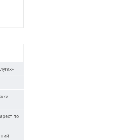
лугах»
ржки
арест по
ений