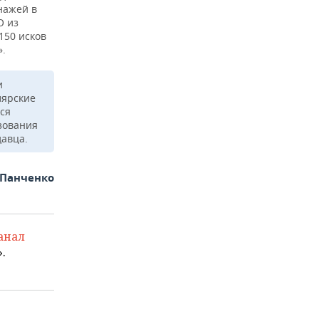
нажей в
О из
150 исков
».
и
лярские
ся
зования
давца.
 Панченко
анал
.