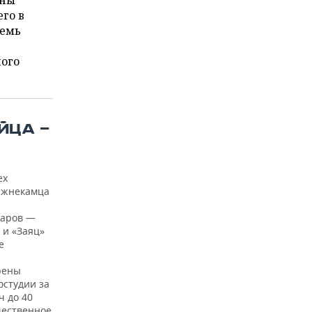
жны
го в
семь
ного
ЙЦА —
ех
ижнекамца
варов —
 и «Заяц»
е
рены
остудии за
ч до 40
щественное