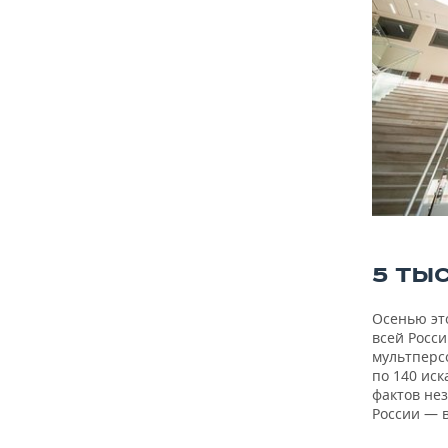
5 ТЫ
Осенью эт
всей Росси
мультперс
по 140 ис
фактов не
России — 