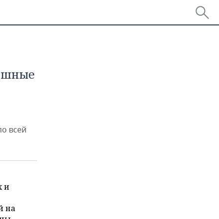
яшные
по всей
х и
й на