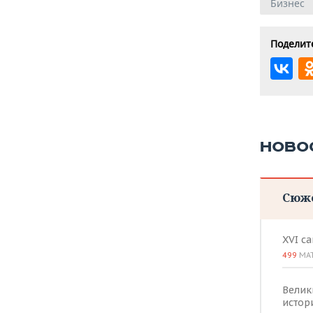
Бизнес
Поделите
НОВО
Сюж
XVI с
499
МА
Велик
истор