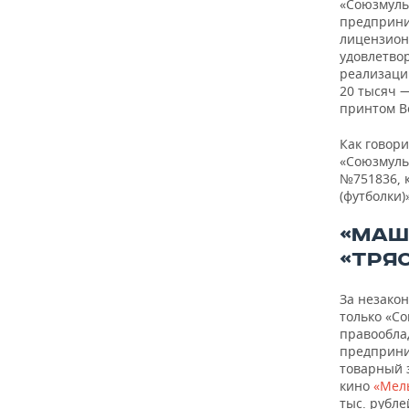
«Союзмуль
предприни
лицензион
удовлетвор
реализацию
20 тысяч —
принтом Во
Как говор
«Союзмуль
№751836, 
(футболки)
«МАШ
«ТРЯ
За незако
только «Со
правообла
предприни
товарный 
кино
«Мел
тыс. рубле