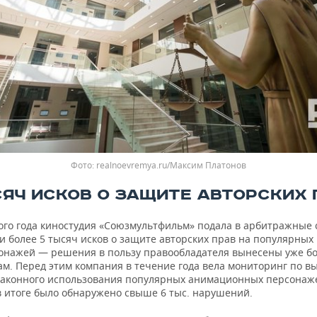
realnoevremya.ru/Максим Платонов
СЯЧ ИСКОВ О ЗАЩИТЕ АВТОРСКИХ 
ого года киностудия «Союзмультфильм» подала в арбитражные 
и более 5 тысяч исков о защите авторских прав на популярных
онажей — решения в пользу правообладателя вынесены уже б
кам. Перед этим компания в течение года вела мониторинг по 
законного использования популярных анимационных персонаже
в итоге было обнаружено свыше 6 тыс. нарушений.