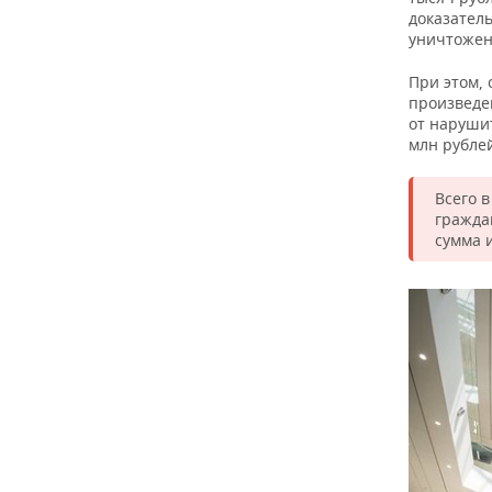
ВОДНЫЕ ВИДЫ СПОРТА
ОБРАЗОВАНИЕ
доказатель
уничтоже
ХОККЕЙ С МЯЧОМ
ПРОИСШЕСТВИЯ
При этом, 
произведе
от наруши
млн рубле
Всего 
гражда
сумма и