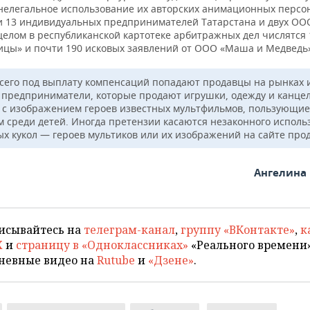
 нелегальное использование их авторских анимационных персо
 13 индивидуальных предпринимателей Татарстана и двух ОО
целом в республиканской картотеке арбитражных дел числятся 
ицы» и почти 190 исковых заявлений от ООО «Маша и Медведь
сего под выплату компенсаций попадают продавцы на рынках 
 предприниматели, которые продают игрушки, одежду и канце
 с изображением героев известных мультфильмов, пользующие
м среди детей. Иногда претензии касаются незаконного исполь
ых кукол — героев мультиков или их изображений на сайте про
Ангелина
исывайтесь на
телеграм-канал
,
группу «ВКонтакте»
,
к
X
и
страницу в «Одноклассниках»
«Реального времени»
невные видео на
Rutube
и
«Дзене»
.