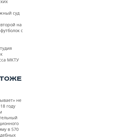
ских
з
ажный суд
 второй на
футболок с
студия
к
асса МКТУ
 ТОЖЕ
ывает» не
18 году
м
ительный
ционного
му в 570
удебных