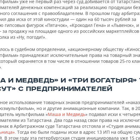
тфильм» уже не первый раз через суд добивается от татарстан
мателей денежных компенсаций за реализацию продукции бе
ного соглашения с правообладателем. В прошлом году арбитр
ил два иска от этой киностудии — один на 60 тысяч рублей за
 гипсовых фигурок «Пятачок», «Крокодил Гена» и «Львенок», и
 за продажу на площадке одного из российских маркетплейсов 
лка из «Ну, погоди!».
илось в судебном определении, «акционерному обществу «Кино
тфильм» принадлежат исключительные права на товарный зна
который охраняется в том числе в отношении товаров 25-го кл
».
А И МЕДВЕДЬ» И «ТРИ БОГАТЫРЯ»
СУТ» С ПРЕДПРИНИМАТЕЛЕЙ
нное использование товарных знаков предпринимателей «наказ
юзмультфильм», но и другие анимационные компании. Так, в 20
датель мультфильма «
Маша и Медведь
» подавал иски к четыре
мателям из Татарстана. Два года назад свои права на исключ
знак в Арбитражном суде Татарстана отстояла и «Студия анима
ьница».
Тогда ею были поданы иски в адрес 13 ИП на общую сум
й. В этом году эта петербургская студия инициировала уже 15 с