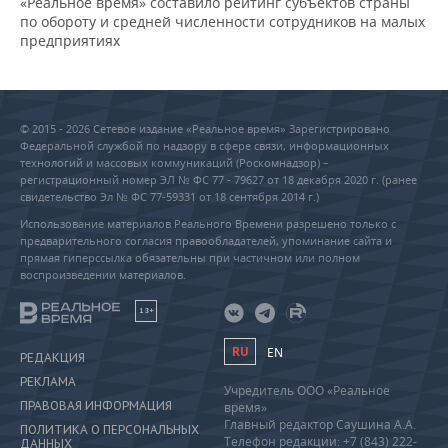
«Реальное время» составило рейтинг субъектов страны
по обороту и средней численности сотрудников на малых
предприятиях
© 2015 - 2026 Сетевое издание «Реальное время» Зарегистрировано
Федеральной службой по надзору в сфере связи, информационных
технологий и массовых коммуникаций (Роскомнадзор) –
регистрационный номер ЭЛ № ФС 77 - 79627 от 18 декабря 2020 г. (ранее
свидетельство Эл № ФС 77-59331 от 18 сентября 2014 г.)
Использование материалов Реального Времени разрешено только с
предварительного согласия правообладателей, упоминание сайта и
прямая гиперссылка обязательны при частичном или полном
воспроизведении материалов.
18+
RU
EN
РЕДАКЦИЯ
РЕКЛАМА
Учредитель ООО «Реальное
ПРАВОВАЯ ИНФОРМАЦИЯ
время»
Главный редактор Саушина А.А.
ПОЛИТИКА О ПЕРСОНАЛЬНЫХ
Телефон редакции: +7 (843) 222-
ДАННЫХ