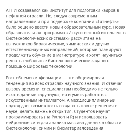
НЕФТЕХИМИЯ
АГНИ создавался как институт для подготовки кадров в
РОЗНИЧНАЯ ТОРГОВЛЯ
НОВОСТИ ТЕХНОЛОГИЙ
МЕРОПРИЯТИЯ
НЕФТЬ
нефтяной отрасли. Но, следуя современным
направлениям и при поддержке компании «Татнефть»,
ТРАНСПОРТ
IT
НОВОСТИ МЕРОПРИЯТИЙ
СПОРТ
было решено ввести новый образовательный курс. Новая
ОПК
образовательная программа «Искусственный интеллект в
УСЛУГИ
МЕДИА
ВЫЕЗДНАЯ РЕДАКЦИЯ
НОВОСТИ СПОРТА
ОБЩЕСТВО
биотехнологических системах» рассчитана на
ЭНЕРГЕТИКА
выпускников биологических, химических и других
естественнонаучных направлений, которые планируют
ТЕЛЕКОММУНИКАЦИИ
БИЗНЕС-БРАНЧИ
ФУТБОЛ
НОВОСТИ ОБЩЕСТВА
ФОТОГАЛЕРЕЯ
продолжить обучение в магистратуре и хотят научиться
решать глобальные биотехнологические задачи с
ONLINE-КОНФЕРЕНЦИИ
ХОККЕЙ
ВЛАСТЬ
СЮЖЕТЫ
помощью цифровых технологий.
Рост объемов информации — это общемировая
ОТКРЫТАЯ ЛЕКЦИЯ
БАСКЕТБОЛ
ИНФРАСТРУКТУРА
СПРАВОЧНИК
тенденция во всех отраслях научного знания. И отвечая
вызову времени, специалистам необходимо не только
ВОЛЕЙБОЛ
ИСТОРИЯ
СПИСОК ПЕРСОН
ПОЛНАЯ ВЕРСИЯ
искать данные «вручную», но и уметь работать с
искусственным интеллектом. А междисциплинарный
подход даст возможность создавать новые решения в
КИБЕРСПОРТ
КУЛЬТУРА
СПИСОК КОМПАНИЙ
науке, делать важные открытия. Студентов научат
программировать (на Python и R) и использовать
ФИГУРНОЕ КАТАНИЕ
МЕДИЦИНА
нейронные сети для анализа массива данных в области
биотехнологий, химии и биоматериаловедения.