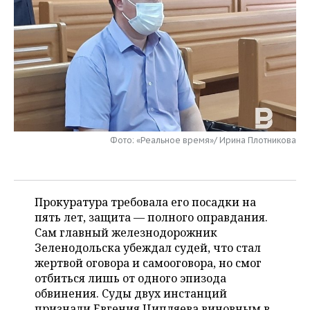
НЕФТЕХИМИЯ
РОЗНИЧНАЯ ТОРГОВЛЯ
НОВОСТИ ТЕХНОЛОГИЙ
МЕРОПРИЯТИЯ
НЕФТЬ
ТРАНСПОРТ
IT
НОВОСТИ МЕРОПРИЯТИЙ
СПОРТ
ОПК
УСЛУГИ
МЕДИА
ВЫЕЗДНАЯ РЕДАКЦИЯ
НОВОСТИ СПОРТА
ОБЩЕСТВО
ЭНЕРГЕТИКА
ТЕЛЕКОММУНИКАЦИИ
БИЗНЕС-БРАНЧИ
ФУТБОЛ
НОВОСТИ ОБЩЕСТВА
ФОТОГАЛЕРЕЯ
Фото: «Реальное время»/ Ирина Плотникова
ONLINE-КОНФЕРЕНЦИИ
ХОККЕЙ
ВЛАСТЬ
СЮЖЕТЫ
ОТКРЫТАЯ ЛЕКЦИЯ
БАСКЕТБОЛ
ИНФРАСТРУКТУРА
СПРАВОЧНИК
Прокуратура требовала его посадки на
ВОЛЕЙБОЛ
ИСТОРИЯ
СПИСОК ПЕРСОН
пять лет, защита — полного оправдания.
ПОЛНАЯ ВЕРСИЯ
Сам главный железнодорожник
Зеленодольска убеждал судей, что стал
КИБЕРСПОРТ
КУЛЬТУРА
СПИСОК КОМПАНИЙ
жертвой оговора и самооговора, но смог
отбиться лишь от одного эпизода
ФИГУРНОЕ КАТАНИЕ
МЕДИЦИНА
обвинения. Суды двух инстанций
признали Евгения Ципляева виновным в