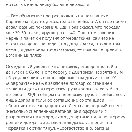
но гость к начальнику больше не заходил.
— Все обвинение построено лишь на показаниях
Корнилова. Других доказательств не было. А он все время
давал разные показания. Один раз сказал, что передал
мне 20-30 тысяч, другой раз — 40. При этом говорил —
черный пакет он получил от Червяткина, сам его не
открывал, денег не видел, но догадывался, что они там
лежат, и даже знал точную сумму, — пояснял в прениях
Евгений Ципляев.
Осужденный уверяет, что никаких договоренностей о
деньгах не было. По телефону с Дмитрием Червяткиным
обсуждался лишь вопрос оформления документов. «У
«Совфрахта» не был заключен договор со станцией
«Зеленый Дол» на перевозку груза «рельсы», хотя был
договор с РЖД в общем на перевозку грузов. Требовалось
лишь дополнительное соглашение со станцией», —
объясняет железнодорожник. С его слов, первый «сцеп»
(несколько сцепленных вагонов) они оформили с
разрешения нижегородского департамента, а по второму
решили дождаться заключения допсоглашения, но
Червяткин с этим тянул. «Соответственно, вагоны