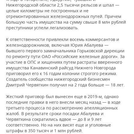
Нижегородской области 2,5 тысячи рельсов и шпал —
целые километры не построенных и не
отремонтированных железнодорожных путей. Причем
большую часть имущества на сумму свыше 8 млн рублей
преступники успели легализовать.
К ответственности привлекли восемь коммерсантов и
железнодорожников, включая Юрия Абалуева —
бывшего первого замначальника Горьковской дирекции
по ремонту пути ОАО «Российские железные дороги». За
участие в ОПС и хищениях путем растраты вверенного
имущества Канавинский райсуд Нижнего Новгорода
приговорил его к 16 годам колонии строгого режима.
Создатель сообщества нижегородский бизнесмен
Дмитрий Червяткин получил на 2 года больше — 18 лет.
Жесткий приговор был вынесен еще в 2019-м, однако
последние правки в него внесли месяц назад — в ходе
третьего процесса по рассмотрению апелляционных
жалоб. В результате сроки посадки Абалуева и
Червяткина сократились вдвое — до 8 и 9 лет
соответственно. Но на них висят еще и уголовные
штрафы в 350 тысяч и 1 млн рублей.