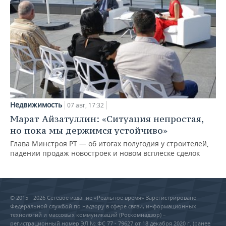
Недвижимость
07 авг, 17:32
Марат Айзатуллин: «Ситуация непростая,
но пока мы держимся устойчиво»
Глава Минстроя РТ — об итогах полугодия у строителей,
падении продаж новостроек и новом всплеске сделок
© 2015 - 2026 Сетевое издание «Реальное время» Зарегистрировано
Федеральной службой по надзору в сфере связи, информационных
технологий и массовых коммуникаций (Роскомнадзор) –
регистрационный номер ЭЛ № ФС 77 - 79627 от 18 декабря 2020 г. (ранее