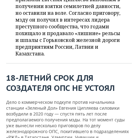
ВОДНЫЕ ВИДЫ СПОРТА
ОБРАЗОВАНИЕ
получении взятки семилетней давности,
но оставили на воле. Согласно приговору,
ХОККЕЙ С МЯЧОМ
ПРОИСШЕСТВИЯ
мзду он получил в интересах лидера
преступного сообщества, что годами
похищало и продавало «лишние» рельсы
и шпалы с Горьковской железной дороги
предприятиям России, Латвии и
Казахстана.
18-ЛЕТНИЙ СРОК ДЛЯ
СОЗДАТЕЛЯ ОПС НЕ УСТОЯЛ
Дело о коммерческом подкупе против начальника
станции «Зеленый Дол» Евгения Ципляева силовики
возбудили в 2020 году — спустя пять лет после
предполагаемого получения мзды. На тот момент суды
уже вынесли несколько приговоров по делу
железнодорожного ОПС, похитившего в подразделениях
«РЖД» в Татарстане, Удмуртии, Чувашии и