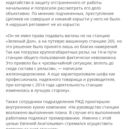
ходатайство в защиту отстраненного от работы
начальника и попросили рассмотреть его дело
объективно. По мнению подчиненных, преступления
Ципляев не совершал и никакой корысти у него не было.
А нарушил регламент не из корысти.
«Он не имел права подавать вагоны не на станцию
«Зеленый Дол», а на путевую машинную станцию 205, но
это решение было принято лишь из благих намерений.
Так как погрузка крупногабаритных рельс на 14-м пути
станции общего пользования фактически невозможна.
Это привело бы к чрезвычайной ситуации, вплоть до
схода состава с рельсов», — написали
железнодорожники. А еще характеризовали шефа как
профессионала, надежного товарища и руководителя,
при котором с 2014 года «деятельность станции
изменилась в лучшую сторону».
Также сотрудники подразделения РЖД приоткрыли
внутреннюю кухню компании: «На руководство станции
возложено выполнение плана. В случае его выполнения
работники подлежат премированию. Именно с этой
целью Евгений Анатольевич стремился осуществить
погрузку за счет станции».