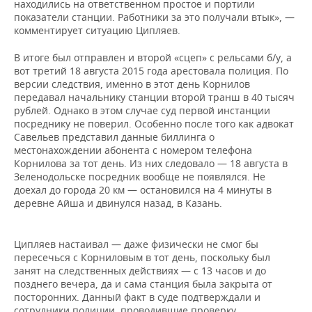
находились на ответственном простое и портили
показатели станции. Работники за это получали втык», —
комментирует ситуацию Ципляев.
В итоге был отправлен и второй «сцеп» с рельсами б/у, а
вот третий 18 августа 2015 года арестовала полиция. По
версии следствия, именно в этот день Корнилов
передавал начальнику станции второй транш в 40 тысяч
рублей. Однако в этом случае суд первой инстанции
посреднику не поверил. Особенно после того как адвокат
Савельев представил данные биллинга о
местонахождении абонента с номером телефона
Корнилова за тот день. Из них следовало — 18 августа в
Зеленодольске посредник вообще не появлялся. Не
доехал до города 20 км — остановился на 4 минуты в
деревне Айша и двинулся назад, в Казань.
Ципляев настаивал — даже физически не смог бы
пересечься с Корниловым в тот день, поскольку был
занят на следственных действиях — с 13 часов и до
позднего вечера, да и сама станция была закрыта от
посторонних. Данный факт в суде подтверждали и
сотрудники полиции, проводившие проверку