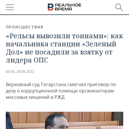
РЕГИОНЫ
ПРОИСШЕСТВИЯ
«Рельсы вывозили тоннами»: как
БАШКОРТОСТАН
НОВОСТИ
начальника станции «Зеленый
ТАТАРСТАН
АНАЛИТИКА
Дол» не посадили за взятку от
лидера ОПС
УДМУРТИЯ
НОВОСТИ АНАЛИТИКИ
ЭКОНОМИКА
00:00, 24.05.2022
ДЕКЛАРАЦИИ О ДОХОДАХ
НОВОСТИ ЭКОНОМИКИ
ПРОМЫШЛЕННОСТЬ
Верховный суд Татарстана смягчил приговор по
КОРОЛИ ГОСЗАКАЗА ПФО
ФИНАНСЫ
НОВОСТИ
НЕДВИЖИМОСТЬ
делу о коррупционной помощи организаторам
ПРОМЫШЛЕННОСТИ
массовых хищений в РЖД
ВУЗЫ ТАТАРСТАНА
БАНКИ
НОВОСТИ НЕДВИЖИМОСТИ
АВТО
АГРОПРОМ
КОМУ ПРИНАДЛЕЖАТ
БЮДЖЕТ
НОВОСТИ АВТО
БИЗНЕС
ТОРГОВЫЕ ЦЕНТРЫ
МАШИНОСТРОЕНИЕ
ТАТАРСТАНА
ИНВЕСТИЦИИ
НОВОСТИ БИЗНЕСА
ТЕХНОЛОГИИ