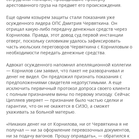
арестованного груза на предмет его происхождения.
Еще одним козырем защиты стали показания уже
осужденного лидера ОПС Дмитрия Червяткина. Он
отрицал какую-либо передачу денежных средств через
Корнилова. Правда, этот довод суд первой инстанции
отверг, поскольку силовикам удалось зафиксировать
часть июльских переговоров Червяткина с Корниловым о
необходимости передать денежные средства.
Адвокат осужденного напомнил апелляционной коллегии
— Корнилов сам заявил, что пакет не разворачивал и
денег не видел. Он предложил признать показания с
предположениями свидетеля недопустимыми. А еще
исключить первичный протокол допроса своего клиента
с полным признанием вины по первому эпизоду. Сейчас
Ципляев уверяет — признание было частью сделки и
гарантии, что он не окажется в СИЗО, а сможет
ухаживать за больной матерью.
«Никаких денег ни от Корнилова, ни от Червяткина я не
получал — ни за оформление перевозочных документов,
ни за подачу вагонов. Прошу оправдать», — обратился к