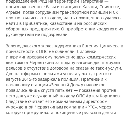
подразделения РЖД на территории Татарстана —
производственные базы и станции в Казани, Свияжске,
Агрызе. Когда сотрудники транспортной полиции и СК
плотно взялись за это дело, часть похищенного удалось
найти в Прибалтике, Казахстане и на российских
оборонных предприятиях. О приобретении краденого их
руководители не подозревали.
Зеленодольского железнодорожника Евгения Ципляева в
причастности к ОПС не обвиняли. Силовики
инкриминировали ему получение двух коммерческих
«взяток» от Червяткина за подачу вагонов для погрузки
рельсов в отсутствие договора на оказание такой услуги.
Две платформы с рельсами успели уехать, третью в
августе 2015-го задержала полиция. Претензии к
начальнику станции «Зеленый Дол» у силовиков
появились лишь спустя пять лет — показания против
него дал уже осужденный по делу ОПС Артем Корнилов.
Следствие считает его номинальным директором
учрежденной Червяткиным компании «РТС», через
которую прокручивали похищенные рельсы и деньги.