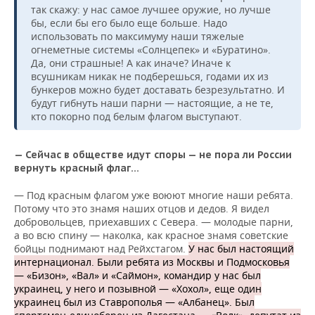
так скажу: у нас самое лучшее оружие, но лучше
бы, если бы его было еще больше. Надо
использовать по максимуму наши тяжелые
огнеметные системы «Солнцепек» и «Буратино».
Да, они страшные! А как иначе? Иначе к
всушникам никак не подберешься, годами их из
бункеров можно будет доставать безрезультатно. И
будут гибнуть наши парни — настоящие, а не те,
кто покорно под белым флагом выступают.
— Сейчас в обществе идут споры — не пора ли России
вернуть красный флаг…
— Под красным флагом уже воюют многие наши ребята.
Потому что это знамя наших отцов и дедов. Я видел
добровольцев, приехавших с Севера. — молодые парни,
а во всю спину — наколка, как красное знамя советские
бойцы поднимают над Рейхстагом.
У нас был настоящий
интернационал. Были ребята из Москвы и Подмосковья
— «Бизон», «Вал» и «Саймон», командир у нас был
украинец, у него и позывной — «Хохол», еще один
украинец был из Ставрополья — «Албанец». Был