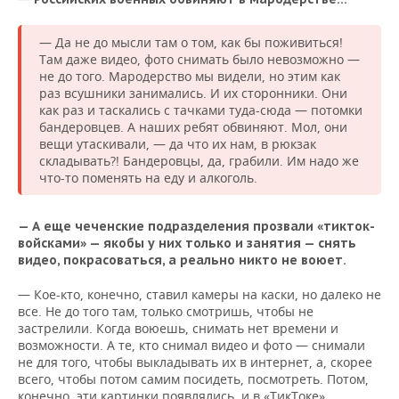
— Да не до мысли там о том, как бы поживиться!
Там даже видео, фото снимать было невозможно —
не до того. Мародерство мы видели, но этим как
раз всушники занимались. И их сторонники. Они
как раз и таскались с тачками туда-сюда — потомки
бандеровцев. А наших ребят обвиняют. Мол, они
вещи утаскивали, — да что их нам, в рюкзак
складывать?! Бандеровцы, да, грабили. Им надо же
что-то поменять на еду и алкоголь.
— А еще чеченские подразделения прозвали «тикток-
войсками» — якобы у них только и занятия — снять
видео, покрасоваться, а реально никто не воюет.
— Кое-кто, конечно, ставил камеры на каски, но далеко не
все. Не до того там, только смотришь, чтобы не
застрелили. Когда воюешь, снимать нет времени и
возможности. А те, кто снимал видео и фото — снимали
не для того, чтобы выкладывать их в интернет, а, скорее
всего, чтобы потом самим посидеть, посмотреть. Потом,
конечно, эти картинки появлялись, и в «ТикТоке»