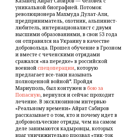
Казанец Айрат Сабиров — человек с
НЕФТЕХИМИЯ
уникальной биографией. Потомок
РОЗНИЧНАЯ ТОРГОВЛЯ
НОВОСТИ ТЕХНОЛОГИЙ
МЕРОПРИЯТИЯ
революционера Махмуда Дулат-Али,
НЕФТЬ
предприниматель, охотник, альпинист-
ТРАНСПОРТ
IT
НОВОСТИ МЕРОПРИЯТИЙ
СПОРТ
любитель, интернационалист с двумя
ОПК
высшими образованиями, в свои 53 года
УСЛУГИ
МЕДИА
ВЫЕЗДНАЯ РЕДАКЦИЯ
НОВОСТИ СПОРТА
ОБЩЕСТВО
он отправился на Украину в качестве
ЭНЕРГЕТИКА
добровольца. Прошел обучение в Грозном
ТЕЛЕКОММУНИКАЦИИ
БИЗНЕС-БРАНЧИ
ФУТБОЛ
НОВОСТИ ОБЩЕСТВА
ФОТОГАЛЕРЕЯ
и вместе с чеченскими отрядами
сражался «на передке» в российской
ONLINE-КОНФЕРЕНЦИИ
ХОККЕЙ
ВЛАСТЬ
военной
спецоперации
, которую
СЮЖЕТЫ
предлагает все-таки называть
полноценной войной*. Пройдя
ОТКРЫТАЯ ЛЕКЦИЯ
БАСКЕТБОЛ
ИНФРАСТРУКТУРА
СПРАВОЧНИК
Мариуполь, был контужен в
бою за
Попасную
, вернулся и сейчас проходит
ВОЛЕЙБОЛ
ИСТОРИЯ
СПИСОК ПЕРСОН
ПОЛНАЯ ВЕРСИЯ
лечение. В эксклюзивном интервью
«Реальному времени» Айрат Сабиров
КИБЕРСПОРТ
КУЛЬТУРА
СПИСОК КОМПАНИЙ
рассказывает о том, кто и почему идет в
добровольческие отряды, чем на самом
ФИГУРНОЕ КАТАНИЕ
МЕДИЦИНА
деле занимаются кадыровцы, которых
враг уничижительно прозвал «тик-ток