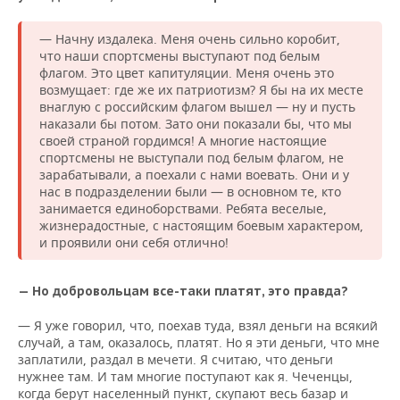
— Начну издалека. Меня очень сильно коробит,
что наши спортсмены выступают под белым
флагом. Это цвет капитуляции. Меня очень это
возмущает: где же их патриотизм? Я бы на их месте
внаглую с российским флагом вышел — ну и пусть
наказали бы потом. Зато они показали бы, что мы
своей страной гордимся! А многие настоящие
спортсмены не выступали под белым флагом, не
зарабатывали, а поехали с нами воевать. Они и у
нас в подразделении были — в основном те, кто
занимается единоборствами. Ребята веселые,
жизнерадостные, с настоящим боевым характером,
и проявили они себя отлично!
— Но добровольцам все-таки платят, это правда?
— Я уже говорил, что, поехав туда, взял деньги на всякий
случай, а там, оказалось, платят. Но я эти деньги, что мне
заплатили, раздал в мечети. Я считаю, что деньги
нужнее там. И там многие поступают как я. Чеченцы,
когда берут населенный пункт, скупают весь базар и