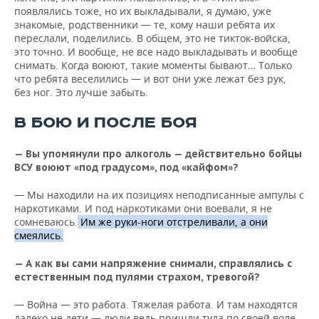
появлялись тоже, но их выкладывали, я думаю, уже
знакомые, родственники — те, кому наши ребята их
переслали, поделились. В общем, это не тикток-войска,
это точно. И вообще, не все надо выкладывать и вообще
снимать. Когда воюют, такие моменты бывают… Только
что ребята веселились — и вот они уже лежат без рук,
без ног. Это лучше забыть.
В БОЮ И ПОСЛЕ БОЯ
— Вы упомянули про алкоголь — действительно бойцы
ВСУ воюют «под градусом», под «кайфом»?
— Мы находили на их позициях неподписанные ампулы с
наркотиками. И под наркотиками они воевали, я не
сомневаюсь.
Им же руки-ноги отстреливали, а они
смеялись.
— А как вы сами напряжение снимали, справлялись с
естественным под пулями страхом, тревогой?
— Война — это работа. Тяжелая работа. И там находятся
далеко не дети — люди ведь пришли туда по своей воле.