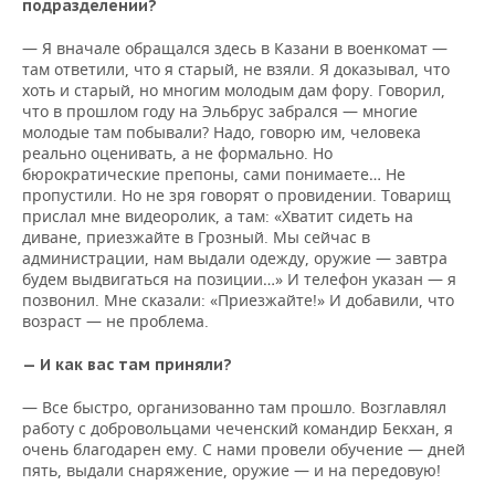
подразделении?
— Я вначале обращался здесь в Казани в военкомат —
там ответили, что я старый, не взяли. Я доказывал, что
хоть и старый, но многим молодым дам фору. Говорил,
что в прошлом году на Эльбрус забрался — многие
молодые там побывали? Надо, говорю им, человека
реально оценивать, а не формально. Но
бюрократические препоны, сами понимаете… Не
пропустили. Но не зря говорят о провидении. Товарищ
прислал мне видеоролик, а там: «Хватит сидеть на
диване, приезжайте в Грозный. Мы сейчас в
администрации, нам выдали одежду, оружие — завтра
будем выдвигаться на позиции…» И телефон указан — я
позвонил. Мне сказали: «Приезжайте!» И добавили, что
возраст — не проблема.
— И как вас там приняли?
— Все быстро, организованно там прошло. Возглавлял
работу с добровольцами чеченский командир Бекхан, я
очень благодарен ему. С нами провели обучение — дней
пять, выдали снаряжение, оружие — и на передовую!