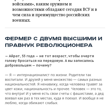
ВОДНЫЕ ВИДЫ СПОРТА
ОБРАЗОВАНИЕ
войсками», каким оружием и
возможностями обладают сегодня ВСУ и в
ХОККЕЙ С МЯЧОМ
ПРОИСШЕСТВИЯ
чем сила и преимущество российских
военных.
ФЕРМЕР С ДВУМЯ ВЫСШИМИ И
ПРАВНУК РЕВОЛЮЦИОНЕРА
— Айрат, 53 года — не тот возраст, чтобы очертя
голову бросаться на передовую. А вы записались
добровольцем — почему?
— Я — интернационалист по жизни. Родители так
воспитали. И друзей у меня множество — самых разных
национальностей. Я ненавижу, когда человека травят за
цвет кожи, национальность и прочее. Человек — это то,
что внутри! И у меня есть свои счеты с фашистами, а дед
воевал как раз в тех местах, куда я поехал. И вообще я не
люблю, когда обижают слабых.