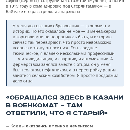
сафы» («Фронт»), сотрудничал с газетой «Чулпан», а погиб
в 1919 году в командировке под Стерлитамаком — в
Баймаке его расстреляли анархисты.
У меня два высших образования — экономист и
историк. Но это оказалось не мое — и менеджером
в торговле мне не понравилось быть, и историю
сейчас так перевирают, что просто невозможно
всерьез к этому относиться. Есть среднее
техническое, я владею несколькими профессиями
— я и холодильщик, и сварщик, и автомеханик. А
фермерством занялся вместе с отцом, он у меня
был геологом, нефтяником, а в перестройку решил
заняться сельским хозяйством. Я просто продолжил
дело отца.
«ОБРАЩАЛСЯ ЗДЕСЬ В КАЗАНИ
В ВОЕНКОМАТ — ТАМ
ОТВЕТИЛИ, ЧТО Я СТАРЫЙ»
— Как вы оказались именно в чеченском