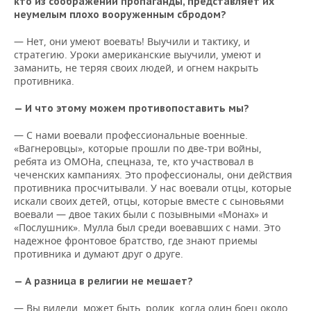
кто из соображений пропаганды, представляет их
неумелым плохо вооруженным сбродом?
— Нет, они умеют воевать! Выучили и тактику, и
стратегию. Уроки американские выучили, умеют и
заманить, не теряя своих людей, и огнем накрыть
противника.
— И что этому можем противопоставить мы?
— С нами воевали профессиональные военные.
«Вагнеровцы», которые прошли по две-три войны,
ребята из ОМОНа, спецназа, те, кто участвовал в
чеченских кампаниях. Это профессионалы, они действия
противника просчитывали. У нас воевали отцы, которые
искали своих детей, отцы, которые вместе с сыновьями
воевали — двое таких были с позывными «Монах» и
«Послушник». Мулла был среди воевавших с нами. Это
надежное фронтовое братство, где знают приемы
противника и думают друг о друге.
— А разница в религии не мешает?
— Вы видели, может быть, ролик, когда один боец около