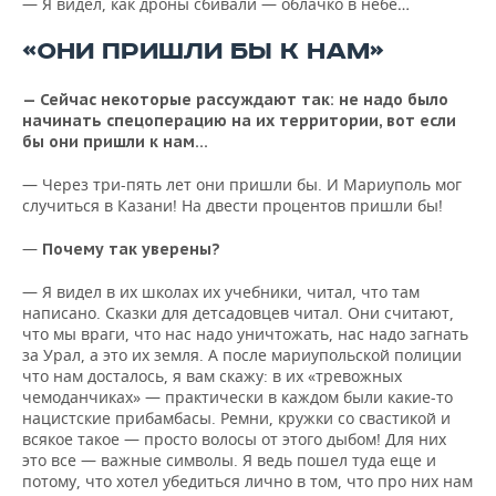
— Я видел, как дроны сбивали — облачко в небе…
«ОНИ ПРИШЛИ БЫ К НАМ»
— Сейчас некоторые рассуждают так: не надо было
начинать спецоперацию на их территории, вот если
бы они пришли к нам…
— Через три-пять лет они пришли бы. И Мариуполь мог
случиться в Казани! На двести процентов пришли бы!
—
Почему так уверены?
— Я видел в их школах их учебники, читал, что там
написано. Сказки для детсадовцев читал. Они считают,
что мы враги, что нас надо уничтожать, нас надо загнать
за Урал, а это их земля. А после мариупольской полиции
что нам досталось, я вам скажу: в их «тревожных
чемоданчиках» — практически в каждом были какие-то
нацистские прибамбасы. Ремни, кружки со свастикой и
всякое такое — просто волосы от этого дыбом! Для них
это все — важные символы. Я ведь пошел туда еще и
потому, что хотел убедиться лично в том, что про них нам