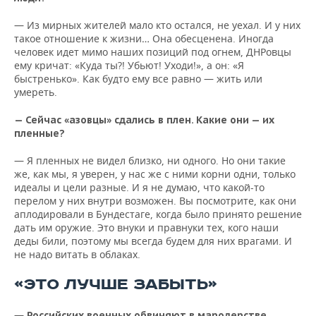
— Из мирных жителей мало кто остался, не уехал. И у них
такое отношение к жизни… Она обесценена. Иногда
человек идет мимо наших позиций под огнем, ДНРовцы
ему кричат: «Куда ты?! Убьют! Уходи!», а он: «Я
быстренько». Как будто ему все равно — жить или
умереть.
— Сейчас «азовцы» сдались в плен. Какие они — их
пленные?
— Я пленных не видел близко, ни одного. Но они такие
же, как мы, я уверен, у нас же с ними корни одни, только
идеалы и цели разные. И я не думаю, что какой-то
перелом у них внутри возможен. Вы посмотрите, как они
аплодировали в Бундестаге, когда было принято решение
дать им оружие. Это внуки и правнуки тех, кого наши
деды били, поэтому мы всегда будем для них врагами. И
не надо витать в облаках.
«ЭТО ЛУЧШЕ ЗАБЫТЬ»
—
Российских военных обвиняют в мародерстве…