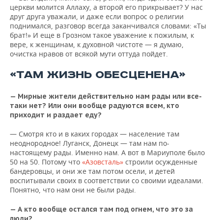
церкви молится Аллаху, а второй его прикрывает? У нас
друг друга уважали, и даже если вопрос о религии
поднимался, разговор всегда заканчивался словами: «Ты
брат!» И еще в Грозном такое уважение к пожилым, к
вере, к женщинам, к духовной чистоте — я думаю,
очистка нравов от всякой мути оттуда пойдет.
«ТАМ ЖИЗНЬ ОБЕСЦЕНЕНА»
— Мирные жители действительно нам рады или все-
таки нет? Или они вообще радуются всем, кто
приходит и раздает еду?
— Смотря кто и в каких городах — население там
неоднородное! Луганск, Донецк — там нам по-
настоящему рады. Именно нам. А вот в Мариуполе было
50 на 50. Потому что
«Азовсталь»
строили осужденные
бандеровцы, и они же там потом осели, и детей
воспитывали своих в соответствии со своими идеалами.
Понятно, что нам они не были рады.
— А кто вообще остался там под огнем, что это за
люди?