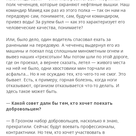
полк чеченцев, которые охраняют нефтяные вышки. Наш
командир Мамед как раз из этого полка — так он нам на
передовую сам, понимаете, сам, будучи командиром,
привез воды! За рулем был — как это характеризует его
человеческие качества, понимаете?
Или, было дело, один водитель спасовал ехать за
ранеными на передовую. А чеченец выдернул его из
машины и поехал под сплошным минометным огнем и
вывез наших «трехсотых»! Мы потом шли по этой дороге,
где он проехал, а вернее сказать, летел — живого места
на ней не было, одни хвостовики мин торчали из
асфальта… Но я не осуждаю тех, кто чего-то не смог. Это
бывает. Есть, к примеру, горная болезнь, когда ноги
отказывают, организм отказывается что-то делать. И
здесь такое может быть.
—
Какой совет дали бы тем, кто хочет поехать
добровольцем?
— В Грозном набор добровольцев, насколько я знаю,
прекратили. Сейчас будут воевать профессионалы,
контрактники. Но тем, кто хочет участвовать в