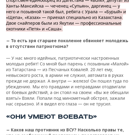
спортсмен-единоборец из Дагестана — «Волк», депутат из
Ханты-Мансийска — чеченец «Супьян», даргинец — у
него и позывной такой был, ребята с Урала — «Бурый» и
«Щепа», «Казах» — приехал специально из Казахстана.
Двое снайперов были из Якутии — профессиональные
охотники «Петя» и «Саша».
— То есть зря старшее поколение обвиняет молодежь
в отсутствии патриотизма?
— У нас много идейных, патриотически настроенных
молодых ребят! Со мной был парень с позывным «Малой»
из Татарстана — из Песчаных Ковалей. 20 лет ему,
невысокого роста, в армии не служил, автомата в руках
прежде не держал. А внутри — железо! Он пошел туда по
убеждению. Мы его правдами и неправдами отодвигали
от боевых действий, а он стоял на своем: «Вы же обещали
взять!» Взяли. Попали под минометный обстрел, зажали
нас серьезно. И я видел его глаза — он не трусил.
«ОНИ УМЕЮТ ВОЕВАТЬ»
— Каков наш противник из ВСУ? Насколько правы те,