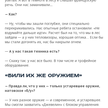
убитых. А вот в темноте в лесу я слышал французскую
речь. Они нас заманивали…
— Как?
— Ну, чтобы мы зашли поглубже, они специально
перекрикивались. Нас опытные ребята остановили: «Не
вздумайте дальше идти». Расчет был на то, что мы в лес
зайдем — а у них тепловизоры, хорошая оптика... Если бы
мы стали догонять их, нас бы накрыли огнем.
—
А у нас такая техника есть?
— Скажу так: у нас все было. В том числе и трофейное
оборудование.
«БИЛИ ИХ ЖЕ ОРУЖИЕМ»
— Правда ли, что у них — только устаревшее оружие,
натовское «б/у»?
— У них разное оружие — и современное, и устаревшее.
Мы смогли захватить «Джевелин» с блоком управления.