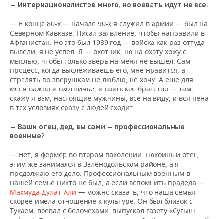
— Интернационалистов много, но воевать идут не все.
— В конце 80-х — начале 90-х я служил в армии — был на
Северном Кавказе. Писал заявление, чтобы направили в
Афганистан. Но это был 1989 год — войска как раз оттуда
вывели, я не успел. Я — охотник, но на охоту хожу с
мыслью, чтобы только зверь на меня не вышел. Сам
процесс, когда выслеживаешь его, мне нравится, а
стрелять по зверушкам не люблю, не хочу. А еще для
меня важно и охотничье, и воинское братство — там,
скажу я вам, настоящие мужчины, все на виду, и вся пена
в тех условиях сразу с людей сходит.
— Ваши отец, дед, вы сами — профессиональные
военные?
— Нет, я фермер во втором поколении. Покойный отец
этим же занимался в Зеленодольском районе, а я
продолжаю его дело. Профессиональным военным в
нашей семье никто не был, а если вспомнить прадеда —
Махмуда Дулат-Али
— можно сказать, что наша семья
скорее имела отношение к культуре. Он был близок с
Тукаем, воевал с белочехами, выпускал газету «Сугыш