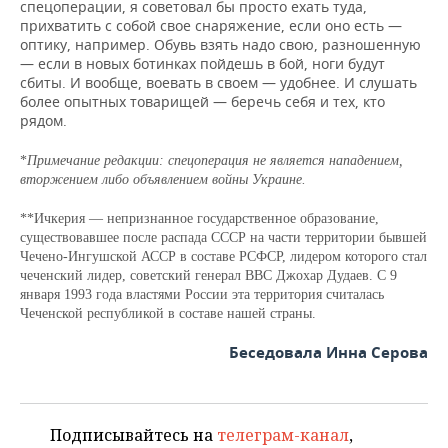
спецоперации, я советовал бы просто ехать туда,
прихватить с собой свое снаряжение, если оно есть —
оптику, например. Обувь взять надо свою, разношенную
— если в новых ботинках пойдешь в бой, ноги будут
сбиты. И вообще, воевать в своем — удобнее. И слушать
более опытных товарищей — беречь себя и тех, кто
рядом.
*
Примечание р
едакции: спецоперация не является нападением,
вторжением либо объявлением войны Украине.
**Ичкерия — непризнанное государственное образование,
существовавшее после распада СССР на части территории бывшей
Чечено-Ингушской АССР в составе РСФСР, лидером которого стал
чеченский лидер, советский генерал ВВС Джохар Дудаев. С 9
января 1993 года властями России эта территория считалась
Чеченской республикой в составе нашей страны.
Беседовала Инна Серова
Подписывайтесь на
телеграм-канал
,