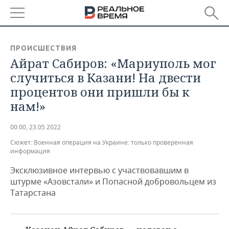
РЕГИОНЫ
ПРОИСШЕСТВИЯ
Айрат Сабиров: «Мариуполь мог
БАШКОРТОСТАН
НОВОСТИ
случиться в Казани! На двести
ТАТАРСТАН
АНАЛИТИКА
процентов они пришли бы к
нам!»
УДМУРТИЯ
НОВОСТИ АНАЛИТИКИ
ЭКОНОМИКА
00:00, 23.05.2022
ДЕКЛАРАЦИИ О ДОХОДАХ
НОВОСТИ ЭКОНОМИКИ
ПРОМЫШЛЕННОСТЬ
Сюжет:
Военная операция на Украине: только проверенная
информация
КОРОЛИ ГОСЗАКАЗА ПФО
ФИНАНСЫ
НОВОСТИ
НЕДВИЖИМОСТЬ
ПРОМЫШЛЕННОСТИ
Эксклюзивное интервью с участвовавшим в
ВУЗЫ ТАТАРСТАНА
БАНКИ
НОВОСТИ НЕДВИЖИМОСТИ
АВТО
штурме «Азовстали» и Попасной добровольцем из
АГРОПРОМ
Татарстана
КОМУ ПРИНАДЛЕЖАТ
БЮДЖЕТ
НОВОСТИ АВТО
БИЗНЕС
ТОРГОВЫЕ ЦЕНТРЫ
МАШИНОСТРОЕНИЕ
ТАТАРСТАНА
ИНВЕСТИЦИИ
НОВОСТИ БИЗНЕСА
ТЕХНОЛОГИИ