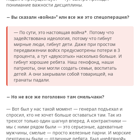
понимание важности дисциплины.
— Вы сказали «война»* или все же это спецоперация?
— По сути, это настоящая война*. Потому что
задействована идеология, потому что гибнут
мирные люди, гибнут дети. Даже при простом
передвижении войск предусмотрены потери в 3
процента, а тут «двухсотых» насколько больше. И
гибнут хорошие ребята. Наш генофонд, наши
патриоты, они могли создать семьи, воспитать
детей. А они закрывали собой товарищей, на
гранаты падали.
— Но не все же поголовно там смельчаки?
— Вот был у нас такой момент — генерал подъехал и
спросил, кто не хочет больше оставаться там. Так из
трехсот только один шагнул вперед. А контрактники —
мы с ними рядом были — это серьезные, адекватные
мужчины, смелые — просто железные парни. И морские
пехотинцы были — отличные ребята. Был «нефтяной»