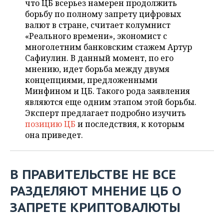
что ЦБ всерьез намерен продолжить
НЕФТЕХИМИЯ
борьбу по полному запрету цифровых
РОЗНИЧНАЯ ТОРГОВЛЯ
НОВОСТИ ТЕХНОЛОГИЙ
МЕРОПРИЯТИЯ
валют в стране, считает колумнист
НЕФТЬ
«Реального времени», экономист с
ТРАНСПОРТ
IT
НОВОСТИ МЕРОПРИЯТИЙ
СПОРТ
многолетним банковским стажем Артур
ОПК
Сафиулин. В данный момент, по его
УСЛУГИ
МЕДИА
ВЫЕЗДНАЯ РЕДАКЦИЯ
НОВОСТИ СПОРТА
ОБЩЕСТВО
мнению, идет борьба между двумя
ЭНЕРГЕТИКА
концепциями, предложенными
ТЕЛЕКОММУНИКАЦИИ
БИЗНЕС-БРАНЧИ
ФУТБОЛ
НОВОСТИ ОБЩЕСТВА
ФОТОГАЛЕРЕЯ
Минфином и ЦБ. Такого рода заявления
являются еще одним этапом этой борьбы.
ONLINE-КОНФЕРЕНЦИИ
ХОККЕЙ
ВЛАСТЬ
СЮЖЕТЫ
Эксперт предлагает подробно изучить
позицию ЦБ
и последствия, к которым
ОТКРЫТАЯ ЛЕКЦИЯ
БАСКЕТБОЛ
ИНФРАСТРУКТУРА
СПРАВОЧНИК
она приведет.
ВОЛЕЙБОЛ
ИСТОРИЯ
СПИСОК ПЕРСОН
ПОЛНАЯ ВЕРСИЯ
В ПРАВИТЕЛЬСТВЕ НЕ ВСЕ
КИБЕРСПОРТ
КУЛЬТУРА
СПИСОК КОМПАНИЙ
РАЗДЕЛЯЮТ МНЕНИЕ ЦБ О
ФИГУРНОЕ КАТАНИЕ
МЕДИЦИНА
ЗАПРЕТЕ КРИПТОВАЛЮТЫ