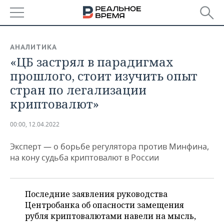
РЕГИОНЫ
АНАЛИТИКА
«ЦБ застрял в парадигмах
БАШКОРТОСТАН
НОВОСТИ
прошлого, стоит изучить опыт
ТАТАРСТАН
АНАЛИТИКА
стран по легализации
криптовалют»
УДМУРТИЯ
НОВОСТИ АНАЛИТИКИ
ЭКОНОМИКА
00:00, 12.04.2022
ДЕКЛАРАЦИИ О ДОХОДАХ
НОВОСТИ ЭКОНОМИКИ
ПРОМЫШЛЕННОСТЬ
Эксперт — о борьбе регулятора против Минфина,
КОРОЛИ ГОСЗАКАЗА ПФО
ФИНАНСЫ
НОВОСТИ
НЕДВИЖИМОСТЬ
на кону судьба криптовалют в России
ПРОМЫШЛЕННОСТИ
ВУЗЫ ТАТАРСТАНА
БАНКИ
НОВОСТИ НЕДВИЖИМОСТИ
АВТО
АГРОПРОМ
Последние заявления руководства
КОМУ ПРИНАДЛЕЖАТ
БЮДЖЕТ
НОВОСТИ АВТО
БИЗНЕС
ТОРГОВЫЕ ЦЕНТРЫ
МАШИНОСТРОЕНИЕ
Центробанка об опасности замещения
ТАТАРСТАНА
рубля криптовалютами навели на мысль,
ИНВЕСТИЦИИ
НОВОСТИ БИЗНЕСА
ТЕХНОЛОГИИ