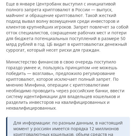
ВОДНЫЕ ВИДЫ СПОРТА
ОБРАЗОВАНИЕ
Еще в январе Центробанк выступил с инициативой
полного запрета криптовалют в России — выпуск,
ХОККЕЙ С МЯЧОМ
ПРОИСШЕСТВИЯ
майнинг и обращение криптовалют. Такой жесткий
подход вывал волну возмущения среди инвесторов и
клиентов крупнейших игроков. Запрет повлечет за собой
отток специалистов, сокращение рабочих мест и потери
для бюджета потенциальных поступлений в размере 50
млрд рублей в год. ЦБ видит в криптовалютах денежный
суррогат, который несет риски для граждан.
Министерство финансов в свою очередь поступило
гораздо умнее и, пользуясь принципом «не можешь
победить — возглавь», предложило регулирование
криптовалют, которое исключает полный запрет. По
мнению Минфина, операции с криптовалютами
необходимо проводить через российские банки, ввести
систему идентификации для владельцев кошельков и
разделить инвесторов на квалифицированных и
неквалифицированных.
Для информации: по разным данным, в настоящий
момент у россиян имеется порядка 12 миллионов
криптовалютных кошельков, объем средств на