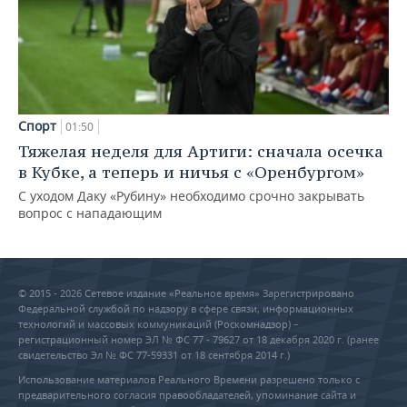
Спорт
01:50
Тяжелая неделя для Артиги: сначала осечка
в Кубке, а теперь и ничья с «Оренбургом»
С уходом Даку «Рубину» необходимо срочно закрывать
вопрос с нападающим
© 2015 - 2026 Сетевое издание «Реальное время» Зарегистрировано
Федеральной службой по надзору в сфере связи, информационных
технологий и массовых коммуникаций (Роскомнадзор) –
регистрационный номер ЭЛ № ФС 77 - 79627 от 18 декабря 2020 г. (ранее
свидетельство Эл № ФС 77-59331 от 18 сентября 2014 г.)
Использование материалов Реального Времени разрешено только с
предварительного согласия правообладателей, упоминание сайта и