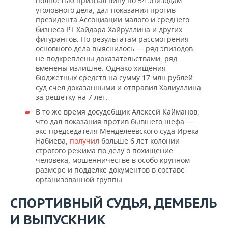
полностью признал вину по 54 эпизодам
уголовного дела, дал показания против
президента Ассоциации малого и среднего
бизнеса РТ Хайдара Хайруллина и других
фигурантов. По результатам рассмотрения
основного дела выяснилось — ряд эпизодов
не подкреплены доказательствами, ряд
вменены излишне. Однако хищения
бюджетных средств на сумму 17 млн рублей
суд счел доказанными и отправил Халиуллина
за решетку на 7 лет.
В то же время досудебщик Алексей Кайманов,
что дал показания против бывшего шефа —
экс-председателя Менделеевского суда Ирека
Набиева,
получил
больше 6 лет колонии
строгого режима по делу о похищение
человека, мошенничестве в особо крупном
размере и подделке документов в составе
организованной группы
СПОРТИВНЫЙ СУДЬЯ, ДЕМБЕЛЬ
И ВЫПУСКНИК