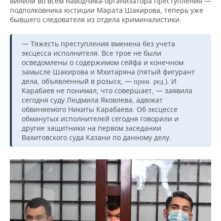
винили во всем наводчика-организатора преступления —
подполковника юстиции Марата Шакирова, теперь уже
бывшего следователя из отдела криминалистики.
— Тяжесть преступления вменена без учета
эксцесса исполнителя. Все трое не были
осведомлены о содержимом сейфа и конечном
замысле Шакирова и Мхитаряна (пятый фигурант
дела, объявленный в розыск, —
.). И
прим. ред
Карабаев не понимал, что совершает, — заявила
сегодня суду Людмила Яковлева, адвокат
обвиняемого Никиты Карабаева. Об эксцессе
обманутых исполнителей сегодня говорили и
другие защитники на первом заседании
Вахитовского суда Казани по данному делу.