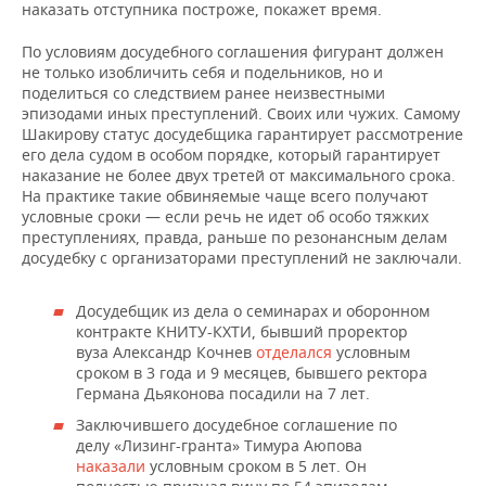
наказать отступника построже, покажет время.
По условиям досудебного соглашения фигурант должен
не только изобличить себя и подельников, но и
поделиться со следствием ранее неизвестными
эпизодами иных преступлений. Своих или чужих. Самому
Шакирову статус досудебщика гарантирует рассмотрение
его дела судом в особом порядке, который гарантирует
наказание не более двух третей от максимального срока.
На практике такие обвиняемые чаще всего получают
условные сроки — если речь не идет об особо тяжких
преступлениях, правда, раньше по резонансным делам
досудебку с организаторами преступлений не заключали.
Досудебщик из дела о семинарах и оборонном
контракте КНИТУ-КХТИ, бывший проректор
вуза Александр Кочнев
отделался
условным
сроком в 3 года и 9 месяцев, бывшего ректора
Германа Дьяконова посадили на 7 лет.
Заключившего досудебное соглашение по
делу «Лизинг-гранта» Тимура Аюпова
наказали
условным сроком в 5 лет. Он