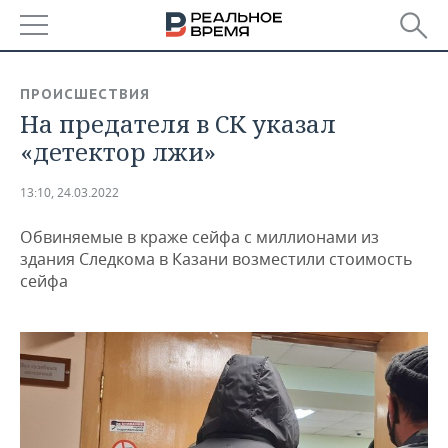
РЕГИОНЫ
ПРОИСШЕСТВИЯ
На предателя в СК указал
БАШКОРТОСТАН
НОВОСТИ
«детектор лжи»
ТАТАРСТАН
АНАЛИТИКА
13:10, 24.03.2022
УДМУРТИЯ
НОВОСТИ АНАЛИТИКИ
ЭКОНОМИКА
Обвиняемые в краже сейфа с миллионами из
ДЕКЛАРАЦИИ О ДОХОДАХ
НОВОСТИ ЭКОНОМИКИ
ПРОМЫШЛЕННОСТЬ
здания Следкома в Казани возместили стоимость
сейфа
КОРОЛИ ГОСЗАКАЗА ПФО
ФИНАНСЫ
НОВОСТИ
НЕДВИЖИМОСТЬ
ПРОМЫШЛЕННОСТИ
ВУЗЫ ТАТАРСТАНА
БАНКИ
НОВОСТИ НЕДВИЖИМОСТИ
АВТО
АГРОПРОМ
КОМУ ПРИНАДЛЕЖАТ
БЮДЖЕТ
НОВОСТИ АВТО
БИЗНЕС
ТОРГОВЫЕ ЦЕНТРЫ
МАШИНОСТРОЕНИЕ
ТАТАРСТАНА
ИНВЕСТИЦИИ
НОВОСТИ БИЗНЕСА
ТЕХНОЛОГИИ