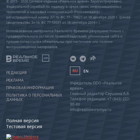
© 2015 - 2026 Сетевое издание «Реальное время» Зарегистрировано
Федеральной службой по надзору в сфере связи, информационных
технологий и массовых коммуникаций (Роскомнадзор) –
регистрационный номер ЭЛ № ФС 77 - 79627 от 18 декабря 2020 г. (ранее
свидетельство Эл № ФС 77-59331 от 18 сентября 2014 г.)
Использование материалов Реального Времени разрешено только с
предварительного согласия правообладателей, упоминание сайта и
прямая гиперссылка обязательны при частичном или полном
воспроизведении материалов.
18+
RU
EN
РЕДАКЦИЯ
РЕКЛАМА
Учредитель ООО «Реальное
ПРАВОВАЯ ИНФОРМАЦИЯ
время»
Главный редактор Саушина А.А.
ПОЛИТИКА О ПЕРСОНАЛЬНЫХ
Телефон редакции: +7 (843) 222-
ДАННЫХ
90-80
info@realnoevremya.ru
Полная версия
Тестовая версия