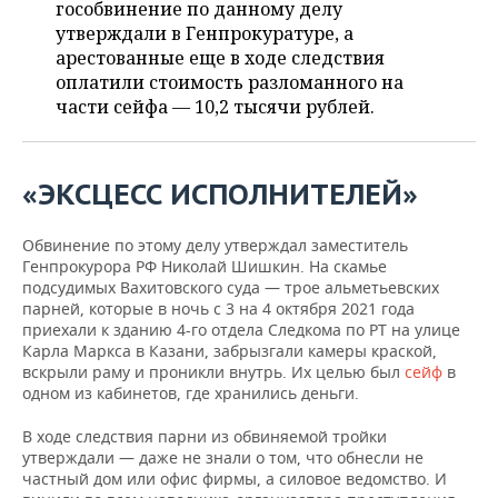
ВОДНЫЕ ВИДЫ СПОРТА
ОБРАЗОВАНИЕ
гособвинение по данному делу
утверждали в Генпрокуратуре, а
ХОККЕЙ С МЯЧОМ
ПРОИСШЕСТВИЯ
арестованные еще в ходе следствия
оплатили стоимость разломанного на
части сейфа — 10,2 тысячи рублей.
«ЭКСЦЕСС ИСПОЛНИТЕЛЕЙ»
Обвинение по этому делу утверждал заместитель
Генпрокурора РФ Николай Шишкин. На скамье
подсудимых Вахитовского суда — трое альметьевских
парней, которые в ночь с 3 на 4 октября 2021 года
приехали к зданию 4-го отдела Следкома по РТ на улице
Карла Маркса в Казани, забрызгали камеры краской,
вскрыли раму и проникли внутрь. Их целью был
сейф
в
одном из кабинетов, где хранились деньги.
В ходе следствия парни из обвиняемой тройки
утверждали — даже не знали о том, что обнесли не
частный дом или офис фирмы, а силовое ведомство. И