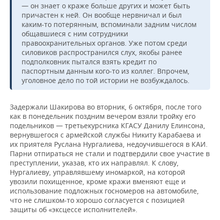
— он знает о краже больше других и может быть
причастен к ней. Он вообще нервничал и был
каким-то потерянным, вспоминали задним числом
общавшиеся с ним сотрудники
правоохранительных органов. Уже потом среди
силовиков распространился слух, якобы ранее
подполковник пытался взять кредит по
паспортным данным кого-то из коллег. Впрочем,
уголовное дело по той истории не возбуждалось.
Задержали Шакирова во вторник, 6 октября, после того
как в понедельник поздним вечером взяли тройку его
подельников — третьекурсника КГАСУ Данилу Елинсона,
вернувшегося с армейской службы Никиту Карабаева и
их приятеля Руслана Нургалиева, недоучившегося в КАИ.
Парни отпираться не стали и подтвердили свое участие в
преступлении, указав, кто их направлял. К слову,
Нургалиеву, управлявшему иномаркой, на которой
увозили похищенное, кроме кражи вменяют еще и
использование подложных госномеров на автомобиле,
что не слишком-то хорошо согласуется с позицией
защиты об «эксцессе исполнителей».