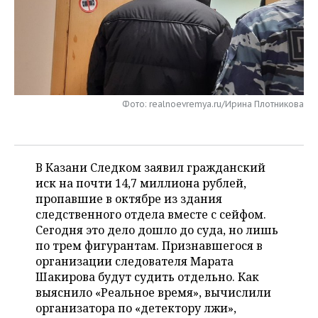
НЕФТЕХИМИЯ
РОЗНИЧНАЯ ТОРГОВЛЯ
НОВОСТИ ТЕХНОЛОГИЙ
МЕРОПРИЯТИЯ
НЕФТЬ
ТРАНСПОРТ
IT
НОВОСТИ МЕРОПРИЯТИЙ
СПОРТ
ОПК
УСЛУГИ
МЕДИА
ВЫЕЗДНАЯ РЕДАКЦИЯ
НОВОСТИ СПОРТА
ОБЩЕСТВО
ЭНЕРГЕТИКА
Фото: realnoevremya.ru/Ирина Плотникова
ТЕЛЕКОММУНИКАЦИИ
БИЗНЕС-БРАНЧИ
ФУТБОЛ
НОВОСТИ ОБЩЕСТВА
ФОТОГАЛЕРЕЯ
ONLINE-КОНФЕРЕНЦИИ
ХОККЕЙ
ВЛАСТЬ
СЮЖЕТЫ
В Казани Следком заявил гражданский
иск на почти 14,7 миллиона рублей,
ОТКРЫТАЯ ЛЕКЦИЯ
БАСКЕТБОЛ
ИНФРАСТРУКТУРА
СПРАВОЧНИК
пропавшие в октябре из здания
следственного отдела вместе с сейфом.
ВОЛЕЙБОЛ
ИСТОРИЯ
СПИСОК ПЕРСОН
ПОЛНАЯ ВЕРСИЯ
Сегодня это дело дошло до суда, но лишь
по трем фигурантам. Признавшегося в
КИБЕРСПОРТ
КУЛЬТУРА
СПИСОК КОМПАНИЙ
организации следователя Марата
Шакирова будут судить отдельно. Как
ФИГУРНОЕ КАТАНИЕ
МЕДИЦИНА
выяснило «Реальное время», вычислили
организатора по «детектору лжи»,