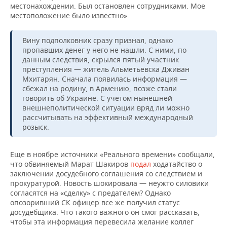
местонахождении. Был остановлен сотрудниками. Мое
местоположение было известно».
Вину подполковник сразу признал, однако
пропавших денег у него не нашли. С ними, по
данным следствия, скрылся пятый участник
преступления — житель Альметьевска Дживан
Мхитарян. Сначала появилась информация —
сбежал на родину, в Армению, позже стали
говорить об Украине. С учетом нынешней
внешнеполитической ситуации вряд ли можно
рассчитывать на эффективный международный
розыск.
Еще в ноябре источники «Реального времени» сообщали,
что обвиняемый Марат Шакиров
подал
ходатайство о
заключении досудебного соглашения со следствием и
прокуратурой. Новость шокировала — неужто силовики
согласятся на «сделку» с предателем? Однако
опозоривший СК офицер все же получил статус
досудебщика. Что такого важного он смог рассказать,
чтобы эта информация перевесила желание коллег