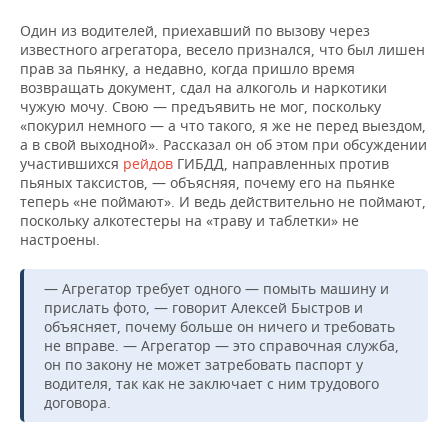
Один из водителей, приехавший по вызову через
известного агрегатора, весело признался, что был лишен
прав за пьянку, а недавно, когда пришло время
возвращать документ, сдал на алкоголь и наркотики
чужую мочу. Свою — предъявить не мог, поскольку
«покурил немного — а что такого, я же не перед выездом,
а в свой выходной». Рассказал он об этом при обсуждении
участившихся
рейдов
ГИБДД, направленных против
пьяных таксистов, — объясняя, почему его на пьянке
теперь «не поймают». И ведь действительно не поймают,
поскольку алкотестеры на «траву и таблетки» не
настроены.
— Агрегатор требует одного — помыть машину и
прислать фото, — говорит Алексей Быстров и
объясняет, почему больше он ничего и требовать
не вправе. — Агрегатор — это справочная служба,
он по закону не может затребовать паспорт у
водителя, так как не заключает с ним трудового
договора.