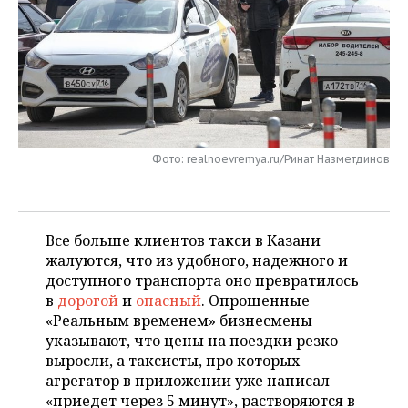
НЕФТЕХИМИЯ
РОЗНИЧНАЯ ТОРГОВЛЯ
НОВОСТИ ТЕХНОЛОГИЙ
МЕРОПРИЯТИЯ
НЕФТЬ
ТРАНСПОРТ
IT
НОВОСТИ МЕРОПРИЯТИЙ
СПОРТ
ОПК
УСЛУГИ
МЕДИА
ВЫЕЗДНАЯ РЕДАКЦИЯ
НОВОСТИ СПОРТА
ОБЩЕСТВО
ЭНЕРГЕТИКА
ТЕЛЕКОММУНИКАЦИИ
БИЗНЕС-БРАНЧИ
ФУТБОЛ
НОВОСТИ ОБЩЕСТВА
ФОТОГАЛЕРЕЯ
Фото: realnoevremya.ru/Ринат Назметдинов
ONLINE-КОНФЕРЕНЦИИ
ХОККЕЙ
ВЛАСТЬ
СЮЖЕТЫ
Все больше клиентов такси в Казани
ОТКРЫТАЯ ЛЕКЦИЯ
БАСКЕТБОЛ
ИНФРАСТРУКТУРА
СПРАВОЧНИК
жалуются, что из удобного, надежного и
доступного транспорта оно превратилось
ВОЛЕЙБОЛ
ИСТОРИЯ
СПИСОК ПЕРСОН
ПОЛНАЯ ВЕРСИЯ
в
дорогой
и
опасный
. Опрошенные
«Реальным временем» бизнесмены
КИБЕРСПОРТ
КУЛЬТУРА
СПИСОК КОМПАНИЙ
указывают, что цены на поездки резко
выросли, а таксисты, про которых
ФИГУРНОЕ КАТАНИЕ
МЕДИЦИНА
агрегатор в приложении уже написал
«приедет через 5 минут», растворяются в