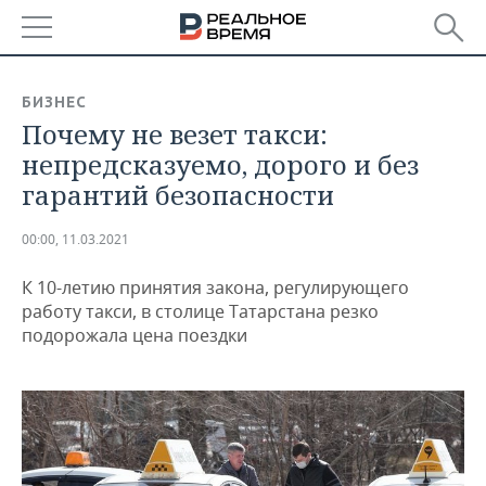
РЕГИОНЫ
БИЗНЕС
Почему не везет такси:
БАШКОРТОСТАН
НОВОСТИ
непредсказуемо, дорого и без
ТАТАРСТАН
АНАЛИТИКА
гарантий безопасности
УДМУРТИЯ
НОВОСТИ АНАЛИТИКИ
ЭКОНОМИКА
00:00, 11.03.2021
ДЕКЛАРАЦИИ О ДОХОДАХ
НОВОСТИ ЭКОНОМИКИ
ПРОМЫШЛЕННОСТЬ
К 10-летию принятия закона, регулирующего
работу такси, в столице Татарстана резко
КОРОЛИ ГОСЗАКАЗА ПФО
ФИНАНСЫ
НОВОСТИ
НЕДВИЖИМОСТЬ
подорожала цена поездки
ПРОМЫШЛЕННОСТИ
ВУЗЫ ТАТАРСТАНА
БАНКИ
НОВОСТИ НЕДВИЖИМОСТИ
АВТО
АГРОПРОМ
КОМУ ПРИНАДЛЕЖАТ
БЮДЖЕТ
НОВОСТИ АВТО
БИЗНЕС
ТОРГОВЫЕ ЦЕНТРЫ
МАШИНОСТРОЕНИЕ
ТАТАРСТАНА
ИНВЕСТИЦИИ
НОВОСТИ БИЗНЕСА
ТЕХНОЛОГИИ