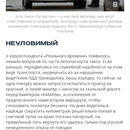
Есть такси «Татарстан» — у них свой автопарк, они несут
ответственность за водителя, поскольку с ним заключают договор,
напоминает собеседник издания.
realnoevremya.ru/Максим
Платонов
НЕУЛОВИМЫЙ
У корреспондента «Реального времени» появилось
немало вопросов по части безопасности такси. Если
раньше, передвигаясь по служебной надобности на этом
виде транспорта, нервничать из-за нарушения
водителем ПДД приходилось лишь изредка, то сейчас за
одну поездку можно запросто испытать и проезд на
красный, и лихой маневр с заносом на скользкой дороге
перед бампером «КАМАЗа», и отклонение от
предписанного навигатором маршрута, чтобы
сэкономить поллитра бензина. На днях водитель в
надежде сократить километраж решительно поехал в
снеговой тупик на краю поселка Нагорный, на
правильный путь вернуть его удалось только под угрозой
немедленного отказа от поездки.