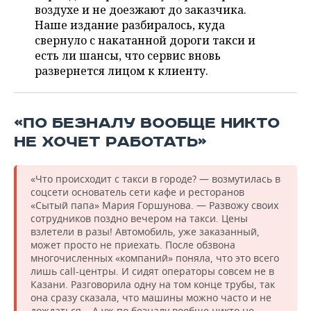
ВОДНЫЕ ВИДЫ СПОРТА
ОБРАЗОВАНИЕ
воздухе и не доезжают до заказчика.
Наше издание разбиралось, куда
ХОККЕЙ С МЯЧОМ
ПРОИСШЕСТВИЯ
свернуло с накатанной дороги такси и
есть ли шансы, что сервис вновь
развернется лицом к клиенту.
«ПО БЕЗНАЛУ ВООБЩЕ НИКТО
НЕ ХОЧЕТ РАБОТАТЬ»
«Что происходит с такси в городе? — возмутилась в
соцсети основатель сети кафе и ресторанов
«Сытый папа» Мария Горшунова. — Развожу своих
сотрудников поздно вечером на такси. Цены
взлетели в разы! Автомобиль, уже заказанный,
может просто не приехать. После обзвона
многочисленных «компаний» поняла, что это всего
лишь call-центры. И сидят операторы совсем не в
Казани. Разговорила одну на том конце трубы, так
она сразу сказала, что машины можно часто и не
дождаться... А уж по безналу вообще никто не