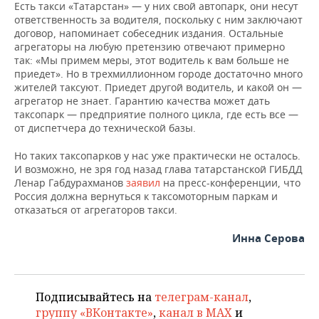
Есть такси «Татарстан» — у них свой автопарк, они несут
ответственность за водителя, поскольку с ним заключают
договор, напоминает собеседник издания. Остальные
агрегаторы на любую претензию отвечают примерно
так: «Мы примем меры, этот водитель к вам больше не
приедет». Но в трехмиллионном городе достаточно много
жителей таксуют. Приедет другой водитель, и какой он —
агрегатор не знает. Гарантию качества может дать
таксопарк — предприятие полного цикла, где есть все —
от диспетчера до технической базы.
Но таких таксопарков у нас уже практически не осталось.
И возможно, не зря год назад глава татарстанской ГИБДД
Ленар Габдурахманов
заявил
на пресс-конференции, что
Россия должна вернуться к таксомоторным паркам и
отказаться от агрегаторов такси.
Инна Серова
Подписывайтесь на
телеграм-канал
,
группу «ВКонтакте»
,
канал в MAX
и