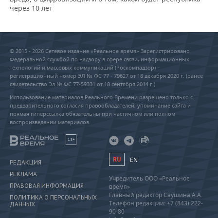
через 10 лет
© 2015 - 2026 Сетевое издание «Реальное время» Зарегистрировано
Федеральной службой по надзору в сфере связи, информационных
технологий и массовых коммуникаций (Роскомнадзор) –
регистрационный номер ЭЛ № ФС 77 - 79627 от 18 декабря 2020 г. (ранее
свидетельство Эл № ФС 77-59331 от 18 сентября 2014 г.)
Использование материалов Реального Времени разрешено только с
предварительного согласия правообладателей, упоминание сайта и
прямая гиперссылка обязательны при частичном или полном
воспроизведении материалов.
18+
RU
EN
РЕДАКЦИЯ
РЕКЛАМА
Учредитель ООО «Реальное
ПРАВОВАЯ ИНФОРМАЦИЯ
время»
Главный редактор Саушина А.А.
ПОЛИТИКА О ПЕРСОНАЛЬНЫХ
Телефон редакции: +7 (843) 222-
ДАННЫХ
90-80