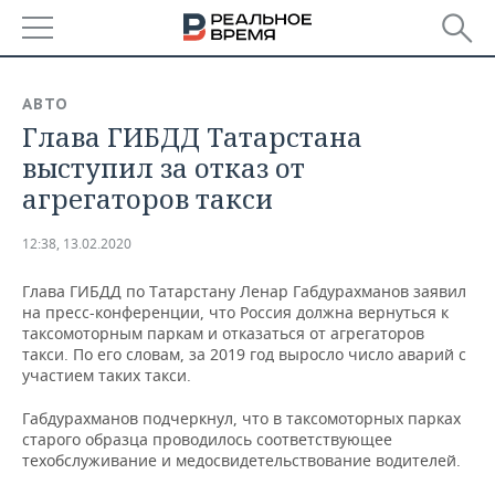
РЕГИОНЫ
АВТО
Глава ГИБДД Татарстана
БАШКОРТОСТАН
НОВОСТИ
выступил за отказ от
ТАТАРСТАН
АНАЛИТИКА
агрегаторов такси
УДМУРТИЯ
НОВОСТИ АНАЛИТИКИ
ЭКОНОМИКА
12:38, 13.02.2020
ДЕКЛАРАЦИИ О ДОХОДАХ
НОВОСТИ ЭКОНОМИКИ
ПРОМЫШЛЕННОСТЬ
Глава ГИБДД по Татарстану Ленар Габдурахманов заявил
на пресс-конференции, что Россия должна вернуться к
КОРОЛИ ГОСЗАКАЗА ПФО
ФИНАНСЫ
НОВОСТИ
НЕДВИЖИМОСТЬ
таксомоторным паркам и отказаться от агрегаторов
ПРОМЫШЛЕННОСТИ
такси. По его словам, за 2019 год выросло число аварий с
участием таких такси.
ВУЗЫ ТАТАРСТАНА
БАНКИ
НОВОСТИ НЕДВИЖИМОСТИ
АВТО
АГРОПРОМ
Габдурахманов подчеркнул, что в таксомоторных парках
КОМУ ПРИНАДЛЕЖАТ
БЮДЖЕТ
НОВОСТИ АВТО
БИЗНЕС
старого образца проводилось соответствующее
ТОРГОВЫЕ ЦЕНТРЫ
МАШИНОСТРОЕНИЕ
техобслуживание и медосвидетельствование водителей.
ТАТАРСТАНА
ИНВЕСТИЦИИ
НОВОСТИ БИЗНЕСА
ТЕХНОЛОГИИ