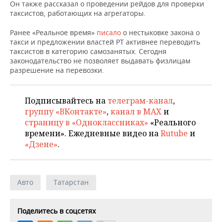
НЕФТЕХИМИЯ
Он также рассказал о проведении рейдов для проверки
таксистов, работающих на агрегаторы.
РОЗНИЧНАЯ ТОРГОВЛЯ
НОВОСТИ ТЕХНОЛОГИЙ
МЕРОПРИЯТИЯ
НЕФТЬ
Ранее «Реальное время»
писало
о нестыковке закона о
ТРАНСПОРТ
IT
НОВОСТИ МЕРОПРИЯТИЙ
СПОРТ
такси и предложении властей РТ активнее переводить
ОПК
таксистов в категорию самозанятых. Сегодня
законодательство не позволяет выдавать физлицам
УСЛУГИ
МЕДИА
ВЫЕЗДНАЯ РЕДАКЦИЯ
НОВОСТИ СПОРТА
ОБЩЕСТВО
разрешение на перевозки.
ЭНЕРГЕТИКА
ТЕЛЕКОММУНИКАЦИИ
БИЗНЕС-БРАНЧИ
ФУТБОЛ
НОВОСТИ ОБЩЕСТВА
ФОТОГАЛЕРЕЯ
Подписывайтесь на
телеграм-канал
,
ONLINE-КОНФЕРЕНЦИИ
ХОККЕЙ
ВЛАСТЬ
СЮЖЕТЫ
группу «ВКонтакте»
,
канал в MAX
и
страницу в «Одноклассниках»
«Реального
ОТКРЫТАЯ ЛЕКЦИЯ
БАСКЕТБОЛ
ИНФРАСТРУКТУРА
СПРАВОЧНИК
времени». Ежедневные видео на
Rutube
и
«Дзене»
.
ВОЛЕЙБОЛ
ИСТОРИЯ
СПИСОК ПЕРСОН
ПОЛНАЯ ВЕРСИЯ
КИБЕРСПОРТ
КУЛЬТУРА
СПИСОК КОМПАНИЙ
Авто
Татарстан
ФИГУРНОЕ КАТАНИЕ
МЕДИЦИНА
Поделитесь в соцсетях