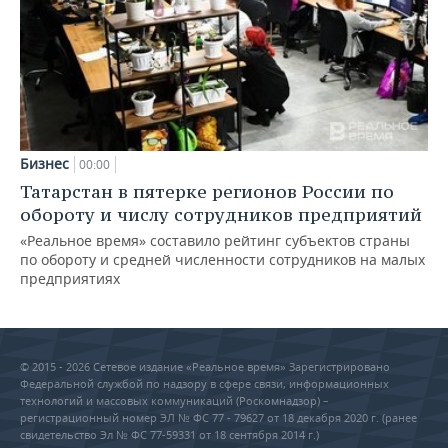
Бизнес
00:00
Татарстан в пятерке регионов России по
обороту и числу сотрудников предприятий
«Реальное время» составило рейтинг субъектов страны
по обороту и средней численности сотрудников на малых
предприятиях
© 2015 - 2026 Сетевое издание «Реальное время» Зарегистрировано
Федеральной службой по надзору в сфере связи, информационных
технологий и массовых коммуникаций (Роскомнадзор) –
регистрационный номер ЭЛ № ФС 77 - 79627 от 18 декабря 2020 г. (ранее
свидетельство Эл № ФС 77-59331 от 18 сентября 2014 г.)