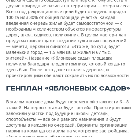
другие природные оазисы на территории — озера и леса.
Всего под рекреационные цели будет отведено порядка
100 га или 30% от общей площади участка. Каждая
введенная очередь жилья будет самодостаточной — с
необходимым количеством объектов инфраструктуры:
дорог, школ, садиков, поликлиник. В целом мастер-план
предусматривает даже создание культовых сооружений
— мечети, церкви и синагоги: «Это же, по сути, будет
маленький город — 1,5 млн кв. м жилья и 67 тыс.
жителей». Название «Яблоневые сады» площадка
получила благодаря плодопитомнику, который когда-то
здесь был. После него даже остались деревья, и
проектировщики обещают сохранить их по возможности.
ГЕНПЛАН «ЯБЛОНЕВЫХ САДОВ»
В жилом массиве дома будут переменной этажности 6—8
этажей. На первых этажах будет ретейл. Проектировщики
заложили участки под будущие школы, детсады,
спортобъекты — все они разного назначения и будут
доступны в каждой из очередей. Варианты организации
паркинга команда оставила на усмотрение застройщика,
«Аванпроект» лишь обозначил границы.