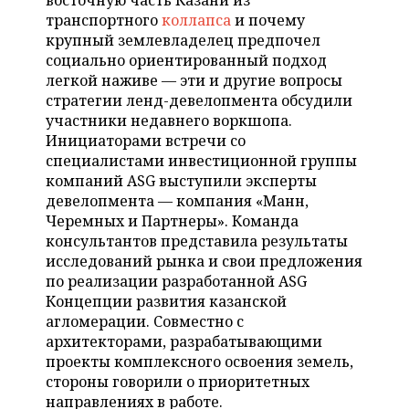
восточную часть Казани из
НЕФТЕХИМИЯ
транспортного
коллапса
и почему
РОЗНИЧНАЯ ТОРГОВЛЯ
НОВОСТИ ТЕХНОЛОГИЙ
МЕРОПРИЯТИЯ
крупный землевладелец предпочел
НЕФТЬ
социально ориентированный подход
ТРАНСПОРТ
IT
НОВОСТИ МЕРОПРИЯТИЙ
СПОРТ
легкой наживе — эти и другие вопросы
ОПК
стратегии ленд-девелопмента обсудили
УСЛУГИ
МЕДИА
ВЫЕЗДНАЯ РЕДАКЦИЯ
НОВОСТИ СПОРТА
ОБЩЕСТВО
участники недавнего воркшопа.
ЭНЕРГЕТИКА
Инициаторами встречи со
ТЕЛЕКОММУНИКАЦИИ
БИЗНЕС-БРАНЧИ
ФУТБОЛ
НОВОСТИ ОБЩЕСТВА
специалистами инвестиционной группы
ФОТОГАЛЕРЕЯ
компаний ASG выступили эксперты
девелопмента — компания «Манн,
ONLINE-КОНФЕРЕНЦИИ
ХОККЕЙ
ВЛАСТЬ
СЮЖЕТЫ
Черемных и Партнеры». Команда
консультантов представила результаты
ОТКРЫТАЯ ЛЕКЦИЯ
БАСКЕТБОЛ
ИНФРАСТРУКТУРА
СПРАВОЧНИК
исследований рынка и свои предложения
по реализации разработанной ASG
ВОЛЕЙБОЛ
ИСТОРИЯ
СПИСОК ПЕРСОН
ПОЛНАЯ ВЕРСИЯ
Концепции развития казанской
агломерации. Совместно с
КИБЕРСПОРТ
КУЛЬТУРА
СПИСОК КОМПАНИЙ
архитекторами, разрабатывающими
проекты комплексного освоения земель,
ФИГУРНОЕ КАТАНИЕ
МЕДИЦИНА
стороны говорили о приоритетных
направлениях в работе.