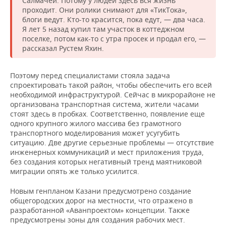
Салмачей. Потому у людей здесь вся жизнь
проходит. Они ролики снимают для «ТикТока»,
блоги ведут. Кто-то красится, пока едут, — два часа.
Я лет 5 назад купил там участок в коттеджном
поселке, потом как-то с утра просек и продал его, —
рассказал Рустем Яхин.
Поэтому перед специалистами стояла задача
спроектировать такой район, чтобы обеспечить его всей
необходимой инфраструктурой. Сейчас в микрорайоне не
организована транспортная система, жители часами
стоят здесь в пробках. Соответственно, появление еще
одного крупного жилого массива без грамотного
транспортного моделирования может усугубить
ситуацию. Две другие серьезные проблемы — отсутствие
инженерных коммуникаций и мест приложения труда,
без создания которых негативный тренд маятниковой
миграции опять же только усилится.
Новым генпланом Казани предусмотрено создание
общегородских дорог на местности, что отражено в
разработанной «Аванпроектом» концепции. Также
предусмотрены зоны для создания рабочих мест.