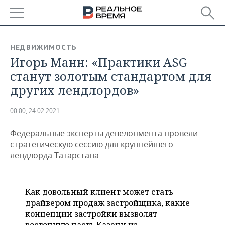
РЕГИОНЫ
НЕДВИЖИМОСТЬ
Игорь Манн: «Практики ASG
БАШКОРТОСТАН
НОВОСТИ
станут золотым стандартом для
ТАТАРСТАН
АНАЛИТИКА
других лендлордов»
УДМУРТИЯ
НОВОСТИ АНАЛИТИКИ
ЭКОНОМИКА
00:00, 24.02.2021
ДЕКЛАРАЦИИ О ДОХОДАХ
НОВОСТИ ЭКОНОМИКИ
ПРОМЫШЛЕННОСТЬ
Федеральные эксперты девелопмента провели
стратегическую сессию для крупнейшего
КОРОЛИ ГОСЗАКАЗА ПФО
ФИНАНСЫ
НОВОСТИ
НЕДВИЖИМОСТЬ
лендлорда Татарстана
ПРОМЫШЛЕННОСТИ
ВУЗЫ ТАТАРСТАНА
БАНКИ
НОВОСТИ НЕДВИЖИМОСТИ
АВТО
АГРОПРОМ
Как довольный клиент может стать
КОМУ ПРИНАДЛЕЖАТ
БЮДЖЕТ
НОВОСТИ АВТО
БИЗНЕС
драйвером продаж застройщика, какие
ТОРГОВЫЕ ЦЕНТРЫ
МАШИНОСТРОЕНИЕ
ТАТАРСТАНА
концепции застройки вызволят
ИНВЕСТИЦИИ
НОВОСТИ БИЗНЕСА
ТЕХНОЛОГИИ