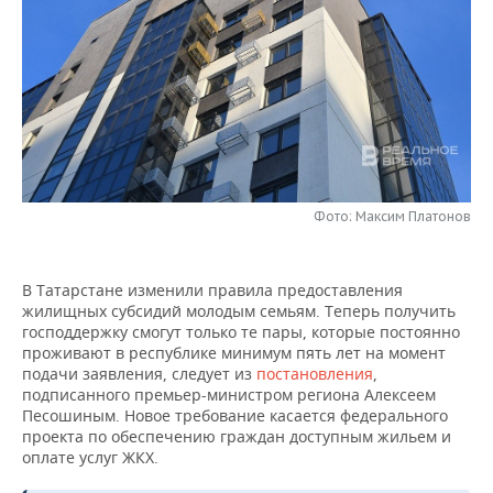
НЕФТЕХИМИЯ
РОЗНИЧНАЯ ТОРГОВЛЯ
НОВОСТИ ТЕХНОЛОГИЙ
МЕРОПРИЯТИЯ
НЕФТЬ
ТРАНСПОРТ
IT
НОВОСТИ МЕРОПРИЯТИЙ
СПОРТ
ОПК
УСЛУГИ
МЕДИА
ВЫЕЗДНАЯ РЕДАКЦИЯ
НОВОСТИ СПОРТА
ОБЩЕСТВО
ЭНЕРГЕТИКА
ТЕЛЕКОММУНИКАЦИИ
БИЗНЕС-БРАНЧИ
ФУТБОЛ
НОВОСТИ ОБЩЕСТВА
ФОТОГАЛЕРЕЯ
Фото: Максим Платонов
ONLINE-КОНФЕРЕНЦИИ
ХОККЕЙ
ВЛАСТЬ
СЮЖЕТЫ
В Татарстане изменили правила предоставления
ОТКРЫТАЯ ЛЕКЦИЯ
БАСКЕТБОЛ
ИНФРАСТРУКТУРА
СПРАВОЧНИК
жилищных субсидий молодым семьям. Теперь получить
господдержку смогут только те пары, которые постоянно
ВОЛЕЙБОЛ
ИСТОРИЯ
СПИСОК ПЕРСОН
ПОЛНАЯ ВЕРСИЯ
проживают в республике минимум пять лет на момент
подачи заявления, следует из
постановления
,
КИБЕРСПОРТ
КУЛЬТУРА
СПИСОК КОМПАНИЙ
подписанного премьер-министром региона Алексеем
Песошиным. Новое требование касается федерального
проекта по обеспечению граждан доступным жильем и
ФИГУРНОЕ КАТАНИЕ
МЕДИЦИНА
оплате услуг ЖКХ.