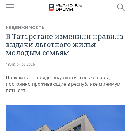
РЕГИОНЫ
НЕДВИЖИМОСТЬ
В Татарстане изменили правила
БАШКОРТОСТАН
НОВОСТИ
выдачи льготного жилья
ТАТАРСТАН
АНАЛИТИКА
молодым семьям
УДМУРТИЯ
НОВОСТИ АНАЛИТИКИ
ЭКОНОМИКА
13:48, 04.05.2026
ДЕКЛАРАЦИИ О ДОХОДАХ
НОВОСТИ ЭКОНОМИКИ
ПРОМЫШЛЕННОСТЬ
Получить господдержку смогут только пары,
постоянно проживающие в республике минимум
КОРОЛИ ГОСЗАКАЗА ПФО
ФИНАНСЫ
НОВОСТИ
НЕДВИЖИМОСТЬ
пять лет
ПРОМЫШЛЕННОСТИ
ВУЗЫ ТАТАРСТАНА
БАНКИ
НОВОСТИ НЕДВИЖИМОСТИ
АВТО
АГРОПРОМ
КОМУ ПРИНАДЛЕЖАТ
БЮДЖЕТ
НОВОСТИ АВТО
БИЗНЕС
ТОРГОВЫЕ ЦЕНТРЫ
МАШИНОСТРОЕНИЕ
ТАТАРСТАНА
ИНВЕСТИЦИИ
НОВОСТИ БИЗНЕСА
ТЕХНОЛОГИИ