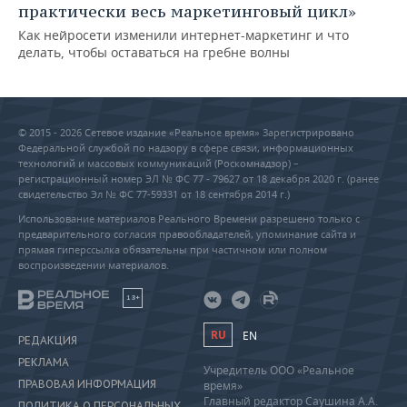
практически весь маркетинговый цикл»
Как нейросети изменили интернет-маркетинг и что
делать, чтобы оставаться на гребне волны
© 2015 - 2026 Сетевое издание «Реальное время» Зарегистрировано
Федеральной службой по надзору в сфере связи, информационных
технологий и массовых коммуникаций (Роскомнадзор) –
регистрационный номер ЭЛ № ФС 77 - 79627 от 18 декабря 2020 г. (ранее
свидетельство Эл № ФС 77-59331 от 18 сентября 2014 г.)
Использование материалов Реального Времени разрешено только с
предварительного согласия правообладателей, упоминание сайта и
прямая гиперссылка обязательны при частичном или полном
воспроизведении материалов.
18+
RU
EN
РЕДАКЦИЯ
РЕКЛАМА
Учредитель ООО «Реальное
ПРАВОВАЯ ИНФОРМАЦИЯ
время»
Главный редактор Саушина А.А.
ПОЛИТИКА О ПЕРСОНАЛЬНЫХ