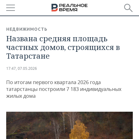
РЕГИОНЫ
НЕДВИЖИМОСТЬ
Названа средняя площадь
БАШКОРТОСТАН
НОВОСТИ
частных домов, строящихся в
ТАТАРСТАН
АНАЛИТИКА
Татарстане
УДМУРТИЯ
НОВОСТИ АНАЛИТИКИ
ЭКОНОМИКА
17:47, 07.05.2026
ДЕКЛАРАЦИИ О ДОХОДАХ
НОВОСТИ ЭКОНОМИКИ
ПРОМЫШЛЕННОСТЬ
По итогам первого квартала 2026 года
татарстанцы построили 7 183 индивидуальных
КОРОЛИ ГОСЗАКАЗА ПФО
ФИНАНСЫ
НОВОСТИ
НЕДВИЖИМОСТЬ
жилых дома
ПРОМЫШЛЕННОСТИ
ВУЗЫ ТАТАРСТАНА
БАНКИ
НОВОСТИ НЕДВИЖИМОСТИ
АВТО
АГРОПРОМ
КОМУ ПРИНАДЛЕЖАТ
БЮДЖЕТ
НОВОСТИ АВТО
БИЗНЕС
ТОРГОВЫЕ ЦЕНТРЫ
МАШИНОСТРОЕНИЕ
ТАТАРСТАНА
ИНВЕСТИЦИИ
НОВОСТИ БИЗНЕСА
ТЕХНОЛОГИИ