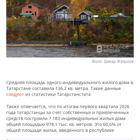
НЕФТЕХИМИЯ
РОЗНИЧНАЯ ТОРГОВЛЯ
НОВОСТИ ТЕХНОЛОГИЙ
МЕРОПРИЯТИЯ
НЕФТЬ
ТРАНСПОРТ
IT
НОВОСТИ МЕРОПРИЯТИЙ
СПОРТ
ОПК
УСЛУГИ
МЕДИА
ВЫЕЗДНАЯ РЕДАКЦИЯ
НОВОСТИ СПОРТА
ОБЩЕСТВО
ЭНЕРГЕТИКА
ТЕЛЕКОММУНИКАЦИИ
БИЗНЕС-БРАНЧИ
ФУТБОЛ
НОВОСТИ ОБЩЕСТВА
ФОТОГАЛЕРЕЯ
Фото: Динар Фатыхов
ONLINE-КОНФЕРЕНЦИИ
ХОККЕЙ
ВЛАСТЬ
СЮЖЕТЫ
Средняя площадь одного индивидуального жилого дома в
ОТКРЫТАЯ ЛЕКЦИЯ
БАСКЕТБОЛ
ИНФРАСТРУКТУРА
СПРАВОЧНИК
Татарстане составила 136,2 кв. метра. Такие данные
следуют
из статистики Татарстанстата.
ВОЛЕЙБОЛ
ИСТОРИЯ
СПИСОК ПЕРСОН
ПОЛНАЯ ВЕРСИЯ
Также отмечается, что по итогам первого квартала 2026
КИБЕРСПОРТ
КУЛЬТУРА
СПИСОК КОМПАНИЙ
года татарстанцы за счет собственных и привлеченных
средств построили 7 183 индивидуальных жилых дома
общей площадью 978,1 тыс. кв. метров. Это 60,6% от
ФИГУРНОЕ КАТАНИЕ
МЕДИЦИНА
общей площади жилья, введенного в республике.