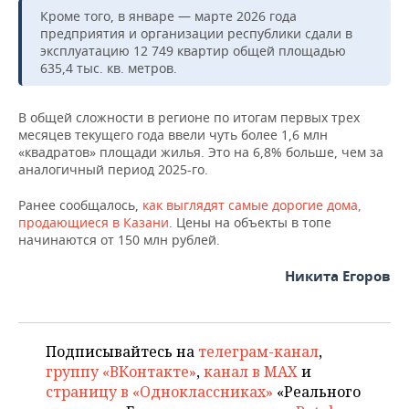
ВОДНЫЕ ВИДЫ СПОРТА
ОБРАЗОВАНИЕ
Кроме того, в январе — марте 2026 года
предприятия и организации республики сдали в
ХОККЕЙ С МЯЧОМ
ПРОИСШЕСТВИЯ
эксплуатацию 12 749 квартир общей площадью
635,4 тыс. кв. метров.
В общей сложности в регионе по итогам первых трех
месяцев текущего года ввели чуть более 1,6 млн
«квадратов» площади жилья. Это на 6,8% больше, чем за
аналогичный период 2025-го.
Ранее сообщалось,
как выглядят самые дорогие дома,
продающиеся в Казани
. Цены на объекты в топе
начинаются от 150 млн рублей.
Никита Егоров
Подписывайтесь на
телеграм-канал
,
группу «ВКонтакте»
,
канал в MAX
и
страницу в «Одноклассниках»
«Реального