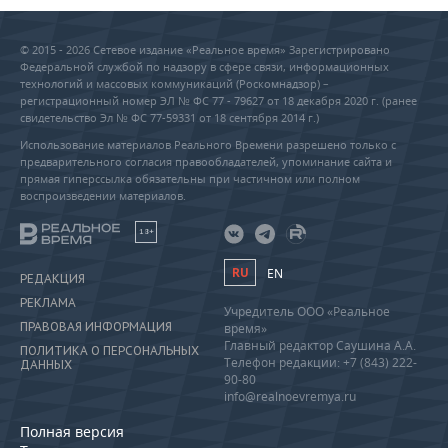
© 2015 - 2026 Сетевое издание «Реальное время» Зарегистрировано
Федеральной службой по надзору в сфере связи, информационных
технологий и массовых коммуникаций (Роскомнадзор) –
регистрационный номер ЭЛ № ФС 77 - 79627 от 18 декабря 2020 г. (ранее
свидетельство Эл № ФС 77-59331 от 18 сентября 2014 г.)
Использование материалов Реального Времени разрешено только с
предварительного согласия правообладателей, упоминание сайта и
прямая гиперссылка обязательны при частичном или полном
воспроизведении материалов.
18+
RU
EN
РЕДАКЦИЯ
РЕКЛАМА
Учредитель ООО «Реальное
ПРАВОВАЯ ИНФОРМАЦИЯ
время»
Главный редактор Саушина А.А.
ПОЛИТИКА О ПЕРСОНАЛЬНЫХ
Телефон редакции: +7 (843) 222-
ДАННЫХ
90-80
info@realnoevremya.ru
Полная версия