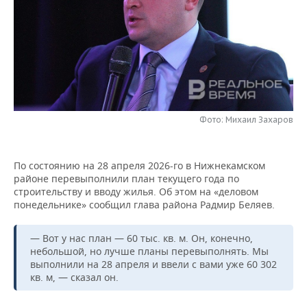
НЕФТЕХИМИЯ
РОЗНИЧНАЯ ТОРГОВЛЯ
НОВОСТИ ТЕХНОЛОГИЙ
МЕРОПРИЯТИЯ
НЕФТЬ
ТРАНСПОРТ
IT
НОВОСТИ МЕРОПРИЯТИЙ
СПОРТ
ОПК
УСЛУГИ
МЕДИА
ВЫЕЗДНАЯ РЕДАКЦИЯ
НОВОСТИ СПОРТА
ОБЩЕСТВО
ЭНЕРГЕТИКА
ТЕЛЕКОММУНИКАЦИИ
БИЗНЕС-БРАНЧИ
ФУТБОЛ
НОВОСТИ ОБЩЕСТВА
ФОТОГАЛЕРЕЯ
Фото: Михаил Захаров
ONLINE-КОНФЕРЕНЦИИ
ХОККЕЙ
ВЛАСТЬ
СЮЖЕТЫ
По состоянию на 28 апреля 2026-го в Нижнекамском
районе перевыполнили план текущего года по
ОТКРЫТАЯ ЛЕКЦИЯ
БАСКЕТБОЛ
ИНФРАСТРУКТУРА
СПРАВОЧНИК
строительству и вводу жилья. Об этом на «деловом
понедельнике» сообщил глава района Радмир Беляев.
ВОЛЕЙБОЛ
ИСТОРИЯ
СПИСОК ПЕРСОН
ПОЛНАЯ ВЕРСИЯ
— Вот у нас план — 60 тыс. кв. м. Он, конечно,
КИБЕРСПОРТ
КУЛЬТУРА
СПИСОК КОМПАНИЙ
небольшой, но лучше планы перевыполнять. Мы
выполнили на 28 апреля и ввели с вами уже 60 302
ФИГУРНОЕ КАТАНИЕ
МЕДИЦИНА
кв. м, — сказал он.