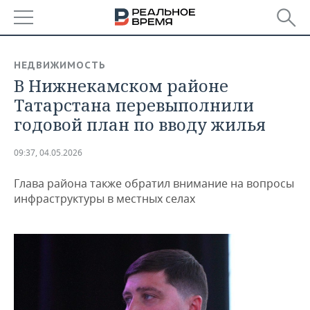
РЕГИОНЫ
НЕДВИЖИМОСТЬ
В Нижнекамском районе
БАШКОРТОСТАН
НОВОСТИ
Татарстана перевыполнили
ТАТАРСТАН
АНАЛИТИКА
годовой план по вводу жилья
УДМУРТИЯ
НОВОСТИ АНАЛИТИКИ
ЭКОНОМИКА
09:37, 04.05.2026
ДЕКЛАРАЦИИ О ДОХОДАХ
НОВОСТИ ЭКОНОМИКИ
ПРОМЫШЛЕННОСТЬ
Глава района также обратил внимание на вопросы
инфраструктуры в местных селах
КОРОЛИ ГОСЗАКАЗА ПФО
ФИНАНСЫ
НОВОСТИ
НЕДВИЖИМОСТЬ
ПРОМЫШЛЕННОСТИ
ВУЗЫ ТАТАРСТАНА
БАНКИ
НОВОСТИ НЕДВИЖИМОСТИ
АВТО
АГРОПРОМ
КОМУ ПРИНАДЛЕЖАТ
БЮДЖЕТ
НОВОСТИ АВТО
БИЗНЕС
ТОРГОВЫЕ ЦЕНТРЫ
МАШИНОСТРОЕНИЕ
ТАТАРСТАНА
ИНВЕСТИЦИИ
НОВОСТИ БИЗНЕСА
ТЕХНОЛОГИИ