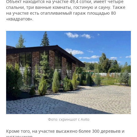
Объект находится на участке 49,4 сотки, имеет четыре
НЕФТЕХИМИЯ
спальни, три ванные комнаты, гостиную и сауну. Также
РОЗНИЧНАЯ ТОРГОВЛЯ
НОВОСТИ ТЕХНОЛОГИЙ
МЕРОПРИЯТИЯ
на участке есть отапливаемый гараж площадью 80
НЕФТЬ
«квадратов».
ТРАНСПОРТ
IT
НОВОСТИ МЕРОПРИЯТИЙ
СПОРТ
ОПК
УСЛУГИ
МЕДИА
ВЫЕЗДНАЯ РЕДАКЦИЯ
НОВОСТИ СПОРТА
ОБЩЕСТВО
ЭНЕРГЕТИКА
ТЕЛЕКОММУНИКАЦИИ
БИЗНЕС-БРАНЧИ
ФУТБОЛ
НОВОСТИ ОБЩЕСТВА
ФОТОГАЛЕРЕЯ
ONLINE-КОНФЕРЕНЦИИ
ХОККЕЙ
ВЛАСТЬ
СЮЖЕТЫ
ОТКРЫТАЯ ЛЕКЦИЯ
БАСКЕТБОЛ
ИНФРАСТРУКТУРА
СПРАВОЧНИК
ВОЛЕЙБОЛ
ИСТОРИЯ
СПИСОК ПЕРСОН
ПОЛНАЯ ВЕРСИЯ
КИБЕРСПОРТ
КУЛЬТУРА
СПИСОК КОМПАНИЙ
скриншот с Avito
ФИГУРНОЕ КАТАНИЕ
МЕДИЦИНА
Кроме того, на участке высажено более 300 деревьев и
кустарников.