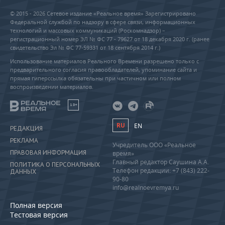
© 2015 - 2026 Сетевое издание «Реальное время» Зарегистрировано
Федеральной службой по надзору в сфере связи, информационных
технологий и массовых коммуникаций (Роскомнадзор) –
регистрационный номер ЭЛ № ФС 77 - 79627 от 18 декабря 2020 г. (ранее
свидетельство Эл № ФС 77-59331 от 18 сентября 2014 г.)
Использование материалов Реального Времени разрешено только с
предварительного согласия правообладателей, упоминание сайта и
прямая гиперссылка обязательны при частичном или полном
воспроизведении материалов.
18+
RU
EN
РЕДАКЦИЯ
РЕКЛАМА
Учредитель ООО «Реальное
ПРАВОВАЯ ИНФОРМАЦИЯ
время»
Главный редактор Саушина А.А.
ПОЛИТИКА О ПЕРСОНАЛЬНЫХ
Телефон редакции: +7 (843) 222-
ДАННЫХ
90-80
info@realnoevremya.ru
Полная версия
Тестовая версия