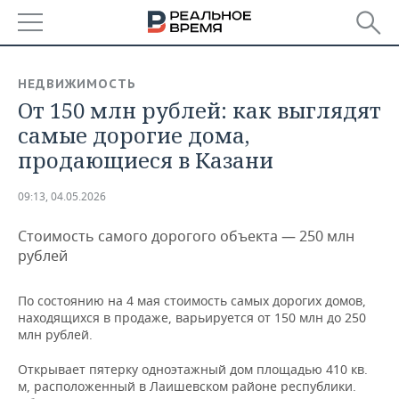
РЕГИОНЫ
НЕДВИЖИМОСТЬ
От 150 млн рублей: как выглядят
БАШКОРТОСТАН
НОВОСТИ
самые дорогие дома,
ТАТАРСТАН
АНАЛИТИКА
продающиеся в Казани
УДМУРТИЯ
НОВОСТИ АНАЛИТИКИ
ЭКОНОМИКА
09:13, 04.05.2026
ДЕКЛАРАЦИИ О ДОХОДАХ
НОВОСТИ ЭКОНОМИКИ
ПРОМЫШЛЕННОСТЬ
Стоимость самого дорогого объекта — 250 млн
рублей
КОРОЛИ ГОСЗАКАЗА ПФО
ФИНАНСЫ
НОВОСТИ
НЕДВИЖИМОСТЬ
ПРОМЫШЛЕННОСТИ
По состоянию на 4 мая стоимость самых дорогих домов,
ВУЗЫ ТАТАРСТАНА
БАНКИ
НОВОСТИ НЕДВИЖИМОСТИ
АВТО
находящихся в продаже, варьируется от 150 млн до 250
АГРОПРОМ
млн рублей.
КОМУ ПРИНАДЛЕЖАТ
БЮДЖЕТ
НОВОСТИ АВТО
БИЗНЕС
ТОРГОВЫЕ ЦЕНТРЫ
МАШИНОСТРОЕНИЕ
Открывает пятерку одноэтажный дом площадью 410 кв.
ТАТАРСТАНА
м, расположенный в Лаишевском районе республики.
ИНВЕСТИЦИИ
НОВОСТИ БИЗНЕСА
ТЕХНОЛОГИИ