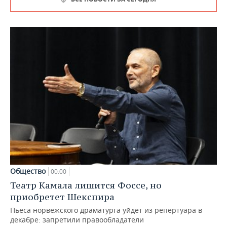
Общество
00:00
Театр Камала лишится Фоссе, но
приобретет Шекспира
Пьеса норвежского драматурга уйдет из репертуара в
декабре: запретили правообладатели