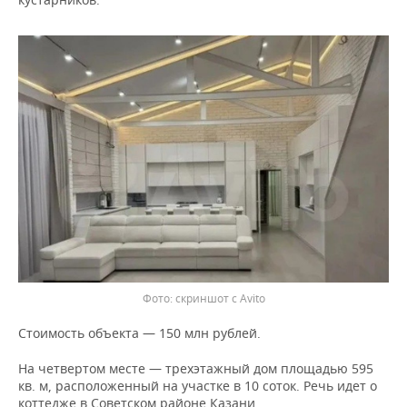
ВОДНЫЕ ВИДЫ СПОРТА
ОБРАЗОВАНИЕ
ХОККЕЙ С МЯЧОМ
ПРОИСШЕСТВИЯ
скриншот с Avito
Стоимость объекта — 150 млн рублей.
На четвертом месте — трехэтажный дом площадью 595
кв. м, расположенный на участке в 10 соток. Речь идет о
коттедже в Советском районе Казани.