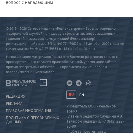
вопрос с нападающим
© 2015 - 2026 Сетевое издание «Реальное время» Зарегистрировано
Федеральной службой по надзору в сфере связи, информационных
технологий и массовых коммуникаций (Роскомнадзор) –
регистрационный номер ЭЛ № ФС 77 - 79627 от 18 декабря 2020 г. (ранее
свидетельство Эл № ФС 77-59331 от 18 сентября 2014 г.)
Использование материалов Реального Времени разрешено только с
предварительного согласия правообладателей, упоминание сайта и
прямая гиперссылка обязательны при частичном или полном
воспроизведении материалов.
18+
RU
EN
РЕДАКЦИЯ
РЕКЛАМА
Учредитель ООО «Реальное
ПРАВОВАЯ ИНФОРМАЦИЯ
время»
Главный редактор Саушина А.А.
ПОЛИТИКА О ПЕРСОНАЛЬНЫХ
Телефон редакции: +7 (843) 222-
ДАННЫХ
90-80
info@realnoevremya.ru