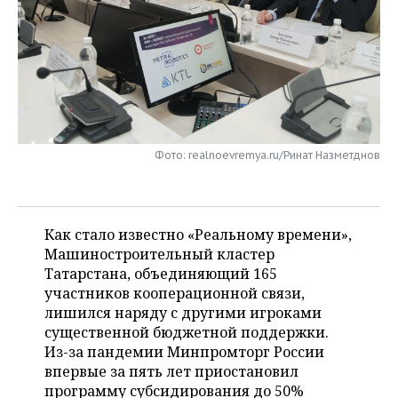
НЕФТЕХИМИЯ
РОЗНИЧНАЯ ТОРГОВЛЯ
НОВОСТИ ТЕХНОЛОГИЙ
МЕРОПРИЯТИЯ
НЕФТЬ
ТРАНСПОРТ
IT
НОВОСТИ МЕРОПРИЯТИЙ
СПОРТ
ОПК
УСЛУГИ
МЕДИА
ВЫЕЗДНАЯ РЕДАКЦИЯ
НОВОСТИ СПОРТА
ОБЩЕСТВО
ЭНЕРГЕТИКА
ТЕЛЕКОММУНИКАЦИИ
БИЗНЕС-БРАНЧИ
ФУТБОЛ
НОВОСТИ ОБЩЕСТВА
ФОТОГАЛЕРЕЯ
Фото: realnoevremya.ru/Ринат Назметднов
ONLINE-КОНФЕРЕНЦИИ
ХОККЕЙ
ВЛАСТЬ
СЮЖЕТЫ
Как стало известно «Реальному времени»,
ОТКРЫТАЯ ЛЕКЦИЯ
БАСКЕТБОЛ
ИНФРАСТРУКТУРА
СПРАВОЧНИК
Машиностроительный кластер
Татарстана, объединяющий 165
ВОЛЕЙБОЛ
ИСТОРИЯ
СПИСОК ПЕРСОН
ПОЛНАЯ ВЕРСИЯ
участников кооперационной связи,
лишился наряду с другими игроками
КИБЕРСПОРТ
КУЛЬТУРА
СПИСОК КОМПАНИЙ
существенной бюджетной поддержки.
Из-за пандемии Минпромторг России
ФИГУРНОЕ КАТАНИЕ
МЕДИЦИНА
впервые за пять лет приостановил
программу субсидирования до 50%