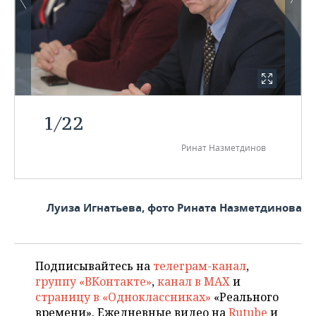
1
/
22
Ринат Назметдинов
Луиза Игнатьева, фото Рината Назметдинова
Подписывайтесь на
телеграм-канал
,
группу «ВКонтакте»
,
канал в MAX
и
страницу в «Одноклассниках»
«Реального
времени». Ежедневные видео на
Rutube
и