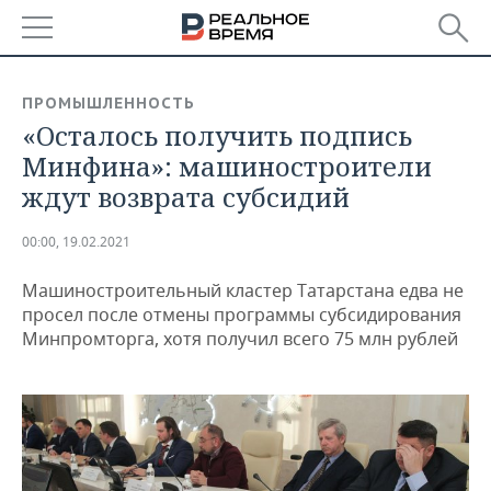
РЕГИОНЫ
ПРОМЫШЛЕННОСТЬ
«Осталось получить подпись
БАШКОРТОСТАН
НОВОСТИ
Минфина»: машиностроители
ТАТАРСТАН
АНАЛИТИКА
ждут возврата субсидий
УДМУРТИЯ
НОВОСТИ АНАЛИТИКИ
ЭКОНОМИКА
00:00, 19.02.2021
ДЕКЛАРАЦИИ О ДОХОДАХ
НОВОСТИ ЭКОНОМИКИ
ПРОМЫШЛЕННОСТЬ
Машиностроительный кластер Татарстана едва не
просел после отмены программы субсидирования
КОРОЛИ ГОСЗАКАЗА ПФО
ФИНАНСЫ
НОВОСТИ
НЕДВИЖИМОСТЬ
Минпромторга, хотя получил всего 75 млн рублей
ПРОМЫШЛЕННОСТИ
ВУЗЫ ТАТАРСТАНА
БАНКИ
НОВОСТИ НЕДВИЖИМОСТИ
АВТО
АГРОПРОМ
КОМУ ПРИНАДЛЕЖАТ
БЮДЖЕТ
НОВОСТИ АВТО
БИЗНЕС
ТОРГОВЫЕ ЦЕНТРЫ
МАШИНОСТРОЕНИЕ
ТАТАРСТАНА
ИНВЕСТИЦИИ
НОВОСТИ БИЗНЕСА
ТЕХНОЛОГИИ