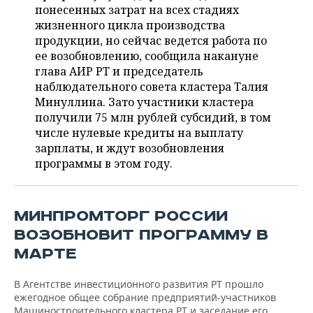
ВОДНЫЕ ВИДЫ СПОРТА
ОБРАЗОВАНИЕ
понесенных затрат на всех стадиях
жизненного цикла производства
ХОККЕЙ С МЯЧОМ
ПРОИСШЕСТВИЯ
продукции, но сейчас ведется работа по
ее возобновлению, сообщила накануне
глава АИР РТ и председатель
наблюдательного совета кластера Талия
Минуллина. Зато участники кластера
получили 75 млн рублей субсидий, в том
числе нулевые кредиты на выплату
зарплаты, и ждут возобновления
программы в этом году.
МИНПРОМТОРГ РОССИИ
ВОЗОБНОВИТ ПРОГРАММУ В
МАРТЕ
В Агентстве инвестиционного развития РТ прошло
ежегодное общее собрание предприятий-участников
Машиностроительного кластера РТ и заседание его