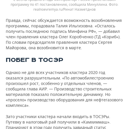
программу по 41 постановлению, сообщила Минуллина.
realnoevremya.ru/Ринат Назметднов
Правда, сейчас обсуждается возможность возобновления
программы, порадовала Талия Ильгизовна. «Осталось
получить последнюю подпись Минфина РФ», — добавил
член правления кластера Олег Коробченко (ТД «Кориб»).
По словам председателя правления кластера Сергея
Майорова, она возобновится в марте.
ПОБЕГ В ТОСЭР
Однако не для всех участников кластера 2020 год
оказался разрушительным. «По автомобилестроению
произошел рост, особенно у отдельных членов, —
сообщила глава АИР. — Производство строительных
материалов показало положительную динамику. Но
«просело» производство оборудования для нефтегазового
комплекса».
Зато участники кластера начали входить в ТОСЭРы.
Путевку в налоговый рай получили в «Камхиммаш».
Планируют в этом году получить завидный статус