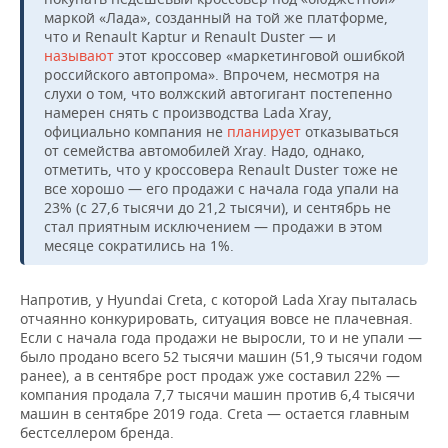
-20%
Camry
951
046
928
маркой «Лада», созданный на той же платформе,
что и Renault Kaptur и Renault Duster — и
называют
этот кроссовер «маркетинговой ошибкой
19
23
2
Лада 4x4
-17%
российского автопрома». Впрочем, несмотря на
391
464
809
слухи о том, что волжский автогигант постепенно
намерен снять с производства Lada Xray,
Renault
18
22
2
-17%
официально компания не
планирует
отказываться
Sandero
424
102
995
от семейства автомобилей Xray. Надо, однако,
отметить, что у кроссовера Renault Duster тоже не
Skoda
18
17
3
5%
все хорошо — его продажи с начала года упали на
Octavia
142
313
597
23% (с 27,6 тысячи до 21,2 тысячи), и сентябрь не
стал приятным исключением — продажи в этом
Nissan
16
18
2
месяце сократились на 1%.
-10%
Qashqai
288
195
017
Renault
14
20
2
Напротив, у Hyundai Creta, с которой Lada Xray пыталась
-29%
Kaptur
277
145
181
отчаянно конкурировать, ситуация вовсе не плачевная.
Если с начала года продажи не выросли, то и не упали —
было продано всего 52 тысячи машин (51,9 тысячи годом
Nissan X-
14
15
2
-9%
ранее), а в сентябре рост продаж уже составил 22% —
trail
151
534
303
компания продала 7,7 тысячи машин против 6,4 тысячи
машин в сентябре 2019 года. Creta — остается главным
13
15
1
Mazda CX-5
-13%
бестселлером бренда.
808
945
164