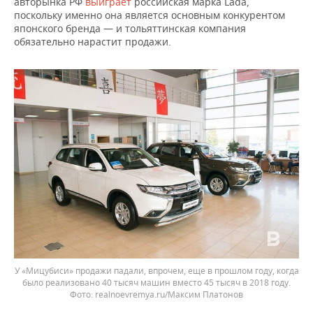
авторынка РФ
выиграет
российская марка Lada,
поскольку именно она является основным конкурентом
японского бренда — и тольяттинская компания
обязательно нарастит продажи.
У «Мицубиси» продажи падали, впрочем, еще в прошлом году, когда
было реализовано 40 тысяч машин вместо 45 тысяч в 2018 году.
realnoevremya.ru/Максим Платонов