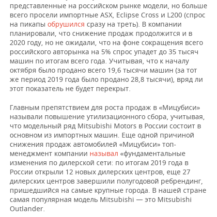
представленные на российском рынке модели, но больше
всего просели импортные ASX, Eclipse Cross и L200 (спрос
на пикапы
обрушился
сразу на треть). В компании
планировали, что снижение продаж продолжится и в
2020 году, но не ожидали, что на фоне сокращения всего
российского авторынка на 5% спрос упадет до 35 тысяч
машин по итогам всего года. Учитывая, что к началу
октября было продано всего 19,6 тысячи машин (за тот
же период 2019 года было продано 28,8 тысячи), вряд ли
этот показатель не будет перекрыт.
Главным препятствием для роста продаж в «Мицубиси»
называли повышение утилизационного сбора, учитывая,
что модельный ряд Mitsubishi Motors в России состоит в
основном из импортных машин. Еще одной причиной
снижения продаж автомобилей «Мицубиси» топ-
менеджмент компании
называл
«фундаментальные
изменения по дилерской сети: по итогам 2019 года в
России открыли 12 новых дилерских центров, еще 27
дилерских центров завершили полугодовой ребрендинг,
пришедшийся на самые крупные города. В нашей стране
самая популярная модель Mitsubishi — это Mitsubishi
Outlander.