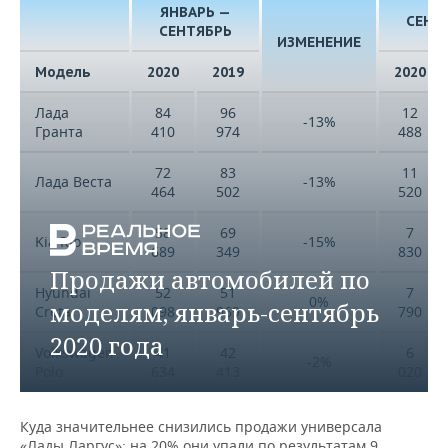
ЯНВАРЬ —
СЕНТ
СЕНТЯБРЬ
ИЗМЕНЕНИЕ
Модель
2020
2019
2020
Лада
84
96
12
-13%
Гранта
410
974
488
72
83
11
Лада Веста
-13%
464
502
520
58
69
7
Kia Rio
-15%
689
349
830
Продажи автомобилей по
Hyundai
52
51
7
0%
моделям, январь-сентябрь
Creta
098
969
790
2020 года
Volkswagen
41
42
6
-2%
Polo
634
413
020
Hyundai
32
45
5
-27%
Куда значительнее снизились продажи универсала
Solaris
871
284
410
«Лады Ларгус»: на 20% они упали по результатам 9