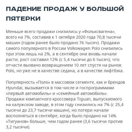
5
ПАДЕНИЕ ПРОДАЖ У БОЛЬШОЙ
Volvo
4 944
-16%
832
896
ПЯТЕРКИ
1
1
Changan
4 809
268%
306
021
Меньше всего продажи снизились у «Фольксвагена»,
всего на 7%, составив к 1 октября 2020 года 70,8 тысячи
4
машин (годом ранее было продано 76 тысяч). Продажи
Porsche
4 301
2%
562
200
самого популярного в России Volkswagen Polo снизились
при этом лишь на 2%, а в сентябре они вновь начали
расти, рост составил 12% (с 5,4 тысячи до 6 тысяч), что
5
Land Rover
4 164
-31%
601
отчасти вызвано возвращением 10 лет спустя на рынок
992
Polo, но уже не в качестве седана, а в качестве лифтбэка.
Популярность «Поло» в массовом сегменте, как и брендов
Hyundai, вызывается в том числе и госпрограммами
«первый автомобиль» и «семейный автомобиль».
Продажи компактного кроссовера Tiguan, выпускаемого
на калужском заводе, в этом году снизились на 7% (с 25,4
тысячи до 23,7 тысячи машин), но потери начали
восполняться в сентябре, когда было продано на 14%
«Тигуанов» больше, чем годом ранее (3,6 тысячи против
3,2 тысячи).