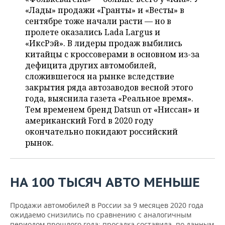
ВОДНЫЕ ВИДЫ СПОРТА
ОБРАЗОВАНИЕ
«Лады» продажи «Гранты» и «Весты» в
сентябре тоже начали расти — но в
ХОККЕЙ С МЯЧОМ
ПРОИСШЕСТВИЯ
пролете оказались Lada Largus и
«ИксРэй». В лидеры продаж выбились
китайцы с кроссоверами в основном из-за
дефицита других автомобилей,
сложившегося на рынке вследствие
закрытия ряда автозаводов весной этого
года, выяснила газета «Реальное время».
Тем временем бренд Datsun от «Ниссан» и
американский Ford в 2020 году
окончательно покидают российский
рынок.
НА 100 ТЫСЯЧ АВТО МЕНЬШЕ
Продажи автомобилей в России за 9 месяцев 2020 года
ожидаемо снизились по сравнению с аналогичным
периодом прошлого года: просадка составила, по данным