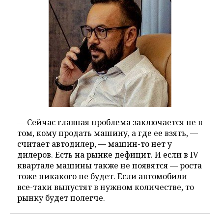
Datsun
12 091
-27%
514
511
7
1
Haval
11 647
66%
024
422
11
1
Audi
10 131
-11%
346
445
6
2
Geely
9 741
54%
341
178
16
Chevrolet
9 203
-43%
92
— Сейчас главная проблема заключается не в
270
том, кому продать машину, а где ее взять, —
считает автодилер, — машин-то нет у
25
1
Ford
8 909
-66%
969
573
дилеров. Есть на рынке дефицит. И если в IV
квартале машины также не появятся — роста
4
1
тоже никакого не будет. Если автомобили
Chery
6 365
50%
244
490
все-таки выпустят в нужном количестве, то
рынку будет полегче.
4
Suzuki
5 396
14%
789
734