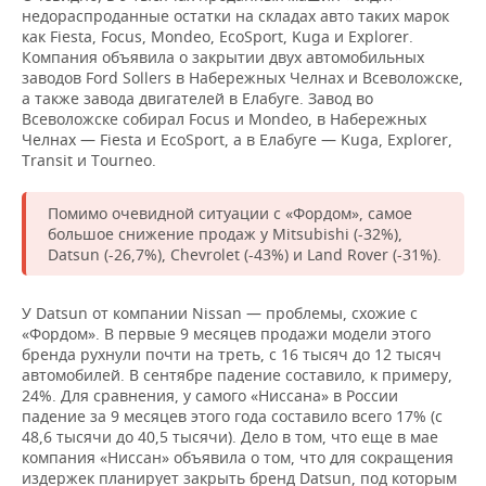
недораспроданные остатки на складах авто таких марок
как Fiesta, Focus, Mondeo, EcoSport, Kuga и Explorer.
Компания объявила о закрытии двух автомобильных
заводов Ford Sollers в Набережных Челнах и Всеволожске,
а также завода двигателей в Елабуге. Завод во
Всеволожске собирал Focus и Mondeo, в Набережных
Челнах — Fiesta и EcoSport, а в Елабуге — Kuga, Explorer,
Transit и Tourneo.
Помимо очевидной ситуации с «Фордом», самое
большое снижение продаж у Mitsubishi (-32%),
Datsun (-26,7%), Chevrolet (-43%) и Land Rover (-31%).
У Datsun от компании Nissan — проблемы, схожие с
«Фордом». В первые 9 месяцев продажи модели этого
бренда рухнули почти на треть, с 16 тысяч до 12 тысяч
автомобилей. В сентябре падение составило, к примеру,
24%. Для сравнения, у самого «Ниссана» в России
падение за 9 месяцев этого года составило всего 17% (с
48,6 тысячи до 40,5 тысячи). Дело в том, что еще в мае
компания «Ниссан» объявила о том, что для сокращения
издержек планирует закрыть бренд Datsun, под которым