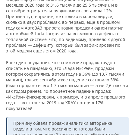
месяцев 2020 года (с 31,6 тысячи до 25,5 тысячи), и в
Toyota
26
21
4
22%
сентябре отрицательная динамика составила 12%.
RAV4
048
270
146
Причина тут, впрочем, не столько в коронавирусе,
сколько в двух проблемах: во-первых, еще в прошлом
Лада
25
31
3
году сам АвтоВАЗ приостановил продажи одной партии
-20%
Ларгус
470
663
394
автомобилей Lada Largus из-за возможного дефекта в
топливной системе, что, по-видимому, привело к другой
Skoda
24
25
3
проблеме — дефициту, который был зафиксирован по
-5%
Rapid
207
600
807
этой модели еще летом 2020 года.
Volkswagen
23
25
3
Еще один неудачник, чье снижение продаж трудно
-7%
Tiguan
744
411
626
списать на пандемию, это «Лада ИксРэй», продажи
которой сократились в этом году на 36% (до 13,7 тысячи
машин), только сентябрьское падение составило 33%
Renault
21
25
3
-14%
(было продано всего 1,7 тысячи машин — а не 2,6 тысячи
Logan
660
181
885
как годом ранее). 40-процентное падение продаж
«ИксРэй» фиксировали, к примеру, и в апреле прошлого
Renault
21
27
3
-23%
года — всего же за 2019 год XRAY потерял 17%
Duster
212
649
109
покупателей.
Kia
20
26
2
-22%
Sportage
405
068
885
Причину обвала продаж аналитики авторынка
видели в том, что россияне не готовы были
Toyota
19
25
2
покупать недешевый кроссовер под «бюджетной»