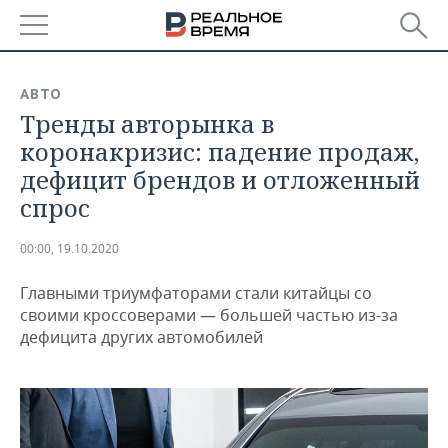
РЕГИОНЫ
АВТО
Тренды авторынка в
БАШКОРТОСТАН
НОВОСТИ
коронакризис: падение продаж,
ТАТАРСТАН
АНАЛИТИКА
дефицит брендов и отложенный
спрос
УДМУРТИЯ
НОВОСТИ АНАЛИТИКИ
ЭКОНОМИКА
00:00, 19.10.2020
ДЕКЛАРАЦИИ О ДОХОДАХ
НОВОСТИ ЭКОНОМИКИ
ПРОМЫШЛЕННОСТЬ
Главными триумфаторами стали китайцы со
КОРОЛИ ГОСЗАКАЗА ПФО
ФИНАНСЫ
НОВОСТИ
НЕДВИЖИМОСТЬ
своими кроссоверами — большей частью из-за
ПРОМЫШЛЕННОСТИ
дефицита других автомобилей
ВУЗЫ ТАТАРСТАНА
БАНКИ
НОВОСТИ НЕДВИЖИМОСТИ
АВТО
АГРОПРОМ
КОМУ ПРИНАДЛЕЖАТ
БЮДЖЕТ
НОВОСТИ АВТО
БИЗНЕС
ТОРГОВЫЕ ЦЕНТРЫ
МАШИНОСТРОЕНИЕ
ТАТАРСТАНА
ИНВЕСТИЦИИ
НОВОСТИ БИЗНЕСА
ТЕХНОЛОГИИ