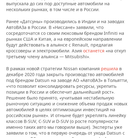
выпускала до сих пор доступные автомобили на
нескольких рынках, в том числе и в России.
Ранее «Датсуны» производились в Индии и на заводах
АвтоВАЗа в России. В «Ниссане» заявили, что
сосредоточатся со своим люксовым брендом Infiniti на
рынках США и Китая, а на европейском направлении
будут действовать в альянсе с Renault, предлагая
кроссоверы и электромобили. Азия
останется
«на откуп
третьему члену альянса — Mitsubishi».
В рамках новой стратегии Nissan компания
решила
в
декабре 2020 года закрыть производство автомобилей
под брендом Datsun на заводе АО «АвтоВАЗ» в Тольятти,
«что позволит консолидировать ресурсы, укрепить
позиции в России и обеспечит дальнейший рост».
Решение было принято, «учитывая нестабильную
рыночную ситуацию и снижение объема продаж новых
автомобилей в целях оптимизации инвестиций на
российском рынке». И отныне будет укреплять линейку
классов B-SUV, C-SUV и D-SUV (о росте популярности
именно таких авто мы говорили выше). Эксперты уже
заявили о том, что в первую очередь от ухода Datsun с