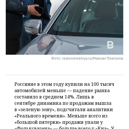
НЕФТЕХИМИЯ
РОЗНИЧНАЯ ТОРГОВЛЯ
НОВОСТИ ТЕХНОЛОГИЙ
МЕРОПРИЯТИЯ
НЕФТЬ
ТРАНСПОРТ
IT
НОВОСТИ МЕРОПРИЯТИЙ
СПОРТ
ОПК
УСЛУГИ
МЕДИА
ВЫЕЗДНАЯ РЕДАКЦИЯ
НОВОСТИ СПОРТА
ОБЩЕСТВО
ЭНЕРГЕТИКА
ТЕЛЕКОММУНИКАЦИИ
БИЗНЕС-БРАНЧИ
ФУТБОЛ
НОВОСТИ ОБЩЕСТВА
ФОТОГАЛЕРЕЯ
Фото: realnoevremya.ru/Максим Платонов
ONLINE-КОНФЕРЕНЦИИ
ХОККЕЙ
ВЛАСТЬ
СЮЖЕТЫ
ОТКРЫТАЯ ЛЕКЦИЯ
БАСКЕТБОЛ
ИНФРАСТРУКТУРА
СПРАВОЧНИК
Россияне в этом году купили на 100 тысяч
ВОЛЕЙБОЛ
ИСТОРИЯ
СПИСОК ПЕРСОН
автомобилей меньше — падение рынка
ПОЛНАЯ ВЕРСИЯ
составило в среднем 14%. Лишь в
сентябре динамика по продажам вышла
КИБЕРСПОРТ
КУЛЬТУРА
СПИСОК КОМПАНИЙ
в «зеленую зону», подсчитали аналитики
«Реального времени». Меньше всего из
ФИГУРНОЕ КАТАНИЕ
МЕДИЦИНА
«большой пятерки» продажи упали у
«Фольксвагена» — больше всего у «Киа». У