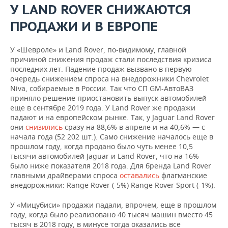
У LAND ROVER СНИЖАЮТСЯ
ПРОДАЖИ И В ЕВРОПЕ
У «Шевроле» и Land Rover, по-видимому, главной
причиной снижения продаж стали последствия кризиса
последних лет. Падение продаж вызвано в первую
очередь снижением спроса на внедорожники Chevrolet
Niva, собираемые в России. Так что СП GM-АвтоВАЗ
приняло решение приостановить выпуск автомобилей
еще в сентябре 2019 года. У Land Rover же продажи
падают и на европейском рынке. Так, у Jaguar Land Rover
они
снизились
сразу на 88,6% в апреле и на 40,6% — с
начала года (52 202 шт.). Само снижение началось еще в
прошлом году, когда продано было чуть менее 10,5
тысячи автомобилей Jaguar и Land Rover, что на 16%
было ниже показателя 2018 года. Для бренда Land Rover
главными драйверами спроса
оставались
флагманские
внедорожники: Range Rover (-5%) Range Rover Sport (-1%).
У «Мицубиси» продажи падали, впрочем, еще в прошлом
году, когда было реализовано 40 тысяч машин вместо 45
тысяч в 2018 году, в минусе тогда оказались все