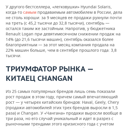
У другого бестселлера, «легковушки» Hyundai Solaris,
Лада
13
21
1
-36%
когда-то
самым
продаваемым автомобилем в России, дела
ИксРэй
746
582
776
не столь хороши: за 9 месяцев ее продажи рухнули почти
на треть (с 45,2 тысячи до 32,8 тысячи), сентябрь —
Hyundai
13
16
2
-16%
остался таким же застойным. Напротив, у бюджетника
Tucson
711
413
853
Renault Logan при девятимесячном снижении продаж на
14% (до 21,6 тысячи машин), сентябрь оказался более
13
19
2
благоприятным — за этот месяц компания продала на
Kia Optima
-32%
172
494
342
22% машин больше, чем в сентябре прошлого года: 3,8
тысячи.
Skoda
12
17
1
-28%
Kodiaq
583
517
133
ТРИУМФАТОР РЫНКА —
КИТАЕЦ CHANGAN
Из 25 самых популярных брендов лишь семь показали
рост продаж в этом году, причем самый впечатляющий
рост — у четырех китайских брендов: Haval, Geely, Chery
(продажи автомобилей этих трех брендов выросли в 1,5
раза) и Changan. У «Чангана» продажи выросли вообще в
три раза, но его случай уникальный и идет в разрез с
рыночными трендами этого кризисного года с учетом