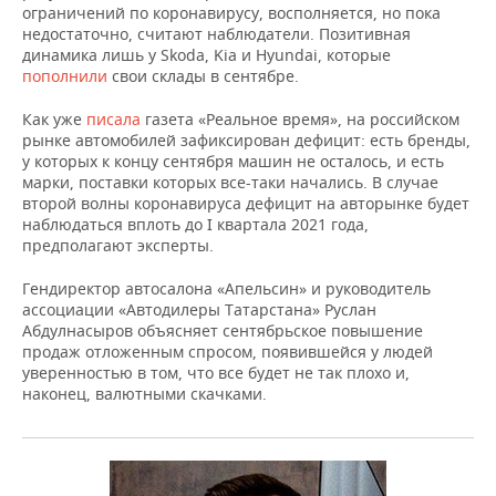
ограничений по коронавирусу, восполняется, но пока
61
9
Skoda
65 163
6%
недостаточно, считают наблюдатели. Позитивная
483
616
динамика лишь у Skoda, Kia и Hyundai, которые
пополнили
свои склады в сентябре.
48
5
Nissan
40 535
-17%
674
623
Как уже
писала
газета «Реальное время», на российском
рынке автомобилей зафиксирован дефицит: есть бренды,
42
4
у которых к концу сентября машин не осталось, и есть
ГАЗ комм
31 747
-25%
422
451
марки, поставки которых все-таки начались. В случае
второй волны коронавируса дефицит на авторынке будет
26
3
наблюдаться вплоть до I квартала 2021 года,
УАЗ
21 618
-18%
331
805
предполагают эксперты.
28
3
Гендиректор автосалона «Апельсин» и руководитель
Mitsubishi
19 618
-32%
840
094
ассоциации «Автодилеры Татарстана» Руслан
Абдулнасыров объясняет сентябрьское повышение
продаж отложенным спросом, появившейся у людей
21
1
Mazda
18 160
-17%
уверенностью в том, что все будет не так плохо и,
816
719
наконец, валютными скачками.
15
1
Lexus
14 148
-9%
610
259
16
1