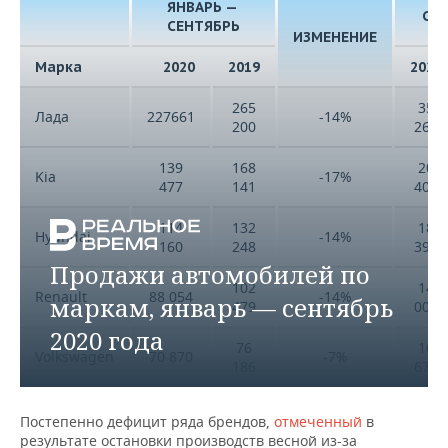
ЯНВАРЬ —
СЕ
СЕНТЯБРЬ
ИЗМЕНЕНИЕ
Марка
2020
2019
2020
265
35
Лада
227661
-14%
200
264
139
168
20
Kia
-17%
477
141
402
114
132
18
Hyundai
-14%
160
248
397
Продажи автомобилей по
102
14
Renault
88 054
-14%
маркам, январь — сентябрь
479
007
2020 года
76
10
Volkswagen
70 870
-7%
186
674
74
8
Toyota
66 169
-11%
Постепенно дефицит ряда брендов,
отмеченный
в
394
494
результате остановки производств весной из-за