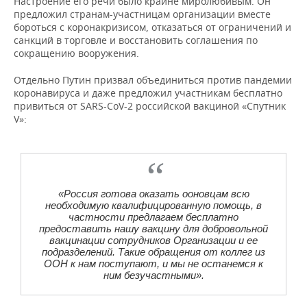
Настроение его речи было крайне миролюбивым. Он
ВОДНЫЕ ВИДЫ СПОРТА
ОБРАЗОВАНИЕ
предложил странам-участницам организации вместе
бороться с коронакризисом, отказаться от ограничений и
ХОККЕЙ С МЯЧОМ
ПРОИСШЕСТВИЯ
санкций в торговле и восстановить соглашения по
сокращению вооружения.
Отдельно Путин призвал объединиться против пандемии
коронавируса и даже предложил участникам бесплатно
привиться от SARS-CoV-2 российской вакциной «Спутник
V»:
«Россия готова оказать ооновцам всю
необходимую квалифицированную помощь, в
частности предлагаем бесплатно
предоставить нашу вакцину для добровольной
вакцинации сотрудников Организации и ее
подразделений. Такие обращения от коллег из
ООН к нам поступают, и мы не останемся к
ним безучастными».