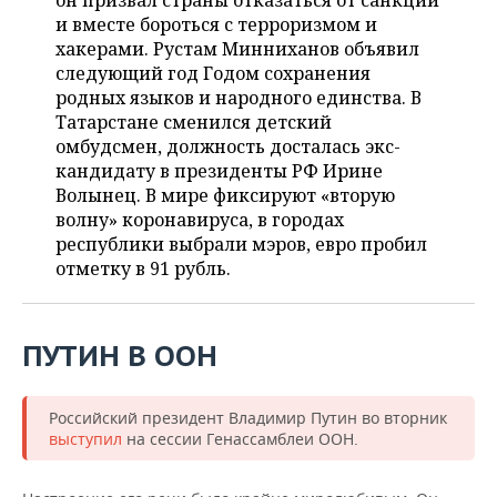
он призвал страны отказаться от санкций
НЕФТЕХИМИЯ
и вместе бороться с терроризмом и
РОЗНИЧНАЯ ТОРГОВЛЯ
НОВОСТИ ТЕХНОЛОГИЙ
МЕРОПРИЯТИЯ
хакерами. Рустам Минниханов объявил
НЕФТЬ
следующий год Годом сохранения
ТРАНСПОРТ
IT
НОВОСТИ МЕРОПРИЯТИЙ
СПОРТ
родных языков и народного единства. В
ОПК
Татарстане сменился детский
УСЛУГИ
МЕДИА
ВЫЕЗДНАЯ РЕДАКЦИЯ
НОВОСТИ СПОРТА
ОБЩЕСТВО
омбудсмен, должность досталась экс-
ЭНЕРГЕТИКА
кандидату в президенты РФ Ирине
ТЕЛЕКОММУНИКАЦИИ
БИЗНЕС-БРАНЧИ
ФУТБОЛ
НОВОСТИ ОБЩЕСТВА
Волынец. В мире фиксируют «вторую
ФОТОГАЛЕРЕЯ
волну» коронавируса, в городах
республики выбрали мэров, евро пробил
ONLINE-КОНФЕРЕНЦИИ
ХОККЕЙ
ВЛАСТЬ
СЮЖЕТЫ
отметку в 91 рубль.
ОТКРЫТАЯ ЛЕКЦИЯ
БАСКЕТБОЛ
ИНФРАСТРУКТУРА
СПРАВОЧНИК
ВОЛЕЙБОЛ
ИСТОРИЯ
СПИСОК ПЕРСОН
ПОЛНАЯ ВЕРСИЯ
ПУТИН В ООН
КИБЕРСПОРТ
КУЛЬТУРА
СПИСОК КОМПАНИЙ
Российский президент Владимир Путин во вторник
выступил
на сессии Генассамблеи ООН.
ФИГУРНОЕ КАТАНИЕ
МЕДИЦИНА