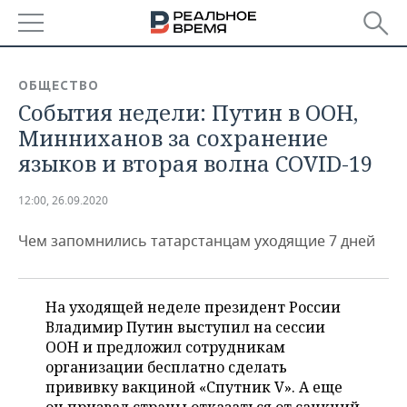
РЕГИОНЫ
ОБЩЕСТВО
События недели: Путин в ООН,
БАШКОРТОСТАН
НОВОСТИ
Минниханов за сохранение
ТАТАРСТАН
АНАЛИТИКА
языков и вторая волна COVID-19
УДМУРТИЯ
НОВОСТИ АНАЛИТИКИ
ЭКОНОМИКА
12:00, 26.09.2020
ДЕКЛАРАЦИИ О ДОХОДАХ
НОВОСТИ ЭКОНОМИКИ
ПРОМЫШЛЕННОСТЬ
Чем запомнились татарстанцам уходящие 7 дней
КОРОЛИ ГОСЗАКАЗА ПФО
ФИНАНСЫ
НОВОСТИ
НЕДВИЖИМОСТЬ
ПРОМЫШЛЕННОСТИ
На уходящей неделе президент России
ВУЗЫ ТАТАРСТАНА
БАНКИ
НОВОСТИ НЕДВИЖИМОСТИ
АВТО
Владимир Путин выступил на сессии
АГРОПРОМ
ООН и предложил сотрудникам
КОМУ ПРИНАДЛЕЖАТ
БЮДЖЕТ
НОВОСТИ АВТО
БИЗНЕС
организации бесплатно сделать
ТОРГОВЫЕ ЦЕНТРЫ
МАШИНОСТРОЕНИЕ
ТАТАРСТАНА
прививку вакциной «Спутник V». А еще
ИНВЕСТИЦИИ
НОВОСТИ БИЗНЕСА
ТЕХНОЛОГИИ