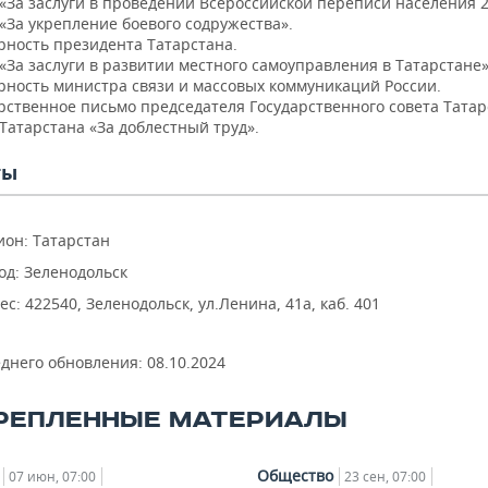
«За заслуги в проведении Всероссийской переписи населения 2
«За укрепление боевого содружества».
рность президента Татарстана.
За заслуги в развитии местного самоуправления в Татарстане»
рность министра связи и массовых коммуникаций России.
рственное письмо председателя Государственного совета Татар
Татарстана «За доблестный труд».
ты
ион: Татарстан
од: Зеленодольск
ес: 422540, Зеленодольск, ул.Ленина, 41а, каб. 401
еднего обновления:
08.10.2024
РЕПЛЕННЫЕ МАТЕРИАЛЫ
Общество
07 июн, 07:00
23 сен, 07:00