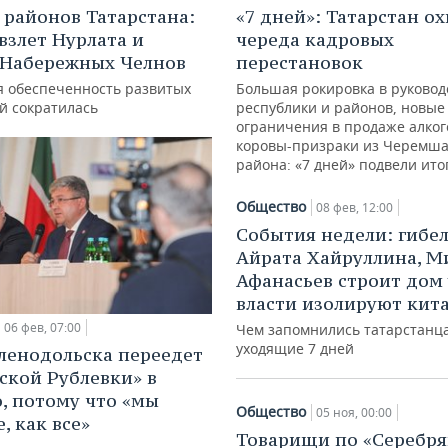
 районов Татарстана:
«7 дней»: Татарстан о
взлет Нурлата и
череда кадровых
 Набережных Челнов
перестановок
 обеспеченность развитых
Большая рокировка в руковод
й сократилась
республики и районов, новые
ограничения в продаже алког
коровы-призраки из Черемша
района: «7 дней» подвели ито
Общество
08 фев, 12:00
События недели: гибе
Айрата Хайруллина, М
Афанасьев строит дом 
власти изолируют кит
06 фев, 07:00
Чем запомнились татарстанц
уходящие 7 дней
еленодольска переедет
нской Рублевки» в
, потому что «мы
Общество
05 ноя, 00:00
, как все»
Товарищи по «Серебр