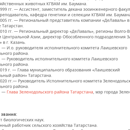
зяйственных животных КГВАМ им. Баумана.
999 гг. — Ассистент, заместитель декана зооинженерного факул
реподаватель, кафедра генетики и селекции КГВАМ им. Бауман
2005 гг. — Региональный представитель компании «ДеЛаваль» в
 Татарстан.
010 гг. — Региональный директор «ДеЛаваль», регионы Волго-В
и Центральной Азии, директор Обособленного подразделения 
 в г. Казань.
. — И.о. руководителя исполнительного комитета Лаишевского
ьного района.
г. — Руководитель исполнительного комитета Лаишевского
ьного района.
2019 г. — Глава муниципального образования «Лаишевский
ьный район» Татарстана.
2020 гг.— Руководитель Исполнительного комитета Зеленодольс
ьного района.
г. —
Глава Зеленодольского района Татарстана
, мэр города Зеле
 звания:
т биологических наук.
нный работник сельского хозяйства Татарстана.