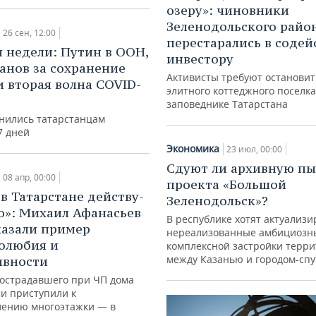
озеру»: чиновники
Зеленодольского райо
26 сен, 12:00
перестарались в содей
 недели: Путин в ООН,
инвестору
нов за сохранение
Активисты требуют остановит
и вторая волна COVID-
элитного коттеджного поселка
заповеднике Татарстана
нились татарстанцам
7 дней
Экономика
23 июл, 00:00
Сдуют ли архивную пы
08 апр, 00:00
проекта «Большой
в Татар­стане действу­
Зеленодольск»?
о»: Михаил Афанасьев
В республике хотят актуализи
казали пример
нереализованные амбициозн
олюбия и
комплексной застройки терр
между Казанью и городом-сп
ивности
острадавшего при ЧП дома
 и приступили к
лению многоэтажки — в