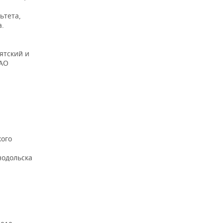
ьтета,
а.
ятский и
ЗАО
кого
нодольска