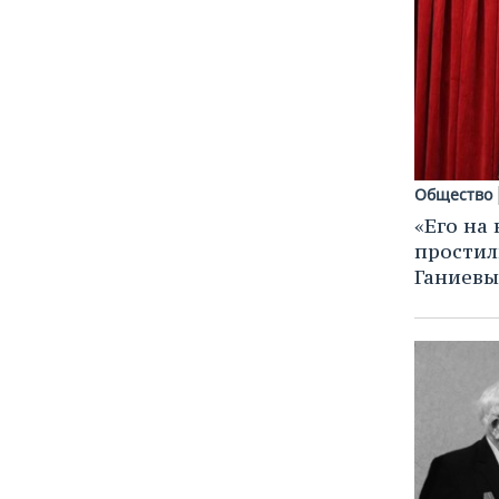
Общество
«Его на 
простил
Ганиев