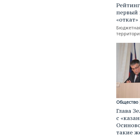
Рейтинг
первый 
«откат»
Бюджетная
территори
Общество
Глава З
с «каза
Осиново
такие же