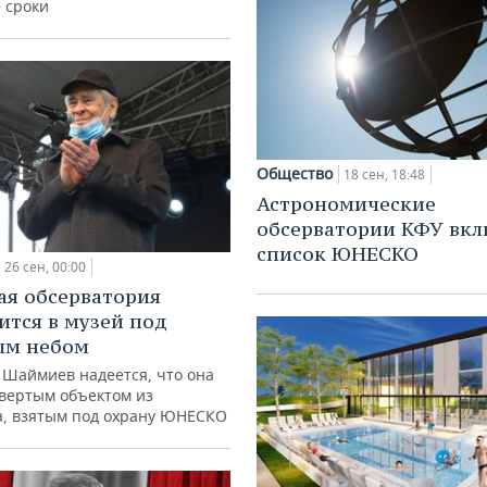
 сроки
Общество
18 сен, 18:48
Астрономические
обсерватории КФУ вкл
список ЮНЕСКО
26 сен, 00:00
ая обсерватория
ится в музей под
ым небом
Шаймиев надеется, что она
твертым объектом из
а, взятым под охрану ЮНЕСКО