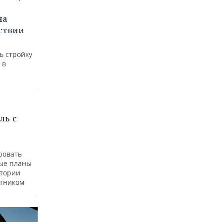
на
ствии
ь стройку
 в
ль с
ровать
ые планы
итории
утником