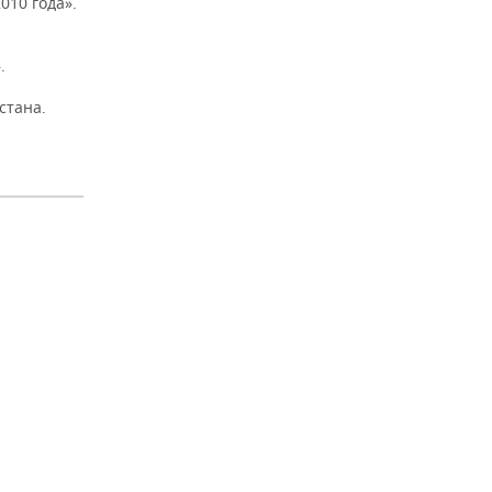
010 года».
.
стана.