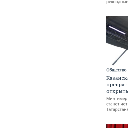
рекордные
Общество
Казанск
преврат
открыт
Минтимер 
станет че
Татарстан