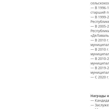
ВОДНЫЕ ВИДЫ СПОРТА
ОБРАЗОВАНИЕ
сельскохо
— В 1996-1
ХОККЕЙ С МЯЧОМ
ПРОИСШЕСТВИЯ
старший п
— В 1999-
Республике
— В 2005-2
Республик
«ДеЛаваль»
— В 2010 г
муниципал
— В 2010 
муниципал
— В 2010-
муниципал
— В 2019-
муниципал
— С 2020 
Награды и
— Кандида
— Заслуже