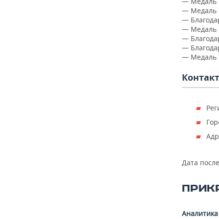
— Медаль 
— Медаль 
— Благода
— Медаль «
— Благода
— Благода
— Медаль 
Контак
Рег
Гор
Адр
Дата посл
ПРИК
Аналитика