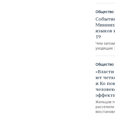
Общество
События
Минниха
языков 
19
Чем запом
уходящие 
Общество
«Власти 
ют четк
и Ко по
человек
эффект
Жильцов п
расселили
восстанов