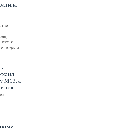
хватила
стве
оля,
нского
ги недели.
ль
ихаил
у МСЗ, а
айцев
ам
яному