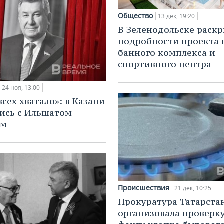
Общество
13 дек, 19:20
В Зеленодольске раск
подробности проекта 
банного комплекса и
спортивного центра
24 ноя, 13:00
всех хватало»: в Казани
ись с Ильшатом
ым
Происшествия
21 дек, 10:25
Прокуратура Татарста
организовала проверк