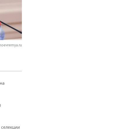
noevremya.ru
она
й
и селекции