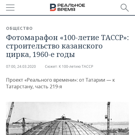
РЕГИОНЫ
ОБЩЕСТВО
Фотомарафон «100-летие ТАССР»:
БАШКОРТОСТАН
НОВОСТИ
строительство казанского
ТАТАРСТАН
АНАЛИТИКА
цирка, 1960-е годы
УДМУРТИЯ
НОВОСТИ АНАЛИТИКИ
ЭКОНОМИКА
07:00, 24.03.2020
Сюжет:
К 100-летию ТАССР
ДЕКЛАРАЦИИ О ДОХОДАХ
НОВОСТИ ЭКОНОМИКИ
ПРОМЫШЛЕННОСТЬ
Проект «Реального времени»: от Татарии — к
Татарстану, часть 219-я
КОРОЛИ ГОСЗАКАЗА ПФО
ФИНАНСЫ
НОВОСТИ
НЕДВИЖИМОСТЬ
ПРОМЫШЛЕННОСТИ
ВУЗЫ ТАТАРСТАНА
БАНКИ
НОВОСТИ НЕДВИЖИМОСТИ
АВТО
АГРОПРОМ
КОМУ ПРИНАДЛЕЖАТ
БЮДЖЕТ
НОВОСТИ АВТО
БИЗНЕС
ТОРГОВЫЕ ЦЕНТРЫ
МАШИНОСТРОЕНИЕ
ТАТАРСТАНА
ИНВЕСТИЦИИ
НОВОСТИ БИЗНЕСА
ТЕХНОЛОГИИ