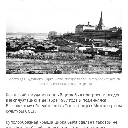
Место для будущего цирка
предоставлено realnoevremya.ru
пресс-службой Казанского цирка
Казанский государственный цирк был построен и введен
в эксплуатацию в декабре 1967 года и подчинялся
Всесоюзному объединению «Союзгосцирк» Министерства
культуры СССР.
Куполообразная крыша цирка была сделана таковой не
для того, чтобы обеспечить сходство с летающим