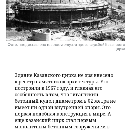
НЕФТЕХИМИЯ
РОЗНИЧНАЯ ТОРГОВЛЯ
НОВОСТИ ТЕХНОЛОГИЙ
МЕРОПРИЯТИЯ
НЕФТЬ
ТРАНСПОРТ
IT
НОВОСТИ МЕРОПРИЯТИЙ
СПОРТ
ОПК
УСЛУГИ
МЕДИА
ВЫЕЗДНАЯ РЕДАКЦИЯ
НОВОСТИ СПОРТА
ОБЩЕСТВО
ЭНЕРГЕТИКА
Фото: предоставлено realnoevremya.ru пресс-службой Казанского
цирка
ТЕЛЕКОММУНИКАЦИИ
БИЗНЕС-БРАНЧИ
ФУТБОЛ
НОВОСТИ ОБЩЕСТВА
ФОТОГАЛЕРЕЯ
ONLINE-КОНФЕРЕНЦИИ
ХОККЕЙ
ВЛАСТЬ
СЮЖЕТЫ
Здание Казанского цирка не зря внесено
ОТКРЫТАЯ ЛЕКЦИЯ
БАСКЕТБОЛ
ИНФРАСТРУКТУРА
СПРАВОЧНИК
в реестр памятников архитектуры. Его
построили в 1967 году, и главная его
ВОЛЕЙБОЛ
ИСТОРИЯ
СПИСОК ПЕРСОН
ПОЛНАЯ ВЕРСИЯ
особенность в том, что гигантский
бетонный купол диаметром в 62 метра не
КИБЕРСПОРТ
КУЛЬТУРА
СПИСОК КОМПАНИЙ
имеет ни одной внутренней опоры. Это
первая подобная конструкция в мире. А
ФИГУРНОЕ КАТАНИЕ
МЕДИЦИНА
еще казанский цирк стал первым
монолитным бетонным сооружением в