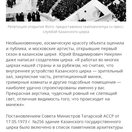
Репетиция открытия
предоставлено realnoevremya.ru пресс-
службой Казанского цирка
Необыкновенную, космическую красоту объекта оценила
и публика, и московские артисты, открывшие первый
сезон в казанском цирке. Юрий Владимирович Никулин
даже написал создателям цирка: «Я работал во многих
цирках нашей страны и за рубежом, но считаю, что
внутреннее устройство Казанского цирка — зрительный
зал, закулисная часть, репетиционный манеж,
гримерные комнаты и другие подсобные помещения —
наиболее удачно спроектированы именно у вас.
Прекрасная акустика, чудесный ровный не слепящий
свет, отличная видимость того, что происходит на
манеже».
Постановлением Совета Министров Татарской АССР от
17.05.1973 г. №256 здание Казанского государственного
цирка было включено в список памятников архитектуры