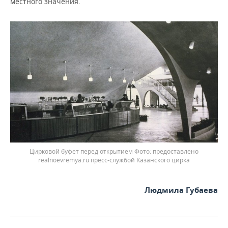
местного значения.
Цирковой буфет перед открытием
предоставлено
realnoevremya.ru пресс-службой Казанского цирка
Людмила Губаева