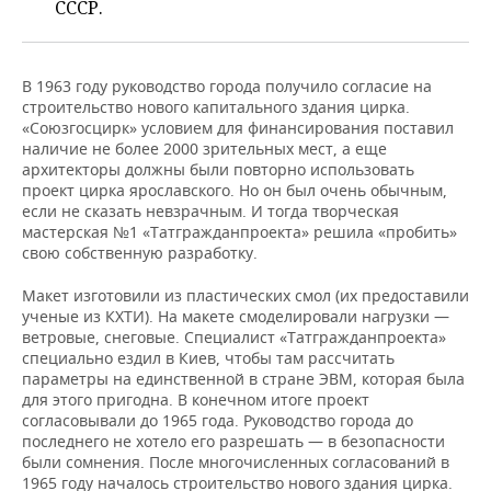
ВОДНЫЕ ВИДЫ СПОРТА
ОБРАЗОВАНИЕ
СССР.
ХОККЕЙ С МЯЧОМ
ПРОИСШЕСТВИЯ
В 1963 году руководство города получило согласие на
строительство нового капитального здания цирка.
«Союзгосцирк» условием для финансирования поставил
наличие не более 2000 зрительных мест, а еще
архитекторы должны были повторно использовать
проект цирка ярославского. Но он был очень обычным,
если не сказать невзрачным. И тогда творческая
мастерская №1 «Татгражданпроекта» решила «пробить»
свою собственную разработку.
Макет изготовили из пластических смол (их предоставили
ученые из КХТИ). На макете смоделировали нагрузки —
ветровые, снеговые. Специалист «Татгражданпроекта»
специально ездил в Киев, чтобы там рассчитать
параметры на единственной в стране ЭВМ, которая была
для этого пригодна. В конечном итоге проект
согласовывали до 1965 года. Руководство города до
последнего не хотело его разрешать — в безопасности
были сомнения. После многочисленных согласований в
1965 году началось строительство нового здания цирка.