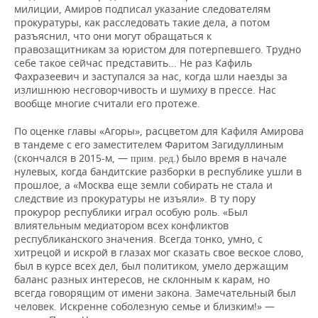
милиции, Амиров подписал указание следователям
прокуратуры, как расследовать такие дела, а потом
разъяснил, что они могут обращаться к
правозащитникам за юристом для потерпевшего. Трудно
себе такое сейчас представить... Не раз Кафиль
Фахразеевич и заступался за нас, когда шли наезды за
излишнюю несговорчивость и шумиху в прессе. Нас
вообще многие считали его протеже.
По оценке главы «Агоры», расцветом для Кафиля Амирова
в тандеме с его заместителем Фаритом Загидуллиным
(скончался в 2015-м, —
.) было время в начале
прим. ред
нулевых, когда бандитские разборки в республике ушли в
прошлое, а «Москва еще земли собирать не стала и
следствие из прокуратуры не изъяли». В ту пору
прокурор республики играл особую роль. «Был
влиятельным медиатором всех конфликтов
республиканского значения. Всегда тонко, умно, с
хитрецой и искрой в глазах мог сказать свое веское слово,
был в курсе всех дел, был политиком, умело держащим
баланс разных интересов, не склонным к карам, но
всегда говорящим от имени закона. Замечательный был
человек. Искренне соболезную семье и близким!» —