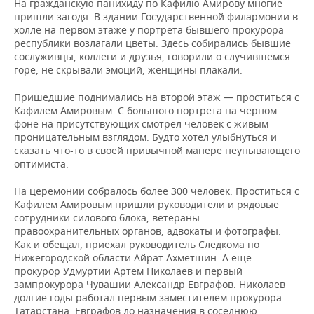
На гражданскую панихиду по Кафилю Амирову многие
пришли загодя. В здании Государственной филармонии в
холле на первом этаже у портрета бывшего прокурора
республики возлагали цветы. Здесь собирались бывшие
сослуживцы, коллеги и друзья, говорили о случившемся
горе, не скрывали эмоций, женщины плакали.
Пришедшие поднимались на второй этаж — проститься с
Кафилем Амировым. С большого портрета на черном
фоне на присутствующих смотрел человек с живым
проницательным взглядом. Будто хотел улыбнуться и
сказать что-то в своей привычной манере неунывающего
оптимиста.
На церемонии собралось более 300 человек. Проститься с
Кафилем Амировым пришли руководители и рядовые
сотрудники силового блока, ветераны
правоохранительных органов, адвокаты и фотографы.
Как и обещал, приехал руководитель Следкома по
Нижегородской области Айрат Ахметшин. А еще
прокурор Удмуртии Артем Николаев и первый
зампрокурора Чувашии Александр Евграфов. Николаев
долгие годы работал первым заместителем прокурора
Татарстана, Евграфов до назначения в соседнюю