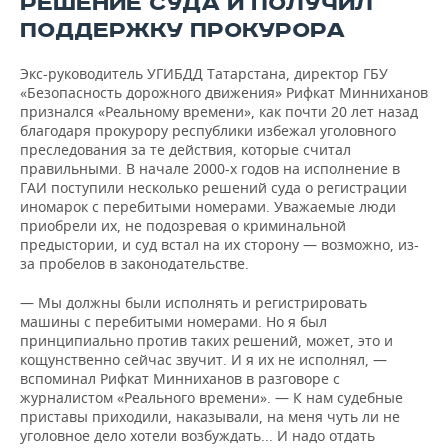
РЕШЕНИЕ СУДА И ПОЛУЧИЛ
ПОДДЕРЖКУ ПРОКУРОРА
Экс-руководитель УГИБДД Татарстана, директор ГБУ
«Безопасность дорожного движения» Рифкат Минниханов
признался «Реальному времени», как почти 20 лет назад
благодаря прокурору республики избежал уголовного
преследования за те действия, которые считал
правильными. В начале 2000-х годов на исполнение в
ГАИ поступили несколько решений суда о регистрации
иномарок с перебитыми номерами. Уважаемые люди
приобрели их, не подозревая о криминальной
предыстории, и суд встал на их сторону — возможно, из-
за пробелов в законодательстве.
— Мы должны были исполнять и регистрировать
машины с перебитыми номерами. Но я был
принципиально против таких решений, может, это и
кощунственно сейчас звучит. И я их не исполнял, —
вспоминал Рифкат Минниханов в разговоре с
журналистом «Реального времени». — К нам судебные
приставы приходили, наказывали, на меня чуть ли не
уголовное дело хотели возбуждать... И надо отдать