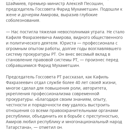
Шаймиев, премьер-министр Алексей Песошин,
председатель Госсовета Фарид Мухаметшин. Подошли к
жене и дочерям Амирова, выразив глубокие
соболезнования.
— Нас постигла тяжелая невосполнимая утрата. Не стало
Кафиля Фахразеевича Амирова, видного общественного
и политического деятеля. Юриста — профессионала с
огромным опытом работы, долгие годы возглавлявшего
систему прокуратуры РТ. Он внес весомый вклад в
становление правовой системы РТ, — произнес перед
собравшимися Фарид Мухаметшин.
Председатель Госсовета РТ рассказал, как Кафиль
Фахразеевич отдал службе более 40 лет своей жизни,
многое сделал для повышения роли, авторитета,
укрепления профессионализма современной
прокуратуры. «Благодаря своим знаниям, опыту,
честности и порядочности ему удалось выстроить
отношения со всеми правоохранительными органами
республики, объединить их в борьбе с преступностью,
Амиров любил республику и многонациональный народ
Татарстана», — отметил он.