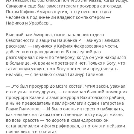
Их знакомство состоялось почти 30 лет назад, когда Илдус
Саидович еще был заместителем прокурора автограда.
Потом Кафиль Амиров шутил, что у него всего два
человека в подчинении владеют компьютером —
Нафиков и Уразбаев...
Бывший зам Амирова, ныне начальник отдела
безопасности и защиты Нацбанка РТ Газинур Галимов
рассказал — научился у Кафиля Фахразеевича чести,
доблести и справедливости. В последний раз
разговаривал с ним по телефону, когда он уже находился
в больнице. «К врачам претензий нет. Только к Богу, что
такие люди уходят, но к Богу претензии предъявлять
нельзя», — с печалью сказал Газинур Галимов.
— Это был прокурор до мозга костей. Чтил закон, уважал
его и учил этому других, — вспоминал бывший помощник
прокурора Казани и зампрокурора Вахитовского района,
а ныне председатель Квалифколлегии судей Татарстана
Радик Гилманов. — И было очень интересно наблюдать,
как человек на таком ответственном посту видит жизнь
во всей красоте — по дороге в командировках он
останавливался и фотографировал, а потом эти пейзажи
появлялись в его книгах.