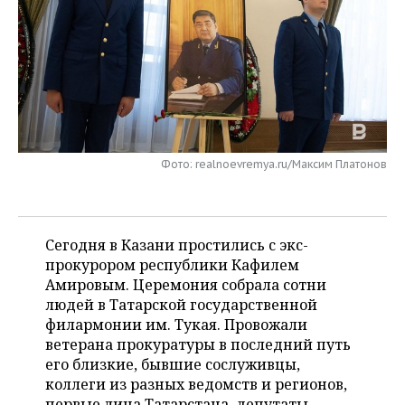
НЕФТЕХИМИЯ
РОЗНИЧНАЯ ТОРГОВЛЯ
НОВОСТИ ТЕХНОЛОГИЙ
МЕРОПРИЯТИЯ
НЕФТЬ
ТРАНСПОРТ
IT
НОВОСТИ МЕРОПРИЯТИЙ
СПОРТ
ОПК
УСЛУГИ
МЕДИА
ВЫЕЗДНАЯ РЕДАКЦИЯ
НОВОСТИ СПОРТА
ОБЩЕСТВО
ЭНЕРГЕТИКА
ТЕЛЕКОММУНИКАЦИИ
БИЗНЕС-БРАНЧИ
ФУТБОЛ
НОВОСТИ ОБЩЕСТВА
ФОТОГАЛЕРЕЯ
Фото: realnoevremya.ru/Максим Платонов
ONLINE-КОНФЕРЕНЦИИ
ХОККЕЙ
ВЛАСТЬ
СЮЖЕТЫ
ОТКРЫТАЯ ЛЕКЦИЯ
БАСКЕТБОЛ
ИНФРАСТРУКТУРА
СПРАВОЧНИК
Сегодня в Казани простились с экс-
прокурором республики Кафилем
ВОЛЕЙБОЛ
ИСТОРИЯ
СПИСОК ПЕРСОН
Амировым. Церемония собрала сотни
ПОЛНАЯ ВЕРСИЯ
людей в Татарской государственной
филармонии им. Тукая. Провожали
КИБЕРСПОРТ
КУЛЬТУРА
СПИСОК КОМПАНИЙ
ветерана прокуратуры в последний путь
его близкие, бывшие сослуживцы,
ФИГУРНОЕ КАТАНИЕ
МЕДИЦИНА
коллеги из разных ведомств и регионов,
первые лица Татарстана, депутаты,