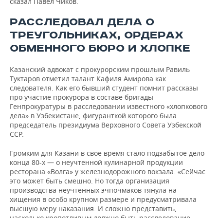
сказал Павел Чиков.
РАССЛЕДОВАЛ ДЕЛА О
ТРЕУГОЛЬНИКАХ, ОРДЕРАХ
ОБМЕННОГО БЮРО И ХЛОПКЕ
Казанский адвокат с прокурорским прошлым Равиль
Туктаров отметил талант Кафиля Амирова как
следователя. Как его бывший студент помнит рассказы
про участие прокурора в составе бригады
Генпрокуратуры в расследовании известного «хлопкового
дела» в Узбекистане, фигуранткой которого была
председатель президиума Верховного Совета Узбекской
ССР.
Громким для Казани в свое время стало подзабытое дело
конца 80-х — о неучтенной кулинарной продукции
ресторана «Волга» у железнодорожного вокзала. «Сейчас
это может быть смешно. Но тогда организация
производства неучтенных эчпочмаков тянула на
хищения в особо крупном размере и предусматривала
высшую меру наказания. И сложно представить,
насколько кропотливым должно быть расследование,