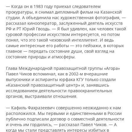
— Когда он в 1983 году приехал следователем
прокуратуры, я снимал дипломный фильм на Казанской
студии. А объединила нас художественная фотография, —
рассказал кинооператор, заслуженный деятель искусств
РФ и РТ Юрий Гвоздь. — Я был удивлен, как человек такой
суровой профессии искусством интересуется, но потом
понял, что это такой чеховский интеллигент. И ведь
самые интересные его работы — это пейзажи, в которых
главное — передать состояние души, свой взгляд на
состояние природы и атмосферы.
Глава Международной правозащитной группы «Агора»
Павел Чиков вспоминал, как в 2002-м вчерашние
выпускники и аспиранты юрфака КГУ только создали
«Казанский правозащитный центр» и, занявшись
исследованием деятельности правоохранительных
органов, выстраивали отношения.
— Кафиль Фахразеевич совершенно неожиданно к нам
расположился. Мы первыми и единственными в России
публично подписали договор о совместной деятельности
и очень им гордились, — рассказал Павел Чиков. — А
когда мы стали представлять интересы избитых в