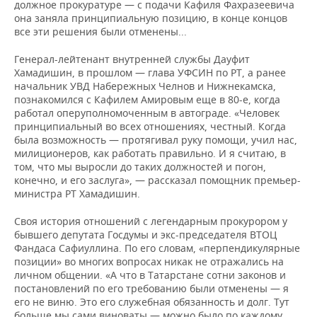
должное прокуратуре — с подачи Кафиля Фахразеевича
она заняла принципиальную позицию, в конце концов
все эти решения были отменены...
Генерал-лейтенант внутренней службы Дауфит
Хамадишин, в прошлом — глава УФСИН по РТ, а ранее
начальник УВД Набережных Челнов и Нижнекамска,
познакомился с Кафилем Амировым еще в 80-е, когда
работал оперуполномоченным в автограде. «Человек
принципиальный во всех отношениях, честный. Когда
была возможность — протягивал руку помощи, учил нас,
милиционеров, как работать правильно. И я считаю, в
том, что мы выросли до таких должностей и погон,
конечно, и его заслуга», — рассказал помощник премьер-
министра РТ Хамадишин.
Своя история отношений с легендарным прокурором у
бывшего депутата Госдумы и экс-председателя ВТОЦ
Фандаса Сафиуллина. По его словам, «перпендикулярные
позиции» во многих вопросах никак не отражались на
личном общении. «А что в Татарстане сотни законов и
постановлений по его требованию были отменены — я
его не виню. Это его служебная обязанность и долг. Тут
больше мы сами виноваты — можно было по каждому