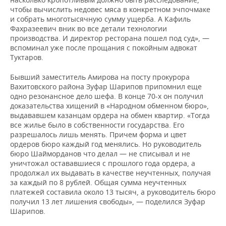
чтобы вычислить недовес мяса в конкретном эчпочмаке
и собрать многотысячную сумму ущерба. А Кафиль
Фахразеевич вник во все детали технологии
производства. И директор ресторана пошел под суд», —
вспоминал уже после прощания с покойным адвокат
Туктаров.
Бывший заместитель Амирова на посту прокурора
Вахитовского района Зуфар Шарипов припомнил еще
одно резонансное дело шефа. В конце 70-х он получил
доказательства хищений в «Народном обменном бюро»,
выдававшем казанцам ордера на обмен квартир. «Тогда
все жилье было в собственности государства. Его
разрешалось лишь менять. Причем форма и цвет
ордеров бюро каждый год менялись. Но руководитель
бюро Шайморданов что делал — не списывал и не
уничтожал остававшиеся с прошлого года ордера, а
продолжал их выдавать в качестве неучтенных, получая
за каждый по 8 рублей. Общая сумма неучтенных
платежей составила около 13 тысяч, а руководитель бюро
получил 13 лет лишения свободы», — поделился Зуфар
Шарипов.