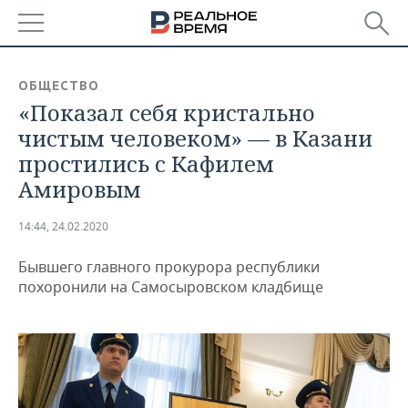
РЕГИОНЫ
ОБЩЕСТВО
«Показал себя кристально
БАШКОРТОСТАН
НОВОСТИ
чистым человеком» — в Казани
ТАТАРСТАН
АНАЛИТИКА
простились с Кафилем
Амировым
УДМУРТИЯ
НОВОСТИ АНАЛИТИКИ
ЭКОНОМИКА
14:44, 24.02.2020
ДЕКЛАРАЦИИ О ДОХОДАХ
НОВОСТИ ЭКОНОМИКИ
ПРОМЫШЛЕННОСТЬ
Бывшего главного прокурора республики
КОРОЛИ ГОСЗАКАЗА ПФО
ФИНАНСЫ
НОВОСТИ
НЕДВИЖИМОСТЬ
похоронили на Самосыровском кладбище
ПРОМЫШЛЕННОСТИ
ВУЗЫ ТАТАРСТАНА
БАНКИ
НОВОСТИ НЕДВИЖИМОСТИ
АВТО
АГРОПРОМ
КОМУ ПРИНАДЛЕЖАТ
БЮДЖЕТ
НОВОСТИ АВТО
БИЗНЕС
ТОРГОВЫЕ ЦЕНТРЫ
МАШИНОСТРОЕНИЕ
ТАТАРСТАНА
ИНВЕСТИЦИИ
НОВОСТИ БИЗНЕСА
ТЕХНОЛОГИИ