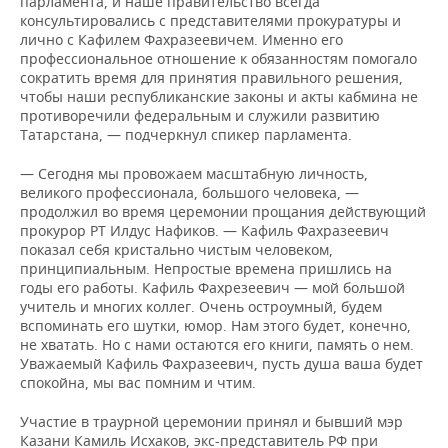
парламента, и наше правительство всегда
консультировались с представителями прокуратуры и
лично с Кафилем Фахразеевичем. Именно его
профессиональное отношение к обязанностям помогало
сократить время для принятия правильного решения,
чтобы наши республиканские законы и акты кабмина не
противоречили федеральным и служили развитию
Татарстана, — подчеркнул спикер парламента.
— Сегодня мы провожаем масштабную личность,
великого профессионала, большого человека, —
продолжил во время церемонии прощания действующий
прокурор РТ Илдус Нафиков. — Кафиль Фахразеевич
показал себя кристально чистым человеком,
принципиальным. Непростые времена пришлись на
годы его работы. Кафиль Фахрезеевич — мой большой
учитель и многих коллег. Очень остроумный, будем
вспоминать его шутки, юмор. Нам этого будет, конечно,
не хватать. Но с нами остаются его книги, память о нем.
Уважаемый Кафиль Фахразеевич, пусть душа ваша будет
спокойна, мы вас помним и чтим.
Участие в траурной церемонии принял и бывший мэр
Казани Камиль Исхаков, экс-представитель РФ при