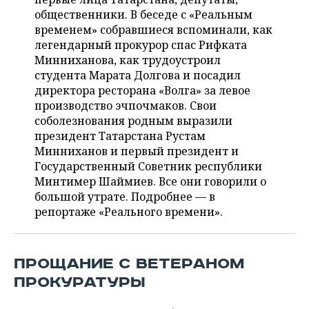
ВОДНЫЕ ВИДЫ СПОРТА
ОБРАЗОВАНИЕ
общественники. В беседе с «Реальным
временем» собравшиеся вспоминали, как
ХОККЕЙ С МЯЧОМ
ПРОИСШЕСТВИЯ
легендарный прокурор спас Рифката
Минниханова, как трудоустроил
студента Марата Долгова и посадил
директора ресторана «Волга» за левое
производство эчпочмаков. Свои
соболезнования родным выразили
президент Татарстана Рустам
Минниханов и первый президент и
Государственный Советник республики
Минтимер Шаймиев. Все они говорили о
большой утрате. Подробнее — в
репортаже «Реального времени».
ПРОЩАНИЕ С ВЕТЕРАНОМ
ПРОКУРАТУРЫ