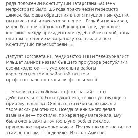
ряда положений Конституции Татарстана: «Очень
непросто это было, 2,5 года практически пересмотр
длился, было два обращения в Конституционный суд РФ,
пытались найти какое-то решение... Если бы не Амиров,
могло бы произойти как в Башкортостане, где пошел
конфликт между президентом и судебной системой, когда
они там в течение месяца-полутора взяли и всю
Конституцию пересмотрели...»
Депутат Госсовета РТ, гендиректор ТНВ и тележурналист
Ильшат Аминов назвал бывшего прокурора республики
своим коллегой — с учетом опыта работы
корреспондентом в районной газете и
профессионального занятия фотосъемкой.
— У меня есть альбомы его фотографий — это
действительно работы художника, тонко чувствующего
природу человека. Очень тонко и четко понимал и
творческих работников. Всегда очень много делал
замечаний — по стилю, по характеру материала. Ему
была очень важна точность употребления слов,
правильное выражение мысли. Постоянно мне звонил по
этим вопросам, — поделился Ильшат Аминов.