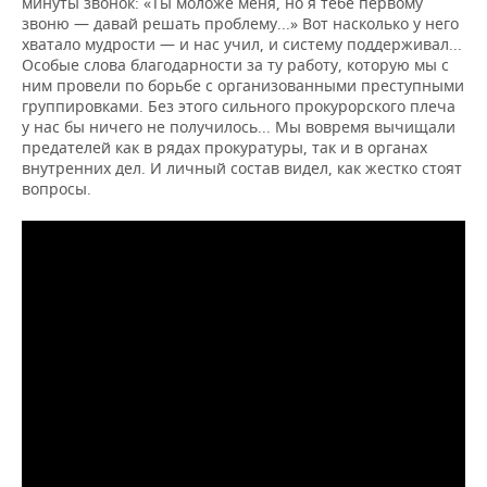
минуты звонок: «Ты моложе меня, но я тебе первому
звоню — давай решать проблему...» Вот насколько у него
хватало мудрости — и нас учил, и систему поддерживал...
Особые слова благодарности за ту работу, которую мы с
ним провели по борьбе с организованными преступными
группировками. Без этого сильного прокурорского плеча
у нас бы ничего не получилось... Мы вовремя вычищали
предателей как в рядах прокуратуры, так и в органах
внутренних дел. И личный состав видел, как жестко стоят
вопросы.